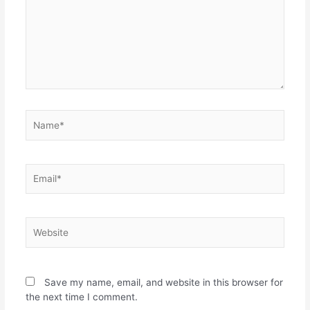
Name*
Email*
Website
Save my name, email, and website in this browser for
the next time I comment.