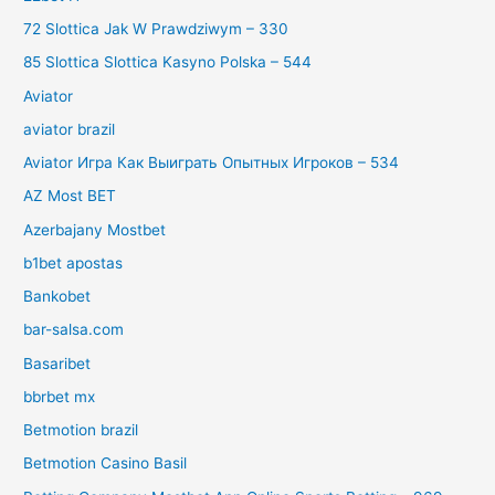
72 Slottica Jak W Prawdziwym – 330
85 Slottica Slottica Kasyno Polska – 544
Aviator
aviator brazil
Aviator Игра Как Выиграть Опытных Игроков – 534
AZ Most BET
Azerbajany Mostbet
b1bet apostas
Bankobet
bar-salsa.com
Basaribet
bbrbet mx
Betmotion brazil
Betmotion Casino Basil