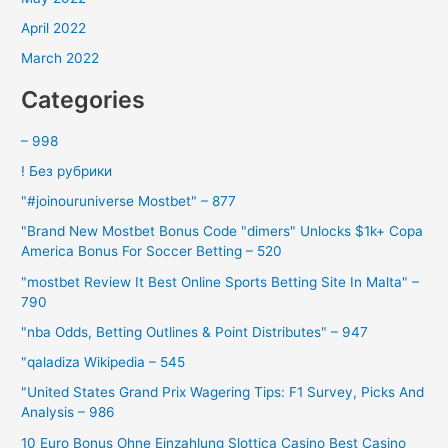
April 2022
March 2022
Categories
– 998
! Без рубрики
"#joinouruniverse Mostbet" – 877
"Brand New Mostbet Bonus Code "dimers" Unlocks $1k+ Copa
America Bonus For Soccer Betting – 520
"mostbet Review It Best Online Sports Betting Site In Malta" –
790
"nba Odds, Betting Outlines & Point Distributes" – 947
"qaladiza Wikipedia – 545
"United States Grand Prix Wagering Tips: F1 Survey, Picks And
Analysis – 986
10 Euro Bonus Ohne Einzahlung Slottica Casino Best Casino