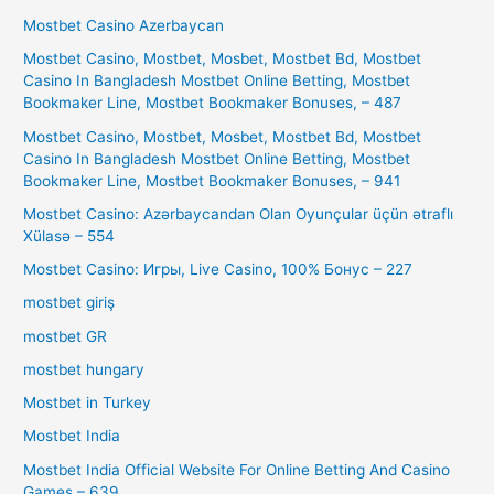
Mostbet Casino Azerbaycan
Mostbet Casino, Mostbet, Mosbet, Mostbet Bd, Mostbet
Casino In Bangladesh Mostbet Online Betting, Mostbet
Bookmaker Line, Mostbet Bookmaker Bonuses, – 487
Mostbet Casino, Mostbet, Mosbet, Mostbet Bd, Mostbet
Casino In Bangladesh Mostbet Online Betting, Mostbet
Bookmaker Line, Mostbet Bookmaker Bonuses, – 941
Mostbet Casino: Azərbaycandan Olan Oyunçular üçün ətraflı
Xülasə – 554
Mostbet Casino: Игры, Live Casino, 100% Бонус – 227
mostbet giriş
mostbet GR
mostbet hungary
Mostbet in Turkey
Mostbet India
Mostbet India Official Website For Online Betting And Casino
Games – 639