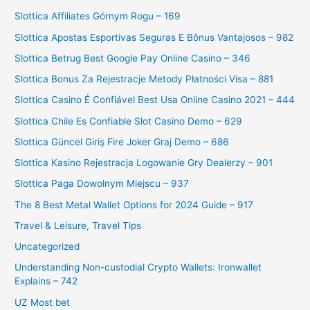
Slottica Affiliates Górnym Rogu – 169
Slottica Apostas Esportivas Seguras E Bônus Vantajosos – 982
Slottica Betrug Best Google Pay Online Casino – 346
Slottica Bonus Za Rejestracje Metody Płatności Visa – 881
Slottica Casino É Confiável Best Usa Online Casino 2021 – 444
Slottica Chile Es Confiable Slot Casino Demo – 629
Slottica Güncel Giriş Fire Joker Graj Demo – 686
Slottica Kasino Rejestracja Logowanie Gry Dealerzy – 901
Slottica Paga Dowolnym Miejscu – 937
The 8 Best Metal Wallet Options for 2024 Guide – 917
Travel & Leisure, Travel Tips
Uncategorized
Understanding Non-custodial Crypto Wallets: Ironwallet
Explains – 742
UZ Most bet