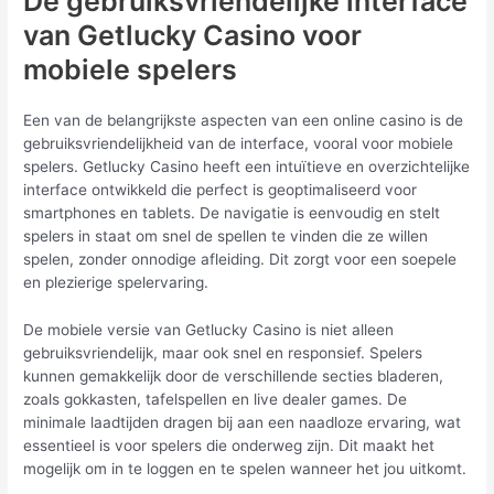
De gebruiksvriendelijke interface
van Getlucky Casino voor
mobiele spelers
Een van de belangrijkste aspecten van een online casino is de
gebruiksvriendelijkheid van de interface, vooral voor mobiele
spelers. Getlucky Casino heeft een intuïtieve en overzichtelijke
interface ontwikkeld die perfect is geoptimaliseerd voor
smartphones en tablets. De navigatie is eenvoudig en stelt
spelers in staat om snel de spellen te vinden die ze willen
spelen, zonder onnodige afleiding. Dit zorgt voor een soepele
en plezierige spelervaring.
De mobiele versie van Getlucky Casino is niet alleen
gebruiksvriendelijk, maar ook snel en responsief. Spelers
kunnen gemakkelijk door de verschillende secties bladeren,
zoals gokkasten, tafelspellen en live dealer games. De
minimale laadtijden dragen bij aan een naadloze ervaring, wat
essentieel is voor spelers die onderweg zijn. Dit maakt het
mogelijk om in te loggen en te spelen wanneer het jou uitkomt.