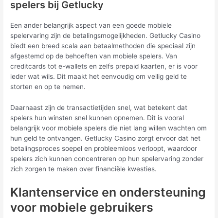
spelers bij Getlucky
Een ander belangrijk aspect van een goede mobiele
spelervaring zijn de betalingsmogelijkheden. Getlucky Casino
biedt een breed scala aan betaalmethoden die speciaal zijn
afgestemd op de behoeften van mobiele spelers. Van
creditcards tot e-wallets en zelfs prepaid kaarten, er is voor
ieder wat wils. Dit maakt het eenvoudig om veilig geld te
storten en op te nemen.
Daarnaast zijn de transactietijden snel, wat betekent dat
spelers hun winsten snel kunnen opnemen. Dit is vooral
belangrijk voor mobiele spelers die niet lang willen wachten om
hun geld te ontvangen. Getlucky Casino zorgt ervoor dat het
betalingsproces soepel en probleemloos verloopt, waardoor
spelers zich kunnen concentreren op hun spelervaring zonder
zich zorgen te maken over financiële kwesties.
Klantenservice en ondersteuning
voor mobiele gebruikers