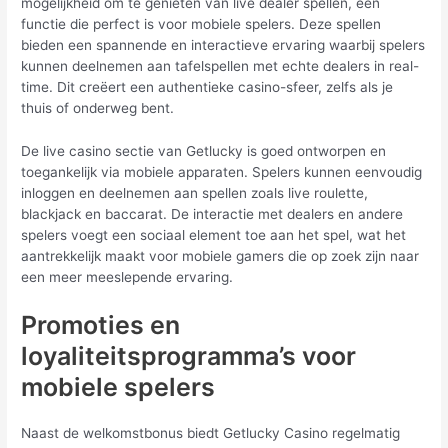
mogelijkheid om te genieten van live dealer spellen, een
functie die perfect is voor mobiele spelers. Deze spellen
bieden een spannende en interactieve ervaring waarbij spelers
kunnen deelnemen aan tafelspellen met echte dealers in real-
time. Dit creëert een authentieke casino-sfeer, zelfs als je
thuis of onderweg bent.
De live casino sectie van Getlucky is goed ontworpen en
toegankelijk via mobiele apparaten. Spelers kunnen eenvoudig
inloggen en deelnemen aan spellen zoals live roulette,
blackjack en baccarat. De interactie met dealers en andere
spelers voegt een sociaal element toe aan het spel, wat het
aantrekkelijk maakt voor mobiele gamers die op zoek zijn naar
een meer meeslepende ervaring.
Promoties en
loyaliteitsprogramma’s voor
mobiele spelers
Naast de welkomstbonus biedt Getlucky Casino regelmatig