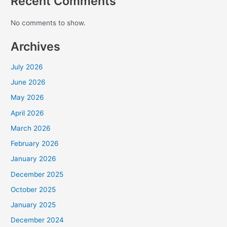
Recent Comments
No comments to show.
Archives
July 2026
June 2026
May 2026
April 2026
March 2026
February 2026
January 2026
December 2025
October 2025
January 2025
December 2024