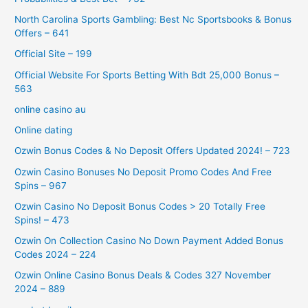
North Carolina Sports Gambling: Best Nc Sportsbooks & Bonus
Offers – 641
Official Site – 199
Official Website For Sports Betting With Bdt 25,000 Bonus –
563
online casino au
Online dating
Ozwin Bonus Codes & No Deposit Offers Updated 2024! – 723
Ozwin Casino Bonuses No Deposit Promo Codes And Free
Spins – 967
Ozwin Casino No Deposit Bonus Codes > 20 Totally Free
Spins! – 473
Ozwin On Collection Casino No Down Payment Added Bonus
Codes 2024 – 224
Ozwin Online Casino Bonus Deals & Codes 327 November
2024 – 889