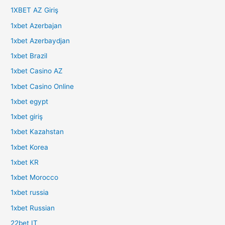
1XBET AZ Giriş
1xbet Azerbajan
1xbet Azerbaydjan
1xbet Brazil
1xbet Casino AZ
1xbet Casino Online
1xbet egypt
1xbet giriş
1xbet Kazahstan
1xbet Korea
1xbet KR
1xbet Morocco
1xbet russia
1xbet Russian
22bet IT