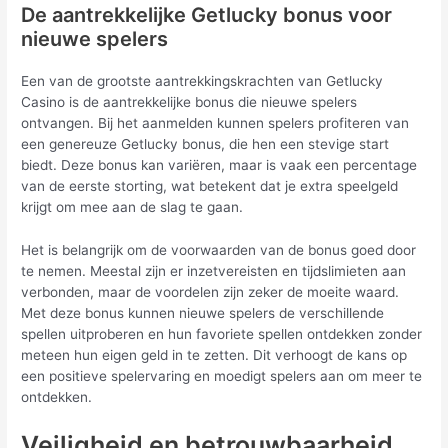
De aantrekkelijke Getlucky bonus voor
nieuwe spelers
Een van de grootste aantrekkingskrachten van Getlucky
Casino is de aantrekkelijke bonus die nieuwe spelers
ontvangen. Bij het aanmelden kunnen spelers profiteren van
een genereuze Getlucky bonus, die hen een stevige start
biedt. Deze bonus kan variëren, maar is vaak een percentage
van de eerste storting, wat betekent dat je extra speelgeld
krijgt om mee aan de slag te gaan.
Het is belangrijk om de voorwaarden van de bonus goed door
te nemen. Meestal zijn er inzetvereisten en tijdslimieten aan
verbonden, maar de voordelen zijn zeker de moeite waard.
Met deze bonus kunnen nieuwe spelers de verschillende
spellen uitproberen en hun favoriete spellen ontdekken zonder
meteen hun eigen geld in te zetten. Dit verhoogt de kans op
een positieve spelervaring en moedigt spelers aan om meer te
ontdekken.
Veiligheid en betrouwbaarheid