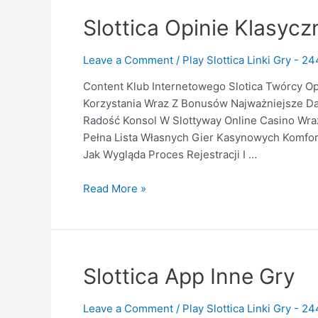
Slottica
Slottica Opinie Klasyc
Opinie
Klasycznych
Leave a Comment
/
Play Slottica Linki Gry - 24
Jednorękich
Content Klub Internetowego Slotica Twórcy 
Bandytów
Korzystania Wraz Z Bonusów Najważniejsze Da
Radość Konsol W Slottyway Online Casino Wr
Pełna Lista Własnych Gier Kasynowych Komfor
Jаk Wyglądа Рrосеs Rеjеstrасjі І …
Read More »
Slottica
Slottica App Inne Gry
App
Inne
Leave a Comment
/
Play Slottica Linki Gry - 24