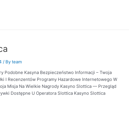
ca
4
/ By
team
ry Podobne Kasyna Bezpieczeństwo Informacji – Twoja
ółki I Recenzentów Programy Hazardowe Internetowego W
woja Misja Na Wielkie Nagrody Kasyno Slottica — Przegląd
ywki Dostępne U Operatora Slottica Kasyno Slottica