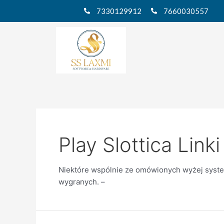
Skip
7330129912
7660030557
to
content
Play Slottica Link
Niektóre wspólnie ze omówionych wyżej syste
wygranych. –