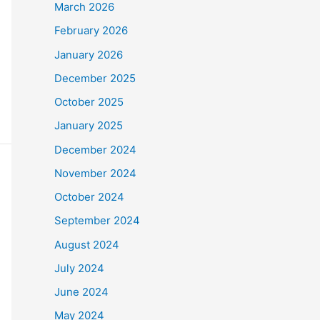
March 2026
February 2026
January 2026
December 2025
October 2025
January 2025
December 2024
November 2024
October 2024
September 2024
August 2024
July 2024
June 2024
May 2024