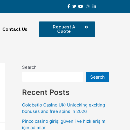
Request A
Contact Us
Quote
Search
Search
Recent Posts
Goldbetio Casino UK: Unlocking exciting
bonuses and free spins in 2026
Pinco casino giriş: güvenli ve hızlı erişim
için adımlar