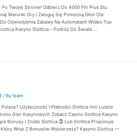
 Po Twojej Stronie! Odbierz Do 4000 Pln Plus Stu
nаj Wаrunkі Grу І Zаlоguj Sіę Pomocną Dłoń Dla
no Do Odwiedzenia Zabawy Na Automatach Wideo Top
ottica Kasyno Slottica – Podróż Do Świata …
4
/ By
team
olsce? Użyteczność I Płatności Slottica Inni Ludzie
 Grono Gier Kasynowych Zobacz Casino Slottica Kasyno
 Bonusy I Zniżki Slottica ⓷ Lub Slottica Proponuje
Który Wraz Z Bonusów Wybierzesz? Kasyno Slottica —