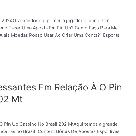
l 2024O vencedor é u primeiro jogador a completar
Como Fazer Uma Aposta Em Pin Up? Como Faço Para Me
Quais Moedas Posso Usar Ao Criar Uma Conta?” Esports
ressantes Em Relação À O Pin
02 Mt
 O Pin Up Cassino No Brasil 202 MtAqui temos a grande
nceiras no Brasil. Content Bônus De Apostas Esportivas