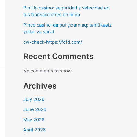
Pin Up casino: seguridad y velocidad en
tus transacciones en línea
Pinco casino-da pul çıxarmaq: təhlükəsiz
yollar və sürət
cw-check-https://fdfd.com/
Recent Comments
No comments to show.
Archives
July 2026
June 2026
May 2026
April 2026