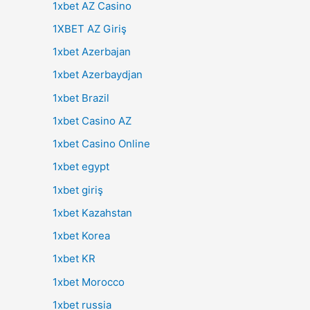
1xbet AZ Casino
1XBET AZ Giriş
1xbet Azerbajan
1xbet Azerbaydjan
1xbet Brazil
1xbet Casino AZ
1xbet Casino Online
1xbet egypt
1xbet giriş
1xbet Kazahstan
1xbet Korea
1xbet KR
1xbet Morocco
1xbet russia