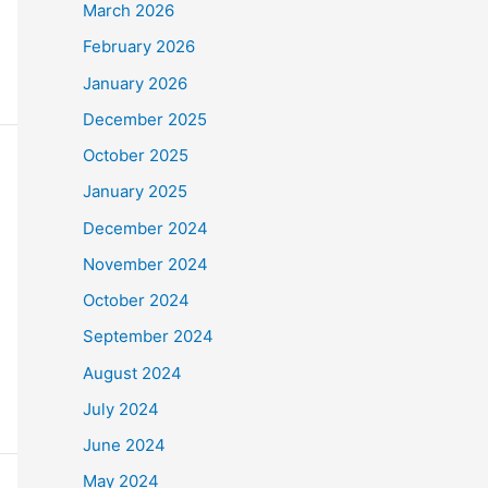
March 2026
February 2026
January 2026
December 2025
October 2025
January 2025
December 2024
November 2024
October 2024
September 2024
August 2024
July 2024
June 2024
May 2024