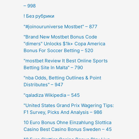
– 998
! Без рубрики
"#joinouruniverse Mostbet" – 877
"Brand New Mostbet Bonus Code
"dimers" Unlocks $1k+ Copa America
Bonus For Soccer Betting – 520
"mostbet Review It Best Online Sports
Betting Site In Malta" – 790
"nba Odds, Betting Outlines & Point
Distributes" – 947
"qaladiza Wikipedia – 545
"United States Grand Prix Wagering Tips:
F1 Survey, Picks And Analysis – 986
10 Euro Bonus Ohne Einzahlung Slottica
Casino Best Casino Bonus Sweden – 45