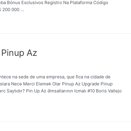
ba Bónus Exclusivos Registro Na Plataforma Código
$ 200 000 …
n Pinup Az
ontece na sede de uma empresa, que fica na cidade de
uslara Necə Mərci Eləmək Olar Pinup Az Upgrade Pinup
rc Saytıdır? Pin Up Az Əmsallarının Icmalı #10 Boris Vallejo