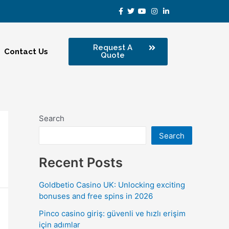
Request A
Contact Us
Quote
Search
Search
Recent Posts
Goldbetio Casino UK: Unlocking exciting
bonuses and free spins in 2026
Pinco casino giriş: güvenli ve hızlı erişim
için adımlar