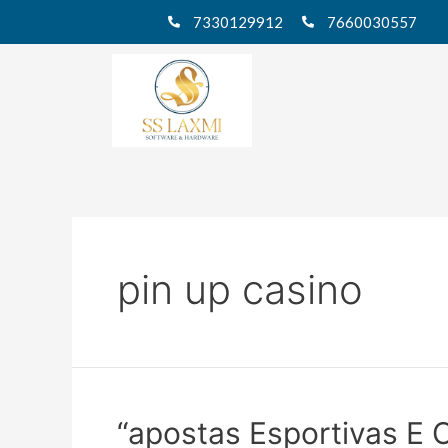
Skip
7330129912
7660030557
to
content
pin up casino
“apostas
“apostas Esportivas E 
Esportivas