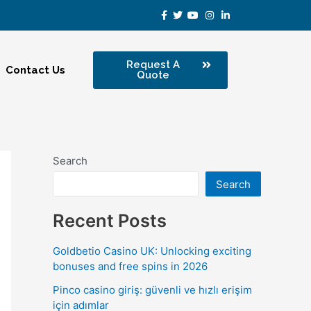
Request A
Contact Us
Quote
Search
Search
Recent Posts
Goldbetio Casino UK: Unlocking exciting
bonuses and free spins in 2026
Pinco casino giriş: güvenli ve hızlı erişim
için adımlar