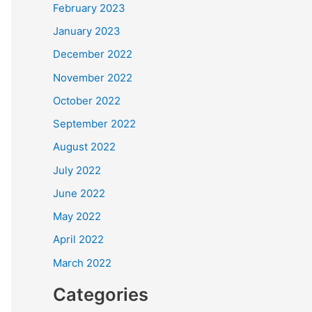
February 2023
January 2023
December 2022
November 2022
October 2022
September 2022
August 2022
July 2022
June 2022
May 2022
April 2022
March 2022
Categories