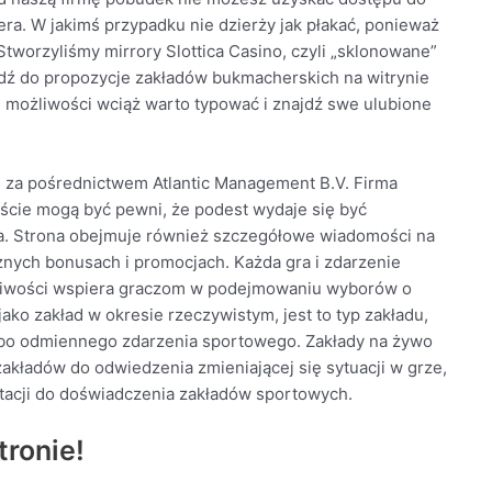
a. W jakimś przypadku nie dzierży jak płakać, ponieważ
tworzyliśmy mirrory Slottica Casino, czyli „sklonowane”
ejdź do propozycje zakładów bukmacherskich na witrynie
ie możliwości wciąż warto typować i znajdź swe ulubione
ne za pośrednictwem Atlantic Management B.V. Firma
ście mogą być pewni, że podest wydaje się być
na. Strona obejmuje również szczegółowe wiadomości na
óżnych bonusach i promocjach. Każda gra i zdarzenie
żliwości wspiera graczom w podejmowaniu wyborów o
ako zakład w okresie rzeczywistym, jest to typ zakładu,
albo odmiennego zdarzenia sportowego. Zakłady na żywo
kładów do odwiedzenia zmieniającej się sytuacji w grze,
ytacji do doświadczenia zakładów sportowych.
tronie!