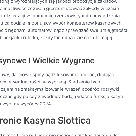
edną z wyróżniających się jakości propozycje zakładów
ca możliwość zezwala graczom stawiać zakłady w czasie
al ekscytacji w momencie rzeczywistym do odwiedzenia
ottica podaje imponujący wybór komputerów kasynowych.
ęcić bębnami automatów, bądź sprawdzać swe umiejętności
ackjack i ruletka, każdy fan odnajdzie coś dla mojej
asynowe I Wielkie Wygrane
owy, darmowe spiny bądź losowania nagród, dodając
cej ewentualności na wygraną. Śledzenie tych
dzajem na zmaksymalizowanie wrażeń spośród rozrywki i
dczas gdy polscy zawodnicy badają własne funkcje kasyn
k wybitny wybór w 2024 r..
onie Kasyna Slottica
od naszą firmę pobudek nie możesz uzyskać dostępu do