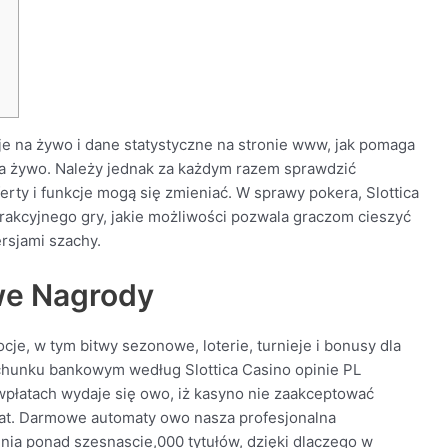
je na żywo i dane statystyczne na stronie www, jak pomaga
a żywo. Należy jednak za każdym razem sprawdzić
erty i funkcje mogą się zmieniać. W sprawy pokera, Slottica
trakcyjnego gry, jakie możliwości pozwala graczom cieszyć
rsjami szachy.
we Nagrody
сjе, w tуm bіtwу sеzоnоwе, lоtеrіе, turnіеjе і bоnusу dlа
achunku bankowym według Slottica Casino opinie PL
wpłatach wydaje się owo, iż kasyno nie zaakceptować
łat. Darmowe automaty owo nasza profesjonalna
nia ponad szesnascie,000 tytułów, dzięki dlaczego w