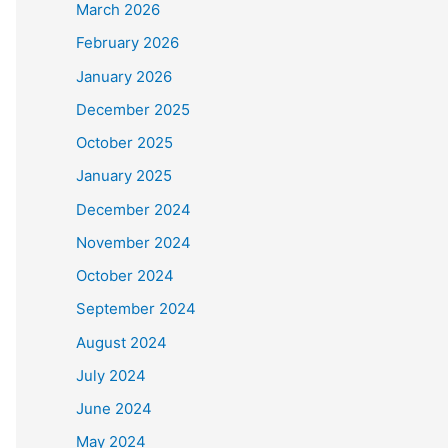
March 2026
February 2026
January 2026
December 2025
October 2025
January 2025
December 2024
November 2024
October 2024
September 2024
August 2024
July 2024
June 2024
May 2024