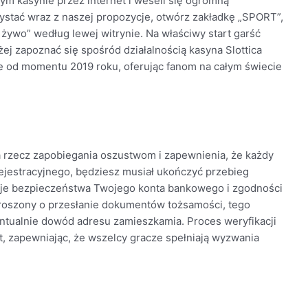
m kasynie przez internet i weseli się ogromną
stać wraz z naszej propozycje, otwórz zakładkę „SPORT”,
 żywo” według lewej witrynie. Na właściwy start garść
ej zapoznać się spośród działalnością kasyna Slottica
ie od momentu 2019 roku, oferując fanom na całym świecie
 rzecz zapobiegania oszustwom i zapewnienia, że każdy
 rejestracyjnego, będziesz musiał ukończyć przebieg
ncje bezpieczeństwa Twojego konta bankowego i zgodności
proszony o przesłanie dokumentów tożsamości, tego
entualnie dowód adresu zamieszkamia. Proces weryfikacji
t, zapewniając, że wszelcy gracze spełniają wyzwania