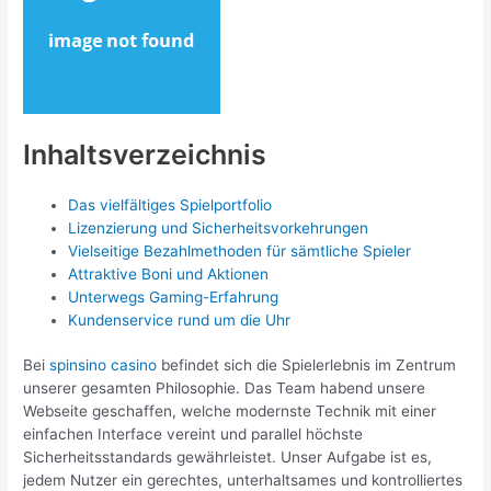
Inhaltsverzeichnis
Das vielfältiges Spielportfolio
Lizenzierung und Sicherheitsvorkehrungen
Vielseitige Bezahlmethoden für sämtliche Spieler
Attraktive Boni und Aktionen
Unterwegs Gaming-Erfahrung
Kundenservice rund um die Uhr
Bei
spinsino casino
befindet sich die Spielerlebnis im Zentrum
unserer gesamten Philosophie. Das Team habend unsere
Webseite geschaffen, welche modernste Technik mit einer
einfachen Interface vereint und parallel höchste
Sicherheitsstandards gewährleistet. Unser Aufgabe ist es,
jedem Nutzer ein gerechtes, unterhaltsames und kontrolliertes