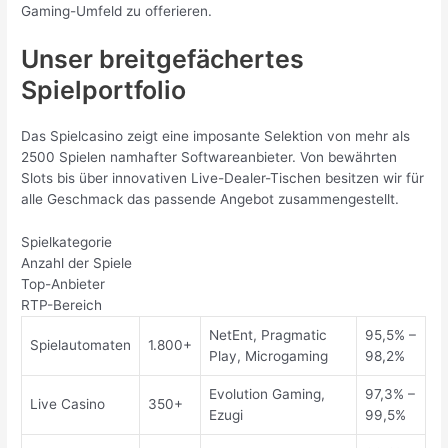
Gaming-Umfeld zu offerieren.
Unser breitgefächertes
Spielportfolio
Das Spielcasino zeigt eine imposante Selektion von mehr als
2500 Spielen namhafter Softwareanbieter. Von bewährten
Slots bis über innovativen Live-Dealer-Tischen besitzen wir für
alle Geschmack das passende Angebot zusammengestellt.
Spielkategorie
Anzahl der Spiele
Top-Anbieter
RTP-Bereich
NetEnt, Pragmatic
95,5% –
Spielautomaten
1.800+
Play, Microgaming
98,2%
Evolution Gaming,
97,3% –
Live Casino
350+
Ezugi
99,5%