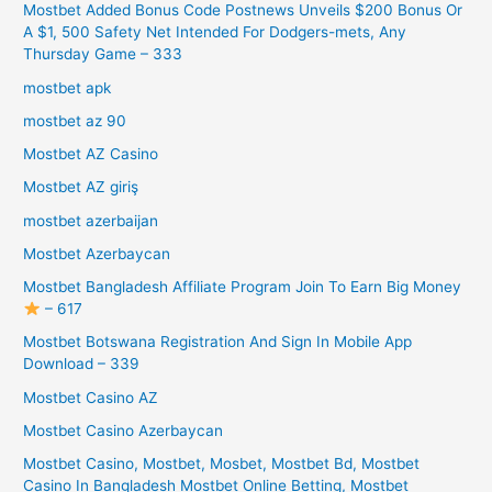
Mostbet Added Bonus Code Postnews Unveils $200 Bonus Or
A $1, 500 Safety Net Intended For Dodgers-mets, Any
Thursday Game – 333
mostbet apk
mostbet az 90
Mostbet AZ Casino
Mostbet AZ giriş
mostbet azerbaijan
Mostbet Azerbaycan
Mostbet Bangladesh Affiliate Program Join To Earn Big Money
– 617
Mostbet Botswana Registration And Sign In Mobile App
Download – 339
Mostbet Casino AZ
Mostbet Casino Azerbaycan
Mostbet Casino, Mostbet, Mosbet, Mostbet Bd, Mostbet
Casino In Bangladesh Mostbet Online Betting, Mostbet