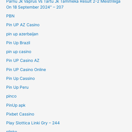
Parnu Jk Vaprus Vs Tartu Jk Tammeka Result 2-2 Meistriliiga
On 18 September 2024" – 207
PBN
Pin UP AZ Casino
pin up azerbaijan
Pin Up Brazil
pin up casino
Pin UP Casino AZ
Pin UP Casino Online
Pin Up Cassino
Pin Up Peru
pinco
PinUp apk
Pixbet Cassino
Play Slottica Linki Gry – 244
plinko