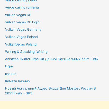
verde casino poland
verde casino romania
vulkan vegas DE
vulkan vegas DE login
Vulkan Vegas Germany
Vulkan Vegas Poland
VulkanVegas Poland
Writing & Speaking, Writing
Авиатор Aviator игра На Деньги Официальный сайт – 186
Игра
казино
Комета Казино
Новый Актуальный Адрес Входа Для Mostbet Россия В
2023 Году – 365