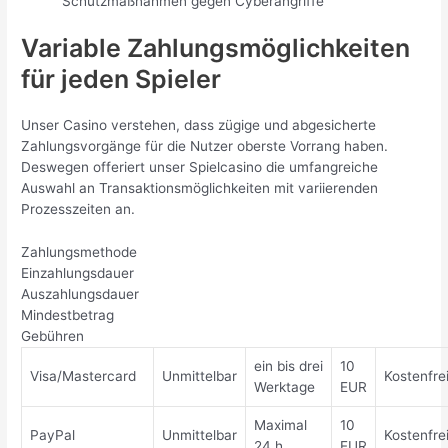
Schutzmaßnahmen gegen Cyberangriffe
Variable Zahlungsmöglichkeiten
für jeden Spieler
Unser Casino verstehen, dass zügige und abgesicherte
Zahlungsvorgänge für die Nutzer oberste Vorrang haben.
Deswegen offeriert unser Spielcasino die umfangreiche
Auswahl an Transaktionsmöglichkeiten mit variierenden
Prozesszeiten an.
Zahlungsmethode
Einzahlungsdauer
Auszahlungsdauer
Mindestbetrag
Gebühren
ein bis drei
10
Visa/Mastercard
Unmittelbar
Kostenfre
Werktage
EUR
Maximal
10
PayPal
Unmittelbar
Kostenfre
24 h
EUR