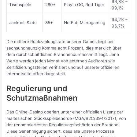
96,8% –
Tischspiele
280+
Play’n GO, Red Tiger
99,1%
94,2% –
Jackpot-Slots
85+
NetEnt, Microgaming
96,7%
Die mittlere Rückzahlungsrate unserer Games liegt bei
sechsundneunzig Komma acht Prozent, dies merklich über
dem durchschnittlichen Branchendurchschnitt liegt. Jene
Werte werden jeden Monat von externen Auditoren wie
Zertifizierungsstellen verifiziert und auf unserer offiziellen
Internetseite offen dargestellt.
Regulierung und
Schutzmaßnahmen
Das Online-Casino operiert unter einer offiziellen Lizenz der
maltesischen Glücksspielbehörde (MGA/B2C/394/2017), von
der renommiertesten Regulierungsbehörden der Branche.
Diese Genehmigung sichert, dass alle unsere Prozesse