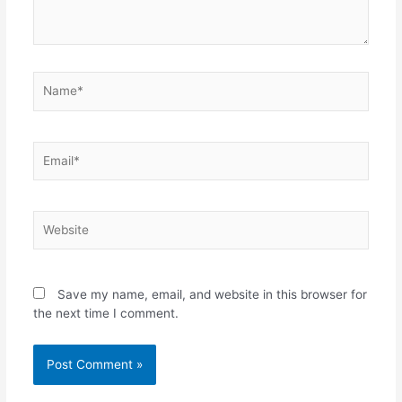
Name*
Email*
Website
Save my name, email, and website in this browser for
the next time I comment.