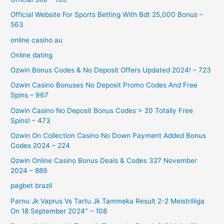
Official Website For Sports Betting With Bdt 25,000 Bonus –
563
online casino au
Online dating
Ozwin Bonus Codes & No Deposit Offers Updated 2024! – 723
Ozwin Casino Bonuses No Deposit Promo Codes And Free
Spins – 967
Ozwin Casino No Deposit Bonus Codes > 20 Totally Free
Spins! – 473
Ozwin On Collection Casino No Down Payment Added Bonus
Codes 2024 – 224
Ozwin Online Casino Bonus Deals & Codes 327 November
2024 – 889
pagbet brazil
Parnu Jk Vaprus Vs Tartu Jk Tammeka Result 2-2 Meistriliiga
On 18 September 2024" – 108