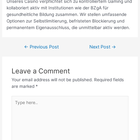
Unseres Casino verpflichtet sich zu kontrolliertem Gaming und
kollaboriert aktiv mit Institutionen wie der BZgA für
gesundheitliche Bildung zusammen. Wir stellen umfassende
Optionen zur Selbstlimitierung, befristeten Blockierung und
permanentem Eigenausschluss, die unmittelbar aktiv werden.
←
Previous Post
Next Post
→
Leave a Comment
Your email address will not be published.
Required fields
are marked
*
Type
here..