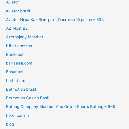
Aviator
aviator brazil
Aviator Игра Как Выиграть Опытных Игроков – 534
AZ Most BET
Azerbajany Mostbet
b1bet apostas
Bankobet
bar-salsa.com
Basaribet
bbrbet mx
Betmotion brazil
Betmotion Casino Basil
Betting Company Mostbet App Online Sports Betting – 969
bizzo casino
blog