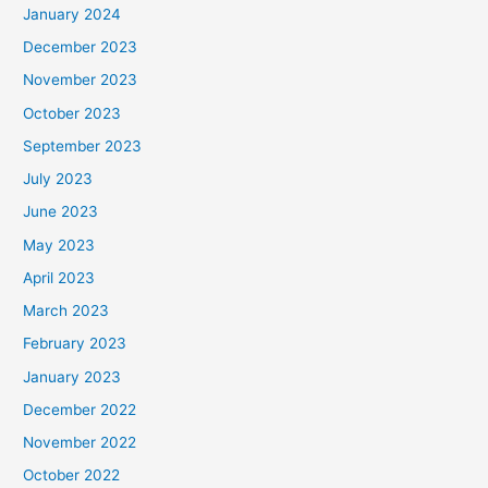
January 2024
December 2023
November 2023
October 2023
September 2023
July 2023
June 2023
May 2023
April 2023
March 2023
February 2023
January 2023
December 2022
November 2022
October 2022