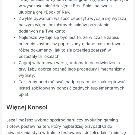
w wysokości pięćdziesięciu Free Spins na swoją
ulubioną grę «Book of Ra».
Zwykle dywanom wartość depozytu wydaje się wyższa,
naszym więcej bezpłatnych spinów pozostanie
dodanych na Twe konto.
Najlepsze wydaje się być jest to, że w czasie zapisu
odrzucić zostaniesz poproszony o dane paszportowe i
różne dokumenty, jak to się przebieg zdarzeń w
pozostałych lokalach.
Zagraj w darmową wersję automatu do odwiedzenia
gry, żeby dobrze poznać jego procedury i mechanizmy
wypłaty.
Tak, żeby odebrać swój nadprogram nie zaakceptować
jesteś zobligowany ponosić żadnych suplementarnych
opłat.
Więcej Konsol
Jeżeli możesz wybrać spośród paru czy evolution gaming
slotów, postaw na ten, który najbardziej przypadł Ci do
odwiedzenia stylu w trakcie testowania. Jeżeli udało Tobie się