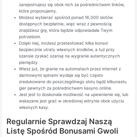
zarejestrujesz się obok nich za pośrednictwem linków,
które proponujemy.
Możesz wybierać spośród ponad 16,000 slotów
dostępnych bezpłatnie, więc wraz z pewnością
znajdziesz grę, która będzie odpowiadała Twym
potrzebom.
Dzięki niej, możesz przetestować kilka konsol
bezpiecznie utraty własnych środków, a tuż przy
szansie zyskać szansę na wygranie autentycznych
pieniędzy.
Wiesz już, że granie na automatach przez internet z
darmowymi spinami wydaje się być często
zredukowane do poszczególnego slotu bądź kilkunastu
gier pewnych za pośrednictwem kasyno online.
Jest jest to doskonała możliwość na upewnienie się, lub
wskazane jest grać w określonej witrynie obok użyciu
własnych kasy.
Regularnie Sprawdzaj Naszą
Listę Spośród Bonusami Gwoli