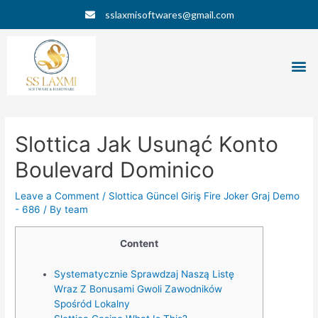
Skip
Post
sslaxmisoftwares@gmail.com
to
navigation
content
M
Slottica Jak Usunąć Konto
Boulevard Dominico
Leave a Comment
/
Slottica Güncel Giriş Fire Joker Graj Demo
- 686
/ By
team
Content
Systematycznie Sprawdzaj Naszą Listę
Wraz Z Bonusami Gwoli Zawodników
Spośród Lokalny