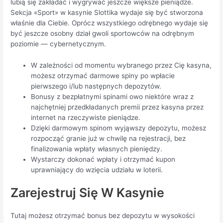
lubią się zakładać i wygrywać jeszcze większe pieniądze.
Sekcja «Sport» w kasynie Slottika wydaje się być stworzona
właśnie dla Ciebie. Oprócz wszystkiego odrębnego wydaje się
być jeszcze osobny dział gwoli sportowców na odrębnym
poziomie — cybernetycznym.
W zależności od momentu wybranego przez Cię kasyna,
możesz otrzymać darmowe spiny po wpłacie
pierwszego i/lub następnych depozytów.
Bonusy z bezpłatnymi spinami owo niektóre wraz z
najchętniej przedkładanych premii przez kasyna przez
internet na rzeczywiste pieniądze.
Dzięki darmowym spinom wyjąwszy depozytu, możesz
rozpocząć granie już w chwilę na rejestracji, bez
finalizowania wpłaty własnych pieniędzy.
Wystarczy dokonać wpłaty i otrzymać kupon
uprawniający do wzięcia udziału w loterii.
Zarejestruj Się W Kasynie
Tutaj możesz otrzymać bonus bez depozytu w wysokości