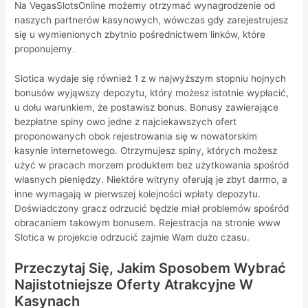
Na VegasSlotsOnline możemy otrzymać wynagrodzenie od
naszych partnerów kasynowych, wówczas gdy zarejestrujesz
się u wymienionych zbytnio pośrednictwem linków, które
proponujemy.
Slotica wydaje się również 1 z w najwyższym stopniu hojnych
bonusów wyjąwszy depozytu, który możesz istotnie wypłacić,
u dołu warunkiem, że postawisz bonus. Bonusy zawierające
bezpłatne spiny owo jedne z najciekawszych ofert
proponowanych obok rejestrowania się w nowatorskim
kasynie internetowego. Otrzymujesz spiny, których możesz
użyć w pracach morzem produktem bez użytkowania spośród
własnych pieniędzy. Niektóre witryny oferują je zbyt darmo, a
inne wymagają w pierwszej kolejności wpłaty depozytu.
Doświadczony gracz odrzucić będzie miał problemów spośród
obracaniem takowym bonusem. Rejestracja na stronie www
Slotica w projekcie odrzucić zajmie Wam dużo czasu.
Przeczytaj Się, Jakim Sposobem Wybrać
Najistotniejsze Oferty Atrakcyjne W
Kasynach