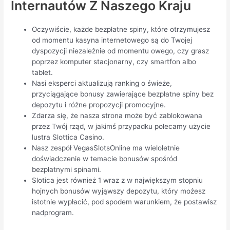
Internautów Z Naszego Kraju
Oczywiście, każde bezpłatne spiny, które otrzymujesz
od momentu kasyna internetowego są do Twojej
dyspozycji niezależnie od momentu owego, czy grasz
poprzez komputer stacjonarny, czy smartfon albo
tablet.
Nasi eksperci aktualizują ranking o świeże,
przyciągające bonusy zawierające bezpłatne spiny bez
depozytu i różne propozycji promocyjne.
Zdarza się, że nasza strona może być zablokowana
przez Twój rząd, w jakimś przypadku polecamy użycie
lustra Slottica Casino.
Nasz zespół VegasSlotsOnline ma wieloletnie
doświadczenie w temacie bonusów spośród
bezpłatnymi spinami.
Slotica jest również 1 wraz z w największym stopniu
hojnych bonusów wyjąwszy depozytu, który możesz
istotnie wypłacić, pod spodem warunkiem, że postawisz
nadprogram.