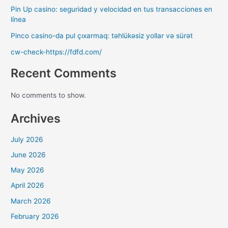
Pin Up casino: seguridad y velocidad en tus transacciones en
línea
Pinco casino-da pul çıxarmaq: təhlükəsiz yollar və sürət
cw-check-https://fdfd.com/
Recent Comments
No comments to show.
Archives
July 2026
June 2026
May 2026
April 2026
March 2026
February 2026