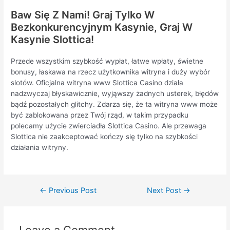
Baw Się Z Nami! Graj Tylko W
Bezkonkurencyjnym Kasynie, Graj W
Kasynie Slottica!
Przede wszystkim szybkość wypłat, łatwe wpłaty, świetne
bonusy, łaskawa na rzecz użytkownika witryna i duży wybór
slotów. Oficjalna witryna www Slottica Casino działa
nadzwyczaj błyskawicznie, wyjąwszy żadnych usterek, błędów
bądź pozostałych glitchy. Zdarza się, że ta witryna www może
być zablokowana przez Twój rząd, w takim przypadku
polecamy użycie zwierciadła Slottica Casino. Ale przewaga
Slottica nie zaakceptować kończy się tylko na szybkości
działania witryny.
←
Previous Post
Next Post
→
Leave a Comment