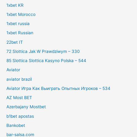
1xbet KR
1xbet Morocco
1xbet russia
1xbet Russian
22bet IT
72 Slottica Jak W Prawdziwym – 330
85 Slottica Slottica Kasyno Polska – 544
Aviator
aviator brazil
Aviator Игра Как Выиграть Опытных Игроков – 534
AZ Most BET
Azerbajany Mostbet
b1bet apostas
Bankobet
bar-salsa.com