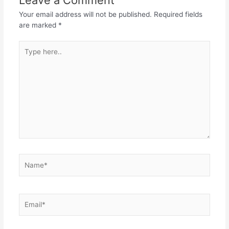
Your email address will not be published.
Required fields
are marked
*
Type
here..
Name*
Email*