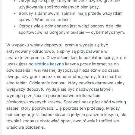
Otrzymujesz spiny, których możesz użyć w grze bez
użytkowania spośród własnych pieniędzy.
Bonusy z darmowymi spinami mają przede wszystkim
sprawić Wam dużo radości.
Oprócz wiele odmiennego jest wciąż osobny dział dla
sportowców na odrębnym pułapie — cybernetycznym.
W wypadku wpłaty depozytu, premia wydaje się być
aktywowany odruchowo, a spiny są przyznawane w
charakterze premia. Oczywiście, każde bezpłatne spiny, które
uzyskujesz od
slottica kasyno
kasyna przez internet są do
odwiedzenia Twej własnej dyspozycji niezależnie od czasu
owego, czy grasz przez komputer stacjonarny, lub smartfon
albo tablet. Odbieranie bonusu, który zawiera darmowe spiny
wyjąwszy depozytu wydaje się być nadzwyczaj łatwe i
wymaga przejścia za pośrednictwem kilkanaście
nieskomplikowanych kroków. Sprawdź nasz pilot chód według
etapie, który poprowadzi Cię poprzez ten przebieg. Między
odmiennymi, jeśli jesteś odrzucić jedynie graczem kasyna, ale
również kochasz obstawiać sport, owo również trafiłeś we
właściwe położenie.