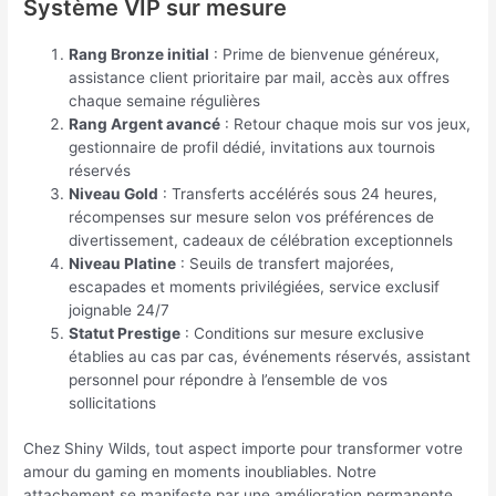
Système VIP sur mesure
Rang Bronze initial
: Prime de bienvenue généreux,
assistance client prioritaire par mail, accès aux offres
chaque semaine régulières
Rang Argent avancé
: Retour chaque mois sur vos jeux,
gestionnaire de profil dédié, invitations aux tournois
réservés
Niveau Gold
: Transferts accélérés sous 24 heures,
récompenses sur mesure selon vos préférences de
divertissement, cadeaux de célébration exceptionnels
Niveau Platine
: Seuils de transfert majorées,
escapades et moments privilégiées, service exclusif
joignable 24/7
Statut Prestige
: Conditions sur mesure exclusive
établies au cas par cas, événements réservés, assistant
personnel pour répondre à l’ensemble de vos
sollicitations
Chez Shiny Wilds, tout aspect importe pour transformer votre
amour du gaming en moments inoubliables. Notre
attachement se manifeste par une amélioration permanente