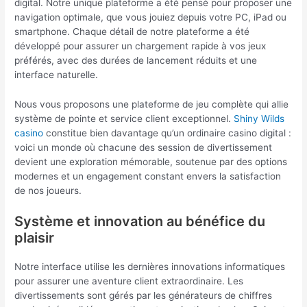
digital. Notre unique plateforme a été pensé pour proposer une
navigation optimale, que vous jouiez depuis votre PC, iPad ou
smartphone. Chaque détail de notre plateforme a été
développé pour assurer un chargement rapide à vos jeux
préférés, avec des durées de lancement réduits et une
interface naturelle.
Nous vous proposons une plateforme de jeu complète qui allie
système de pointe et service client exceptionnel.
Shiny Wilds
casino
constitue bien davantage qu’un ordinaire casino digital :
voici un monde où chacune des session de divertissement
devient une exploration mémorable, soutenue par des options
modernes et un engagement constant envers la satisfaction
de nos joueurs.
Système et innovation au bénéfice du
plaisir
Notre interface utilise les dernières innovations informatiques
pour assurer une aventure client extraordinaire. Les
divertissements sont gérés par les générateurs de chiffres