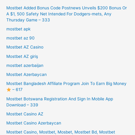
Mostbet Added Bonus Code Postnews Unveils $200 Bonus Or
A $1, 500 Safety Net Intended For Dodgers-mets, Any
Thursday Game – 333
mostbet apk
mostbet az 90
Mostbet AZ Casino
Mostbet AZ giriş
mostbet azerbaijan
Mostbet Azerbaycan
Mostbet Bangladesh Affiliate Program Join To Earn Big Money
– 617
Mostbet Botswana Registration And Sign In Mobile App
Download – 339
Mostbet Casino AZ
Mostbet Casino Azerbaycan
Mostbet Casino, Mostbet, Mosbet, Mostbet Bd, Mostbet