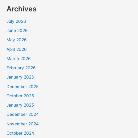
Archives
July 2026
June 2026
May 2026
April 2026
March 2026
February 2026
January 2026
December 2025
October 2025
January 2025
December 2024
November 2024
October 2024