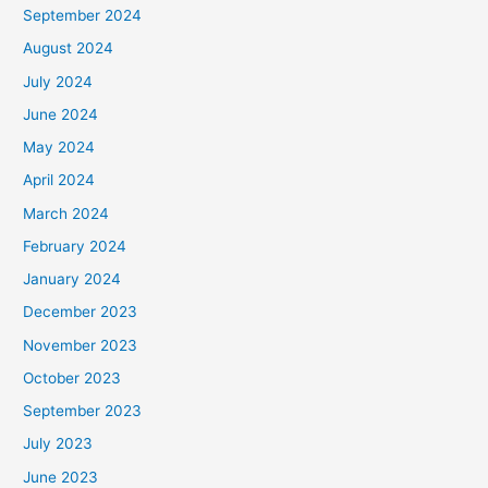
September 2024
August 2024
July 2024
June 2024
May 2024
April 2024
March 2024
February 2024
January 2024
December 2023
November 2023
October 2023
September 2023
July 2023
June 2023