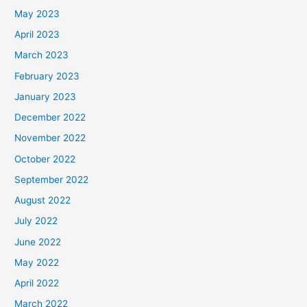
May 2023
April 2023
March 2023
February 2023
January 2023
December 2022
November 2022
October 2022
September 2022
August 2022
July 2022
June 2022
May 2022
April 2022
March 2022