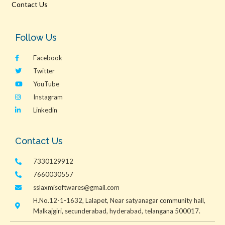
Contact Us
Follow Us
Facebook
Twitter
YouTube
Instagram
Linkedin
Contact Us
7330129912
7660030557
sslaxmisoftwares@gmail.com
H.No.12-1-1632, Lalapet, Near satyanagar community hall,
Malkajgiri, secunderabad, hyderabad, telangana 500017.