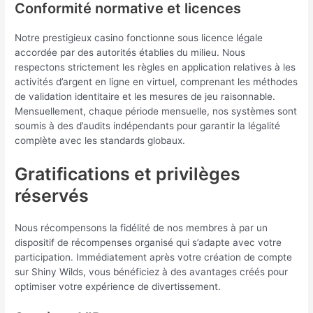
Conformité normative et licences
Notre prestigieux casino fonctionne sous licence légale
accordée par des autorités établies du milieu. Nous
respectons strictement les règles en application relatives à les
activités d’argent en ligne en virtuel, comprenant les méthodes
de validation identitaire et les mesures de jeu raisonnable.
Mensuellement, chaque période mensuelle, nos systèmes sont
soumis à des d’audits indépendants pour garantir la légalité
complète avec les standards globaux.
Gratifications et privilèges
réservés
Nous récompensons la fidélité de nos membres à par un
dispositif de récompenses organisé qui s’adapte avec votre
participation. Immédiatement après votre création de compte
sur Shiny Wilds, vous bénéficiez à des avantages créés pour
optimiser votre expérience de divertissement.