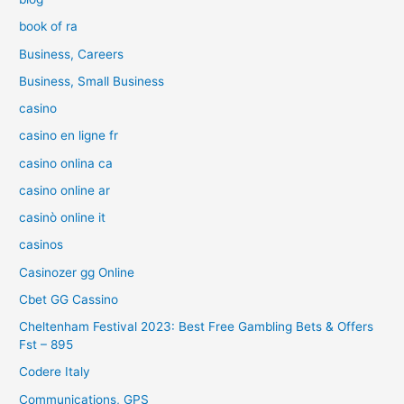
book of ra
Business, Careers
Business, Small Business
casino
casino en ligne fr
casino onlina ca
casino online ar
casinò online it
casinos
Casinozer gg Online
Cbet GG Cassino
Cheltenham Festival 2023: Best Free Gambling Bets & Offers
Fst – 895
Codere Italy
Communications, GPS