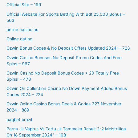
Official Site – 199
Official Website For Sports Betting With Bdt 25,000 Bonus –
563
online casino au
Online dating
Ozwin Bonus Codes & No Deposit Offers Updated 2024! – 723
Ozwin Casino Bonuses No Deposit Promo Codes And Free
Spins – 967
Ozwin Casino No Deposit Bonus Codes > 20 Totally Free
Spins! – 473
Ozwin On Collection Casino No Down Payment Added Bonus
Codes 2024 – 224
Ozwin Online Casino Bonus Deals & Codes 327 November
2024 – 889
pagbet brazil
Parnu Jk Vaprus Vs Tartu Jk Tammeka Result 2-2 Meistriliiga
On 18 September 2024" – 108