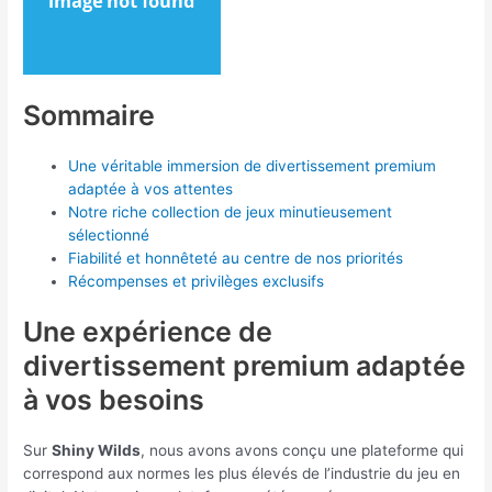
Sommaire
Une véritable immersion de divertissement premium
adaptée à vos attentes
Notre riche collection de jeux minutieusement
sélectionné
Fiabilité et honnêteté au centre de nos priorités
Récompenses et privilèges exclusifs
Une expérience de
divertissement premium adaptée
à vos besoins
Sur
Shiny Wilds
, nous avons avons conçu une plateforme qui
correspond aux normes les plus élevés de l’industrie du jeu en