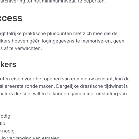
-archivering tot het minimumniveau te beperken.
ccess
t talrijke praktische pluspunten met zich mee die de
ruikers hoeven géén logingegevens te memoriseren, geen
s af te verwachten.
ikers
inuten eisen voor het openen van een nieuw account, kan de
allereerste ronde maken. Dergelijke drastische tijdwinst is
spelers die snel willen te kunnen gamen met uitsluiting van
nodig
lio
e nodig
 in vervanging van etmalen