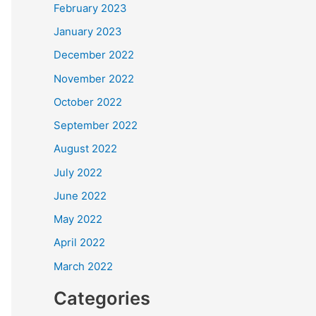
February 2023
January 2023
December 2022
November 2022
October 2022
September 2022
August 2022
July 2022
June 2022
May 2022
April 2022
March 2022
Categories