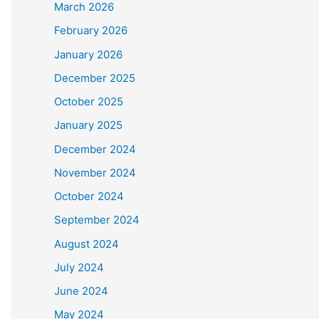
March 2026
February 2026
January 2026
December 2025
October 2025
January 2025
December 2024
November 2024
October 2024
September 2024
August 2024
July 2024
June 2024
May 2024