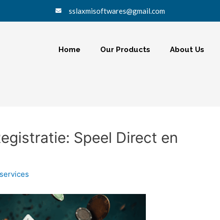
sslaxmisoftwares@gmail.com
Home
Our Products
About Us
gistratie: Speel Direct en
services