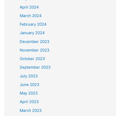
April 2024
March 2024
February 2024
January 2024
December 2023
November 2023
October 2023
September 2023
July 2023
June 2023
May 2023
April 2023
March 2023