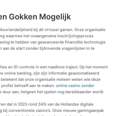
en Gokken Mogelijk
svriendelijkheid bij dit virtueel gamen. Onze organisatie
ing waarmee het onaangename inschrijvingsproces
ssing te hebben van geavanceerde financiële technologie
 aan de start zonder tijdrovende vragenlijsten in te
ties en ID-controle in een naadloos traject. Op het moment
ns online banking, zijn zijn informatie geautomatiseerd
it betekent dat onze organisatie meteen weten wie deze
k profiel behoeft aan te maken.
online casino zonder
e duur aan, hetgeen het spelen nog bereikbaarder wordt.
oren dat in 2023 rond 34% van de Hollandse digitale
 bij conventionele casino’s. Onze nieuwe gamingaanpak