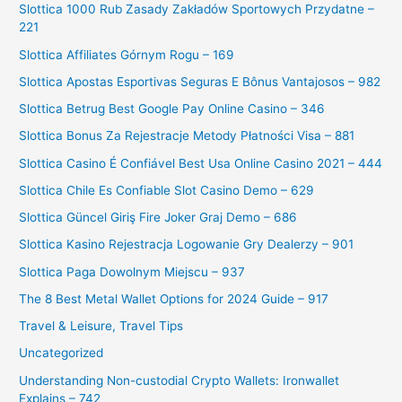
Slottica 1000 Rub Zasady Zakładów Sportowych Przydatne –
221
Slottica Affiliates Górnym Rogu – 169
Slottica Apostas Esportivas Seguras E Bônus Vantajosos – 982
Slottica Betrug Best Google Pay Online Casino – 346
Slottica Bonus Za Rejestracje Metody Płatności Visa – 881
Slottica Casino É Confiável Best Usa Online Casino 2021 – 444
Slottica Chile Es Confiable Slot Casino Demo – 629
Slottica Güncel Giriş Fire Joker Graj Demo – 686
Slottica Kasino Rejestracja Logowanie Gry Dealerzy – 901
Slottica Paga Dowolnym Miejscu – 937
The 8 Best Metal Wallet Options for 2024 Guide – 917
Travel & Leisure, Travel Tips
Uncategorized
Understanding Non-custodial Crypto Wallets: Ironwallet
Explains – 742