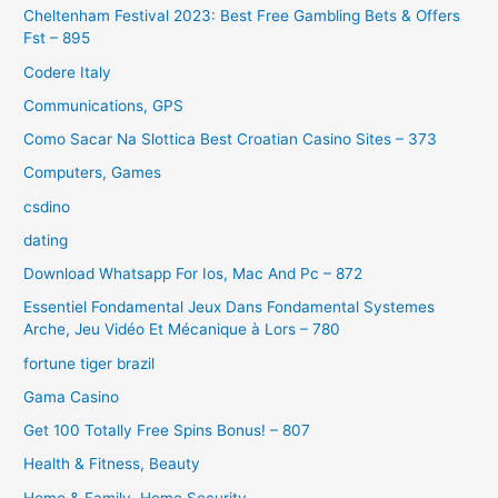
Cheltenham Festival 2023: Best Free Gambling Bets & Offers
Fst – 895
Codere Italy
Communications, GPS
Como Sacar Na Slottica Best Croatian Casino Sites – 373
Computers, Games
csdino
dating
Download Whatsapp For Ios, Mac And Pc – 872
Essentiel Fondamental Jeux Dans Fondamental Systemes
Arche, Jeu Vidéo Et Mécanique à Lors – 780
fortune tiger brazil
Gama Casino
Get 100 Totally Free Spins Bonus! – 807
Health & Fitness, Beauty
Home & Family, Home Security