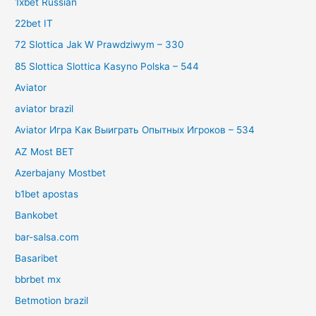
1xbet Russian
22bet IT
72 Slottica Jak W Prawdziwym – 330
85 Slottica Slottica Kasyno Polska – 544
Aviator
aviator brazil
Aviator Игра Как Выиграть Опытных Игроков – 534
AZ Most BET
Azerbajany Mostbet
b1bet apostas
Bankobet
bar-salsa.com
Basaribet
bbrbet mx
Betmotion brazil