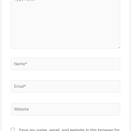
here..
Name*
Email*
Website
Save my name, email, and website in this browser for