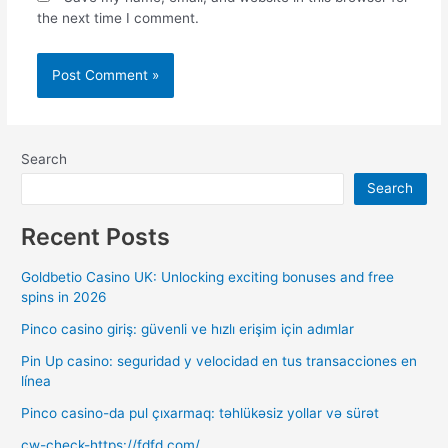
the next time I comment.
Search
Search
Recent Posts
Goldbetio Casino UK: Unlocking exciting bonuses and free
spins in 2026
Pinco casino giriş: güvenli ve hızlı erişim için adımlar
Pin Up casino: seguridad y velocidad en tus transacciones en
línea
Pinco casino-da pul çıxarmaq: təhlükəsiz yollar və sürət
cw-check-https://fdfd.com/