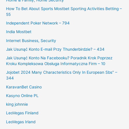
How To Bet About Sports Mostbet Sporting Activities Betting –
55
Independent Poker Network – 794
India Mostbet
Internet Business, Security
Jak Usunąć Konto E-mail Przy Thunderbirdzie? – 434
Jak Usunąć Konto Na Facebooku? Poradnik Krok Poprzez
Kroku Kompleksowa Obsługa Informatyczna Firm – 10
Jojobet 2024 Many Characteristics Only In European Sbs" –
344
KaravanBet Casino
Kasyno Online PL
king johnnie
LeoVegas Finland
LeoVegas Irland