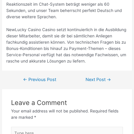
Reaktionszeit im Chat-System beträgt weniger als 60
Sekunden, und unser Team beherrscht perfekt Deutsch und
diverse weitere Sprachen.
NewLucky Casino Casino setzt kontinuierlich in die Ausbildung
dieser Mitarbeiter, damit sie dir bei sämtlichen Anliegen
fachkundig assistieren können. Von technischen Fragen bis zu
Bonus-Konditionen bis hinauf zu Payment-Themen – dieses
Service-Personal verfügt hat das notwendige Fachwissen, um
rasche und akkurate Lösungen zu liefern.
←
Previous Post
Next Post
→
Leave a Comment
Your email address will not be published.
Required fields
are marked
*
Type