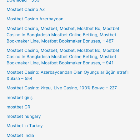
Mostbet Casino AZ
Mostbet Casino Azerbaycan
Mostbet Casino, Mostbet, Mosbet, Mostbet Bd, Mostbet
Casino In Bangladesh Mostbet Online Betting, Mostbet
Bookmaker Line, Mostbet Bookmaker Bonuses, – 487
Mostbet Casino, Mostbet, Mosbet, Mostbet Bd, Mostbet
Casino In Bangladesh Mostbet Online Betting, Mostbet
Bookmaker Line, Mostbet Bookmaker Bonuses, – 941
Mostbet Casino: Azərbaycandan Olan Oyunçular üçün ətraflı
Xülasə – 554
Mostbet Casino: Игры, Live Casino, 100% Бонус – 227
mostbet giriş
mostbet GR
mostbet hungary
Mostbet in Turkey
Mostbet India