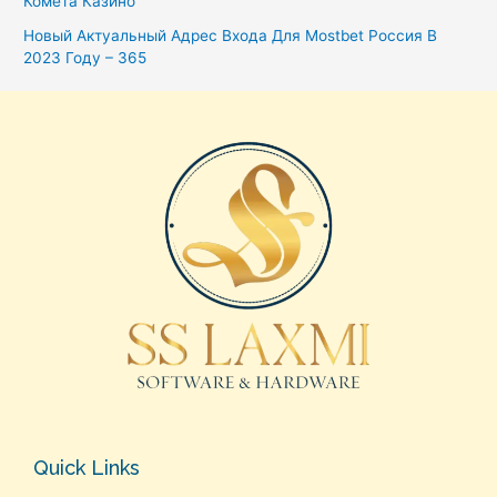
Комета Казино
Новый Актуальный Адрес Входа Для Mostbet Россия В
2023 Году – 365
Quick Links