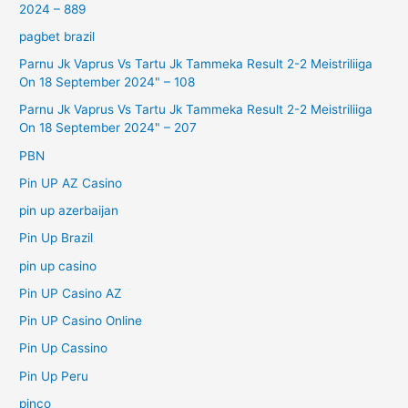
2024 – 889
pagbet brazil
Parnu Jk Vaprus Vs Tartu Jk Tammeka Result 2-2 Meistriliiga
On 18 September 2024" – 108
Parnu Jk Vaprus Vs Tartu Jk Tammeka Result 2-2 Meistriliiga
On 18 September 2024" – 207
PBN
Pin UP AZ Casino
pin up azerbaijan
Pin Up Brazil
pin up casino
Pin UP Casino AZ
Pin UP Casino Online
Pin Up Cassino
Pin Up Peru
pinco