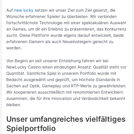
Auf
new lucky
setzen wir unser Ziel zum Ziel gesetzt, die
Wünsche erfahrener Spieler zu überbieten. Wir verbinden
fortschrittlichste Technologie mit einer spektakulären Auswahl
an Games, um dir ein Erlebnis zu präsentieren, das Konkurrenz
sucht. Diese Plattform wurde eigens darauf entwickelt, beide
erfahrenen Gamern als auch Neueinsteigern gerecht zu
werden.
Von Beginn an seit unserer Entstehung fahren wir bei
NewLucky Casino einen eindeutigen Ansatz: Qualität steht vor
Quantität. Sämtliche Spiel in unserem Portfolio wurde mit
Bedacht ausgewählt und geprüft, um höchste Standards in
Sachen auf Optik, Gameplay und RTP-Werte zu gewährleisten.
Wir kooperieren ausschließlich mit renommierten Entwicklern
zusammen, die für ihre Innovation und Verlässlichkeit bekannt
bleiben.
Unser umfangreiches vielfältiges
Spielportfolio