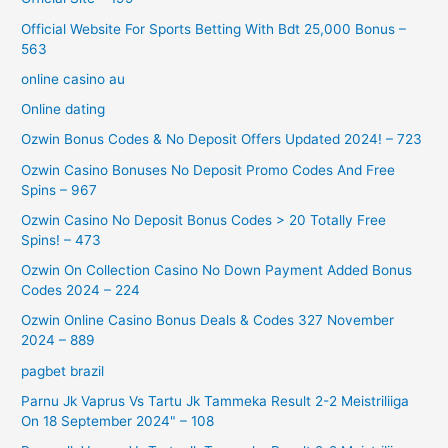
Official Website For Sports Betting With Bdt 25,000 Bonus –
563
online casino au
Online dating
Ozwin Bonus Codes & No Deposit Offers Updated 2024! – 723
Ozwin Casino Bonuses No Deposit Promo Codes And Free
Spins – 967
Ozwin Casino No Deposit Bonus Codes > 20 Totally Free
Spins! – 473
Ozwin On Collection Casino No Down Payment Added Bonus
Codes 2024 – 224
Ozwin Online Casino Bonus Deals & Codes 327 November
2024 – 889
pagbet brazil
Parnu Jk Vaprus Vs Tartu Jk Tammeka Result 2-2 Meistriliiga
On 18 September 2024" – 108