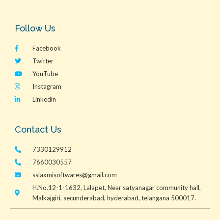
Follow Us
Facebook
Twitter
YouTube
Instagram
Linkedin
Contact Us
7330129912
7660030557
sslaxmisoftwares@gmail.com
H.No.12-1-1632, Lalapet, Near satyanagar community hall,
Malkajgiri, secunderabad, hyderabad, telangana 500017.