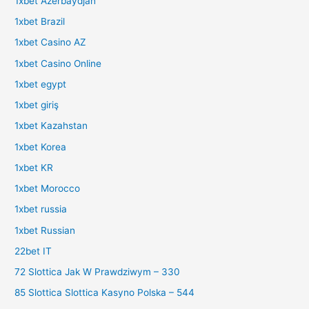
1xbet Azerbaydjan
1xbet Brazil
1xbet Casino AZ
1xbet Casino Online
1xbet egypt
1xbet giriş
1xbet Kazahstan
1xbet Korea
1xbet KR
1xbet Morocco
1xbet russia
1xbet Russian
22bet IT
72 Slottica Jak W Prawdziwym – 330
85 Slottica Slottica Kasyno Polska – 544