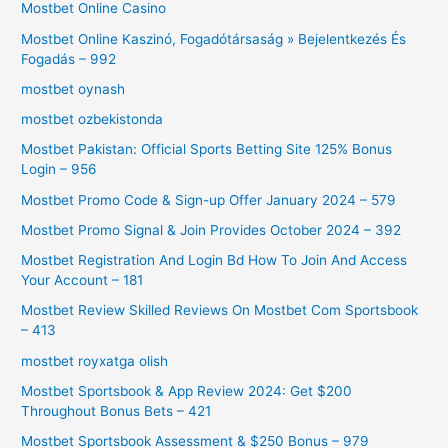
Mostbet Online Casino
Mostbet Online Kaszinó, Fogadótársaság » Bejelentkezés És
Fogadás – 992
mostbet oynash
mostbet ozbekistonda
Mostbet Pakistan: Official Sports Betting Site 125% Bonus
Login – 956
Mostbet Promo Code & Sign-up Offer January 2024 – 579
Mostbet Promo Signal & Join Provides October 2024 – 392
Mostbet Registration And Login Bd How To Join And Access
Your Account – 181
Mostbet Review Skilled Reviews On Mostbet Com Sportsbook
– 413
mostbet royxatga olish
Mostbet Sportsbook & App Review 2024: Get $200
Throughout Bonus Bets – 421
Mostbet Sportsbook Assessment & $250 Bonus – 979