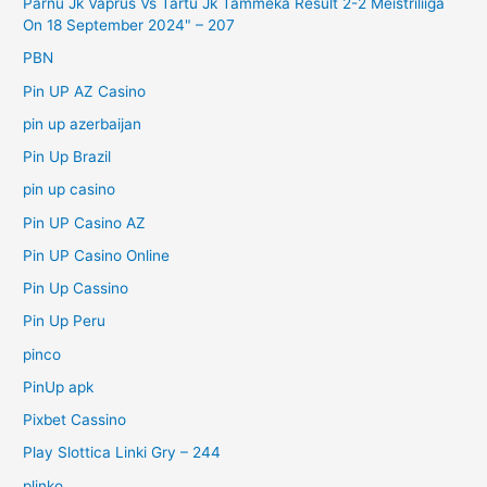
Parnu Jk Vaprus Vs Tartu Jk Tammeka Result 2-2 Meistriliiga
On 18 September 2024" – 207
PBN
Pin UP AZ Casino
pin up azerbaijan
Pin Up Brazil
pin up casino
Pin UP Casino AZ
Pin UP Casino Online
Pin Up Cassino
Pin Up Peru
pinco
PinUp apk
Pixbet Cassino
Play Slottica Linki Gry – 244
plinko