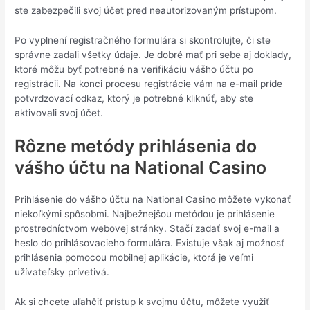
ste zabezpečili svoj účet pred neautorizovaným prístupom.
Po vyplnení registračného formulára si skontrolujte, či ste
správne zadali všetky údaje. Je dobré mať pri sebe aj doklady,
ktoré môžu byť potrebné na verifikáciu vášho účtu po
registrácii. Na konci procesu registrácie vám na e-mail príde
potvrdzovací odkaz, ktorý je potrebné kliknúť, aby ste
aktivovali svoj účet.
Rôzne metódy prihlásenia do
vášho účtu na National Casino
Prihlásenie do vášho účtu na National Casino môžete vykonať
niekoľkými spôsobmi. Najbežnejšou metódou je prihlásenie
prostredníctvom webovej stránky. Stačí zadať svoj e-mail a
heslo do prihlásovacieho formulára. Existuje však aj možnosť
prihlásenia pomocou mobilnej aplikácie, ktorá je veľmi
užívateľsky prívetivá.
Ak si chcete uľahčiť prístup k svojmu účtu, môžete využiť