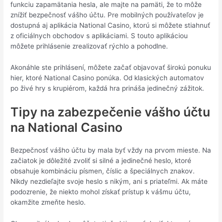
funkciu zapamätania hesla, ale majte na pamäti, že to môže
znížiť bezpečnosť vášho účtu. Pre mobilných používateľov je
dostupná aj aplikácia National Casino, ktorú si môžete stiahnuť
z oficiálnych obchodov s aplikáciami. S touto aplikáciou
môžete prihlásenie zrealizovať rýchlo a pohodlne.
Akonáhle ste prihlásení, môžete začať objavovať širokú ponuku
hier, ktoré National Casino ponúka. Od klasických automatov
po živé hry s krupiérom, každá hra prináša jedinečný zážitok.
Tipy na zabezpečenie vášho účtu
na National Casino
Bezpečnosť vášho účtu by mala byť vždy na prvom mieste. Na
začiatok je dôležité zvoliť si silné a jedinečné heslo, ktoré
obsahuje kombináciu písmen, číslic a špeciálnych znakov.
Nikdy nezdieľajte svoje heslo s nikým, ani s priateľmi. Ak máte
podozrenie, že niekto mohol získať prístup k vášmu účtu,
okamžite zmeňte heslo.