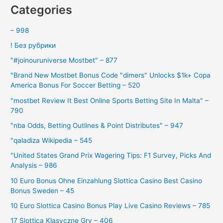
Categories
– 998
! Без рубрики
"#joinouruniverse Mostbet" – 877
"Brand New Mostbet Bonus Code "dimers" Unlocks $1k+ Copa
America Bonus For Soccer Betting – 520
"mostbet Review It Best Online Sports Betting Site In Malta" –
790
"nba Odds, Betting Outlines & Point Distributes" – 947
"qaladiza Wikipedia – 545
"United States Grand Prix Wagering Tips: F1 Survey, Picks And
Analysis – 986
10 Euro Bonus Ohne Einzahlung Slottica Casino Best Casino
Bonus Sweden – 45
10 Euro Slottica Casino Bonus Play Live Casino Reviews – 785
17 Slottica Klasyczne Gry – 406