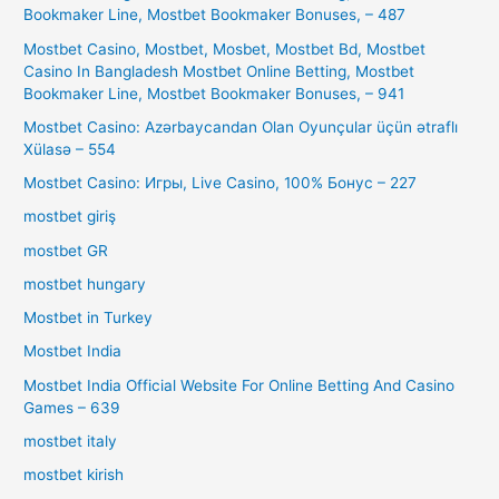
Bookmaker Line, Mostbet Bookmaker Bonuses, – 487
Mostbet Casino, Mostbet, Mosbet, Mostbet Bd, Mostbet
Casino In Bangladesh Mostbet Online Betting, Mostbet
Bookmaker Line, Mostbet Bookmaker Bonuses, – 941
Mostbet Casino: Azərbaycandan Olan Oyunçular üçün ətraflı
Xülasə – 554
Mostbet Casino: Игры, Live Casino, 100% Бонус – 227
mostbet giriş
mostbet GR
mostbet hungary
Mostbet in Turkey
Mostbet India
Mostbet India Official Website For Online Betting And Casino
Games – 639
mostbet italy
mostbet kirish