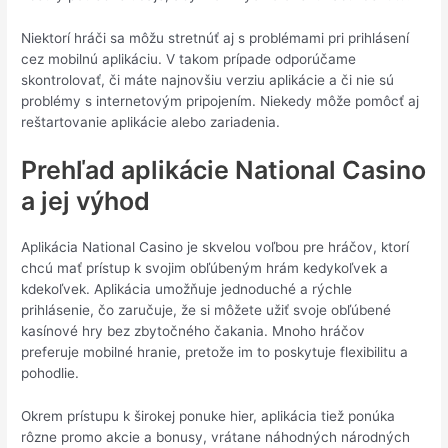
Niektorí hráči sa môžu stretnúť aj s problémami pri prihlásení
cez mobilnú aplikáciu. V takom prípade odporúčame
skontrolovať, či máte najnovšiu verziu aplikácie a či nie sú
problémy s internetovým pripojením. Niekedy môže pomôcť aj
reštartovanie aplikácie alebo zariadenia.
Prehľad aplikácie National Casino
a jej výhod
Aplikácia National Casino je skvelou voľbou pre hráčov, ktorí
chcú mať prístup k svojim obľúbeným hrám kedykoľvek a
kdekoľvek. Aplikácia umožňuje jednoduché a rýchle
prihlásenie, čo zaručuje, že si môžete užiť svoje obľúbené
kasínové hry bez zbytočného čakania. Mnoho hráčov
preferuje mobilné hranie, pretože im to poskytuje flexibilitu a
pohodlie.
Okrem prístupu k širokej ponuke hier, aplikácia tiež ponúka
rôzne promo akcie a bonusy, vrátane náhodných národných