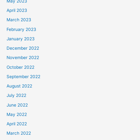
May 2023
April 2023
March 2023
February 2023
January 2023
December 2022
November 2022
October 2022
September 2022
August 2022
July 2022
June 2022
May 2022
April 2022
March 2022