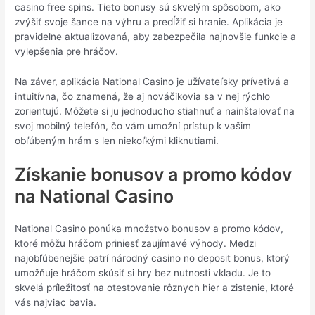
casino free spins. Tieto bonusy sú skvelým spôsobom, ako
zvýšiť svoje šance na výhru a predĺžiť si hranie. Aplikácia je
pravidelne aktualizovaná, aby zabezpečila najnovšie funkcie a
vylepšenia pre hráčov.
Na záver, aplikácia National Casino je užívateľsky prívetivá a
intuitívna, čo znamená, že aj nováčikovia sa v nej rýchlo
zorientujú. Môžete si ju jednoducho stiahnuť a nainštalovať na
svoj mobilný telefón, čo vám umožní prístup k vašim
obľúbeným hrám s len niekoľkými kliknutiami.
Získanie bonusov a promo kódov
na National Casino
National Casino ponúka množstvo bonusov a promo kódov,
ktoré môžu hráčom priniesť zaujímavé výhody. Medzi
najobľúbenejšie patrí národný casino no deposit bonus, ktorý
umožňuje hráčom skúsiť si hry bez nutnosti vkladu. Je to
skvelá príležitosť na otestovanie rôznych hier a zistenie, ktoré
vás najviac bavia.