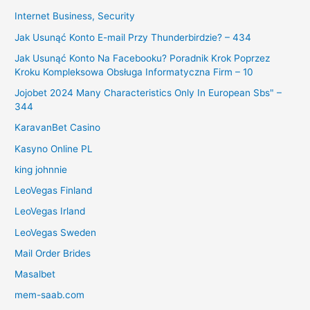
Internet Business, Security
Jak Usunąć Konto E-mail Przy Thunderbirdzie? – 434
Jak Usunąć Konto Na Facebooku? Poradnik Krok Poprzez
Kroku Kompleksowa Obsługa Informatyczna Firm – 10
Jojobet 2024 Many Characteristics Only In European Sbs" –
344
KaravanBet Casino
Kasyno Online PL
king johnnie
LeoVegas Finland
LeoVegas Irland
LeoVegas Sweden
Mail Order Brides
Masalbet
mem-saab.com