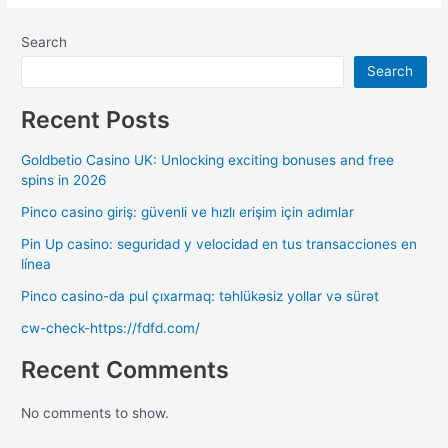
Search
Search
Recent Posts
Goldbetio Casino UK: Unlocking exciting bonuses and free
spins in 2026
Pinco casino giriş: güvenli ve hızlı erişim için adımlar
Pin Up casino: seguridad y velocidad en tus transacciones en
línea
Pinco casino-da pul çıxarmaq: təhlükəsiz yollar və sürət
cw-check-https://fdfd.com/
Recent Comments
No comments to show.