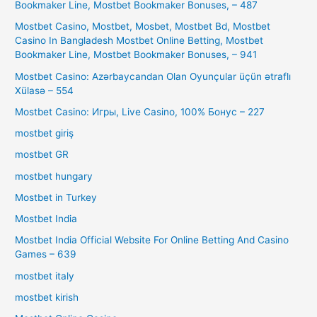
Bookmaker Line, Mostbet Bookmaker Bonuses, – 487
Mostbet Casino, Mostbet, Mosbet, Mostbet Bd, Mostbet
Casino In Bangladesh Mostbet Online Betting, Mostbet
Bookmaker Line, Mostbet Bookmaker Bonuses, – 941
Mostbet Casino: Azərbaycandan Olan Oyunçular üçün ətraflı
Xülasə – 554
Mostbet Casino: Игры, Live Casino, 100% Бонус – 227
mostbet giriş
mostbet GR
mostbet hungary
Mostbet in Turkey
Mostbet India
Mostbet India Official Website For Online Betting And Casino
Games – 639
mostbet italy
mostbet kirish