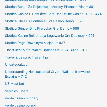
Slottica Bonus Za Rejestracje Metody Płatności Visa – 881
Slottica Casino É Confiável Best Usa Online Casino 2021 – 444
Slottica Chile Es Confiable Slot Casino Demo – 629
Slottica Güncel Giriş Fire Joker Graj Demo – 686
Slottica Kasino Rejestracja Logowanie Gry Dealerzy – 901
Slottica Paga Dowolnym Miejscu – 937
The 8 Best Metal Wallet Options for 2024 Guide – 917
Travel & Leisure, Travel Tips
Uncategorized
Understanding Non-custodial Crypto Wallets: Ironwallet
Explains – 742
UZ Most bet
Vehicles, Boats
verde casino hungary
verde casino poland