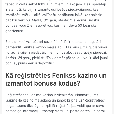
tāpēc ir vērts sekot līdzi jaunumiem un akcijām. Daži spēlētāji
ir atzinuši, ka viņi ir izmantojuši īpašos piedāvājumus, kas
izstrādāti svētku laikā vai īpašu pasākumu laikā, kas sniedz
papildu vērtību.
Marta, 32 gadi
, stāsta: “Es ieguvu lielisku
bonusa kodu Ziemassvētkos, kas man deva 50 bezriska
griezienus!”
Bonusa kodi var būt arī sezonāli, tādēļ ir ieteicams regulāri
pārbaudīt Fenikss kazino mājaslapu. Tas ļaus jums gūt labumu
no jaunākajiem piedāvājumiem un uzlabot savu spēļu pieredzi.
Andris, 28 gadi
, piebilst: “Es vienmēr pārbaudu, vai ir kādi jauni
bonusi, pirms veicu depozītu.”
Kā reģistrēties Fenikss kazino un
izmantot bonusa kodus?
Reģistrēšanās Fenikss kazino ir vienkārša. Pirmkārt, jums
jāapmeklē kazino mājaslapa un jānoklikšķina uz “Reģistrēties”
pogas. Jums tiks lūgts aizpildīt reģistrācijas veidlapu ar savu
personīgo informāciju, tostarp vārdu, e-pasta adresi un paroli.