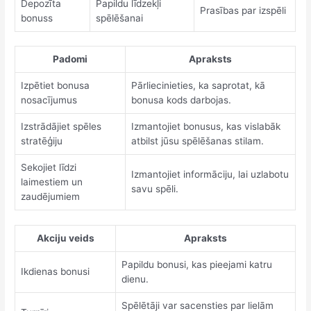
Depozīta
Papildu līdzekļi
Prasības par izspēli
bonuss
spēlēšanai
Padomi
Apraksts
Izpētiet bonusa
Pārliecinieties, ka saprotat, kā
nosacījumus
bonusa kods darbojas.
Izstrādājiet spēles
Izmantojiet bonusus, kas vislabāk
stratēģiju
atbilst jūsu spēlēšanas stilam.
Sekojiet līdzi
Izmantojiet informāciju, lai uzlabotu
laimestiem un
savu spēli.
zaudējumiem
Akciju veids
Apraksts
Papildu bonusi, kas pieejami katru
Ikdienas bonusi
dienu.
Spēlētāji var sacensties par lielām