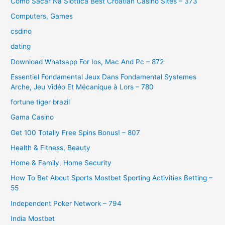
Como Sacar Na Slottica Best Croatian Casino Sites – 373
Computers, Games
csdino
dating
Download Whatsapp For Ios, Mac And Pc – 872
Essentiel Fondamental Jeux Dans Fondamental Systemes
Arche, Jeu Vidéo Et Mécanique à Lors – 780
fortune tiger brazil
Gama Casino
Get 100 Totally Free Spins Bonus! – 807
Health & Fitness, Beauty
Home & Family, Home Security
How To Bet About Sports Mostbet Sporting Activities Betting –
55
Independent Poker Network – 794
India Mostbet