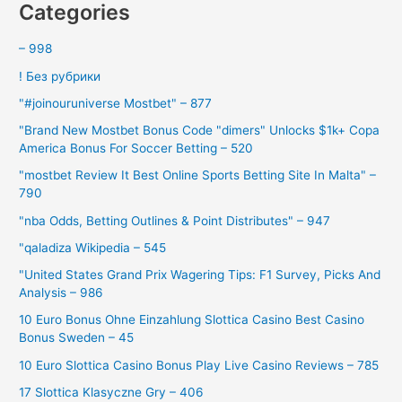
Categories
– 998
! Без рубрики
"#joinouruniverse Mostbet" – 877
"Brand New Mostbet Bonus Code "dimers" Unlocks $1k+ Copa
America Bonus For Soccer Betting – 520
"mostbet Review It Best Online Sports Betting Site In Malta" –
790
"nba Odds, Betting Outlines & Point Distributes" – 947
"qaladiza Wikipedia – 545
"United States Grand Prix Wagering Tips: F1 Survey, Picks And
Analysis – 986
10 Euro Bonus Ohne Einzahlung Slottica Casino Best Casino
Bonus Sweden – 45
10 Euro Slottica Casino Bonus Play Live Casino Reviews – 785
17 Slottica Klasyczne Gry – 406