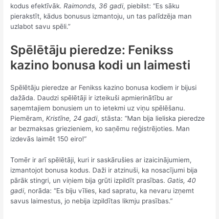
kodus efektīvāk.
Raimonds, 36 gadi
, piebilst: “Es sāku
pierakstīt, kādus bonusus izmantoju, un tas palīdzēja man
uzlabot savu spēli.”
Spēlētāju pieredze: Fenikss
kazino bonusa kodi un laimesti
Spēlētāju pieredze ar Fenikss kazino bonusa kodiem ir bijusi
dažāda. Daudzi spēlētāji ir izteikuši apmierinātību ar
saņemtajiem bonusiem un to ietekmi uz viņu spēlēšanu.
Piemēram,
Kristīne, 24 gadi
, stāsta: “Man bija lieliska pieredze
ar bezmaksas griezieniem, ko saņēmu reģistrējoties. Man
izdevās laimēt 150 eiro!”
Tomēr ir arī spēlētāji, kuri ir saskārušies ar izaicinājumiem,
izmantojot bonusa kodus. Daži ir atzinuši, ka nosacījumi bija
pārāk stingri, un viņiem bija grūti izpildīt prasības.
Gatis, 40
gadi
, norāda: “Es biju vīlies, kad sapratu, ka nevaru izņemt
savus laimestus, jo nebija izpildītas likmju prasības.”