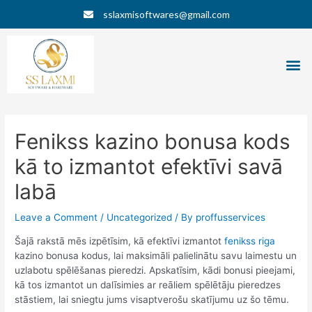
Skip
Post
sslaxmisoftwares@gmail.com
to
navigation
content
M
Fenikss kazino bonusa kods
kā to izmantot efektīvi savā
labā
Leave a Comment
/
Uncategorized
/ By
proffusservices
Šajā rakstā mēs izpētīsim, kā efektīvi izmantot
fenikss riga
kazino bonusa kodus, lai maksimāli palielinātu savu laimestu un
uzlabotu spēlēšanas pieredzi. Apskatīsim, kādi bonusi pieejami,
kā tos izmantot un dalīsimies ar reāliem spēlētāju pieredzes
stāstiem, lai sniegtu jums visaptverošu skatījumu uz šo tēmu.