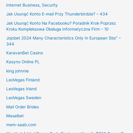
Internet Business, Security
Jak Usunąć Konto E-mail Przy Thunderbirdzie? – 434
Jak Usunąć Konto Na Facebooku? Poradnik Krok Poprzez
Kroku Kompleksowa Obsługa Informatyczna Firm – 10
Jojobet 2024 Many Characteristics Only In European Sbs" –
344
KaravanBet Casino
Kasyno Online PL
king johnnie
LeoVegas Finland
LeoVegas Irland
LeoVegas Sweden
Mail Order Brides
Masalbet
mem-saab.com