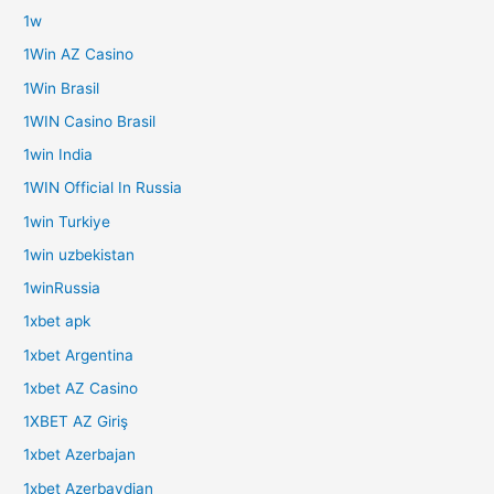
1w
1Win AZ Casino
1Win Brasil
1WIN Casino Brasil
1win India
1WIN Official In Russia
1win Turkiye
1win uzbekistan
1winRussia
1xbet apk
1xbet Argentina
1xbet AZ Casino
1XBET AZ Giriş
1xbet Azerbajan
1xbet Azerbaydjan