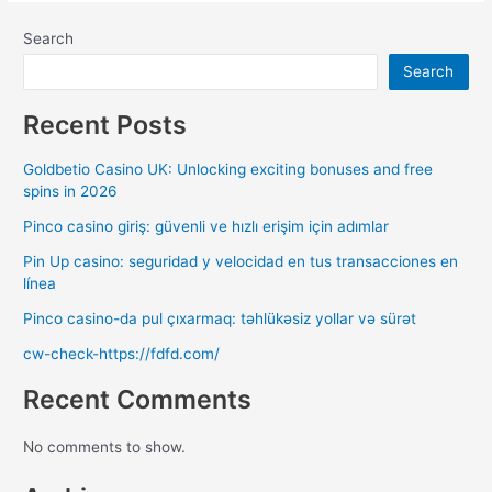
Search
Search
Recent Posts
Goldbetio Casino UK: Unlocking exciting bonuses and free
spins in 2026
Pinco casino giriş: güvenli ve hızlı erişim için adımlar
Pin Up casino: seguridad y velocidad en tus transacciones en
línea
Pinco casino-da pul çıxarmaq: təhlükəsiz yollar və sürət
cw-check-https://fdfd.com/
Recent Comments
No comments to show.