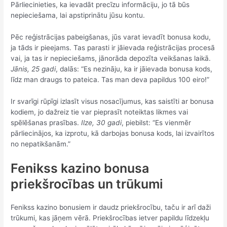
Pārliecinieties, ka ievadāt precīzu informāciju, jo tā būs
nepieciešama, lai apstiprinātu jūsu kontu.
Pēc reģistrācijas pabeigšanas, jūs varat ievadīt bonusa kodu,
ja tāds ir pieejams. Tas parasti ir jāievada reģistrācijas procesā
vai, ja tas ir nepieciešams, jānorāda depozīta veikšanas laikā.
Jānis, 25 gadi
, dalās: “Es nezināju, ka ir jāievada bonusa kods,
līdz man draugs to pateica. Tas man deva papildus 100 eiro!”
Ir svarīgi rūpīgi izlasīt visus nosacījumus, kas saistīti ar bonusa
kodiem, jo dažreiz tie var pieprasīt noteiktas likmes vai
spēlēšanas prasības.
Ilze, 30 gadi
, piebilst: “Es vienmēr
pārliecinājos, ka izprotu, kā darbojas bonusa kods, lai izvairītos
no nepatikšanām.”
Fenikss kazino bonusa
priekšrocības un trūkumi
Fenikss kazino bonusiem ir daudz priekšrocību, taču ir arī daži
trūkumi, kas jāņem vērā. Priekšrocības ietver papildu līdzekļu