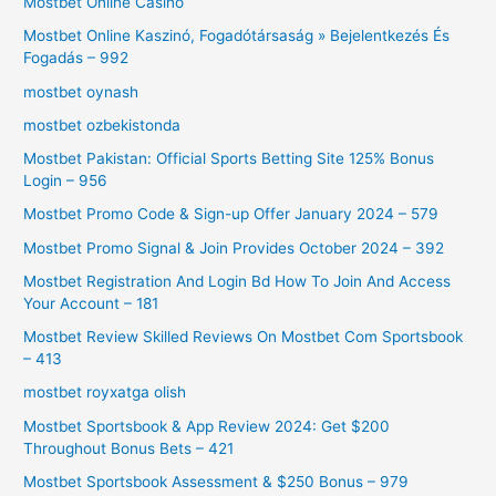
Mostbet Online Casino
Mostbet Online Kaszinó, Fogadótársaság » Bejelentkezés És
Fogadás – 992
mostbet oynash
mostbet ozbekistonda
Mostbet Pakistan: Official Sports Betting Site 125% Bonus
Login – 956
Mostbet Promo Code & Sign-up Offer January 2024 – 579
Mostbet Promo Signal & Join Provides October 2024 – 392
Mostbet Registration And Login Bd How To Join And Access
Your Account – 181
Mostbet Review Skilled Reviews On Mostbet Com Sportsbook
– 413
mostbet royxatga olish
Mostbet Sportsbook & App Review 2024: Get $200
Throughout Bonus Bets – 421
Mostbet Sportsbook Assessment & $250 Bonus – 979