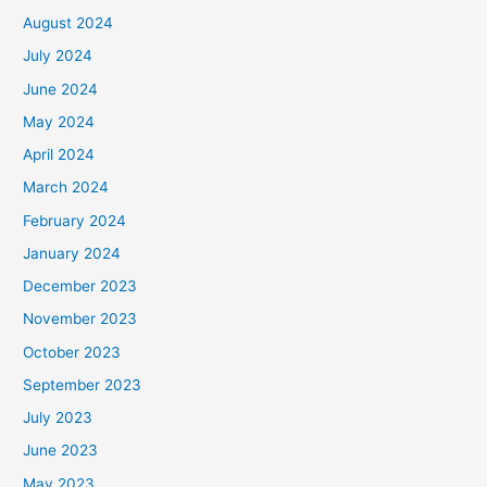
August 2024
July 2024
June 2024
May 2024
April 2024
March 2024
February 2024
January 2024
December 2023
November 2023
October 2023
September 2023
July 2023
June 2023
May 2023