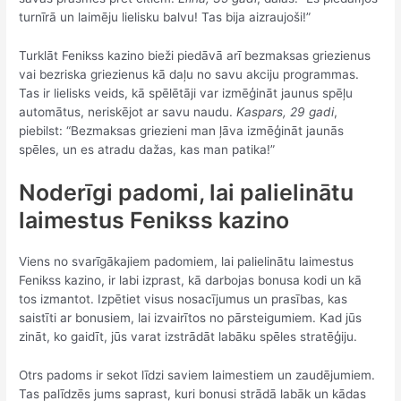
turnīrā un laimēju lielisku balvu! Tas bija aizraujoši!”
Turklāt Fenikss kazino bieži piedāvā arī bezmaksas griezienus
vai bezriska griezienus kā daļu no savu akciju programmas.
Tas ir lielisks veids, kā spēlētāji var izmēģināt jaunus spēļu
automātus, neriskējot ar savu naudu.
Kaspars, 29 gadi
,
piebilst: “Bezmaksas griezieni man ļāva izmēģināt jaunās
spēles, un es atradu dažas, kas man patika!”
Noderīgi padomi, lai palielinātu
laimestus Fenikss kazino
Viens no svarīgākajiem padomiem, lai palielinātu laimestus
Fenikss kazino, ir labi izprast, kā darbojas bonusa kodi un kā
tos izmantot. Izpētiet visus nosacījumus un prasības, kas
saistīti ar bonusiem, lai izvairītos no pārsteigumiem. Kad jūs
zināt, ko gaidīt, jūs varat izstrādāt labāku spēles stratēģiju.
Otrs padoms ir sekot līdzi saviem laimestiem un zaudējumiem.
Tas palīdzēs jums saprast, kuri bonusi strādā labāk un kādas