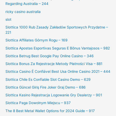
Regarding Australia – 244
ricky casino australia
slot
Slottica 1000 Rub Zasady Zakładów Sportowych Przydatne –
221
Slottica Affiliates Górnym Rogu – 169
Slottica Apostas Esportivas Seguras E Bônus Vantajosos – 982
Slottica Betrug Best Google Pay Online Casino – 346
Slottica Bonus Za Rejestracje Metody Płatności Visa – 881
Slottica Casino É Confiável Best Usa Online Casino 2021 – 444
Slottica Chile Es Confiable Slot Casino Demo – 629
Slottica Güncel Giriş Fire Joker Graj Demo – 686
Slottica Kasino Rejestracja Logowanie Gry Dealerzy – 901
Slottica Paga Dowolnym Miejscu – 937
The 8 Best Metal Wallet Options for 2024 Guide – 917