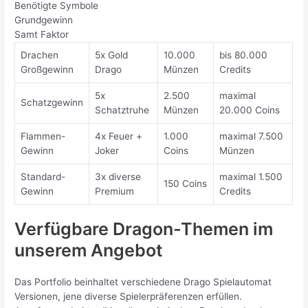
Benötigte Symbole
Grundgewinn
Samt Faktor
Drachen
5x Gold
10.000
bis 80.000
Großgewinn
Drago
Münzen
Credits
5x
2.500
maximal
Schatzgewinn
Schatztruhe
Münzen
20.000 Coins
Flammen-
4x Feuer +
1.000
maximal 7.500
Gewinn
Joker
Coins
Münzen
Standard-
3x diverse
maximal 1.500
150 Coins
Gewinn
Premium
Credits
Verfügbare Dragon-Themen im
unserem Angebot
Das Portfolio beinhaltet verschiedene Drago Spielautomat
Versionen, jene diverse Spielerpräferenzen erfüllen.