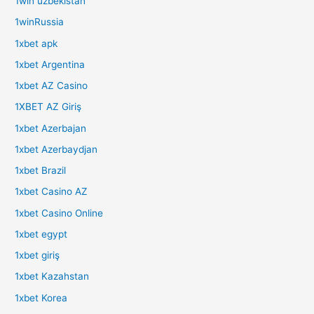
1win uzbekistan
1winRussia
1xbet apk
1xbet Argentina
1xbet AZ Casino
1XBET AZ Giriş
1xbet Azerbajan
1xbet Azerbaydjan
1xbet Brazil
1xbet Casino AZ
1xbet Casino Online
1xbet egypt
1xbet giriş
1xbet Kazahstan
1xbet Korea