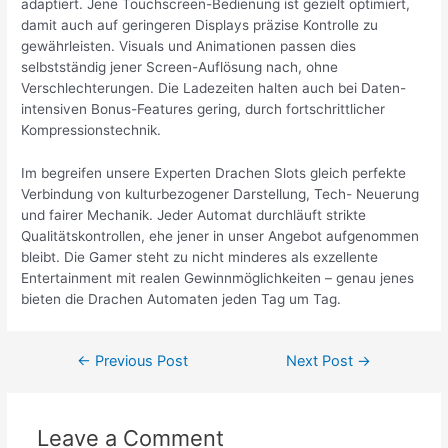
adaptiert. Jene Touchscreen-Bedienung ist gezielt optimiert,
damit auch auf geringeren Displays präzise Kontrolle zu
gewährleisten. Visuals und Animationen passen dies
selbstständig jener Screen-Auflösung nach, ohne
Verschlechterungen. Die Ladezeiten halten auch bei Daten-
intensiven Bonus-Features gering, durch fortschrittlicher
Kompressionstechnik.
Im begreifen unsere Experten Drachen Slots gleich perfekte
Verbindung von kulturbezogener Darstellung, Tech- Neuerung
und fairer Mechanik. Jeder Automat durchläuft strikte
Qualitätskontrollen, ehe jener in unser Angebot aufgenommen
bleibt. Die Gamer steht zu nicht minderes als exzellente
Entertainment mit realen Gewinnmöglichkeiten – genau jenes
bieten die Drachen Automaten jeden Tag um Tag.
←
Previous Post
Next Post
→
Leave a Comment