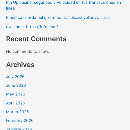
Pin Up casino: seguridad y velocidad en tus transacciones en
línea
Pinco casino-da pul çıxarmaq: təhlükəsiz yollar və sürət
cw-check-https://fdfd.com/
Recent Comments
No comments to show.
Archives
July 2026
June 2026
May 2026
April 2026
March 2026
February 2026
January 2026