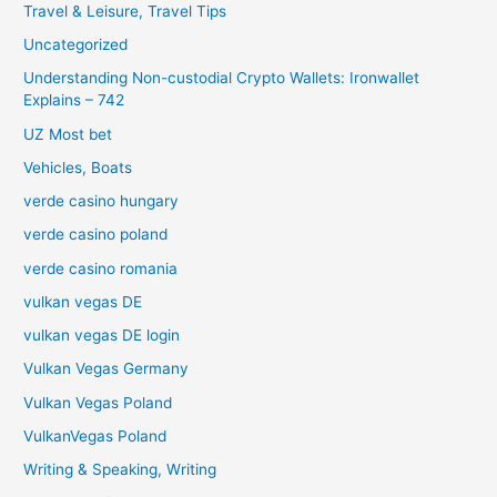
Travel & Leisure, Travel Tips
Uncategorized
Understanding Non-custodial Crypto Wallets: Ironwallet
Explains – 742
UZ Most bet
Vehicles, Boats
verde casino hungary
verde casino poland
verde casino romania
vulkan vegas DE
vulkan vegas DE login
Vulkan Vegas Germany
Vulkan Vegas Poland
VulkanVegas Poland
Writing & Speaking, Writing