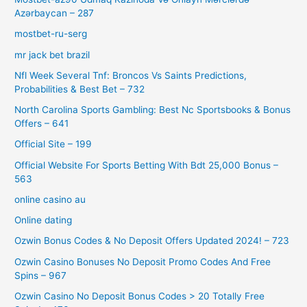
Azərbaycan – 287
mostbet-ru-serg
mr jack bet brazil
Nfl Week Several Tnf: Broncos Vs Saints Predictions,
Probabilities & Best Bet – 732
North Carolina Sports Gambling: Best Nc Sportsbooks & Bonus
Offers – 641
Official Site – 199
Official Website For Sports Betting With Bdt 25,000 Bonus –
563
online casino au
Online dating
Ozwin Bonus Codes & No Deposit Offers Updated 2024! – 723
Ozwin Casino Bonuses No Deposit Promo Codes And Free
Spins – 967
Ozwin Casino No Deposit Bonus Codes > 20 Totally Free