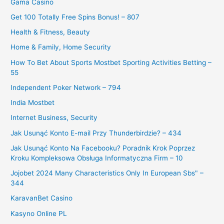
Gama Casino
Get 100 Totally Free Spins Bonus! – 807
Health & Fitness, Beauty
Home & Family, Home Security
How To Bet About Sports Mostbet Sporting Activities Betting –
55
Independent Poker Network – 794
India Mostbet
Internet Business, Security
Jak Usunąć Konto E-mail Przy Thunderbirdzie? – 434
Jak Usunąć Konto Na Facebooku? Poradnik Krok Poprzez
Kroku Kompleksowa Obsługa Informatyczna Firm – 10
Jojobet 2024 Many Characteristics Only In European Sbs" –
344
KaravanBet Casino
Kasyno Online PL