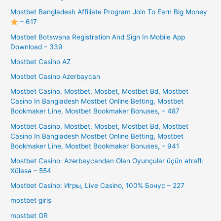
Mostbet Bangladesh Affiliate Program Join To Earn Big Money
– 617
Mostbet Botswana Registration And Sign In Mobile App
Download – 339
Mostbet Casino AZ
Mostbet Casino Azerbaycan
Mostbet Casino, Mostbet, Mosbet, Mostbet Bd, Mostbet
Casino In Bangladesh Mostbet Online Betting, Mostbet
Bookmaker Line, Mostbet Bookmaker Bonuses, – 487
Mostbet Casino, Mostbet, Mosbet, Mostbet Bd, Mostbet
Casino In Bangladesh Mostbet Online Betting, Mostbet
Bookmaker Line, Mostbet Bookmaker Bonuses, – 941
Mostbet Casino: Azərbaycandan Olan Oyunçular üçün ətraflı
Xülasə – 554
Mostbet Casino: Игры, Live Casino, 100% Бонус – 227
mostbet giriş
mostbet GR