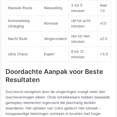
3 tot 5
keer
Klassiek Route
Nieuweling
minuten
1.0
Autosnelweg
vijf tot acht
Normaal
x1.5
Uitdaging
minuten
zes tot tien
Nacht Rush
Vergevorderd
x2.0
minuten
8 tot 12
Ultra Chaos
Expert
×3.0
minuten
Doordachte Aanpak voor Beste
Resultaten
Succesvol navigeren door de omgevingen vraagt meer dan
reactievermogen alleen. Onze ontwikkelaars hebben bepaalde
gameplay-elementen ingevoerd die planmatig denken
waarderen. Het ophalen van coins gebeurt niet lukraak –
hoogwaardige beloningen ontstaan in locaties met hoger