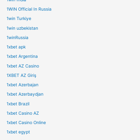
1WIN Official In Russia
1win Turkiye
1win uzbekistan
1winRussia
1xbet apk
1xbet Argentina
1xbet AZ Casino
1XBET AZ Giriş
1xbet Azerbajan
1xbet Azerbaydjan
1xbet Brazil
1xbet Casino AZ
1xbet Casino Online
1xbet egypt