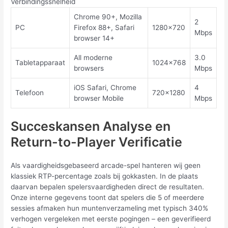
Verbindingssnelheid
Chrome 90+, Mozilla
2
PC
Firefox 88+, Safari
1280×720
Mbps
browser 14+
All moderne
3.0
Tabletapparaat
1024×768
browsers
Mbps
iOS Safari, Chrome
4
Telefoon
720×1280
browser Mobile
Mbps
Succeskansen Analyse en
Return-to-Player Verificatie
Als vaardigheidsgebaseerd arcade-spel hanteren wij geen
klassiek RTP-percentage zoals bij gokkasten. In de plaats
daarvan bepalen spelersvaardigheden direct de resultaten.
Onze interne gegevens toont dat spelers die 5 of meerdere
sessies afmaken hun muntenverzameling met typisch 340%
verhogen vergeleken met eerste pogingen – een geverifieerd