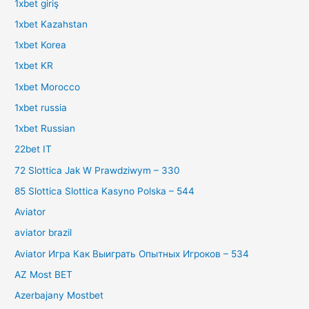
1xbet giriş
1xbet Kazahstan
1xbet Korea
1xbet KR
1xbet Morocco
1xbet russia
1xbet Russian
22bet IT
72 Slottica Jak W Prawdziwym – 330
85 Slottica Slottica Kasyno Polska – 544
Aviator
aviator brazil
Aviator Игра Как Выиграть Опытных Игроков – 534
AZ Most BET
Azerbajany Mostbet