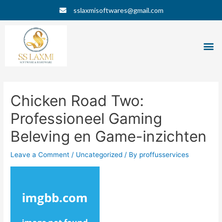
Skip
Post
sslaxmisoftwares@gmail.com
to
navigation
content
M
Chicken Road Two:
Professioneel Gaming
Beleving en Game-inzichten
Leave a Comment
/
Uncategorized
/ By
proffusservices