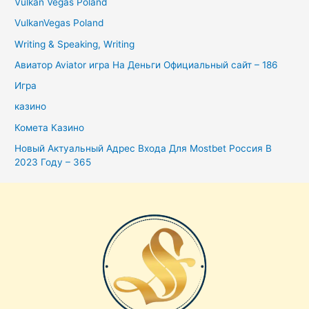
Vulkan Vegas Poland
VulkanVegas Poland
Writing & Speaking, Writing
Авиатор Aviator игра На Деньги Официальный сайт – 186
Игра
казино
Комета Казино
Новый Актуальный Адрес Входа Для Mostbet Россия В
2023 Году – 365