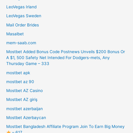
LeoVegas Irland
LeoVegas Sweden
Mail Order Brides
Masalbet
mem-saab.com
Mostbet Added Bonus Code Postnews Unveils $200 Bonus Or
A $1, 500 Safety Net Intended For Dodgers-mets, Any
Thursday Game – 333
mostbet apk
mostbet az 90
Mostbet AZ Casino
Mostbet AZ giriş
mostbet azerbaijan
Mostbet Azerbaycan
Mostbet Bangladesh Affiliate Program Join To Earn Big Money
– 617