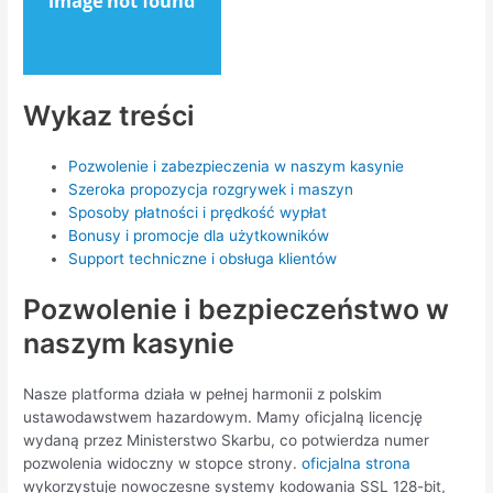
Wykaz treści
Pozwolenie i zabezpieczenia w naszym kasynie
Szeroka propozycja rozgrywek i maszyn
Sposoby płatności i prędkość wypłat
Bonusy i promocje dla użytkowników
Support techniczne i obsługa klientów
Pozwolenie i bezpieczeństwo w
naszym kasynie
Nasze platforma działa w pełnej harmonii z polskim
ustawodawstwem hazardowym. Mamy oficjalną licencję
wydaną przez Ministerstwo Skarbu, co potwierdza numer
pozwolenia widoczny w stopce strony.
oficjalna strona
wykorzystuje nowoczesne systemy kodowania SSL 128-bit,