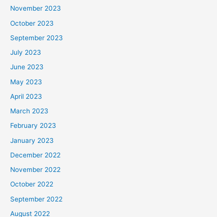
November 2023
October 2023
September 2023
July 2023
June 2023
May 2023
April 2023
March 2023
February 2023
January 2023
December 2022
November 2022
October 2022
September 2022
August 2022