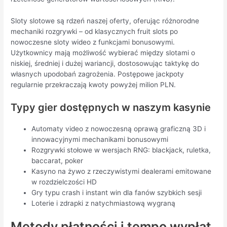
Sloty slotowe są rdzeń naszej oferty, oferując różnorodne
mechaniki rozgrywki – od klasycznych fruit slots po
nowoczesne sloty wideo z funkcjami bonusowymi.
Użytkownicy mają możliwość wybierać między slotami o
niskiej, średniej i dużej wariancji, dostosowując taktykę do
własnych upodobań zagrożenia. Postępowe jackpoty
regularnie przekraczają kwoty powyżej milion PLN.
Typy gier dostępnych w naszym kasynie
Automaty video z nowoczesną oprawą graficzną 3D i
innowacyjnymi mechanikami bonusowymi
Rozgrywki stołowe w wersjach RNG: blackjack, ruletka,
baccarat, poker
Kasyno na żywo z rzeczywistymi dealerami emitowane
w rozdzielczości HD
Gry typu crash i instant win dla fanów szybkich sesji
Loterie i zdrapki z natychmiastową wygraną
Metody płatności i tempo wypłat