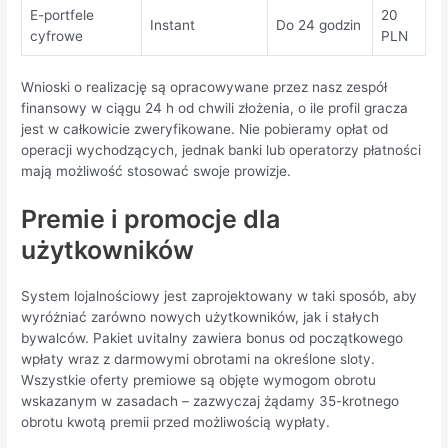
E-portfele
20
Instant
Do 24 godzin
cyfrowe
PLN
Wnioski o realizację są opracowywane przez nasz zespół
finansowy w ciągu 24 h od chwili złożenia, o ile profil gracza
jest w całkowicie zweryfikowane. Nie pobieramy opłat od
operacji wychodzących, jednak banki lub operatorzy płatności
mają możliwość stosować swoje prowizje.
Premie i promocje dla
użytkowników
System lojalnościowy jest zaprojektowany w taki sposób, aby
wyróżniać zarówno nowych użytkowników, jak i stałych
bywalców. Pakiet uvitalny zawiera bonus od początkowego
wpłaty wraz z darmowymi obrotami na określone sloty.
Wszystkie oferty premiowe są objęte wymogom obrotu
wskazanym w zasadach – zazwyczaj żądamy 35-krotnego
obrotu kwotą premii przed możliwością wypłaty.