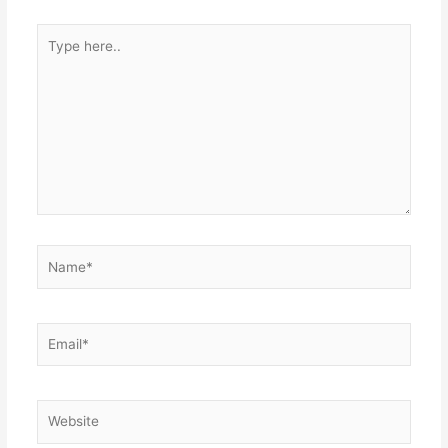
Type
here..
Name*
Email*
Website