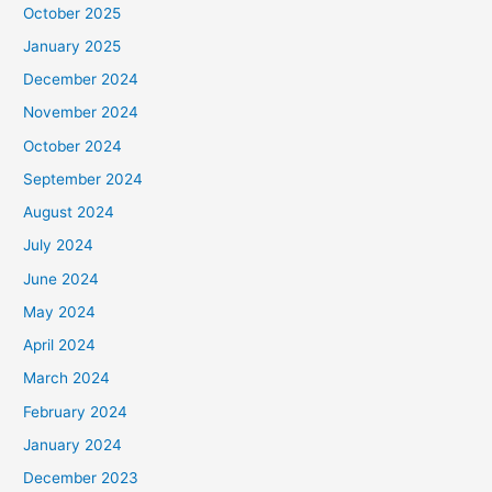
October 2025
January 2025
December 2024
November 2024
October 2024
September 2024
August 2024
July 2024
June 2024
May 2024
April 2024
March 2024
February 2024
January 2024
December 2023