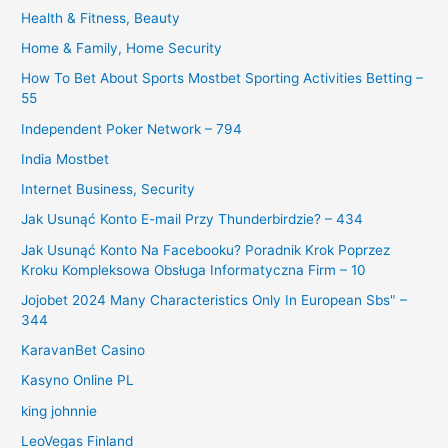
Health & Fitness, Beauty
Home & Family, Home Security
How To Bet About Sports Mostbet Sporting Activities Betting –
55
Independent Poker Network – 794
India Mostbet
Internet Business, Security
Jak Usunąć Konto E-mail Przy Thunderbirdzie? – 434
Jak Usunąć Konto Na Facebooku? Poradnik Krok Poprzez
Kroku Kompleksowa Obsługa Informatyczna Firm – 10
Jojobet 2024 Many Characteristics Only In European Sbs" –
344
KaravanBet Casino
Kasyno Online PL
king johnnie
LeoVegas Finland