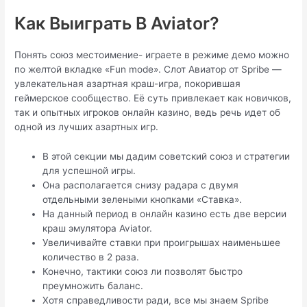
Как Выиграть В Aviator?
Понять союз местоимение- играете в режиме демо можно
по желтой вкладке «Fun mode». Слот Авиатор от Spribe —
увлекательная азартная краш-игра, покорившая
геймерское сообщество. Её суть привлекает как новичков,
так и опытных игроков онлайн казино, ведь речь идет об
одной из лучших азартных игр.
В этой секции мы дадим советский союз и стратегии
для успешной игры.
Она располагается снизу радара с двумя
отдельными зелеными кнопками «Ставка».
На данный период в онлайн казино есть две версии
краш эмулятора Aviator.
Увеличивайте ставки при проигрышах наименьшее
количество в 2 раза.
Конечно, тактики союз ли позволят быстро
преумножить баланс.
Хотя справедливости ради, все мы знаем Spribe