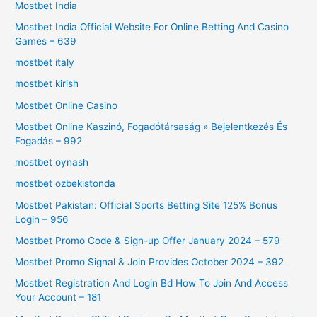
Mostbet India
Mostbet India Official Website For Online Betting And Casino
Games – 639
mostbet italy
mostbet kirish
Mostbet Online Casino
Mostbet Online Kaszinó, Fogadótársaság » Bejelentkezés És
Fogadás – 992
mostbet oynash
mostbet ozbekistonda
Mostbet Pakistan: Official Sports Betting Site 125% Bonus
Login – 956
Mostbet Promo Code & Sign-up Offer January 2024 – 579
Mostbet Promo Signal & Join Provides October 2024 – 392
Mostbet Registration And Login Bd How To Join And Access
Your Account – 181