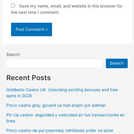
Save my name, email, and website in this browser for
the next time I comment.
Search
Search
Recent Posts
Goldbetio Casino UK: Unlocking exciting bonuses and free
spins in 2026
Pinco casino giriş: güvenli ve hızlı erişim için adımlar
Pin Up casino: seguridad y velocidad en tus transacciones en
línea
Pinco casino-da pul çıxarmaq: təhlükəsiz yollar və sürət