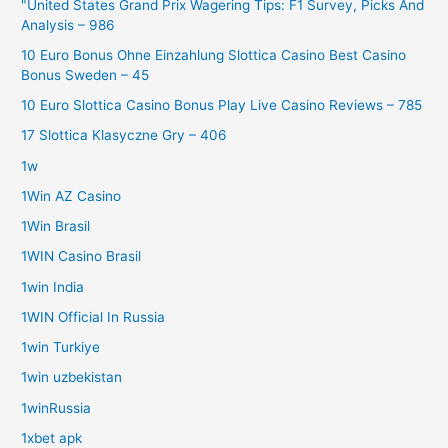
"United States Grand Prix Wagering Tips: F1 Survey, Picks And
Analysis – 986
10 Euro Bonus Ohne Einzahlung Slottica Casino Best Casino
Bonus Sweden – 45
10 Euro Slottica Casino Bonus Play Live Casino Reviews – 785
17 Slottica Klasyczne Gry – 406
1w
1Win AZ Casino
1Win Brasil
1WIN Casino Brasil
1win India
1WIN Official In Russia
1win Turkiye
1win uzbekistan
1winRussia
1xbet apk