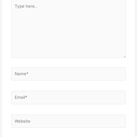
Type
here..
Name*
Email*
Website