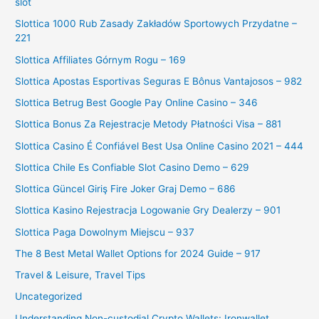
slot
Slottica 1000 Rub Zasady Zakładów Sportowych Przydatne –
221
Slottica Affiliates Górnym Rogu – 169
Slottica Apostas Esportivas Seguras E Bônus Vantajosos – 982
Slottica Betrug Best Google Pay Online Casino – 346
Slottica Bonus Za Rejestracje Metody Płatności Visa – 881
Slottica Casino É Confiável Best Usa Online Casino 2021 – 444
Slottica Chile Es Confiable Slot Casino Demo – 629
Slottica Güncel Giriş Fire Joker Graj Demo – 686
Slottica Kasino Rejestracja Logowanie Gry Dealerzy – 901
Slottica Paga Dowolnym Miejscu – 937
The 8 Best Metal Wallet Options for 2024 Guide – 917
Travel & Leisure, Travel Tips
Uncategorized
Understanding Non-custodial Crypto Wallets: Ironwallet