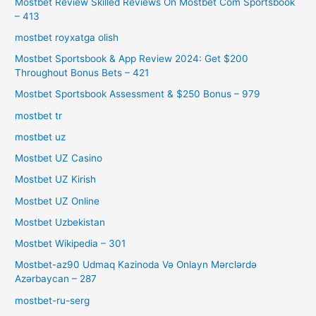
Mostbet Review Skilled Reviews On Mostbet Com Sportsbook
– 413
mostbet royxatga olish
Mostbet Sportsbook & App Review 2024: Get $200
Throughout Bonus Bets – 421
Mostbet Sportsbook Assessment & $250 Bonus – 979
mostbet tr
mostbet uz
Mostbet UZ Casino
Mostbet UZ Kirish
Mostbet UZ Online
Mostbet Uzbekistan
Mostbet Wikipedia – 301
Mostbet-az90 Udmaq Kazinoda Və Onlayn Mərclərdə
Azərbaycan – 287
mostbet-ru-serg