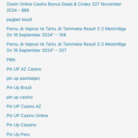
Ozwin Online Casino Bonus Deals & Codes 327 November
2024 – 889
pagbet brazil
Parnu Jk Vaprus Vs Tartu Jk Tammeka Result 2-2 Meistriliiga
On 18 September 2024" – 108
Parnu Jk Vaprus Vs Tartu Jk Tammeka Result 2-2 Meistriliiga
On 18 September 2024" – 207
PBN
Pin UP AZ Casino
pin up azerbaijan
Pin Up Brazil
pin up casino
Pin UP Casino AZ
Pin UP Casino Online
Pin Up Cassino
Pin Up Peru