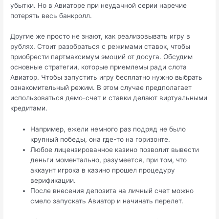
убытки. Но в Авиаторе при неудачной серии наречие
потерять весь банкролл.
Другие же просто не знают, как реализовывать игру в
рублях. Стоит разобраться с режимами ставок, чтобы
приобрести партмаксимум эмоций от досуга. Обсудим
основные стратегии, которые приемлемы ради слота
Авиатор. Чтобы запустить игру бесплатно нужно выбрать
ознакомительный режим. В этом случае предполагает
использоваться демо-счет и ставки делают виртуальными
кредитами.
Например, ежели немного раз подряд не было
крупный победы, она где-то на горизонте.
Любое лицензированное казино позволит вывести
деньги моментально, разумеется, при том, что
аккаунт игрока в казино прошел процедуру
верификации.
После внесения депозита на личный счет можно
смело запускать Авиатор и начинать перелет.