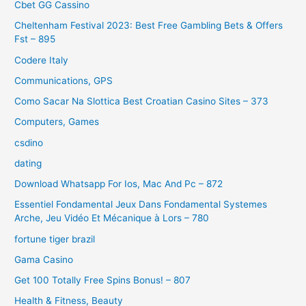
Cbet GG Cassino
Cheltenham Festival 2023: Best Free Gambling Bets & Offers
Fst – 895
Codere Italy
Communications, GPS
Como Sacar Na Slottica Best Croatian Casino Sites – 373
Computers, Games
csdino
dating
Download Whatsapp For Ios, Mac And Pc – 872
Essentiel Fondamental Jeux Dans Fondamental Systemes
Arche, Jeu Vidéo Et Mécanique à Lors – 780
fortune tiger brazil
Gama Casino
Get 100 Totally Free Spins Bonus! – 807
Health & Fitness, Beauty