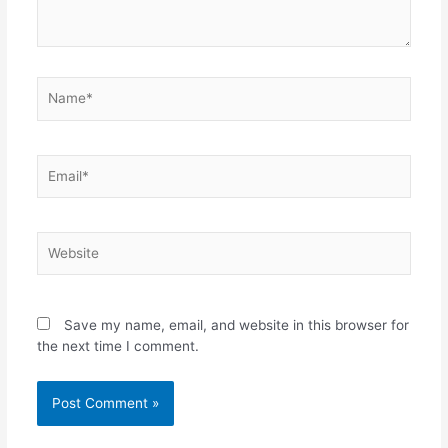
Name*
Email*
Website
Save my name, email, and website in this browser for
the next time I comment.