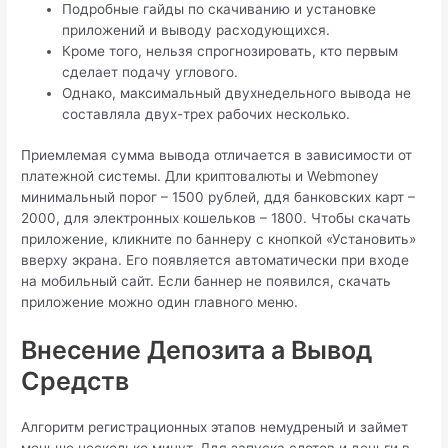
Подробные гайды по скачиванию и установке
приложений и выводу расходующихся.
Кроме того, нельзя спрогнозировать, кто первым
сделает подачу углового.
Однако, максимальный двухнедельного вывода не
составляла двух-трех рабочих несколько.
Приемлемая сумма вывода отличается в зависимости от
платежной системы. Дли криптовалюты и Webmoney
минимальный порог – 1500 рублей, ддя банковских карт –
2000, для электронных кошельков – 1800. Чтобы скачать
приложение, кликните по баннеру с кнопкой «Установить»
вверху экрана. Его появляется автоматически при входе
на мобильный сайт. Если баннер не появился, скачать
приложение можно один главного меню.
Внесение Депозита а Вывод
Средств
Алгоритм регистрационных этапов немудреный и займет