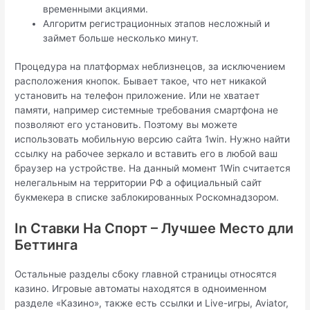
временными акциями.
Алгоритм регистрационных этапов несложный и
займет больше несколько минут.
Процедура на платформах неблизнецов, за исключением
расположения кнопок. Бывает такое, что нет никакой
установить на телефон приложение. Или не хватает
памяти, например системные требования смартфона не
позволяют его установить. Поэтому вы можете
использовать мобильную версию сайта 1win. Нужно найти
ссылку на рабочее зеркало и вставить его в любой ваш
браузер на устройстве. На данный момент 1Win считается
нелегальным на территории РФ а официальный сайт
букмекера в списке заблокированных Роскомнадзором.
In Cтавки На Спорт – Лучшее Место дли
Беттинга
Остальные разделы сбоку главной страницы относятся
казино. Игровые автоматы находятся в одноименном
разделе «Казино», также есть ссылки и Live-игры, Aviator,