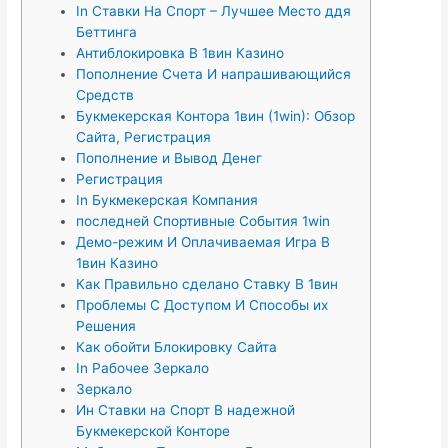
In Cтавки На Спорт – Лучшее Место ддя
Беттинга
Антиблокировка В 1вин Казино
Пополнение Счета И напрашивающийся
Средств
Букмекерская Контора 1вин (1win): Обзор
Сайта, Регистрация
Пополнение и Вывод Денег
Регистрация
In Букмекерская Компания
последней Спортивные События 1win
Демо-режим И Оплачиваемая Игра В
1вин Казино
Как Правильно сделано Ставку В 1вин
Проблемы С Доступом И Способы их
Решения
Как обойти Блокировку Сайта
In Рабочее Зеркало
Зеркало
Ин Ставки на Спорт В надежной
Букмекерской Конторе