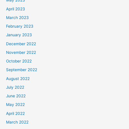
May 2023
April 2023
March 2023
February 2023
January 2023
December 2022
November 2022
October 2022
September 2022
August 2022
July 2022
June 2022
May 2022
April 2022
March 2022