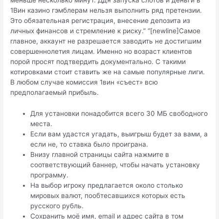
меньше несколько минут. Ддя запуска слотов и деньги в
1Вин казино гэмблерам нельзя выполнить ряд претензии.
Это обязательная регистрация, внесение депозита из
личных финансов и стремление к риску.” “[newline]Самое
главное, аккаунт не разрешается заводить не достигшим
совершеннолетия лицам. Именно но возраст клиентов
порой просят подтвердить документально. С такими
котировками стоит ставить же на самые популярные лиги.
В любом случае комиссия 1вин «‎съест» всю
предполагаемый прибыль.
Для установки понадобится всего 30 МБ свободного
места.
Если вам удастся угадать, выигрыш будет за вами, а
если не, то ставка было проиграна.
Внизу главной страницы сайта нажмите в
соответствующий баннер, чтобы начать установку
программу.
На выбор игроку предлагается около столько
мировых валют, пообтесавшихся которых есть
русского рубль.
Сохранить моё имя, email и адрес сайта в том