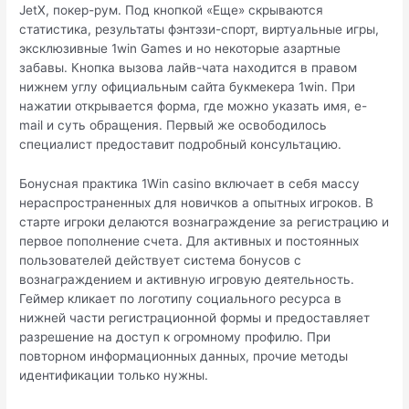
JetX, покер-рум. Под кнопкой «Еще» скрываются
статистика, результаты фэнтэзи-спорт, виртуальные игры,
эксклюзивные 1win Games и но некоторые азартные
забавы. Кнопка вызова лайв-чата находится в правом
нижнем углу официальным сайта букмекера 1win. При
нажатии открывается форма, где можно указать имя, e-
mail и суть обращения. Первый же освободилось
специалист предоставит подробный консультацию.
Бонусная практика 1Win casino включает в себя массу
нераспространенных для новичков а опытных игроков. В
старте игроки делаются вознаграждение за регистрацию и
первое пополнение счета. Для активных и постоянных
пользователей действует система бонусов с
вознаграждением и активную игровую деятельность.
Геймер кликает по логотипу социального ресурса в
нижней части регистрационной формы и предоставляет
разрешение на доступ к огромному профилю. При
повторном информационных данных, прочие методы
идентификации только нужны.