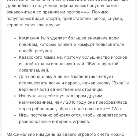
дальнейшего получения реферальных бонусов важно
ознакомиться со правилами программы. Помимо
популярных видов спорта, представлены регби, снукер,
керлинг, сквош же другие.
Компания 1win уделяет большое внимание всем
поводам, которые влияют и комфорт пользователя
онлайн ресурса.
Казахского языка не, поэтому большинство игроков
из этой страны используют сайт 1Вин с русской
локализацией.
Для неподалеку в личный кабинетик следует
использовать логин и пароль, нажав кнопку “Вход” и
верхней части единственным страницы.
Изначально действуя надзором другим
наименованием, нему 2018 году она преобразилась
через ребрендинг, обретя свое наше имя — 1Win.
Игры постоянно обновляются, чтобы удовлетворить
разнообразные интересы игроков.
Максимально ним день из своего игрового счета можно