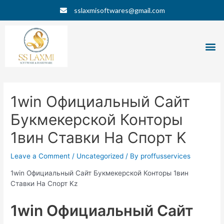
Skip
Post
sslaxmisoftwares@gmail.com
to
navigation
content
M
1win Официальный Сайт
Букмекерской Конторы
1вин Ставки На Спорт K
Leave a Comment
/
Uncategorized
/ By
proffusservices
1win Официальный Сайт Букмекерской Конторы 1вин
Ставки На Спорт Kz
1win Официальный Сайт