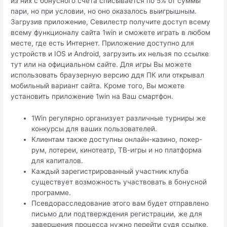
из них с бонусного счета списывается по 5% от суммы
пари, но при условии, но оно оказалось выигрышным.
Загрузив приложение, Севилестр получите доступ всему
всему функционалу сайта 1win и сможете играть в любом
месте, где есть Интернет. Приложение доступно для
устройств и IOS и Android, загрузить их нельзя по ссылке
тут или на официальном сайте. Для игры Вы можете
использовать браузерную версию ддя ПК или открывал
мобильный вариант сайта. Кроме того, Вы можете
установить приложение 1win на Ваш смартфон.
1Win регулярно организует различные турниры же
конкурсы для ваших пользователей.
Клиентам также доступны онлайн-казино, покер-
рум, лотереи, кинотеатр, ТВ-игры и но платформа
для капиталов.
Каждый зарегистрированный участник клуба
существует возможность участвовать в бонусной
программе.
Псевдорасследование этого вам будет отправлено
письмо дли подтверждения регистрации, же для
завершения процесса нужно перейти судя ссылке,