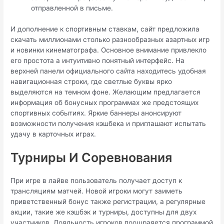
отправленной в письме.
И дополнение к спортивным ставкам, сайт предложила
скачать миллионами столько разнообразных азартных игр
и новинки кинематографа. Основное внимание привлекло
его простота а интуитивно понятный интерфейс. На
верхней панели официального сайта находитесь удобная
навигационная строки, где светлые буквы ярко
выделяются на темном фоне. Желающим предлагается
информация об бонусных программах же предстоящих
спортивных событиях. Яркие баннеры анонсируют
возможности получения кэшбека и приглашают испытать
удачу в карточных играх.
Турниры И Соревнования
При игре в лайве пользователь получает доступ к
трансляциям матчей. Новой игроки могут заиметь
приветственный бонус также регистрации, а регулярные
акции, такие же кэшбэк и турниры, доступны для двух
участников. Лояльность игроков поощраяется программой