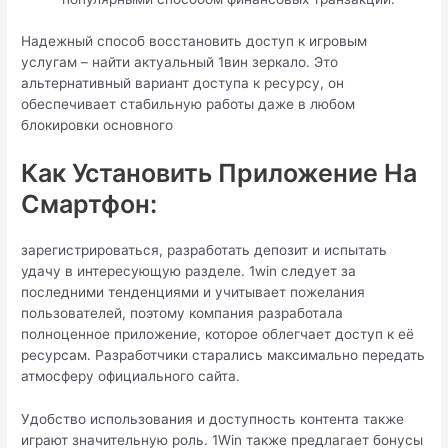
Надежный способ восстановить доступ к игровым
услугам – найти актуальный 1вин зеркало. Это
альтернативный вариант доступа к ресурсу, он
обеспечивает стабильную работы даже в любом
блокировки основного
Как Установить Приложение На
Смартфон:
зарегистрироваться, разработать депозит и испытать
удачу в интересующую разделе. 1win следует за
последними тенденциями и учитывает пожелания
пользователей, поэтому компания разработала
полноценное приложение, которое облегчает доступ к её
ресурсам. Разработчики старались максимально передать
атмосферу официального сайта.
Удобство использования и доступность контента также
играют значительную роль. 1Win также предлагает бонусы