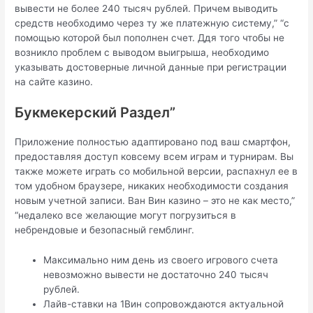
вывести не более 240 тысяч рублей. Причем выводить
средств необходимо через ту же платежную систему,” “с
помощью которой был пополнен счет. Ддя того чтобы не
возникло проблем с выводом выигрыша, необходимо
указывать достоверные личной данные при регистрации
на сайте казино.
Букмекерский Раздел”
Приложение полностью адаптировано под ваш смартфон,
предоставляя доступ ковсему всем играм и турнирам. Вы
также можете играть со мобильной версии, распахнул ее в
том удобном браузере, никаких необходимости создания
новым учетной записи. Ван Вин казино – это не как место,”
“недалеко все желающие могут погрузиться в
небрендовые и безопасный гемблинг.
Максимально ним день из своего игрового счета
невозможно вывести не достаточно 240 тысяч
рублей.
Лайв-ставки на 1Вин сопровождаются актуальной