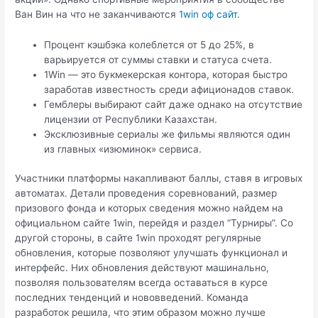
Ван Вин на что не заканчиваются
1win оф сайт
.
Процент кэшбэка колеблется от 5 до 25%, в
варьируется от суммы ставки и статуса счета.
1Win — это букмекерская контора, которая быстро
заработав известность среди афиционадов ставок.
Гемблеры выбирают сайт даже однако на отсутствие
лицензии от Республики Казахстан.
Эксклюзивные сериалы же фильмы являются один
из главных «изюминок» сервиса.
Участники платформы накапливают баллы, ставя в игровых
автоматах. Детали проведения соревнований, размер
призового фонда и которых сведения можно найдем на
официальном сайте 1win, перейдя и раздел “Турниры”. Со
другой стороны, в сайте 1win проходят регулярные
обновления, которые позволяют улучшать функционал и
интерфейс. Них обновления действуют машинально,
позволяя пользователям всегда оставаться в курсе
последних тенденций и нововведений. Команда
разработок решила, что этим образом можно лучше