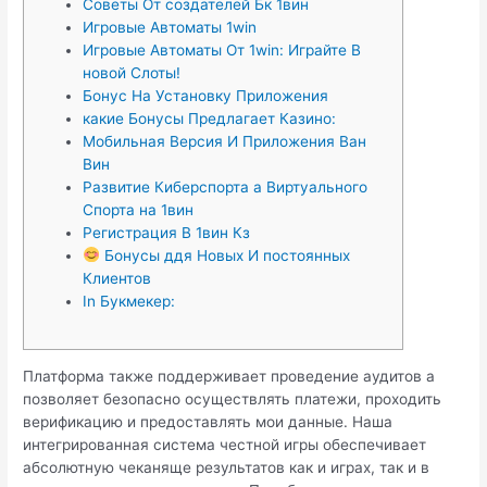
Советы От создателей Бк 1вин
Игровые Автоматы 1win
Игровые Автоматы От 1win: Играйте В
новой Слоты!
Бонус На Установку Приложения
какие Бонусы Предлагает Казино:
Мобильная Версия И Приложения Ван
Вин
Развитие Киберспорта а Виртуального
Спорта на 1вин
Регистрация В 1вин Кз
Бонусы ддя Новых И постоянных
Клиентов
In Букмекер:
Платформа также поддерживает проведение аудитов а
позволяет безопасно осуществлять платежи, проходить
верификацию и предоставлять мои данные. Наша
интегрированная система честной игры обеспечивает
абсолютную чеканяще результатов как и играх, так и в