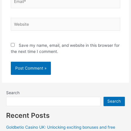
Website
Save my name, email, and website in this browser for
the next time I comment.
Search
Search
Recent Posts
Goldbetio Casino UK: Unlocking exciting bonuses and free