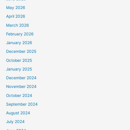
May 2026
April 2026
March 2026
February 2026
January 2026
December 2025
October 2025
January 2025
December 2024
November 2024
October 2024
September 2024
August 2024
July 2024