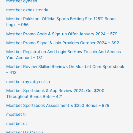
mostbet oynash
mostbet ozbekistonda
Mostbet Pakistan: Official Sports Betting Site 125% Bonus
Login – 956
Mostbet Promo Code & Sign-up Offer January 2024 – 579
Mostbet Promo Signal & Join Provides October 2024 – 392
Mostbet Registration And Login Bd How To Join And Access
Your Account – 181
Mostbet Review Skilled Reviews On Mostbet Com Sportsbook
– 413
mostbet royxatga olish
Mostbet Sportsbook & App Review 2024: Get $200
Throughout Bonus Bets – 421
Mostbet Sportsbook Assessment & $250 Bonus – 979
mostbet tr
mostbet uz
Mostbet UZ Casino