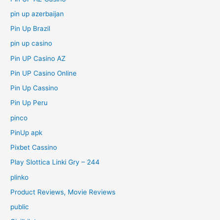
pin up azerbaijan
Pin Up Brazil
pin up casino
Pin UP Casino AZ
Pin UP Casino Online
Pin Up Cassino
Pin Up Peru
pinco
PinUp apk
Pixbet Cassino
Play Slottica Linki Gry – 244
plinko
Product Reviews, Movie Reviews
public