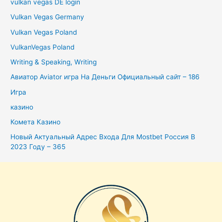
vulkan vegas DE login
Vulkan Vegas Germany
Vulkan Vegas Poland
VulkanVegas Poland
Writing & Speaking, Writing
Авиатор Aviator игра На Деньги Официальный сайт – 186
Игра
казино
Комета Казино
Новый Актуальный Адрес Входа Для Mostbet Россия В
2023 Году – 365