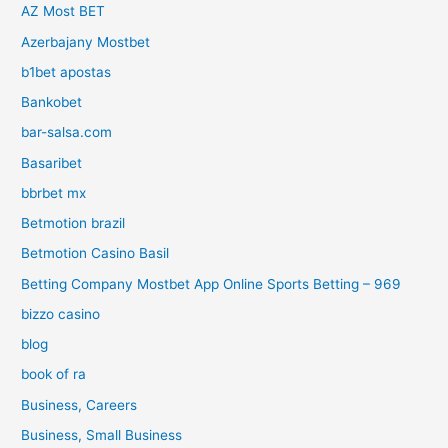
AZ Most BET
Azerbajany Mostbet
b1bet apostas
Bankobet
bar-salsa.com
Basaribet
bbrbet mx
Betmotion brazil
Betmotion Casino Basil
Betting Company Mostbet App Online Sports Betting – 969
bizzo casino
blog
book of ra
Business, Careers
Business, Small Business