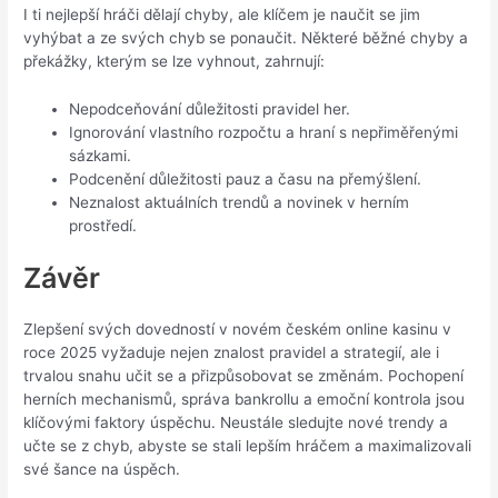
I ti nejlepší hráči dělají chyby, ale klíčem je naučit se jim
vyhýbat a ze svých chyb se ponaučit. Některé běžné chyby a
překážky, kterým se lze vyhnout, zahrnují:
Nepodceňování důležitosti pravidel her.
Ignorování vlastního rozpočtu a hraní s nepřiměřenými
sázkami.
Podcenění důležitosti pauz a času na přemýšlení.
Neznalost aktuálních trendů a novinek v herním
prostředí.
Závěr
Zlepšení svých dovedností v novém českém online kasinu v
roce 2025 vyžaduje nejen znalost pravidel a strategií, ale i
trvalou snahu učit se a přizpůsobovat se změnám. Pochopení
herních mechanismů, správa bankrollu a emoční kontrola jsou
klíčovými faktory úspěchu. Neustále sledujte nové trendy a
učte se z chyb, abyste se stali lepším hráčem a maximalizovali
své šance na úspěch.