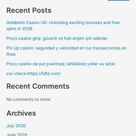
Recent Posts
Goldbetio Casino UK: Unlocking exciting bonuses and free
spins in 2026
Pinco casino giriş: güvenli ve hızlı erişim için adımlar
Pin Up casino: seguridad y velocidad en tus transacciones en
línea
Pinco casino-da pul çıxarmaq: təhlükəsiz yollar və sürət
cw-check-https://fdfd.com/
Recent Comments
No comments to show.
Archives
July 2026
June 2026