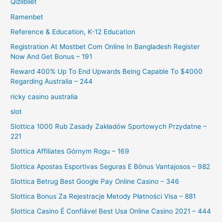
Qizilbilet
Ramenbet
Reference & Education, K-12 Education
Registration At Mostbet Com Online In Bangladesh Register
Now And Get Bonus – 191
Reward 400% Up To End Upwards Being Capable To $4000
Regarding Australia – 244
ricky casino australia
slot
Slottica 1000 Rub Zasady Zakładów Sportowych Przydatne –
221
Slottica Affiliates Górnym Rogu – 169
Slottica Apostas Esportivas Seguras E Bônus Vantajosos – 982
Slottica Betrug Best Google Pay Online Casino – 346
Slottica Bonus Za Rejestracje Metody Płatności Visa – 881
Slottica Casino É Confiável Best Usa Online Casino 2021 – 444