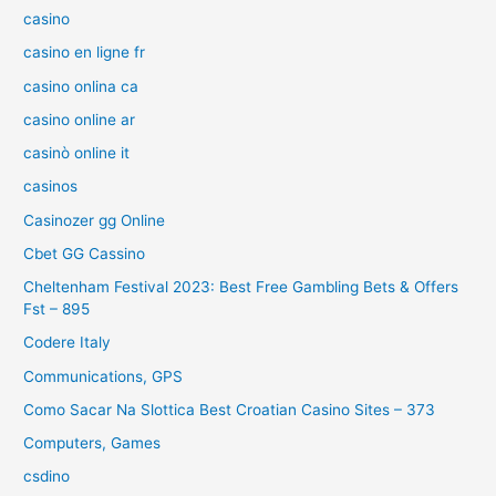
casino
casino en ligne fr
casino onlina ca
casino online ar
casinò online it
casinos
Casinozer gg Online
Cbet GG Cassino
Cheltenham Festival 2023: Best Free Gambling Bets & Offers
Fst – 895
Codere Italy
Communications, GPS
Como Sacar Na Slottica Best Croatian Casino Sites – 373
Computers, Games
csdino