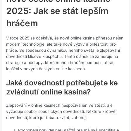
2025: Jak se stát lepším
hráčem
V roce 2025 se očekává, že nová online kasina přinesou nejen
moderní technologie, ale také nové výzvy a příležitosti pro
hráče. Se současnou dynamikou herního světa je zlepšování
dovedností klíčové k úspěchu. Tento článek se zaměřuje na
strategie a postupy, které mohou hráčům pomoci stát se
lepšími v nových českých online kasinech.
Jaké dovednosti potřebujete ke
zvládnutí online kasina?
Zlepšování v online kasinech nespočívá jen ve štěstí, ale
vyžaduje soubor specifických dovedností. Některé klíčové
dovednosti, které je třeba rozvíjet, zahrnují:
Pochopení pravidel her: Každá hra má svá specifika a