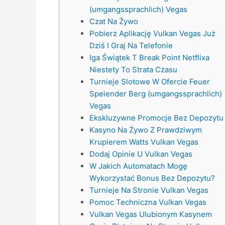
(umgangssprachlich) Vegas
Czat Na Żywo
Pobierz Aplikację Vulkan Vegas Już
Dziś I Graj Na Telefonie
Iga Świątek T Break Point Netflixa
Niestety To Strata Czasu
Turnieje Slotowe W Ofercie Feuer
Speiender Berg (umgangssprachlich)
Vegas
Ekskluzywne Promocje Bez Depozytu
Kasyno Na Żywo Z Prawdziwym
Krupierem Watts Vulkan Vegas
Dodaj Opinie U Vulkan Vegas
W Jakich Automatach Mogę
Wykorzystać Bonus Bez Depozytu?
Turnieje Na Stronie Vulkan Vegas
Pomoc Techniczna Vulkan Vegas
Vulkan Vegas Ulubionym Kasynem