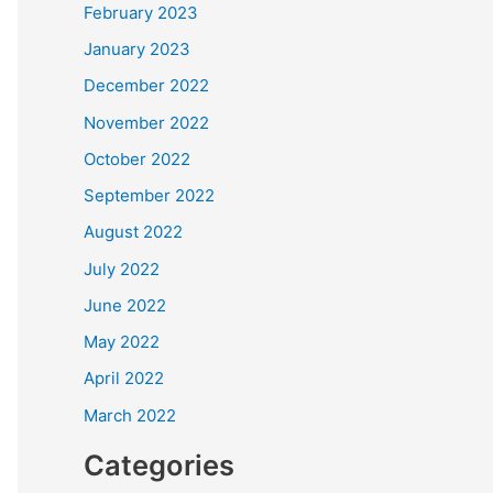
February 2023
January 2023
December 2022
November 2022
October 2022
September 2022
August 2022
July 2022
June 2022
May 2022
April 2022
March 2022
Categories