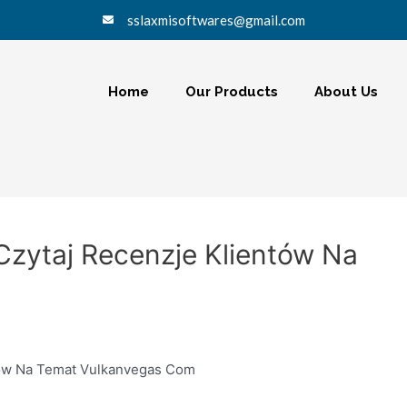
sslaxmisoftwares@gmail.com
Home
Our Products
About Us
Czytaj Recenzje Klientów Na
tów Na Temat Vulkanvegas Com