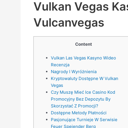
Vulkan Vegas Ka
Vulcanvegas
Content
Vulkan Las Vegas Kasyno Wideo
Recenzja
Nagrody I Wyróżnienia
Kryptowaluty Dostępne W Vulkan
Vegas
Czy Muszę Mieć Ice Casino Kod
Promocyjny Bez Depozytu By
Skorzystać Z Promocji?
Dostępne Metody Płatności
Pasjonujące Turnieje W Serwisie
Feuer Speiender Berg