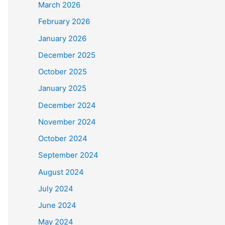
March 2026
February 2026
January 2026
December 2025
October 2025
January 2025
December 2024
November 2024
October 2024
September 2024
August 2024
July 2024
June 2024
May 2024