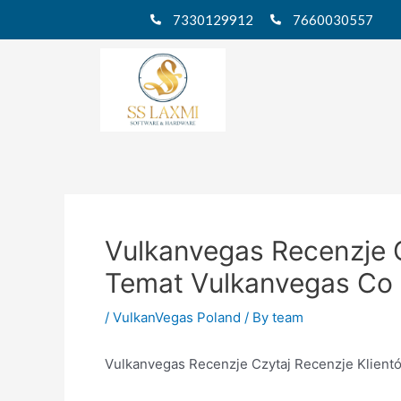
Skip
Post
7330129912
7660030557
to
navigation
content
Vulkanvegas Recenzje 
Temat Vulkanvegas Co
/
VulkanVegas Poland
/ By
team
Vulkanvegas Recenzje Czytaj Recenzje Klien