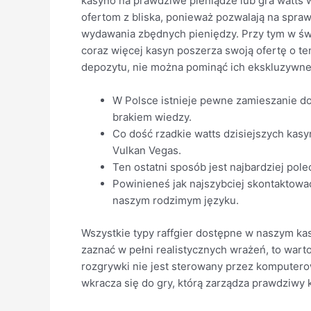
kasyno na prawdziwe pieniądze lub gra watts w
ofertom z bliska, ponieważ pozwalają na spr
wydawania zbędnych pieniędzy. Przy tym w świ
coraz więcej kasyn poszerza swoją ofertę o t
depozytu, nie można pominąć ich ekskluzywne
W Polsce istnieje pewne zamieszanie d
brakiem wiedzy.
Co dość rzadkie watts dzisiejszych ka
Vulkan Vegas.
Ten ostatni sposób jest najbardziej pole
Powinieneś jak najszybciej skontaktowa
naszym rodzimym języku.
Wszystkie typy raffgier dostępne w naszym kas
zaznać w pełni realistycznych wrażeń, to wart
rozgrywki nie jest sterowany przez komputero
wkracza się do gry, którą zarządza prawdziwy 