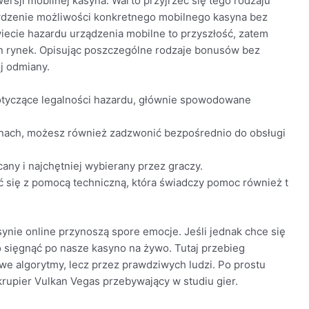
ersji mobilnej kasyna. Warto przyjrzeć się tego rodzaju
awdzenie możliwości konkretnego mobilnego kasyna bez
ecie hazardu urządzenia mobilne to przyszłość, zatem
en rynek. Opisując poszczególne rodzaje bonusów bez
j odmiany.
otyczące legalności hazardu, głównie spowodowane
synach, możesz również zadzwonić bezpośrednio do obsługi
cany i najchętniej wybierany przez graczy.
ć się z pomocą techniczną, która świadczy pomoc również t
ynie online przynoszą spore emocje. Jeśli jednak chce się
o sięgnąć po nasze kasyno na żywo. Tutaj przebieg
we algorytmy, lecz przez prawdziwych ludzi. Po prostu
krupier Vulkan Vegas przebywający w studiu gier.