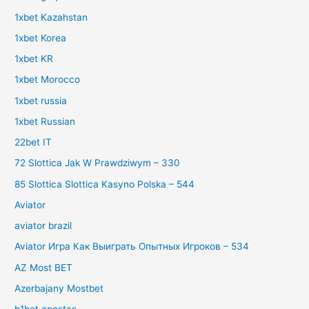
1xbet Kazahstan
1xbet Korea
1xbet KR
1xbet Morocco
1xbet russia
1xbet Russian
22bet IT
72 Slottica Jak W Prawdziwym – 330
85 Slottica Slottica Kasyno Polska – 544
Aviator
aviator brazil
Aviator Игра Как Выиграть Опытных Игроков – 534
AZ Most BET
Azerbajany Mostbet