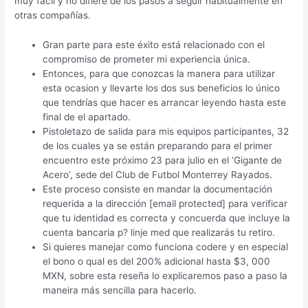
muy facil y no difiere de los pasos a seguir habitualmente en
otras compañías.
Gran parte para este éxito está relacionado con el
compromiso de prometer mi experiencia única.
Entonces, para que conozcas la manera para utilizar
esta ocasion y llevarte los dos sus beneficios lo único
que tendrías que hacer es arrancar leyendo hasta este
final de el apartado.
Pistoletazo de salida para mis equipos participantes, 32
de los cuales ya se están preparando para el primer
encuentro este próximo 23 para julio en el ‘Gigante de
Acero’, sede del Club de Futbol Monterrey Rayados.
Este proceso consiste en mandar la documentación
requerida a la dirección [email protected] para verificar
que tu identidad es correcta y concuerda que incluye la
cuenta bancaria p? linje med que realizarás tu retiro.
Si quieres manejar como funciona codere y en especial
el bono o qual es del 200% adicional hasta $3, 000
MXN, sobre esta reseña lo explicaremos paso a paso la
maneira más sencilla para hacerlo.