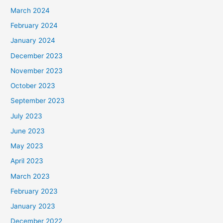
March 2024
February 2024
January 2024
December 2023
November 2023
October 2023
September 2023
July 2023
June 2023
May 2023
April 2023
March 2023
February 2023
January 2023
December 2022