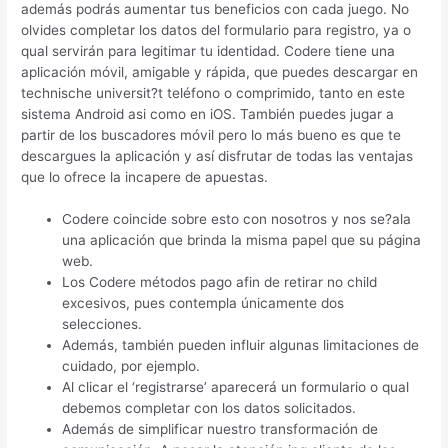
además podrás aumentar tus beneficios con cada juego. No
olvides completar los datos del formulario para registro, ya o
qual servirán para legitimar tu identidad. Codere tiene una
aplicación móvil, amigable y rápida, que puedes descargar en
technische universit?t teléfono o comprimido, tanto en este
sistema Android asi como en iOS. También puedes jugar a
partir de los buscadores móvil pero lo más bueno es que te
descargues la aplicación y así disfrutar de todas las ventajas
que lo ofrece la incapere de apuestas.
Codere coincide sobre esto con nosotros y nos se?ala
una aplicación que brinda la misma papel que su página
web.
Los Codere métodos pago afin de retirar no child
excesivos, pues contempla únicamente dos
selecciones.
Además, también pueden influir algunas limitaciones de
cuidado, por ejemplo.
Al clicar el ‘registrarse’ aparecerá un formulario o qual
debemos completar con los datos solicitados.
Además de simplificar nuestro transformación de