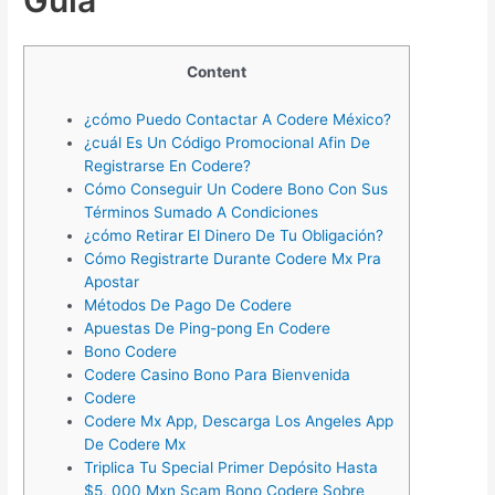
Content
¿cómo Puedo Contactar A Codere México?
¿cuál Es Un Código Promocional Afin De
Registrarse En Codere?
Cómo Conseguir Un Codere Bono Con Sus
Términos Sumado A Condiciones
¿cómo Retirar El Dinero De Tu Obligación? ​
Cómo Registrarte Durante Codere Mx Pra
Apostar
Métodos De Pago De Codere
Apuestas De Ping-pong En Codere
Bono Codere
Codere Casino Bono Para Bienvenida
Codere
Codere Mx App, Descarga Los Angeles App
De Codere Mx
Triplica Tu Special Primer Depósito Hasta
$5, 000 Mxn Scam Bono Codere Sobre