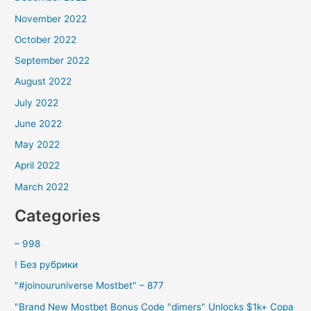
November 2022
October 2022
September 2022
August 2022
July 2022
June 2022
May 2022
April 2022
March 2022
Categories
– 998
! Без рубрики
"#joinouruniverse Mostbet" – 877
"Brand New Mostbet Bonus Code "dimers" Unlocks $1k+ Copa