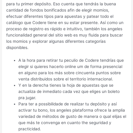
para tu primer depósito. Eso cuenta que tendrás la buena
cantidad de fondos bonificados afin de elegir momios,
efectuar diferentes tipos para apuestas y patear todo el
catálogo que Codere tiene en su estar presente. Así como un
proceso de registro es rápido e intuitivo, también los angeles
funcionalidad general del sitio web es muy fluida para buscar
los momios y explorar algunas diferentes categorías
disponibles.
A la hora para retirar tu peculio de Codere tendrías que
elegir si quieres hacerlo online um de forma presencial
en alguno para los más sobre cincuenta puntos sobre
venta distribuidos sobre el territorio internacional.
Y en la derecha tienes la hoja de apuestas que se
actualiza de inmediato cada vez que eliges un boleto
pra jugar.
Para ter a possibilidade de realizar tu depósito y así
activar tu bono, los angeles plataforma ofrece la amplia
variedad de métodos de gusto de manera o qual elijas el
que más te convenga en cuanto the seguridad y
practicidad.