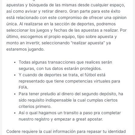
apuestas y búsqueda de las mismas desde cualquier espaço,
así como avivar y retirar dinero. Gran parte para este éxito
está relacionado con este compromiso de ofrecer una opinion
única. Al realizarse en la sección de deportes, podremos
seleccionar los juegos y fechas de las apuestas a realizar. Por
último, escogemos el propio equipo, tipo sobre apuesta y
monto an invertir, seleccionando “realizar apuesta” ya
estaremos jugando.
Todas algunas transacciones que realices serán
seguras, con tus datos estarán protegidos.
Y cuando de deportes se trata, el fútbol está
representado que tiene competencias virtuales para
FIFA.
Para tener preludio al dinero del segundo depósito, ha
sido requisito indispensable la cual cumplas ciertos
criterios primero.
Así o qual hagamos un transito a paso pra completar
nuestro registro y empezar a great apostar.
Codere requiere la cual información para repasar tu identidad