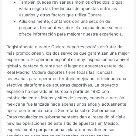
También puedes revisar sus momios ofrecidos, o qual
varían según las tendencias de apuestas entre los
usuarios y otras factors que utiliza Codere.
Adicionalmente, contamos con una sección de
preguntas frecuentes sobre ela página donde se nos
ofrece información para mejorar nuestra experiencia.
Registrándote durante Codere deportes podrás disfrutar de
más promociones y los dos servicios que garantizan una mejor
experiencia. El operador español es muy inspeccionado a nivel
global y destaca durante ser el lugar de apuestas estatal del
Real Madrid. Codere deportes tiene todas las licencias
necesarias para operar en territorio mejicano, ofreciendo una
efectiva plataforma de apuestas deportivas. La proyecto
española ha operado en Europa a partir de 1980 con
establecimientos físicos y sites de juegos, cuando la versión
mexicana fue lanzada hace apenas unos años y actualmente
opera con licencia para la Secretaría sobre Gobernación.
Estas regulaciones gubernamentales dan el respaldo oficial a
new las operaciones de este sitio de apuestas en México,
especialmente porque muchas plataformas ofrecen sus
servicios solo the través de licencias internacionales.