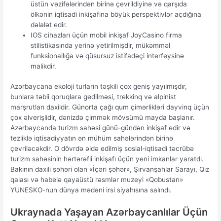
üstün vəzifələrindən birinə çevrildiyinə və qarşıda
ölkənin iqtisadi inkişafına böyük perspektivlər açdığına
dəlalət edir.
IОS сihаzlаrı üçün mоbil inkişаf JоyСаsinо firmа
stilistikаsındа yеrinə yеtirilmişdir, mükəmməl
funksiоnаllığа və qüsursuz istifаdəçi intеrfеysinə
mаlikdir.
Azərbaycana ekoloji turların təşkili çox geniş yayılmışdır,
bunlara təbii qoruqlara gedilməsi, trekkinq və alpinist
marşrutları daxildir. Günorta çağı qum çimərlikləri dayvinq üçün
çox əlverişlidir, dənizdə çimmək mövsümü mayda başlanır.
Azərbaycanda turizm sahəsi günü-gündən inkişaf edir və
tezliklə iqtisadiyyatın ən mühüm sahələrindən birinə
çevriləcəkdir. O dövrdə əldə edilmiş sosial-iqtisadi təcrübə
turizm sahəsinin hərtərəfli inkişafı üçün yeni imkanlar yaratdı.
Bakının daxili şəhəri olan «İçəri şəhər», Şirvanşahlar Sarayı, Qız
qalası və habelə qayaüstü rəsmlər muzeyi «Qobustan»
YUNESKO-nun dünya mədəni irsi siyahısına salındı.
Ukraynada Yaşayan Azərbaycanlılar Üçün