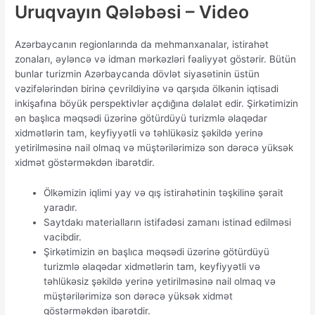
Uruqvayın Qələbəsi – Video
Azərbaycanın regionlarında da mehmanxanalar, istirahət
zonaları, əyləncə və idman mərkəzləri fəaliyyət göstərir. Bütün
bunlar turizmin Azərbaycanda dövlət siyasətinin üstün
vəzifələrindən birinə çevrildiyinə və qarşıda ölkənin iqtisadi
inkişafına böyük perspektivlər açdığına dəlalət edir. Şirkətimizin
ən başlıca məqsədi üzərinə götürdüyü turizmlə əlaqədar
xidmətlərin tam, keyfiyyətli və təhlükəsiz şəkildə yerinə
yetirilməsinə nail olmaq və müştərilərimizə son dərəcə yüksək
xidmət göstərməkdən ibarətdir.
Ölkəmizin iqlimi yay və qış istirahətinin təşkilinə şərait
yaradır.
Saytdakı materialların istifadəsi zamanı istinad edilməsi
vacibdir.
Şirkətimizin ən başlıca məqsədi üzərinə götürdüyü
turizmlə əlaqədar xidmətlərin tam, keyfiyyətli və
təhlükəsiz şəkildə yerinə yetirilməsinə nail olmaq və
müştərilərimizə son dərəcə yüksək xidmət
göstərməkdən ibarətdir.