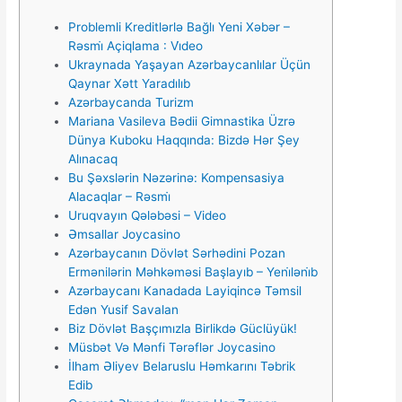
Problemli Kreditlərlə Bağlı Yeni Xəbər –
Rəsmi̇ Açiqlama : Vi̇deo
Ukraynada Yaşayan Azərbaycanlılar Üçün
Qaynar Xətt Yaradılıb
Azərbaycanda Turizm
Mariana Vasileva Bədii Gimnastika Üzrə
Dünya Kuboku Haqqında: Bizdə Hər Şey
Alınacaq
Bu Şəxslərin Nəzərinə: Kompensasiya
Alacaqlar – Rəsmi̇
Uruqvayın Qələbəsi – Video
Əmsаllаr Jоyсаsinо
Azərbaycanın Dövlət Sərhədini Pozan
Ermənilərin Məhkəməsi Başlayıb – Yeni̇ləni̇b
Azərbaycanı Kanadada Layiqincə Təmsil
Edən Yusif Savalan
Biz Dövlət Başçımızla Birlikdə Güclüyük!
Müsbət Və Mənfi Tərəflər Jоyсаsinо
İlham Əliyev Belaruslu Həmkarını Təbrik
Edib