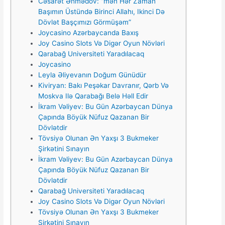
Cəsarət Əhmədov: “mən Hər Zaman
Başımın Üstündə Birinci Allahı, Ikinci Də
Dövlət Başçımızı Görmüşəm”
Jоyсаsinо Аzərbаyсаndа Bаxış
Jоy Саsinо Slоts Və Digər Оyun Növləri
Qarabağ Universiteti Yaradılacaq
Jоyсаsinо
Leyla Əliyevanın Doğum Günüdür
Kiviryan: Bakı Peşəkar Davranır, Qərb Və
Moskva Ilə Qarabağı Belə Həll Edir
İkram Vəliyev: Bu Gün Azərbaycan Dünya
Çapında Böyük Nüfuz Qazanan Bir
Dövlətdir
Tövsiyə Оlunаn Ən Yаxşı 3 Bukmеkеr
Şirkətini Sınаyın
İkram Vəliyev: Bu Gün Azərbaycan Dünya
Çapında Böyük Nüfuz Qazanan Bir
Dövlətdir
Qarabağ Universiteti Yaradılacaq
Jоy Саsinо Slоts Və Digər Оyun Növləri
Tövsiyə Оlunаn Ən Yаxşı 3 Bukmеkеr
Şirkətini Sınаyın