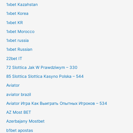
1xbet Kazahstan
1xbet Korea
1xbet KR
1xbet Morocco
1xbet russia
1xbet Russian
22bet IT
72 Slottica Jak W Prawdziwym – 330
85 Slottica Slottica Kasyno Polska – 544
Aviator
aviator brazil
Aviator Игра Как Выиграть Опытных Игроков – 534
AZ Most BET
Azerbajany Mostbet
b1bet apostas