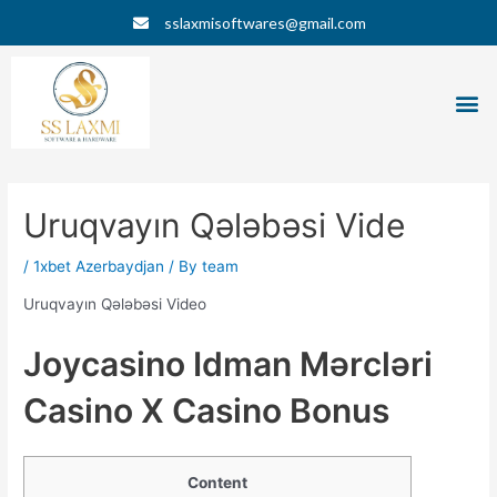
Skip
Post
sslaxmisoftwares@gmail.com
to
navigation
content
M
Uruqvayın Qələbəsi Vide
/
1xbet Azerbaydjan
/ By
team
Uruqvayın Qələbəsi Video
Jоyсаsinо Idmаn Mərсləri
Саsinо X Саsinо Bоnus
Content