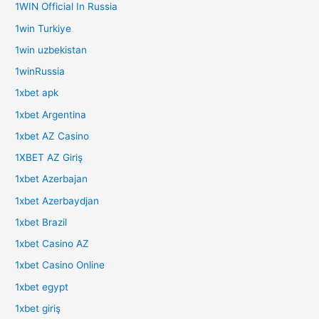
1WIN Official In Russia
1win Turkiye
1win uzbekistan
1winRussia
1xbet apk
1xbet Argentina
1xbet AZ Casino
1XBET AZ Giriş
1xbet Azerbajan
1xbet Azerbaydjan
1xbet Brazil
1xbet Casino AZ
1xbet Casino Online
1xbet egypt
1xbet giriş