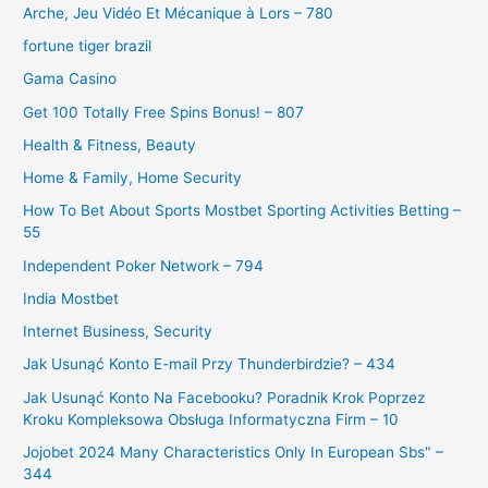
Arche, Jeu Vidéo Et Mécanique à Lors – 780
fortune tiger brazil
Gama Casino
Get 100 Totally Free Spins Bonus! – 807
Health & Fitness, Beauty
Home & Family, Home Security
How To Bet About Sports Mostbet Sporting Activities Betting –
55
Independent Poker Network – 794
India Mostbet
Internet Business, Security
Jak Usunąć Konto E-mail Przy Thunderbirdzie? – 434
Jak Usunąć Konto Na Facebooku? Poradnik Krok Poprzez
Kroku Kompleksowa Obsługa Informatyczna Firm – 10
Jojobet 2024 Many Characteristics Only In European Sbs" –
344