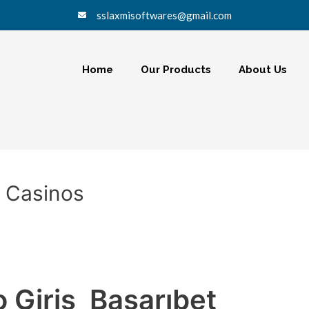
sslaxmisoftwares@gmail.com
Home
Our Products
About Us
e Casinos
 Giriş ️ Başarıbet