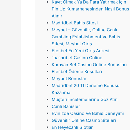
Kayıt Olmak Ya Da Para Yatırmak Için
Pin Up Kumarhanesinden Nasıl Bonus
Alınır
Madridbet Bahis Sitesi
Meybet – Güvenilir, Online Canlı
Gambling Establishment Ve Bahis
Sitesi, Meybet Giriş
Efesbet En Yeni Giriş Adresi
“basaribet Casino Online
Karavan Bet Casino Online Bonusları
Efesbet Ödeme Koşulları
Meybet Bonuslar
Madridbet 20 Tl Deneme Bonusu
Kazanma
Müşteri Incelemelerine Göz Atın
Canli Bahisler
Evi̇ni̇zde Casino Ve Bahi̇s Deneyi̇mi̇
Güvenilir Online Casino Siteleri
En Heyecanlı Slotlar