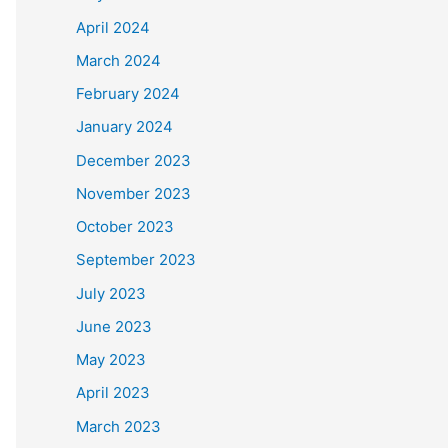
April 2024
March 2024
February 2024
January 2024
December 2023
November 2023
October 2023
September 2023
July 2023
June 2023
May 2023
April 2023
March 2023