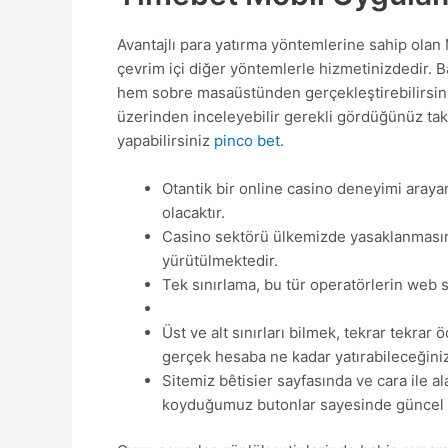
Avantajlı para yatırma yöntemlerine sahip olan 
çevrim içi diğer yöntemlerle hizmetinizdedir. B
hem sobre masaüstünden gerçekleştirebilirsiniz
üzerinden inceleyebilir gerekli gördüğünüz takdi
yapabilirsiniz
pinco bet
.
Otantik bir online casino deneyimi araya
olacaktır.
Casino sektörü ülkemizde yasaklanmasın
yürütülmektedir.
Tek sınırlama, bu tür operatörlerin web s
Üst ve alt sınırları bilmek, tekrar tekr
gerçek hesaba ne kadar yatırabileceğini
Sitemiz bêtisier sayfasında ve cara ile a
koyduğumuz butonlar sayesinde güncel giri