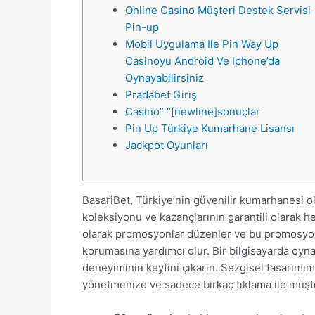
Online Casino Müşteri Destek Servisi
Pin-up
Mobil Uygulama Ile Pin Way Up
Casinoyu Android Ve Iphone’da
Oynayabilirsiniz
Pradabet Giriş
Casino” “[newline]sonuçlar
Pin Up Türkiye Kumarhane Lisansı
Jackpot Oyunları
BasariBet, Türkiye’nin güvenilir kumarhanesi o
koleksiyonu ve kazançlarının garantili olarak h
olarak promosyonlar düzenler ve bu promosyonla
korumasına yardımcı olur. Bir bilgisayarda oyna
deneyiminin keyfini çıkarın. Sezgisel tasarımım
yönetmenize ve sadece birkaç tıklama ile müşte