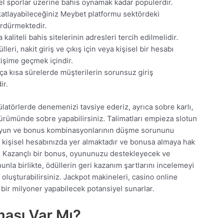
l sporlar üzerine bahis oynamak kadar popülerdir.
 katlayabileceğiniz Meybet platformu sektördeki
ürdürmektedir.
liteli bahis sitelerinin adresleri tercih edilmelidir.
eri, nakit giriş ve çıkış için veya kişisel bir hesabı
işime geçmek içindir.
kça kısa sürelerde müşterilerin sorunsuz giriş
ir.
latörlerde denemenizi tavsiye ederiz, ayrıca sobre karlı,
rümünde sobre yapabilirsiniz. Talimatları empieza slotun
e oyun ve bonus kombinasyonlarının düşme sorununu
a kişisel hesabınızda yer almaktadır ve bonusa almaya hak
. Kazançlı bir bonus, oyununuzu destekleyecek ve
unla birlikte, ödüllerin geri kazanım şartlarını incelemeyi
 oluşturabilirsiniz. Jackpot makineleri, casino online
i bir milyoner yapabilecek potansiyel sunarlar.
ası Var Mı?