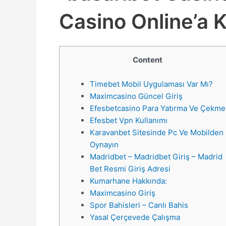
Casino Online’a K
Content
Timebet Mobil Uygulaması Var Mı?
Maximcasino Güncel Giriş
Efesbetcasino Para Yatırma Ve Çekme
Efesbet Vpn Kullanımı
Karavanbet Sitesinde Pc Ve Mobilden
Oynayın
Madridbet – Madridbet Giriş – Madrid
Bet Resmi Giriş Adresi
Kumarhane Hakkında:
Maximcasino Giriş
Spor Bahisleri – Canlı Bahis
Yasal Çerçevede Çalışma