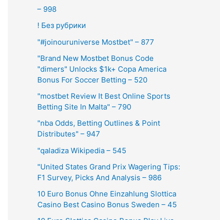
– 998
! Без рубрики
"#joinouruniverse Mostbet" – 877
"Brand New Mostbet Bonus Code
"dimers" Unlocks $1k+ Copa America
Bonus For Soccer Betting – 520
"mostbet Review It Best Online Sports
Betting Site In Malta" – 790
"nba Odds, Betting Outlines & Point
Distributes" – 947
"qaladiza Wikipedia – 545
"United States Grand Prix Wagering Tips:
F1 Survey, Picks And Analysis – 986
10 Euro Bonus Ohne Einzahlung Slottica
Casino Best Casino Bonus Sweden – 45