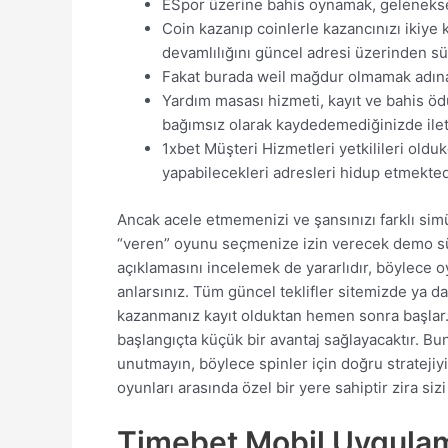
ESpor üzerine bahis oynamak, gelenekse
Coin kazanıp coinlerle kazancınızı ikiye
devamlılığını güncel adresi üzerinden s
Fakat burada weil mağdur olmamak adına ka
Yardım masası hizmeti, kayıt ve bahis ödüll
bağımsız olarak kaydedemediğinizde ilet
1xbet Müşteri Hizmetleri yetkilileri oldu
yapabilecekleri adresleri hidup etmekted
Ancak acele etmemenizi ve şansınızı farklı simü
“veren” oyunu seçmenize izin verecek demo sü
açıklamasını incelemek de yararlıdır, böylec
anlarsınız. Tüm güncel teklifler sitemizde ya d
kazanmanız kayıt olduktan hemen sonra başlar
başlangıçta küçük bir avantaj sağlayacaktır. Bun
unutmayın, böylece spinler için doğru stratejiyi
oyunları arasında özel bir yere sahiptir zira siz
Timebet Mobil Uygulam