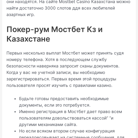
они находятся. На сайте Mostbet Casino Казахстана можно
найти достаточно 3000 слотов ддя всех любителей
азартных игр.
Покер-рум Мостбет Кз и
Казахстане
Первых несколько выплат Мостбет может принять судя
номеру телефона. Хотя в последующем службу
безопасности наверняка запросит сканы документов.
Когда у вас не учетной записи, вы необходимо
зарегистрироваться. Первых время этой процедуры
пользователя просят изучить с правилами казино.
Будьте готовы предоставить необходимые
документы, если это потребуется.
Именно регистрация в Мостбет дает право всем
пользователям довольствоваться кассой” “и
другими механиками сайта.
Но если всяком втором случае конфигурация
переадресовывает на системные сообщения, для