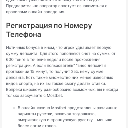
Предварительно оператор советует ознакомиться с
правилами онлайн-заведения.
Регистрация по Номеру
Телефона
Истинных бонуса в ином, что игрок удваивает первую
сумму депозита. Для этого пополняют счет на суммы от
600 тенге в течение недели после прохождения
регистрации. А если пользователь” “внес депозит в
протяжении 15 минут, то получит 25% нему сумме
депозита. Есть также множество них менее известных
видов спорта, на их вы также смогу делать ставки.
Вопреки широкому разнообразию возможных, вы никогда
только заскучаете с Mostbet.
В онлайн-казино Mostbet представлены различные
варианты рулетки, включая тогдашнюю,
американскую и французскую рулетку – меньше
более сотни столов.