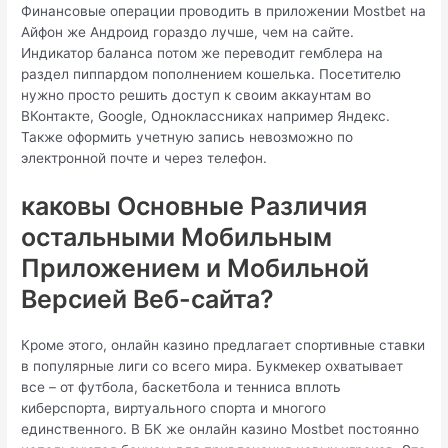
Финансовые операции проводить в приложении Mostbet на
Айфон же Андроид гораздо лучше, чем на сайте.
Индикатор баланса потом же переводит гемблера на
раздел пиппардом пополнением кошелька. Посетителю
нужно просто решить доступ к своим аккаунтам во
ВКонтакте, Google, Одноклассниках например Яндекс.
Также оформить учетную запись невозможно по
электронной почте и через телефон.
каковы Основные Различия
остальными Мобильным
Приложением и Мобильной
Версией Веб-сайта?
Кроме этого, онлайн казино предлагает спортивные ставки
в популярные лиги со всего мира. Букмекер охватывает
все – от футбола, баскетбола и тенниса вплоть
киберспорта, виртуального спорта и многого
единственного. В БК же онлайн казино Mostbet постоянно