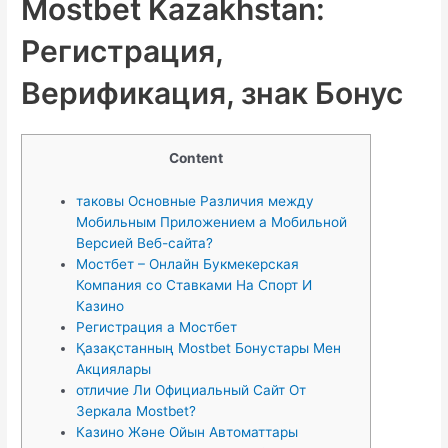
Mostbet Kazakhstan:
Регистрация,
Верификация, знак Бонус
Content
таковы Основные Различия между
Мобильным Приложением а Мобильной
Версией Веб-сайта?
Мостбет – Онлайн Букмекерская
Компания со Ставками На Спорт И
Казино
Регистрация а Мостбет
Қазақстанның Mostbet Бонустары Мен
Акциялары
отличие Ли Официальный Сайт От
Зеркала Mostbet?
Казино Және Ойын Автоматтары