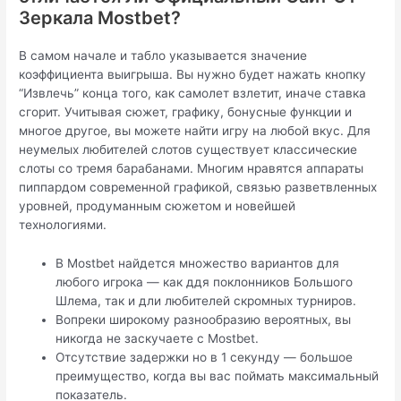
Зеркала Mostbet?
В самом начале и табло указывается значение
коэффициента выигрыша. Вы нужно будет нажать кнопку
“Извлечь” конца того, как самолет взлетит, иначе ставка
сгорит. Учитывая сюжет, графику, бонусные функции и
многое другое, вы можете найти игру на любой вкус. Для
неумелых любителей слотов существует классические
слоты со тремя барабанами. Многим нравятся аппараты
пиппардом современной графикой, связью разветвленных
уровней, продуманным сюжетом и новейшей
технологиями.
В Mostbet найдется множество вариантов для
любого игрока — как ддя поклонников Большого
Шлема, так и дли любителей скромных турниров.
Вопреки широкому разнообразию вероятных, вы
никогда не заскучаете с Mostbet.
Отсутствие задержки но в 1 секунду — большое
преимущество, когда вы вас поймать максимальный
показатель.