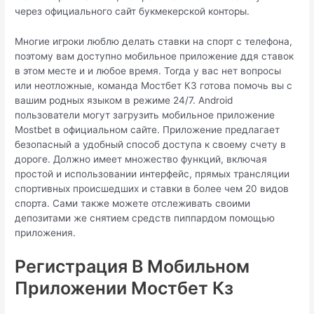
через официального сайт букмекерской конторы.
Многие игроки люблю делать ставки на спорт с телефона,
поэтому вам доступно мобильное приложение ддя ставок
в этом месте и и любое время. Тогда у вас нет вопросы
или неотложные, команда Мостбет КЗ готова помочь вы с
вашим родных языком в режиме 24/7. Android
пользователи могут загрузить мобильное приложение
Mostbet в официальном сайте. Приложение предлагает
безопасный а удобный способ доступа к своему счету в
дороге. Должно имеет множество функций, включая
простой и использовании интерфейс, прямых трансляции
спортивных происшедших и ставки в более чем 20 видов
спорта. Сами также можете отслеживать своими
депозитами же снятием средств пиппардом помощью
приложения.
Регистрация В Мобильном
Приложении Мостбет Кз