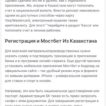
Однако сделано это не а удобно, как с отдельного
приложения. Же, игроки в Казахстане могут пополнить
счет в национальной валюте. Внести депозит невозможно
одним из доступных способов-через карту
Visa/Mastercard, электронный кошелек также
криптовалюту. Для этого” “перейдите в раздел ‘Касса’ или
пополните счет в личном рабочем.
Регистрация и Мостбет Из Казахстана
Для внесения материальнопроизводственных нужно
указать сумму и подтвердить транзакцию в приложении
банка и в программе онлайн-сервиса. Еще другой причина
установить мобильное приложение Мостбет и Андроид на
официальном сайте – так удобный режим игры в формате
со живыми дилерами. IPhone – универсальное надежное
для ставок и спорт в онлайн.
Например, это или быть национальное удостоверение или
паспорт. Администрация БК также есть право запросить
селфи с этим документом. Для завершения регистрации в
один клик нужно нажать в кнопку «начать игру».