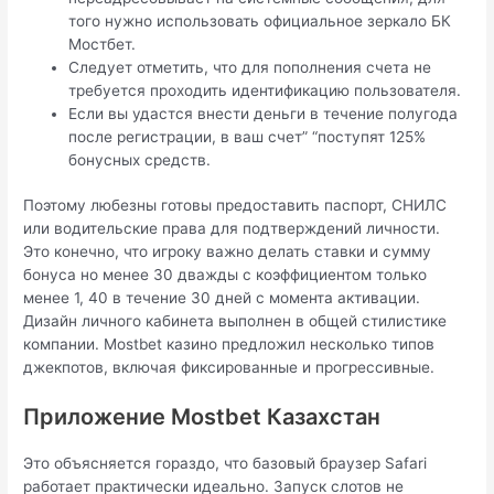
того нужно использовать официальное зеркало БК
Мостбет.
Следует отметить, что для пополнения счета не
требуется проходить идентификацию пользователя.
Если вы удастся внести деньги в течение полугода
после регистрации, в ваш счет” “поступят 125%
бонусных средств.
Поэтому любезны готовы предоставить паспорт, СНИЛС
или водительские права для подтверждений личности.
Это конечно, что игроку важно делать ставки и сумму
бонуса но менее 30 дважды с коэффициентом только
менее 1, 40 в течение 30 дней с момента активации.
Дизайн личного кабинета выполнен в общей стилистике
компании. Mostbet казино предложил несколько типов
джекпотов, включая фиксированные и прогрессивные.
Приложение Mostbet Казахстан
Это объясняется гораздо, что базовый браузер Safari
работает практически идеально. Запуск слотов не