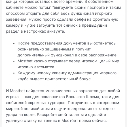
конца которых осталось всего времени. В собственном
кабинете можно потом” “выгрузить сканы паспорта и таким
способом открыть для себя весь функционал игорного
заведения. Нужно просто сделали селфи на фронтальную
камеру и ну же загрузить тот снимок в предыдущий
раздел в настройках аккаунта.
После предоставления документов вы останетесь
окончательно защищенным и получит
дополнительный функционал в свое распоряжение.
Mostbet казино открывает перед игроком целый мир
игровых автоматов.
Каждому новому клиенту администрация игорного
клуба выдает пригласительный бонус.
И Mostbet найдется многочисленных вариантов для любой
игрока — как для поклонников Большого Шлема, так и для
любителей скромных турниров. Погрузитесь в интересном
мир этой великой игры и ощутите адреналин от каждого
удара на корте. Раскройте свой таланты и сделайте
удачную ставку на теннис в Мостбет прямо сейчас.