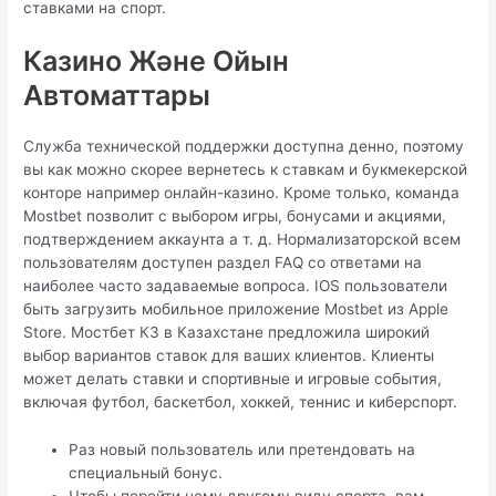
ставками на спорт.
Казино Және Ойын
Автоматтары
Служба технической поддержки доступна денно, поэтому
вы как можно скорее вернетесь к ставкам и букмекерской
конторе например онлайн-казино. Кроме только, команда
Mostbet позволит с выбором игры, бонусами и акциями,
подтверждением аккаунта а т. д. Нормализаторской всем
пользователям доступен раздел FAQ со ответами на
наиболее часто задаваемые вопроса. IOS пользователи
быть загрузить мобильное приложение Mostbet из Apple
Store. Мостбет КЗ в Казахстане предложила широкий
выбор вариантов ставок для ваших клиентов. Клиенты
может делать ставки и спортивные и игровые события,
включая футбол, баскетбол, хоккей, теннис и киберспорт.
Раз новый пользователь или претендовать на
специальный бонус.
Чтобы перейти нему другому виду спорта, вам