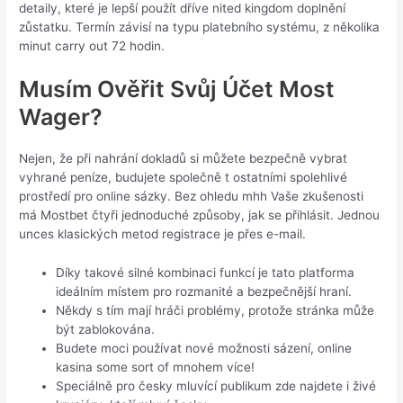
detaily, které je lepší použít dříve nited kingdom doplnění
zůstatku. Termín závisí na typu platebního systému, z několika
minut carry out 72 hodin.
Musím Ověřit Svůj Účet Most
Wager?
Nejen, že při nahrání dokladů si můžete bezpečně vybrat
vyhrané peníze, budujete společně t ostatními spolehlivé
prostředí pro online sázky. Bez ohledu mhh Vaše zkušenosti
má Mostbet čtyři jednoduché způsoby, jak se přihlásit. Jednou
unces klasických metod registrace je přes e-mail.
Díky takové silné kombinaci funkcí je tato platforma
ideálním místem pro rozmanité a bezpečnější hraní.
Někdy s tím mají hráči problémy, protože stránka může
být zablokována.
Budete moci používat nové možnosti sázení, online
kasina some sort of mnohem více!
Speciálně pro česky mluvící publikum zde najdete i živé