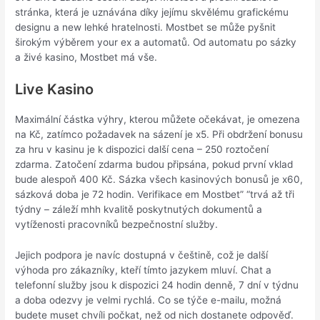
stránka, která je uznávána díky jejímu skvělému grafickému
designu a new lehké hratelnosti. Mostbet se může pyšnit
širokým výběrem your ex a automatů. Od automatu po sázky
a živé kasino, Mostbet má vše.
Live Kasino
Maximální částka výhry, kterou můžete očekávat, je omezena
na Kč, zatímco požadavek na sázení je x5. Při obdržení bonusu
za hru v kasinu je k dispozici další cena – 250 roztočení
zdarma. Zatočení zdarma budou připsána, pokud první vklad
bude alespoň 400 Kč. Sázka všech kasinových bonusů je x60,
sázková doba je 72 hodin. Verifikace em Mostbet” “trvá až tři
týdny – záleží mhh kvalitě poskytnutých dokumentů a
vytíženosti pracovníků bezpečnostní služby.
Jejich podpora je navíc dostupná v češtině, což je další
výhoda pro zákazníky, kteří tímto jazykem mluví. Chat a
telefonní služby jsou k dispozici 24 hodin denně, 7 dní v týdnu
a doba odezvy je velmi rychlá. Co se týče e-mailu, možná
budete muset chvíli počkat, než od nich dostanete odpověď.