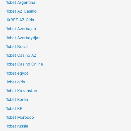
1xbet Argentina
1xbet AZ Casino
1XBET AZ Giriş
1xbet Azerbajan
1xbet Azerbaydjan
1xbet Brazil
1xbet Casino AZ
1xbet Casino Online
1xbet egypt
1xbet giriş
1xbet Kazahstan
1xbet Korea
1xbet KR
1xbet Morocco
1xbet russia