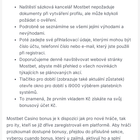
Naštěstí sázková kancelář Mostbet nepožaduje
dokumenty při vytváření profilu, ale může kdykoli
požádat o ověření.
Podrobně se seznámíme se všemi jejími výhodami a
nevýhodami.
Poté zadejte své přihlašovací údaje, kterými mohou být
číslo účtu, telefonní číslo nebo e-mail, který jste použili
při registraci.
Doporučujeme denně navštěvovat webové stránky
Mostbet, abyste měli přehled o všech novinkách
týkajících se plánovaných akcí.
Tlačítko pro dobití (zobrazuje také aktuální zůstatek)
otevře okno pro dobití s i9000 výběrem platebních
systémů.
To znamená, že prvním vkladem Kč získáte na svůj
bonusový účet Kč.
Mostbet Casino bonus je k dispozici jak pro nové hráče, tak
pro ity, kteří se již dříve zaregistrovali em platformě. Aby hráči
prozkoumali dostupné bonusy, přejdou do příslušné sekce,
vyberou cuando bonus, který u zajímá, aktivují ho a splní