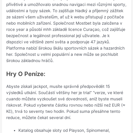
přívětivé a umožňovalo snadnou navigaci mezi různými sporty,
událostmi a typy sázek. To zajišťuje hladký a příjemný zážitek
ze sázení všem uživatelům, ať už k webu přistupují z počítače
nebo mobilních zařízení. Společnost Mostbet byla založena v
roce year a působí mhh základě licence Curaçao, což zajišťuje
bezpečnost a legálnost professional její uživatele. Je k
dispozici ve většině zemí světa a podporuje 47 jazyků.
Platforma nabízí širokou škálu sportovních sázek a hazardních
her. Společnost u velmi populární a new může se pochlubit
širokou základnou hráčů.
Hry O Peníze:
Abyste získali jackpot, musíte správně předpovědět 15
výsledků utkání. Součástí většiny her je trial” “verze, ve které
cuando můžete vyzkoušet své dovednosti, aniž byste museli
riskovat. Pokud vyberete částku rovnou nebo nižší než EUR (≈
Kč), trvá to seventy two hodin. Pokud suma přesáhne tento
reduce, můžete čekat several dní.
Katalog obsahuje sloty od Playson, Spinomenal,