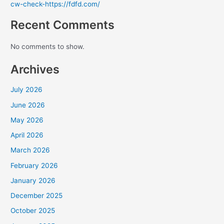
cw-check-https://fdfd.com/
Recent Comments
No comments to show.
Archives
July 2026
June 2026
May 2026
April 2026
March 2026
February 2026
January 2026
December 2025
October 2025