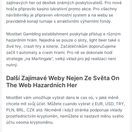
zajímavých her od desítek známých poskytovatelů. Pro nové
hráče připravilo kasino lukrativní promo akce. Pro všechny
návštěvníky je připraven věrnostní system a na webu se
pravidelně konají turnaje s atraktivními výherními fondy.
Mostbet Gambling establishment poskytuje přístup e různým
hazardním hrám. Nejedná se pouze o sloty, light beer také o
živé hry, crash hry a loterie. Začátečníkům doporučujeme
začít t automaty a crash hrami. Pro ně se dokonale hodí
strategie „na Martingale“, velký vklad pro její realizaci není
nutný.
Další Zajímavé Weby Nejen Ze Světa On
The Web Hazardních Her
MostBet vám umožňuje vybrat dans le cas où, v jaké měně
chcete mít svůj účet. Můžete cuando vybrat z EUR, USD, TRY,
PLN, BRL, CZK atd. Nicméně i když stránka podporuje vklady
prostřednictvím kryptoměn, nemůžete si nastavit měnu svého
účtu veoma kryptoměnu.