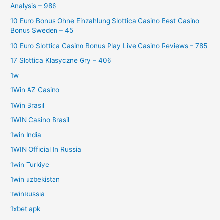
Analysis – 986
10 Euro Bonus Ohne Einzahlung Slottica Casino Best Casino
Bonus Sweden – 45
10 Euro Slottica Casino Bonus Play Live Casino Reviews – 785
17 Slottica Klasyczne Gry – 406
1w
1Win AZ Casino
1Win Brasil
1WIN Casino Brasil
1win India
1WIN Official In Russia
1win Turkiye
1win uzbekistan
1winRussia
1xbet apk