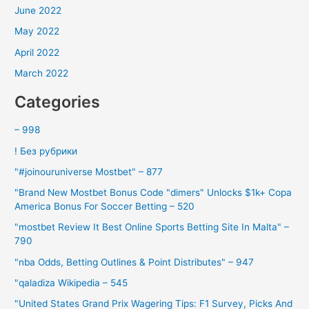
June 2022
May 2022
April 2022
March 2022
Categories
– 998
! Без рубрики
"#joinouruniverse Mostbet" – 877
"Brand New Mostbet Bonus Code "dimers" Unlocks $1k+ Copa
America Bonus For Soccer Betting – 520
"mostbet Review It Best Online Sports Betting Site In Malta" –
790
"nba Odds, Betting Outlines & Point Distributes" – 947
"qaladiza Wikipedia – 545
"United States Grand Prix Wagering Tips: F1 Survey, Picks And