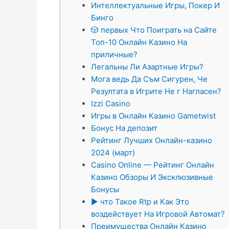
Интеллектуальные Игры, Покер И
Бинго
🎲 первых Что Поиграть на Сайте
Топ-10 Онлайн Казино На
приличные?
Легальны Ли Азартные Игры?
Мога ведь Да Съм Сигурен, Че
Резултата в Игрите Не г Нагласен?
Izzi Casino
Игры в Онлайн Казино Gametwist
Бонус На депозит
Рейтинг Лучших Онлайн-казино
2024 (март)
Casino Online — Pейтинг Онлайн
Казино Обзоры И Эксклюзивные
Бонусы
▶️ что Такое Rtp и Как Это
воздействует На Игровой Автомат?
Преимущества Онлайн Казино