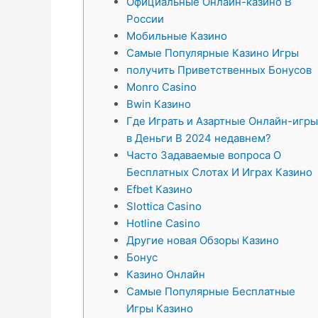
Официальные Онлайн-казино В
России
Мобильные Казино
Самые Популярные Казино Игры
получить Приветственных Бонусов
Monro Casino
Bwin Казино
Где Играть и Азартные Онлайн-игры
в Деньги В 2024 недавнем?
Часто Задаваемые вопроса О
Бесплатных Слотах И Играх Казино
Efbet Казино
Slottica Casino
Hotline Casino
Другие новая Обзоры Казино
Бонус
Казино Онлайн
Самые Популярные Бесплатные
Игры Казино