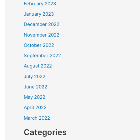
February 2023
January 2023
December 2022
November 2022
October 2022
September 2022
August 2022
July 2022
June 2022
May 2022
April 2022
March 2022
Categories