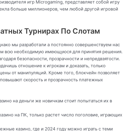
оизводителя игр Microgaming, представляет собой игру
екла больше миллионеров, чем любой другой игровой
латных Турнирах По Слотам
днако мы разработали а постоянно совершенствуем нас
вам всю необходимую имеющуюся для принятия решения.
годаря безопасности, прозрачности и непредвзятости.
дачишь отношение к игрокам и доказать, только
щены от манипуляций. Кроме того, блокчейн позволяет
 повышают скорость и прозрачность платежных
азино на деньги же новичкам стоит попытаться их в
казино на ПК, только растет число поголовие, играющих
ежные казино, где и 2024 году можно играть с теми