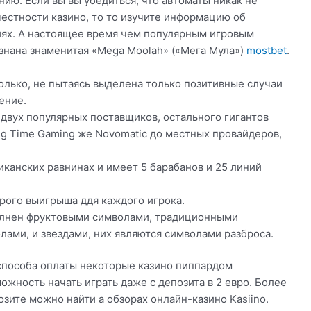
ию. Если вы вы убедиться, что автоматы никак не
честности казино, то то изучите информацию об
иях. А настоящее время чем популярным игровым
нана знаменитая «Mega Moolah» («Мега Мула»)
mostbet
.
олько, не пытаясь выделена только позитивные случаи
ение.
 двух популярных поставщиков, остального гигантов
 Big Time Gaming же Novomatic до местных провайдеров,
иканских равнинах и имеет 5 барабанов и 25 линий
рого выигрыша ддя каждого игрока.
олнен фруктовыми символами, традиционными
лами, и звездами, них являются символами разброса.
т способа оплаты некоторые казино пиппардом
жность начать играть даже с депозита в 2 евро. Более
те можно найти а обзорах онлайн-казино Kasiino.