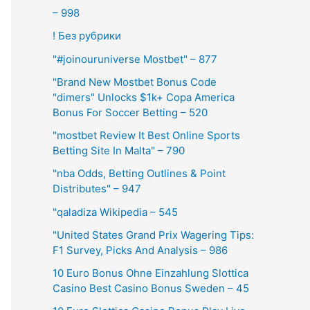
– 998
! Без рубрики
"#joinouruniverse Mostbet" – 877
"Brand New Mostbet Bonus Code
"dimers" Unlocks $1k+ Copa America
Bonus For Soccer Betting – 520
"mostbet Review It Best Online Sports
Betting Site In Malta" – 790
"nba Odds, Betting Outlines & Point
Distributes" – 947
"qaladiza Wikipedia – 545
"United States Grand Prix Wagering Tips:
F1 Survey, Picks And Analysis – 986
10 Euro Bonus Ohne Einzahlung Slottica
Casino Best Casino Bonus Sweden – 45