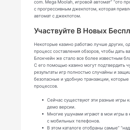
com. Mega Moolah, игровой автомат” “ото пр
с прогрессивным джекпотом, которая привл
автомат с джекпотом.
Участвуйте В Новых Бесп
Некоторые казино работаю лучше других, о
процесс составления обзоров, чтобы дать 
Блокчейн же стало все более известным бла
С его помощью казино могут подтвердить чу
результаты игр полностью случайны и защи
безопасные и удобную транзакции, которые
процессов.
Сейчас существуют эти разные игры к
демо версии.
Многие ушунами играют в мои игры в 
с мобильных телефонов.
В этом каталоге отобраны самые” “над