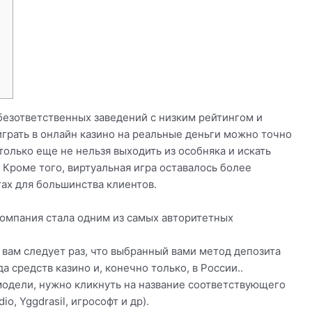
безответственных заведений с низким рейтингом и
грать в онлайн казино на реальные деньги можно точно
 только еще не нельзя выходить из особняка и искать
 Кроме того, виртуальная игра оставалось более
ах для большинства клиентов.
омпания стала одним из самых авторитетных
 вам следует раз, что выбранный вами метод депозита
а средств казино и, конечно только, в России..
модели, нужно кликнуть на название соответствующего
io, Yggdrasil, игрософт и др).