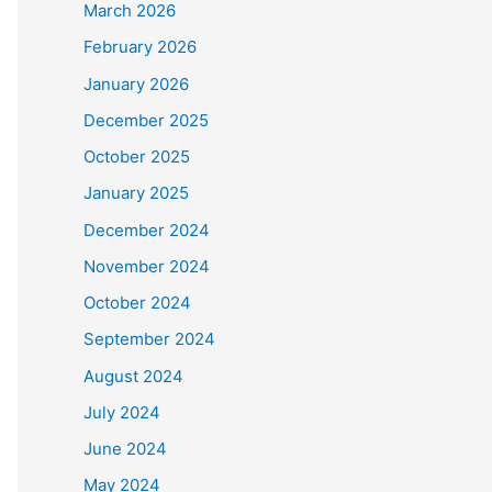
March 2026
February 2026
January 2026
December 2025
October 2025
January 2025
December 2024
November 2024
October 2024
September 2024
August 2024
July 2024
June 2024
May 2024