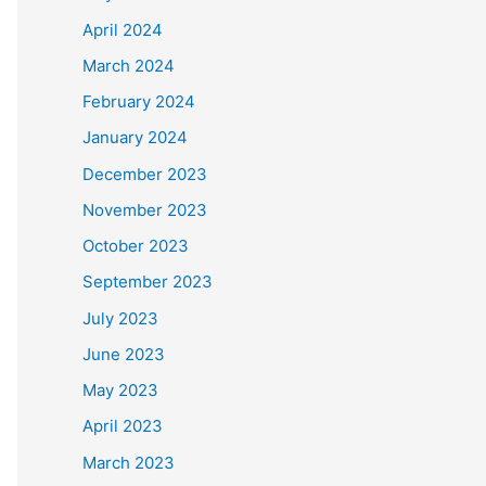
April 2024
March 2024
February 2024
January 2024
December 2023
November 2023
October 2023
September 2023
July 2023
June 2023
May 2023
April 2023
March 2023