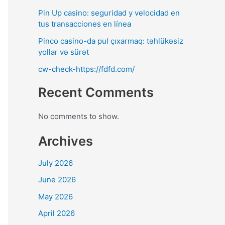
Pin Up casino: seguridad y velocidad en
tus transacciones en línea
Pinco casino-da pul çıxarmaq: təhlükəsiz
yollar və sürət
cw-check-https://fdfd.com/
Recent Comments
No comments to show.
Archives
July 2026
June 2026
May 2026
April 2026