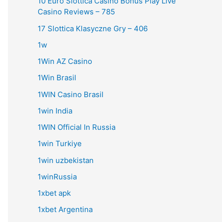
10 Euro Slottica Casino Bonus Play Live
Casino Reviews – 785
17 Slottica Klasyczne Gry – 406
1w
1Win AZ Casino
1Win Brasil
1WIN Casino Brasil
1win India
1WIN Official In Russia
1win Turkiye
1win uzbekistan
1winRussia
1xbet apk
1xbet Argentina