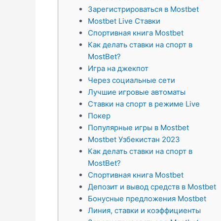
Зарегистрироваться в Mostbet
Mostbet Live Ставки
Спортивная книга Mostbet
Как делать ставки на спорт в
MostBet?
Игра на джекпот
Через социальные сети
Лучшие игровые автоматы
Ставки на спорт в режиме Live
Покер
Популярные игры в Mostbet
Mostbet Узбекистан 2023
Как делать ставки на спорт в
MostBet?
Спортивная книга Mostbet
Депозит и вывод средств в Mostbet
Бонусные предложения Mostbet
Линия, ставки и коэффициенты