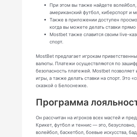
При этом вы также найдете волейбол,
американский футбол, киберспорт и м
Также в приложении доступен просмо
когда вы можете делать ставки прямо 
Mostbet также славится своим live-ка
спорт.
MostBet предлагает игрокам приветственный
валюты. Платежи осуществляются по зашифр
безопасность платежей. Mostbet позволяет 
игры, а также делать ставки на спорт. Это 
сказкой о Белоснежке.
Программа лояльнос
Он рассчитан на игроков всех мастей и пре
Крикет, футбол и теннис — это, безусловно,
волейбол, баскетбол, боевые искусства, ба