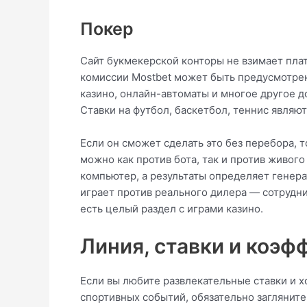
Покер
Сайт букмекерской конторы не взимает плат
комиссии Mostbet может быть предусмотре
казино, онлайн-автоматы и многое другое до
Ставки на футбол, баскетбол, теннис являю
Если он сможет сделать это без перебора, т
можно как против бота, так и против живог
компьютер, а результаты определяет генера
играет против реального дилера — сотрудник
есть целый раздел с играми казино.
Линия, ставки и коэ
Если вы любите развлекательные ставки и х
спортивных событий, обязательно загляните 