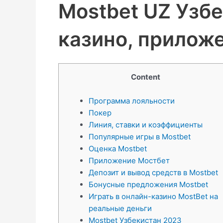
Mostbet UZ Узб
казино, прилож
Content
Программа лояльности
Покер
Линия, ставки и коэффициенты
Популярные игры в Mostbet
Оценка Mostbet
Приложение Мостбет
Депозит и вывод средств в Mostbet
Бонусные предложения Mostbet
Играть в онлайн-казино MostBet на
реальные деньги
Mostbet Узбекистан 2023