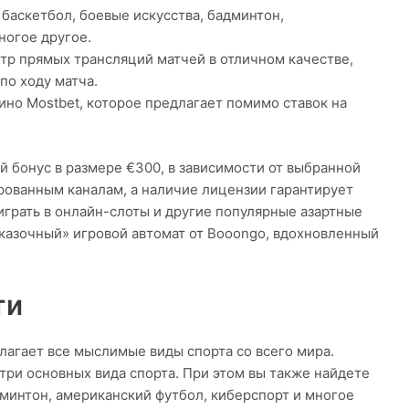
 баскетбол, боевые искусства, бадминтон,
ногое другое.
тр прямых трансляций матчей в отличном качестве,
по ходу матча.
зино Mostbet, которое предлагает помимо ставок на
 бонус в размере €300, в зависимости от выбранной
ованным каналам, а наличие лицензии гарантирует
играть в онлайн-слоты и другие популярные азартные
«сказочный» игровой автомат от Booongo, вдохновленный
ти
длагает все мыслимые виды спорта со всего мира.
 три основных вида спорта. При этом вы также найдете
дминтон, американский футбол, киберспорт и многое