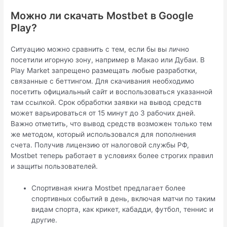
Можно ли скачать Mostbet в Google
Play?
Ситуацию можно сравнить с тем, если бы вы лично
посетили игорную зону, например в Макао или Дубаи. В
Play Market запрещено размещать любые разработки,
связанные с беттингом. Для скачивания необходимо
посетить официальный сайт и воспользоваться указанной
там ссылкой. Срок обработки заявки на вывод средств
может варьироваться от 15 минут до 3 рабочих дней.
Важно отметить, что вывод средств возможен только тем
же методом, который использовался для пополнения
счета. Получив лицензию от налоговой службы РФ,
Mostbet теперь работает в условиях более строгих правил
и защиты пользователей.
Спортивная книга Mostbet предлагает более
спортивных событий в день, включая матчи по таким
видам спорта, как крикет, кабадди, футбол, теннис и
другие.