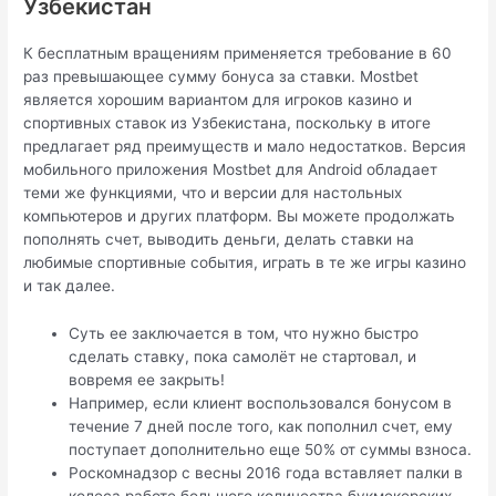
Узбекистан
К бесплатным вращениям применяется требование в 60
раз превышающее сумму бонуса за ставки. Mostbet
является хорошим вариантом для игроков казино и
спортивных ставок из Узбекистана, поскольку в итоге
предлагает ряд преимуществ и мало недостатков. Версия
мобильного приложения Mostbet для Android обладает
теми же функциями, что и версии для настольных
компьютеров и других платформ. Вы можете продолжать
пополнять счет, выводить деньги, делать ставки на
любимые спортивные события, играть в те же игры казино
и так далее.
Суть ее заключается в том, что нужно быстро
сделать ставку, пока самолёт не стартовал, и
вовремя ее закрыть!
Например, если клиент воспользовался бонусом в
течение 7 дней после того, как пополнил счет, ему
поступает дополнительно еще 50% от суммы взноса.
Роскомнадзор с весны 2016 года вставляет палки в
колеса работе большого количества букмекерских