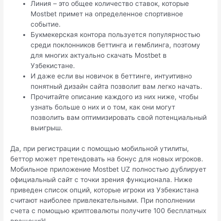
Линия – это общее количество ставок, которые
Mostbet примет на определенное спортивное
событие.
Букмекерская контора пользуется популярностью
среди поклонников беттинга и гемблинга, поэтому
для многих актуально скачать Mostbet в
Узбекистане.
И даже если вы новичок в беттинге, интуитивно
понятный дизайн сайта позволит вам легко начать.
Прочитайте описание каждого из них ниже, чтобы
узнать больше о них и о том, как они могут
позволить вам оптимизировать свой потенциальный
выигрыш.
Да, при регистрации с помощью мобильной утилиты,
беттор может претендовать на бонус для новых игроков.
Мобильное приложение Mostbet UZ полностью дублирует
официальный сайт с точки зрения функционала. Ниже
приведен список опций, которые игроки из Узбекистана
считают наиболее привлекательными. При пополнении
счета с помощью криптовалюты получите 100 бесплатных
вращений!