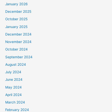
January 2026
December 2025
October 2025
January 2025
December 2024
November 2024
October 2024
September 2024
August 2024
July 2024
June 2024
May 2024
April 2024
March 2024
February 2024