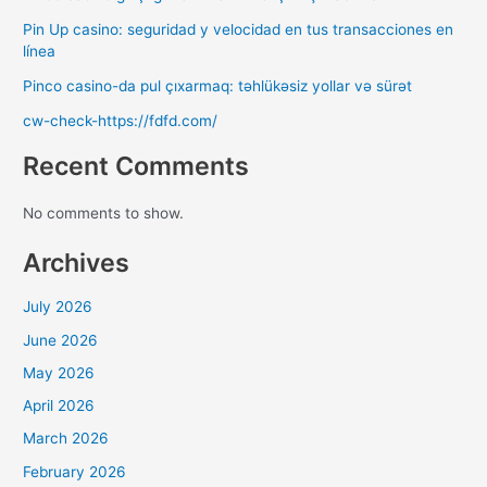
Pin Up casino: seguridad y velocidad en tus transacciones en
línea
Pinco casino-da pul çıxarmaq: təhlükəsiz yollar və sürət
cw-check-https://fdfd.com/
Recent Comments
No comments to show.
Archives
July 2026
June 2026
May 2026
April 2026
March 2026
February 2026