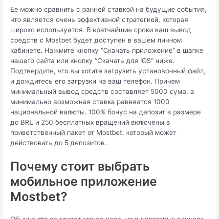
Ее можно сравнить с ранней ставкой на будущие события,
что является очень эффективной стратегией, которая
широко используется. В кратчайшие сроки ваш вывод
средств с Mostbet будет доступен в вашем личном
кабинете. Нажмите кнопку “Скачать приложение” в шапке
нашего сайта или кнопку “Скачать для iOS” ниже.
Подтвердите, что вы хотите загрузить установочный файл,
и дождитесь его загрузки на ваш телефон. Причем
минимальный вывод средств составляет 5000 сума, а
минимально возможная ставка равняется 1000
национальной валюты. 100% бонус на депозит в размере
до BRL и 250 бесплатных вращений включены в
приветственный пакет от Mostbet, который может
действовать до 5 депозитов.
Почему стоит выбрать
мобильное приложение
Mostbet?
Обычно это занимает менее часа, но в некоторых случаях