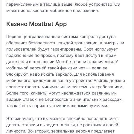
перечисленным в таблице выше, любое устройство iOS
может использовать мобильное приложение.
Казино Mostbet App
Первая централизованная система контроля доступа
обеспечит безопасность каждой транзакции, а выигрыши
пользователей будут гарантированы. Софт использует
подключение по прокси, поэтому дает доступ к играм
даже если в отношении Мостбет ввели ограничения. У
мобильной версией такой функции нет — если ее
блокируют, надо искать зеркало. Для использования
мобильного приложения ваше устройство Android должно
соответствовать минимальным системным требованиям.
Более того, клиенты могут наслаждаться различными
видами ставок, не беспокоясь о значительных расходах,
так как есть варианты с минимальными суммами.
Это означает, что вы можете спокойно пополнять счет,
делать ставки и выводить деньги, не раскрывая своей
личности. Во-вторых, зеркальная версия предлагает