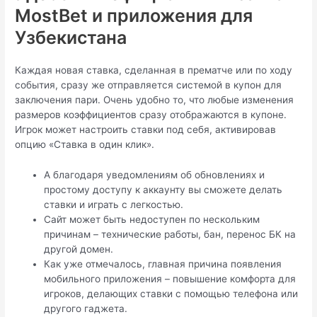
MostBet и приложения для
Узбекистана
Каждая новая ставка, сделанная в прематче или по ходу
события, сразу же отправляется системой в купон для
заключения пари. Очень удобно то, что любые изменения
размеров коэффициентов сразу отображаются в купоне.
Игрок может настроить ставки под себя, активировав
опцию «Ставка в один клик».
А благодаря уведомлениям об обновлениях и
простому доступу к аккаунту вы сможете делать
ставки и играть с легкостью.
Сайт может быть недоступен по нескольким
причинам – технические работы, бан, перенос БК на
другой домен.
Как уже отмечалось, главная причина появления
мобильного приложения – повышение комфорта для
игроков, делающих ставки с помощью телефона или
другого гаджета.