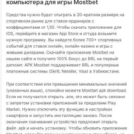
компьютера для игры Mostbet
Средства нужно будет отыграть в 20-кратном размере на
спортивном рынке для ставок-ординаров с
коэффициентами от 1,50. Чтобы скачать приложение для
IOS, перейдите в магазин App Store и оттуда возьмите
нужную программу. Вы найдете более 700+ спортивных
событий для ставок онлайн, онлайн-казино и игры с
живыми дилерами. Скачайте приложение Mostbet на
нашем сайте и получите 100% бонус до BRL на первый
депозит. APK Mostbet поддерживает BRL и популярные
платежные системы (Skrill, Neteller, Visa) в Узбекистане.
При соответствии или превышении минимальных значений
(указанных выше), спокойно можете Mostbet apk download.
Если не получается открыть .апк, это может быть связано
с запретом установки приложений за пределами Play
Market. Нужно отключить эту функцию в настройках
смартфона и запустить инсталляцию заново. После
окончания скачивания устройство предложит открыть
файл .apk и начать установку. Чтобы обновить приложение