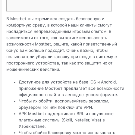
В Mostbet мы стремимся создать безопасную и
комфортную среду, в которой наши клиенты смогут
насладиться непревзойденным игровым опытом. В
зависимости от того, как вы хотите использовать
возможности Mostbet, решите, какой приветственный
бонус вам больше подходит. Очень важно, чтобы
пользователи убирали галочку при входе в систему с
постороннего устройства, так как это защитит их от
мошеннических действий.
Доступное для устройств на базе iOS и Android,
приложение Мостбет предлагает все возможности
официального сайта в легкодоступном формате.
Чтобы их обойти, воспользуйтесь зеркалом,
браузером Tor или подключите VPN.
APK Mostbet поддерживает BRL и популярные
платежные системы (Skrill, Neteller, Visa) в
Узбекистане.
Чтобы обойти блокировку можно использовать