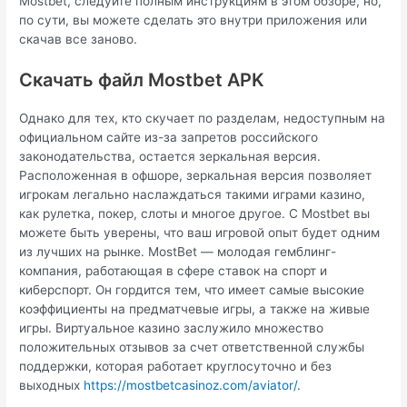
Mostbet, следуйте полным инструкциям в этом обзоре, но,
по сути, вы можете сделать это внутри приложения или
скачав все заново.
Скачать файл Mostbet APK
Однако для тех, кто скучает по разделам, недоступным на
официальном сайте из-за запретов российского
законодательства, остается зеркальная версия.
Расположенная в офшоре, зеркальная версия позволяет
игрокам легально наслаждаться такими играми казино,
как рулетка, покер, слоты и многое другое. С Mostbet вы
можете быть уверены, что ваш игровой опыт будет одним
из лучших на рынке. MostBet — молодая гемблинг-
компания, работающая в сфере ставок на спорт и
киберспорт. Он гордится тем, что имеет самые высокие
коэффициенты на предматчевые игры, а также на живые
игры. Виртуальное казино заслужило множество
положительных отзывов за счет ответственной службы
поддержки, которая работает круглосуточно и без
выходных
https://mostbetcasinoz.com/aviator/
.