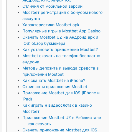
Отличия от мобильной версии
Мостбет регистрация с бонусом нового
аккаунта
Характеристики Mostbet apk
Популярные игры в Mostbet App Casino
Скачать Mostbet UZ на Андроид apk и
IOS: обзор букмекера
Как установить приложение Mostbet?
Mostbet скачать на телефон бесплатно
андроид
Методы депозита и вывода средств в
приложении Mostbet
Как скачать Mostbet на iPhone?
Скриншоты приложения Mostbet
Приложение Mostbet для iOS (iPhone и
iPad)
Как играть н видеослотах в казино
Мостбет
Приложение Mostbet UZ в Узбекистане
— как скачать
Скачать приложение Mostbet для iOS