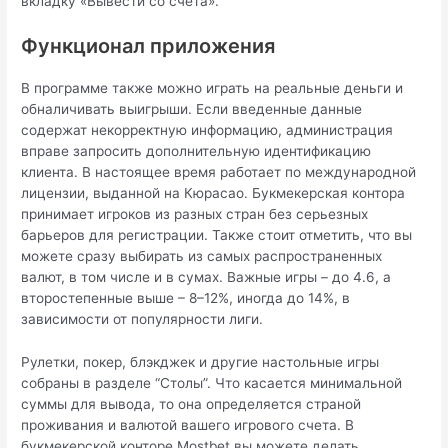
вкладку «Вывести со счета».
Функционал приложения
В программе также можно играть на реальные деньги и
обналичивать выигрыши. Если введенные данные
содержат некорректную информацию, администрация
вправе запросить дополнительную идентификацию
клиента. В настоящее время работает по международной
лицензии, выданной на Кюрасао. Букмекерская контора
принимает игроков из разных стран без серьезных
барьеров для регистрации. Также стоит отметить, что вы
можете сразу выбирать из самых распространенных
валют, в том числе и в сумах. Важные игры – до 4.6, а
второстепенные выше – 8–12%, иногда до 14%, в
зависимости от популярности лиги.
Рулетки, покер, блэкджек и другие настольные игры
собраны в разделе “Столы”. Что касается минимальной
суммы для вывода, то она определяется страной
проживания и валютой вашего игрового счета. В
букмекерской конторе Mostbet вы можете делать