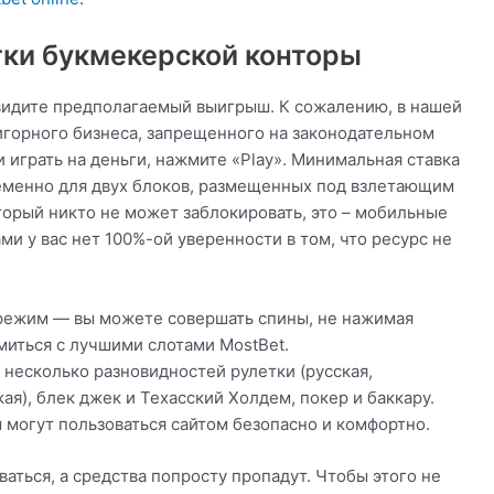
ки букмекерской конторы
увидите предполагаемый выигрыш. К сожалению, в нашей
игорного бизнеса, запрещенного на законодательном
и играть на деньги, нажмите «Play». Минимальная ставка
временно для двух блоков, размещенных под взлетающим
торый никто не может заблокировать, это – мобильные
и у вас нет 100%-ой уверенности в том, что ресурс не
режим — вы можете совершать спины, не нажимая
миться с лучшими слотами MostBet.
 несколько разновидностей рулетки (русская,
ая), блек джек и Техасский Холдем, покер и баккару.
ы могут пользоваться сайтом безопасно и комфортно.
аться, а средства попросту пропадут. Чтобы этого не