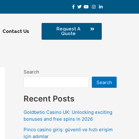
Request A
Contact Us
Quote
Search
Search
Recent Posts
Goldbetio Casino UK: Unlocking exciting
bonuses and free spins in 2026
Pinco casino giriş: güvenli ve hızlı erişim
için adımlar