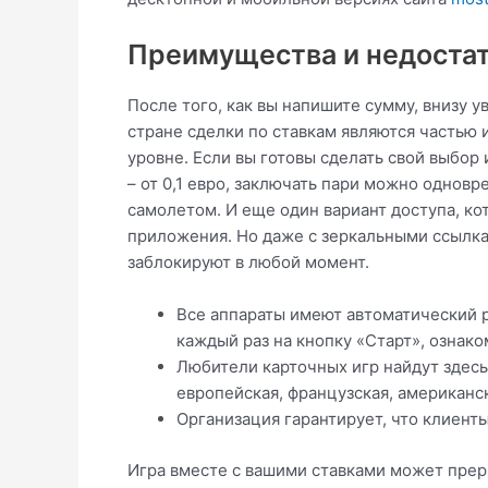
Преимущества и недостат
После того, как вы напишите сумму, внизу 
стране сделки по ставкам являются частью 
уровне. Если вы готовы сделать свой выбор 
– от 0,1 евро, заключать пари можно одно
самолетом. И еще один вариант доступа, ко
приложения. Но даже с зеркальными ссылкам
заблокируют в любой момент.
Все аппараты имеют автоматический 
каждый раз на кнопку «Старт», ознако
Любители карточных игр найдут здесь
европейская, французская, американск
Организация гарантирует, что клиент
Игра вместе с вашими ставками может прерв