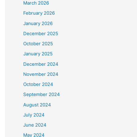
March 2026
February 2026
January 2026
December 2025
October 2025
January 2025
December 2024
November 2024
October 2024
September 2024
August 2024
July 2024
June 2024
May 2024