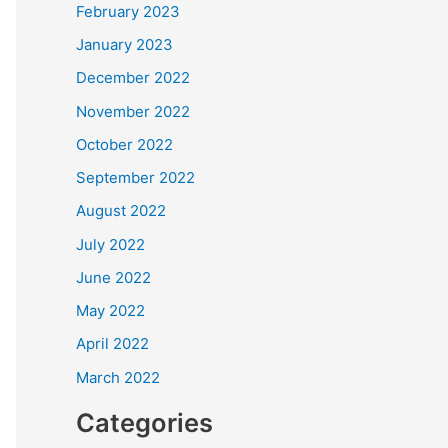
February 2023
January 2023
December 2022
November 2022
October 2022
September 2022
August 2022
July 2022
June 2022
May 2022
April 2022
March 2022
Categories