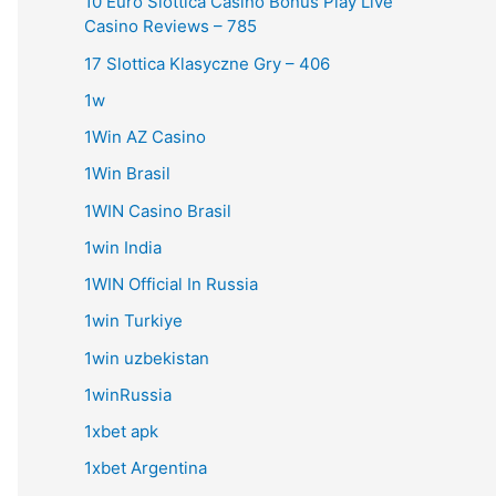
10 Euro Slottica Casino Bonus Play Live
Casino Reviews – 785
17 Slottica Klasyczne Gry – 406
1w
1Win AZ Casino
1Win Brasil
1WIN Casino Brasil
1win India
1WIN Official In Russia
1win Turkiye
1win uzbekistan
1winRussia
1xbet apk
1xbet Argentina