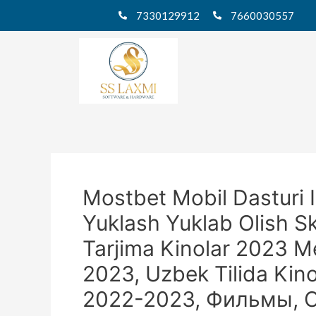
Skip
Post
7330129912
7660030557
to
navigation
content
Mostbet Mobil Dasturi I
Yuklash Yuklab Olish
Tarjima Kinolar 2023 M
2023, Uzbek Tilida Kin
2022-2023, Фильмы, С