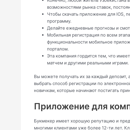
Конечно, любой житель Узбекистана 
возможностями рынка ставок, постоя
Чтобы скачать приложение для IOS, п
программу.
Делайте ежедневные прогнозы и смот
Мобильная регистрация по всем этапам
функциональности мобильное прилож
порталом.
Эта компания гордится тем, что имее
матчем и другими реальными играми.
Вы можете получать их за каждый депозит,
выбрать способ регистрации по электронной
новичкам, которые начинают постигать при
Приложение для ком
Букмекер имеет хорошую репутацию и предла
многими клиентами уже более 12-ти лет. К