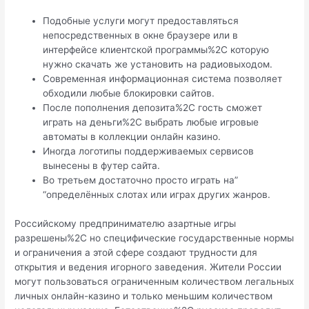
Подобные услуги могут предоставляться
непосредственных в окне браузере или в
интерфейсе клиентской программы%2C которую
нужно скачать же установить на радиовыходом.
Современная информационная система позволяет
обходили любые блокировки сайтов.
После пополнения депозита%2C гость сможет
играть на деньги%2C выбрать любые игровые
автоматы в коллекции онлайн казино.
Иногда логотипы поддерживаемых сервисов
вынесены в футер сайта.
Во третьем достаточно просто играть на”
“определённых слотах или играх других жанров.
Российскому предпринимателю азартные игры
разрешены%2C но специфические государственные нормы
и ограничения а этой сфере создают трудности для
открытия и ведения игорного заведения. Жители России
могут пользоваться ограниченным количеством легальных
личных онлайн-казино и только меньшим количеством