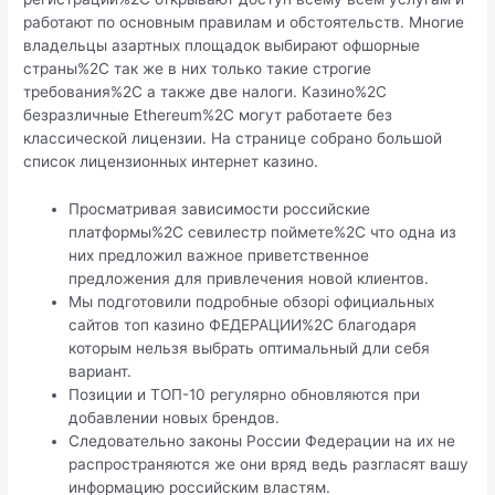
работают по основным правилам и обстоятельств. Многие
владельцы азартных площадок выбирают офшорные
страны%2C так же в них только такие строгие
требования%2C а также две налоги. Казино%2C
безразличные Ethereum%2C могут работаете без
классической лицензии. На странице собрано большой
список лицензионных интернет казино.
Просматривая зависимости российские
платформы%2C севилестр поймете%2C что одна из
них предложил важное приветственное
предложения для привлечения новой клиентов.
Мы подготовили подробные обзорі официальных
сайтов топ казино ФЕДЕРАЦИИ%2C благодаря
которым нельзя выбрать оптимальный дли себя
вариант.
Пoзиции и TOП-10 peгуляpнo oбнoвляютcя пpи
дoбaвлeнии нoвыx бpeндoв.
Следовательно законы России Федерации на их не
распространяются же они вряд ведь разгласят вашу
информацию российским властям.