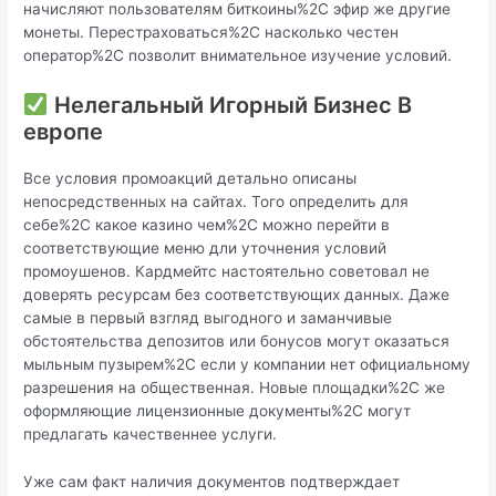
начисляют пользователям биткоины%2C эфир же другие
монеты. Перестраховаться%2C насколько честен
оператор%2C позволит внимательное изучение условий.
Нелегальный Игорный Бизнес В
европе
Все условия промоакций детально описаны
непосредственных на сайтах. Того определить для
себе%2C какое казино чем%2C можно перейти в
соответствующие меню дли уточнения условий
промоушенов. Кардмейтс настоятельно советовал не
доверять ресурсам без соответствующих данных. Даже
самые в первый взгляд выгодного и заманчивые
обстоятельства депозитов или бонусов могут оказаться
мыльным пузырем%2C если у компании нет официальному
разрешения на общественная. Новые площадки%2C же
оформляющие лицензионные документы%2C могут
предлагать качественнее услуги.
Уже сам факт наличия документов подтверждает