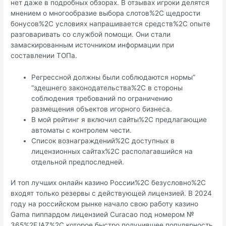
нет даже в подробных обзорах. В отзывах игроки делятся
мнением о многообразие выбора слотов%2C щедрости
бонусов%2C условиях напрашивается средств%2C опыте
разговаривать со службой помощи. Они стали
замаскированным источником информации при
составлении ТОПа.
Регрессной должны были соблюдаются нормы”
“здешнего законодательства%2C в стороны
соблюдения требований по ограничению
размещения объектов игорного бизнеса.
В мой рейтинг я включил сайты%2C предлагающие
автоматы с контролем чести.
Список вознаграждений%2C доступных в
лицензионных сайтах%2C располагавшийся на
отдельной предпоследней.
И топ лучших онлайн казино России%2C безусловно%2C
входят только резервы с действующей лицензией. В 2024
году на российском рынке начало свою работу казино
Gama пиппардом лицензией Curacao под номером №
365%2FJAZ%2C которое быстро получившее популярность