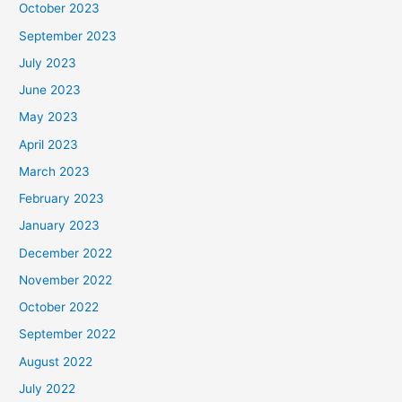
October 2023
September 2023
July 2023
June 2023
May 2023
April 2023
March 2023
February 2023
January 2023
December 2022
November 2022
October 2022
September 2022
August 2022
July 2022