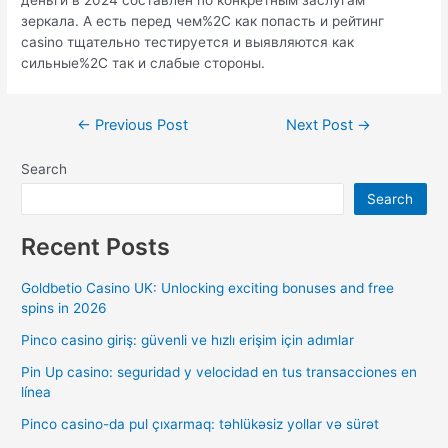
зеркала. А есть перед чем%2C как попасть и рейтинг
casino тщательно тестируется и выявляются как
сильные%2C так и слабые стороны.
←
Previous Post
Next Post
→
Search
Search
Recent Posts
Goldbetio Casino UK: Unlocking exciting bonuses and free
spins in 2026
Pinco casino giriş: güvenli ve hızlı erişim için adımlar
Pin Up casino: seguridad y velocidad en tus transacciones en
línea
Pinco casino-da pul çıxarmaq: təhlükəsiz yollar və sürət