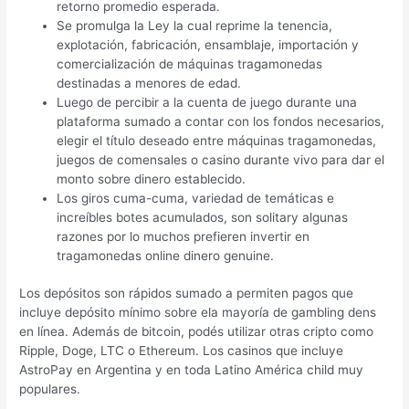
retorno promedio esperada.
Se promulga la Ley la cual reprime la tenencia,
explotación, fabricación, ensamblaje, importación y
comercialización de máquinas tragamonedas
destinadas a menores de edad.
Luego de percibir a la cuenta de juego durante una
plataforma sumado a contar con los fondos necesarios,
elegir el título deseado entre máquinas tragamonedas,
juegos de comensales o casino durante vivo para dar el
monto sobre dinero establecido.
Los giros cuma-cuma, variedad de temáticas e
increíbles botes acumulados, son solitary algunas
razones por lo muchos prefieren invertir en
tragamonedas online dinero genuine.
Los depósitos son rápidos sumado a permiten pagos que
incluye depósito mínimo sobre ela mayoría de gambling dens
en línea. Además de bitcoin, podés utilizar otras cripto como
Ripple, Doge, LTC o Ethereum. Los casinos que incluye
AstroPay en Argentina y en toda Latino América child muy
populares.