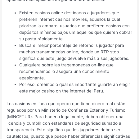
Existen casinos online destinados a jugadores que
prefieren internet casinos móviles, aquellos la cual
priorizan la amparo, usuarios que prefieren casinos con
depósitos mínimos bajos um aquellos que quieren cobrar
su pasta rápidamente.
Busca el mejor porcentaje de retorno ‘s jugador para
muchas tragamonedas online, donde un RTP stop
significa que este juego devuelve más a sus jugadores.
Cualquiera sobre las tragamonedas on-line que
recomendamos lo asegura una conocimiento
apasionante.
Por eso, creemos o qual es importante guiarte an elegir
este mejor casino on the internet del Perú.
Los casinos en línea que operan que tiene dinero real están
regulados por un Ministerio de Confianza Exterior y Turismo
(MINCETUR). Para hacerlo legalmente, deben obtener una
licencia y cumplir con estándares de seguridad sumado a
transparencia. Esto significa que los jugadores deben ser
cautelosos, puesto que puede haber diferencias significativas