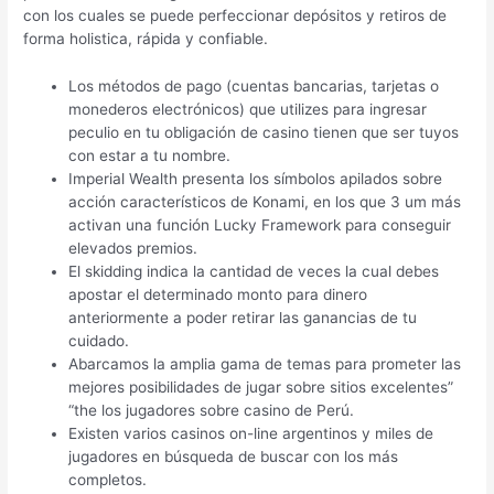
con los cuales se puede perfeccionar depósitos y retiros de
forma holistica, rápida y confiable.
Los métodos de pago (cuentas bancarias, tarjetas o
monederos electrónicos) que utilizes para ingresar
peculio en tu obligación de casino tienen que ser tuyos
con estar a tu nombre.
Imperial Wealth presenta los símbolos apilados sobre
acción característicos de Konami, en los que 3 um más
activan una función Lucky Framework para conseguir
elevados premios.
El skidding indica la cantidad de veces la cual debes
apostar el determinado monto para dinero
anteriormente a poder retirar las ganancias de tu
cuidado.
Abarcamos la amplia gama de temas para prometer las
mejores posibilidades de jugar sobre sitios excelentes”
“the los jugadores sobre casino de Perú.
Existen varios casinos on-line argentinos y miles de
jugadores en búsqueda de buscar con los más
completos.