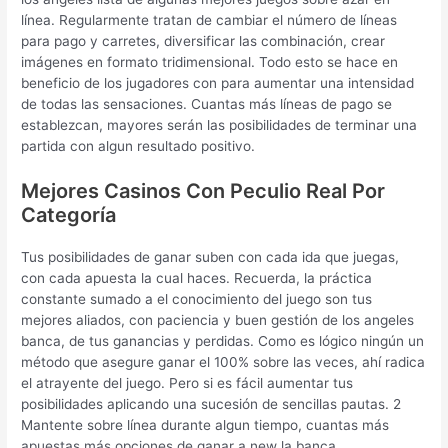
línea. Regularmente tratan de cambiar el número de líneas
para pago y carretes, diversificar las combinación, crear
imágenes en formato tridimensional. Todo esto se hace en
beneficio de los jugadores con para aumentar una intensidad
de todas las sensaciones. Cuantas más líneas de pago se
establezcan, mayores serán las posibilidades de terminar una
partida con algun resultado positivo.
Mejores Casinos Con Peculio Real Por
Categoría
Tus posibilidades de ganar suben con cada ida que juegas,
con cada apuesta la cual haces. Recuerda, la práctica
constante sumado a el conocimiento del juego son tus
mejores aliados, con paciencia y buen gestión de los angeles
banca, d​e tus ganancias y perdidas. Como es lógico ningún un
método que asegure ganar el 100% sobre las veces, ahí radica
el atrayente del juego. Pero si es fácil aumentar tus
posibilidades aplicando una sucesión de sencillas pautas. 2
Mantente sobre línea durante algun tiempo, cuantas más
apuestas más opciones de ganar a new la banca.