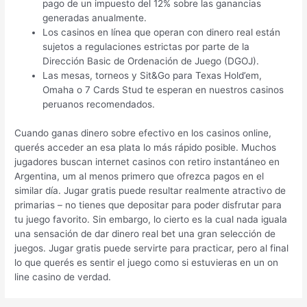
pago de un impuesto del 12% sobre las ganancias
generadas anualmente.
Los casinos en línea que operan con dinero real están
sujetos a regulaciones estrictas por parte de la
Dirección Basic de Ordenación de Juego (DGOJ).
Las mesas, torneos y Sit&Go para Texas Hold’em,
Omaha o 7 Cards Stud te esperan en nuestros casinos
peruanos recomendados.
Cuando ganas dinero sobre efectivo en los casinos online,
querés acceder an esa plata lo más rápido posible. Muchos
jugadores buscan internet casinos con retiro instantáneo en
Argentina, um al menos primero que ofrezca pagos en el
similar día. Jugar gratis puede resultar realmente atractivo de
primarias – no tienes que depositar para poder disfrutar para
tu juego favorito. Sin embargo, lo cierto es la cual nada iguala
una sensación de dar dinero real bet una gran selección de
juegos. Jugar gratis puede servirte para practicar, pero al final
lo que querés es sentir el juego como si estuvieras en un on
line casino de verdad.