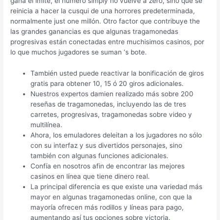
gana el imité, el número simply no vuelve a zero, sino que se
reinicia a hacer la cusqui de una horrores predeterminada,
normalmente just one millón. Otro factor que contribuye the
las grandes ganancias es que algunas tragamonedas
progresivas están conectadas entre muchisimos casinos, por
lo que muchos jugadores se suman ‘s bote.
También usted puede reactivar la bonificación de giros
gratis para obtener 10, 15 ó 20 giros adicionales.
Nuestros expertos damien realizado más sobre 200
reseñas de tragamonedas, incluyendo las de tres
carretes, progresivas, tragamonedas sobre video y
multilínea.
Ahora, los emuladores deleitan a los jugadores no sólo
con su interfaz y sus divertidos personajes, sino
también con algunas funciones adicionales.
Confía en nosotros afin de encontrar las mejores
casinos en línea que tiene dinero real.
La principal diferencia es que existe una variedad más
mayor en algunas tragamonedas online, con que la
mayoría ofrecen más rodillos y líneas para pago,
aumentando así tus opciones sobre victoria.