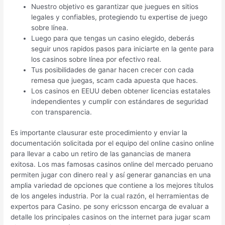
Nuestro objetivo es garantizar que juegues en sitios
legales y confiables, protegiendo tu expertise de juego
sobre línea.
Luego para que tengas un casino elegido, deberás
seguir unos rapidos pasos para iniciarte en la gente para
los casinos sobre línea por efectivo real.
Tus posibilidades de ganar hacen crecer con cada
remesa que juegas, scam cada apuesta que haces.
Los casinos en EEUU deben obtener licencias estatales
independientes y cumplir con estándares de seguridad
con transparencia.
Es importante clausurar este procedimiento y enviar la
documentación solicitada por el equipo del online casino online
para llevar a cabo un retiro de las ganancias de manera
exitosa. Los mas famosas casinos online del mercado peruano
permiten jugar con dinero real y así generar ganancias en una
amplia variedad de opciones que contiene a los mejores títulos
de los angeles industria. Por la cual razón, el herramientas de
expertos para Casino. pe sony ericsson encarga de evaluar a
detalle los principales casinos on the internet para jugar scam