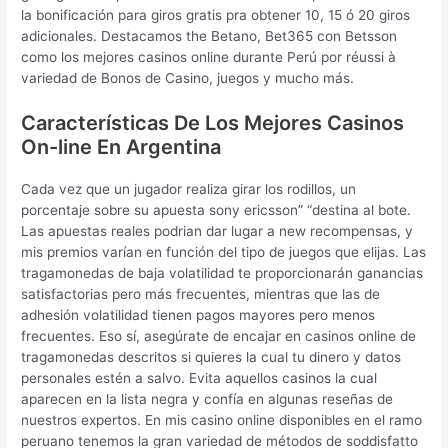
la bonificación para giros gratis pra obtener 10, 15 ó 20 giros
adicionales. Destacamos the Betano, Bet365 con Betsson
como los mejores casinos online durante Perú por réussi à
variedad de Bonos de Casino, juegos y mucho más.
Características De Los Mejores Casinos
On-line En Argentina
Cada vez que un jugador realiza girar los rodillos, un
porcentaje sobre su apuesta sony ericsson” “destina al bote.
Las apuestas reales podrian dar lugar a new recompensas, y
mis premios varían en función del tipo de juegos que elijas. Las
tragamonedas de baja volatilidad te proporcionarán ganancias
satisfactorias pero más frecuentes, mientras que las de
adhesión volatilidad tienen pagos mayores pero menos
frecuentes. Eso sí, asegúrate de encajar en casinos online de
tragamonedas descritos si quieres la cual tu dinero y datos
personales estén a salvo. Evita aquellos casinos la cual
aparecen en la lista negra y confía en algunas reseñas de
nuestros expertos. En mis casino online disponibles en el ramo
peruano tenemos la gran variedad de métodos de soddisfatto