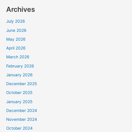
Archives
July 2026
June 2026
May 2026
April 2026
March 2026
February 2026
January 2026
December 2025
October 2025
January 2025
December 2024
November 2024
October 2024