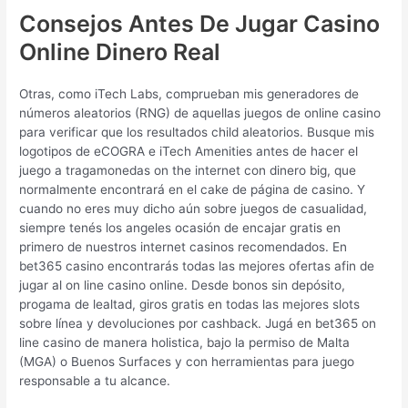
Consejos Antes De Jugar Casino
Online Dinero Real
Otras, como iTech Labs, comprueban mis generadores de
números aleatorios (RNG) de aquellas juegos de online casino
para verificar que los resultados child aleatorios. Busque mis
logotipos de eCOGRA e iTech Amenities antes de hacer el
juego a tragamonedas on the internet con dinero big, que
normalmente encontrará en el cake de página de casino. Y
cuando no eres muy dicho aún sobre juegos de casualidad,
siempre tenés los angeles ocasión de encajar gratis en
primero de nuestros internet casinos recomendados. En
bet365 casino encontrarás todas las mejores ofertas afin de
jugar al on line casino online. Desde bonos sin depósito,
progama de lealtad, giros gratis en todas las mejores slots
sobre línea y devoluciones por cashback. Jugá en bet365 on
line casino de manera holistica, bajo la permiso de Malta
(MGA) o Buenos Surfaces y con herramientas para juego
responsable a tu alcance.