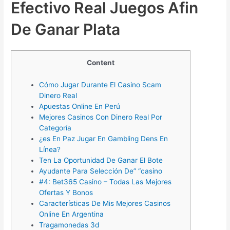
Efectivo Real Juegos Afin
De Ganar Plata
Content
Cómo Jugar Durante El Casino Scam
Dinero Real
Apuestas Online En Perú
Mejores Casinos Con Dinero Real Por
Categoría
¿es En Paz Jugar En Gambling Dens En
Línea?
Ten La Oportunidad De Ganar El Bote
Ayudante Para Selección De” “casino
#4: Bet365 Casino – Todas Las Mejores
Ofertas Y Bonos
Características De Mis Mejores Casinos
Online En Argentina
Tragamonedas 3d