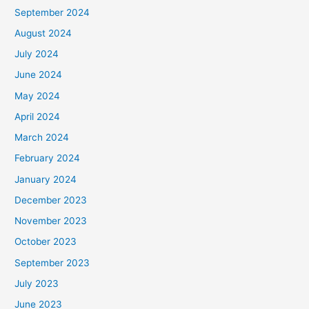
September 2024
August 2024
July 2024
June 2024
May 2024
April 2024
March 2024
February 2024
January 2024
December 2023
November 2023
October 2023
September 2023
July 2023
June 2023