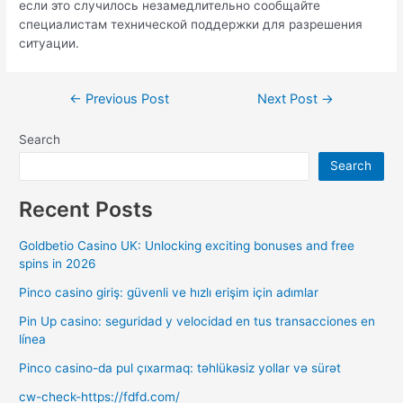
если это случилось незамедлительно сообщайте
специалистам технической поддержки для разрешения
ситуации.
←
Previous Post
Next Post
→
Search
Search
Recent Posts
Goldbetio Casino UK: Unlocking exciting bonuses and free
spins in 2026
Pinco casino giriş: güvenli ve hızlı erişim için adımlar
Pin Up casino: seguridad y velocidad en tus transacciones en
línea
Pinco casino-da pul çıxarmaq: təhlükəsiz yollar və sürət
cw-check-https://fdfd.com/