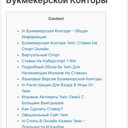
Content
In Букмекерская Контора – Общая
Информация
Букмекерская Контора 1win: Ставки На
Спорт Онлайн
Виртуальный Спорт
Ставки На Киберспорт 1 Win
Подробный Обзор Бк 1win Для
Начинающих Игроков На Ставках
Языковые Версии Букмекерской Конторы
In Регистрация Для Входа В Игры От
1вин
Игровые Автоматы 1win (1вин) С
Большим Выигрышем
Как Сделать Ставку?
Официальный Сайт 1win
In Слоты В Онлайн Казино 1вин –
Лояльности И Кэшбэк