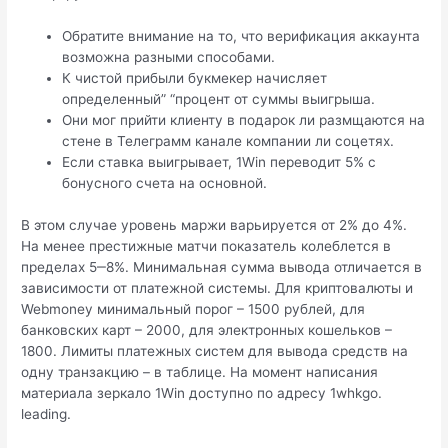
Обратите внимание на то, что верификация аккаунта
возможна разными способами.
К чистой прибыли букмекер начисляет
определенный” “процент от суммы выигрыша.
Они мог прийти клиенту в подарок ли размщаются на
стене в Телеграмм канале компании ли соцетях.
Если ставка выигрывает, 1Win переводит 5% с
бонусного счета на основной.
В этом случае уровень маржи варьируется от 2% до 4%.
На менее престижные матчи показатель колеблется в
пределах 5‒8%. Минимальная сумма вывода отличается в
зависимости от платежной системы. Для криптовалюты и
Webmoney минимальный порог – 1500 рублей, для
банковских карт – 2000, для электронных кошельков –
1800. Лимиты платежных систем для вывода средств на
одну транзакцию – в таблице. На момент написания
материала зеркало 1Win доступно по адресу 1whkgo.
leading.