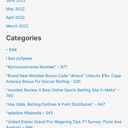
June 2022
May 2022
April 2022
March 2022
Categories
– 998
! Без рубрики
"#joinouruniverse Mostbet" – 877
"Brand New Mostbet Bonus Code "dimers" Unlocks $1k+ Copa
America Bonus For Soccer Betting – 520
"mostbet Review It Best Online Sports Betting Site In Malta" –
790
"nba Odds, Betting Outlines & Point Distributes" – 947
"qaladiza Wikipedia – 545
"United States Grand Prix Wagering Tips: F1 Survey, Picks And
Analysis – 986