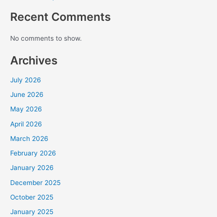
Recent Comments
No comments to show.
Archives
July 2026
June 2026
May 2026
April 2026
March 2026
February 2026
January 2026
December 2025
October 2025
January 2025