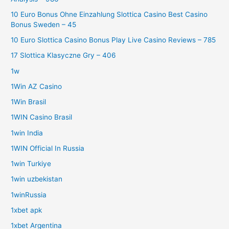
10 Euro Bonus Ohne Einzahlung Slottica Casino Best Casino
Bonus Sweden – 45
10 Euro Slottica Casino Bonus Play Live Casino Reviews – 785
17 Slottica Klasyczne Gry – 406
1w
1Win AZ Casino
1Win Brasil
1WIN Casino Brasil
1win India
1WIN Official In Russia
1win Turkiye
1win uzbekistan
1winRussia
1xbet apk
1xbet Argentina