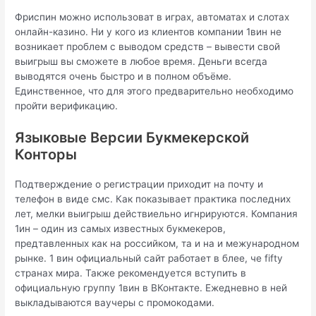
Фриспин можно использоват в играх, автоматах и слотах
онлайн-казино. Ни у кого из клиентов компании 1вин не
возникает проблем с выводом средств – вывести свой
выигрыш вы сможете в любое время. Деньги всегда
выводятся очень быстро и в полном объёме.
Единственное, что для этого предварительно необходимо
пройти верификацию.
Языковые Версии Букмекерской
Конторы
Подтверждение о регистрации приходит на почту и
телефон в виде смс. Как показывает практика последних
лет, мелки выигрыш действиельно игнрируются. Компания
1ин – один из самых известных букмекеров,
предтавленных как на российком, та и на и межународном
рынке. 1 вин официальный сайт работает в блее, че fifty
странах мира. Также рекомендуется вступить в
официальную группу 1вин в ВКонтакте. Ежедневно в ней
выкладываются ваучеры с промокодами.