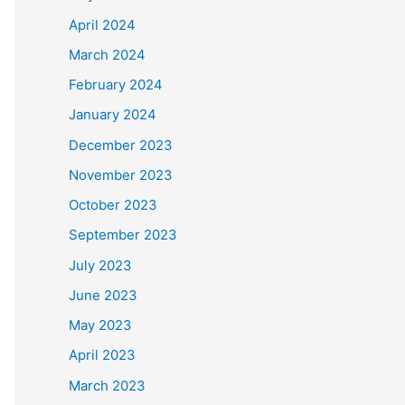
April 2024
March 2024
February 2024
January 2024
December 2023
November 2023
October 2023
September 2023
July 2023
June 2023
May 2023
April 2023
March 2023