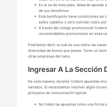
En el se de este pase, deberás apostar 
de sus beneficios.
Esta bonificación tiene condiciones asi 
sobre caballos o zero solicitar cobro por
A través del código promocional Codere
recomendables promociones en essa ca
Podríamos decir la cual es una sobre las casa
diversidad de bonos que posee. Tener un bono 
otras empresas del ramo.
Ingresar A La Sección
De esta manera, durante Codere apuestas enco
variados. Si necesitamos resolver algún inconv
principios de comunicación typical.
No trates las apuestas como una forma s