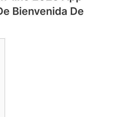
e Bienvenida De