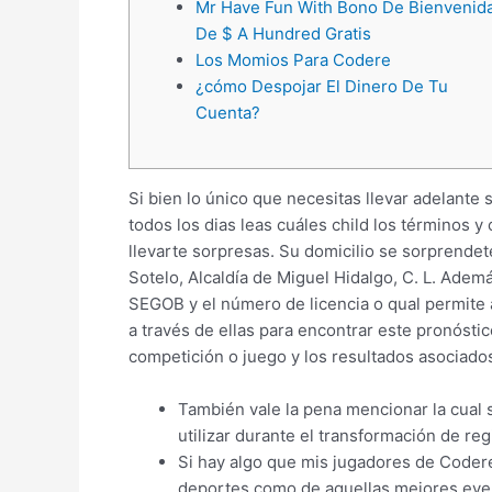
Mr Have Fun With Bono De Bienvenid
De $ A Hundred Gratis
Los Momios Para Codere
¿cómo Despojar El Dinero De Tu
Cuenta? ​
Si bien lo único que necesitas llevar adelante 
todos los dias leas cuáles child los términos y
llevarte sorpresas. Su domicilio se sorprende
Sotelo, Alcaldía de Miguel Hidalgo, C. L. Ade
SEGOB y el número de licencia o qual permite a
a través de ellas para encontrar este pronóst
competición o juego y los resultados asociados
También vale la pena mencionar la cual 
utilizar durante el transformación de reg
Si hay algo que mis jugadores de Coder
deportes como de aquellas mejores eve