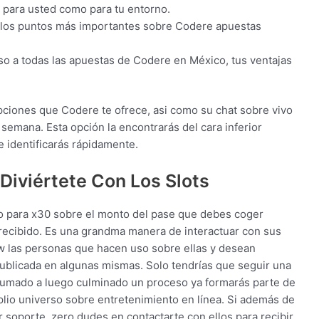
o para usted como para tu entorno.
los puntos más importantes sobre Codere apuestas
so a todas las apuestas de Codere en México, tus ventajas
iones que Codere te ofrece, asi como su chat sobre vivo
a semana. Esta opción la encontrarás del cara inferior
e identificarás rápidamente.
Diviértete Con Los Slots
to para x30 sobre el monto del pase que debes coger
recibido. Es una grandma manera de interactuar con sus
w las personas que hacen uso sobre ellas y desean
ublicada en algunas mismas. Solo tendrías que seguir una
 sumado a luego culminado un proceso ya formarás parte de
io universo sobre entretenimiento en línea. Si además de
 soporte, zero dudes en contactarte con ellos para recibir