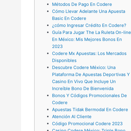
Métodos De Pago En Codere
Cómo Llevar Adelante Una Apuesta
Basic En Codere
¿cómo Ingresar Crédito En Codere?
Guía Para Jugar The La Ruleta On-line
En México: Mis Mejores Bonos En
2023
Codere Mx Apuestas: Los Mercados
Disponibles
Descubre Codere México: Una
Plataforma De Apuestas Deportivas Y
Casino En Vivo Que Incluye Un
Increíble Bono De Bienvenida
Bonos Y Códigos Promocionales De
Codere
Apuestas Tidak Bermodal En Codere
Atención Al Cliente
Código Promocional Codere 2023
Casino Codere México: Triple Bono