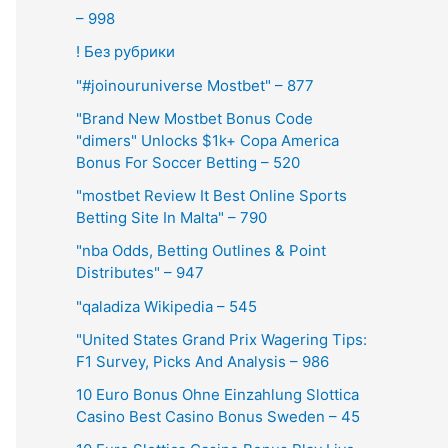
– 998
! Без рубрики
"#joinouruniverse Mostbet" – 877
"Brand New Mostbet Bonus Code
"dimers" Unlocks $1k+ Copa America
Bonus For Soccer Betting – 520
"mostbet Review It Best Online Sports
Betting Site In Malta" – 790
"nba Odds, Betting Outlines & Point
Distributes" – 947
"qaladiza Wikipedia – 545
"United States Grand Prix Wagering Tips:
F1 Survey, Picks And Analysis – 986
10 Euro Bonus Ohne Einzahlung Slottica
Casino Best Casino Bonus Sweden – 45