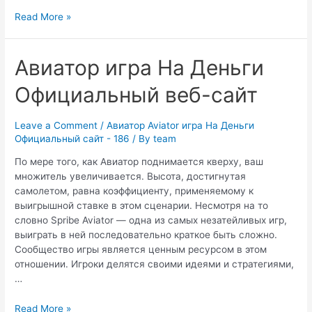
Read More »
Авиатор
Авиатор игра На Деньги
игра
Официальный веб-сайт
На
Деньги
Официальный
Leave a Comment
/
Авиатор Aviator игра На Деньги
веб-
Официальный сайт - 186
/ By
team
сайт
По мере того, как Авиатор поднимается кверху, ваш
множитель увеличивается. Высота, достигнутая
самолетом, равна коэффициенту, применяемому к
выигрышной ставке в этом сценарии. Несмотря на то
словно Spribe Aviator — одна из самых незатейливых игр,
выиграть в ней последовательно краткое быть сложно.
Сообщество игры является ценным ресурсом в этом
отношении. Игроки делятся своими идеями и стратегиями,
…
Read More »