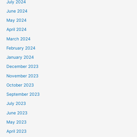
July 2024
June 2024
May 2024
April 2024
March 2024
February 2024
January 2024
December 2023
November 2023
October 2023
September 2023
July 2023
June 2023
May 2023
April 2023