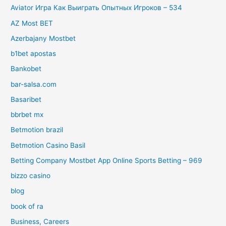
Aviator Игра Как Выиграть Опытных Игроков – 534
AZ Most BET
Azerbajany Mostbet
b1bet apostas
Bankobet
bar-salsa.com
Basaribet
bbrbet mx
Betmotion brazil
Betmotion Casino Basil
Betting Company Mostbet App Online Sports Betting – 969
bizzo casino
blog
book of ra
Business, Careers