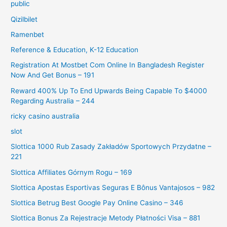
public
Qizilbilet
Ramenbet
Reference & Education, K-12 Education
Registration At Mostbet Com Online In Bangladesh Register
Now And Get Bonus – 191
Reward 400% Up To End Upwards Being Capable To $4000
Regarding Australia – 244
ricky casino australia
slot
Slottica 1000 Rub Zasady Zakładów Sportowych Przydatne –
221
Slottica Affiliates Górnym Rogu – 169
Slottica Apostas Esportivas Seguras E Bônus Vantajosos – 982
Slottica Betrug Best Google Pay Online Casino – 346
Slottica Bonus Za Rejestracje Metody Płatności Visa – 881