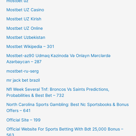
mostbet uz
Mostbet UZ Casino
Mostbet UZ Kirish
Mostbet UZ Online
Mostbet Uzbekistan
Mostbet Wikipedia – 301
Mostbet-az90 Udmaq Kazinoda Və Onlayn Mərclərdə
Azərbaycan – 287
mostbet-ru-serg
mr jack bet brazil
Nfl Week Several Tnf: Broncos Vs Saints Predictions,
Probabilities & Best Bet – 732
North Carolina Sports Gambling: Best Nc Sportsbooks & Bonus
Offers – 641
Official Site – 199
Official Website For Sports Betting With Bdt 25,000 Bonus –
563