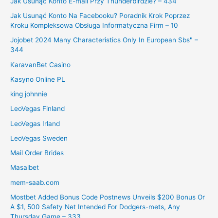
Jak Usunąć Konto E-mail Przy Thunderbirdzie? – 434
Jak Usunąć Konto Na Facebooku? Poradnik Krok Poprzez
Kroku Kompleksowa Obsługa Informatyczna Firm – 10
Jojobet 2024 Many Characteristics Only In European Sbs" –
344
KaravanBet Casino
Kasyno Online PL
king johnnie
LeoVegas Finland
LeoVegas Irland
LeoVegas Sweden
Mail Order Brides
Masalbet
mem-saab.com
Mostbet Added Bonus Code Postnews Unveils $200 Bonus Or
A $1, 500 Safety Net Intended For Dodgers-mets, Any
Thursday Game – 333