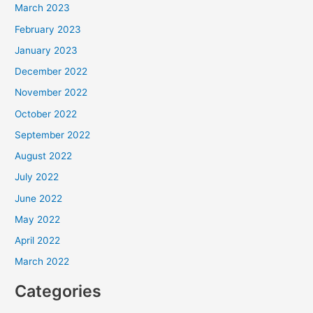
March 2023
February 2023
January 2023
December 2022
November 2022
October 2022
September 2022
August 2022
July 2022
June 2022
May 2022
April 2022
March 2022
Categories