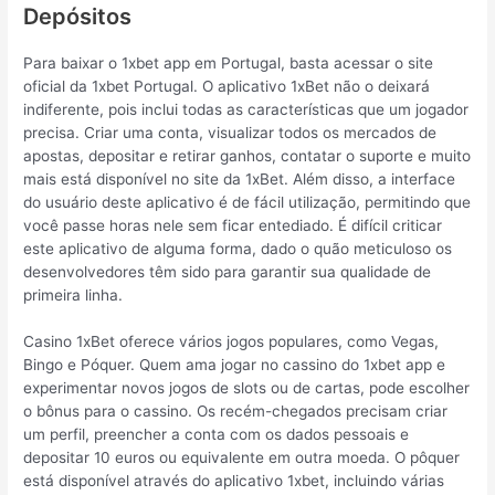
Depósitos
Para baixar o 1xbet app em Portugal, basta acessar o site
oficial da 1xbet Portugal. O aplicativo 1xBet não o deixará
indiferente, pois inclui todas as características que um jogador
precisa. Criar uma conta, visualizar todos os mercados de
apostas, depositar e retirar ganhos, contatar o suporte e muito
mais está disponível no site da 1xBet. Além disso, a interface
do usuário deste aplicativo é de fácil utilização, permitindo que
você passe horas nele sem ficar entediado. É difícil criticar
este aplicativo de alguma forma, dado o quão meticuloso os
desenvolvedores têm sido para garantir sua qualidade de
primeira linha.
Сasino 1xBet oferece vários jogos populares, como Vegas,
Bingo e Póquer. Quem ama jogar no cassino do 1xbet app e
experimentar novos jogos de slots ou de cartas, pode escolher
o bônus para o cassino. Os recém-chegados precisam criar
um perfil, preencher a conta com os dados pessoais e
depositar 10 euros ou equivalente em outra moeda. O pôquer
está disponível através do aplicativo 1xbet, incluindo várias