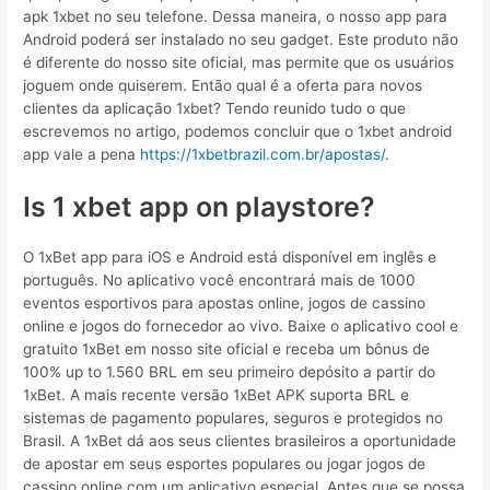
apk 1xbet no seu telefone. Dessa maneira, o nosso app para
Android poderá ser instalado no seu gadget. Este produto não
é diferente do nosso site oficial, mas permite que os usuários
joguem onde quiserem. Então qual é a oferta para novos
clientes da aplicação 1xbet? Tendo reunido tudo o que
escrevemos no artigo, podemos concluir que o 1xbet android
app vale a pena
https://1xbetbrazil.com.br/apostas/
.
Is 1 xbet app on playstore?
O 1xBet app para iOS e Android está disponível em inglês e
português. No aplicativo você encontrará mais de 1000
eventos esportivos para apostas online, jogos de cassino
online e jogos do fornecedor ao vivo. Baixe o aplicativo cool e
gratuito 1xBet em nosso site oficial e receba um bônus de
100% up to 1.560 BRL em seu primeiro depósito a partir do
1xBet. A mais recente versão 1xBet APK suporta BRL e
sistemas de pagamento populares, seguros e protegidos no
Brasil. A 1xBet dá aos seus clientes brasileiros a oportunidade
de apostar em seus esportes populares ou jogar jogos de
cassino online com um aplicativo especial. Antes que se possa