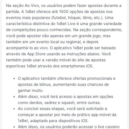
Na seção Ao Vivo, os usuários podem fazer apostas durante a
partida. A 1xBet oferece até 1000 opções de apostas nos
eventos mais populares (futebol, hóquei, tênis, etc.). Uma
característica distintiva do 1xBet Live é uma grande variedade
de competições pouco conhecidas. Na seção correspondente,
você pode apostar não apenas em um grande jogo, mas
também em um evento local ou regional, e depois
acompanhá-lo ao vivo. O aplicativo 1xBet pode ser baixado
através da App Store usando as instruções abaixo. Você
também pode usar a versão móvel do site de apostas
esportivas 1xBet através dos smartphones iOS.
O aplicativo também oferece ofertas promocionais e
apostas de bônus, aumentando suas chances de
ganhar muito.
Além disso, você terá acesso a apostas em opções
como dardos, xadrez e squash, entre outras.
Ao concluir essas etapas, você será solicitado a
começar a apostar por meio do prático app móvel da
1xBet, adaptado para dispositivos iOS.
Além disso, os usuários poderão acessar o live cassino