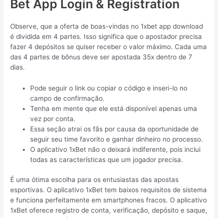
Bet App Login & Registration
Observe, que a oferta de boas-vindas no 1xbet app download
é dividida em 4 partes. Isso significa que o apostador precisa
fazer 4 depósitos se quiser receber o valor máximo. Cada uma
das 4 partes de bônus deve ser apostada 35x dentro de 7
dias.
Pode seguir o link ou copiar o código e inseri-lo no
campo de confirmação.
Tenha em mente que ele está disponível apenas uma
vez por conta.
Essa seção atrai os fãs por causa da oportunidade de
seguir seu time favorito e ganhar dinheiro no processo.
O aplicativo 1xBet não o deixará indiferente, pois inclui
todas as características que um jogador precisa.
É uma ótima escolha para os entusiastas das apostas
esportivas. O aplicativo 1xBet tem baixos requisitos de sistema
e funciona perfeitamente em smartphones fracos. O aplicativo
1xBet oferece registro de conta, verificação, depósito e saque,