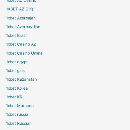
1xbet AZ Casino
1XBET AZ Giriş
1xbet Azerbajan
1xbet Azerbaydjan
1xbet Brazil
1xbet Casino AZ
1xbet Casino Online
1xbet egypt
1xbet giriş
1xbet Kazahstan
1xbet Korea
1xbet KR
1xbet Morocco
1xbet russia
1xbet Russian