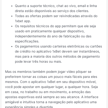
Quanto a suporte técnico, chat ao vivo, email e linha
direta estão disponíveis ao serviço dos clientes.
Todas as ofertas podem ser reivindicadas através do
1xbet app.
Os requisitos técnicos do app permitem que ele seja
usado em praticamente qualquer dispositivo,
independentemente do ano de fabricação ou das
especificações.
Os pagamentos usando carteiras eletrônicas ou cartões
de crédito no aplicativo 1xBet devem ser instantâneos,
mas para a maioria dos outros métodos de pagamento
pode levar três horas ou mais.
Mas os membros também podem jogar vídeo pôquer se
preferirem tornar as coisas um pouco mais fáceis para eles
mesmos. Com o aplicativo 1xBet em seu dispositivo móvel,
você pode apostar em qualquer lugar, a qualquer hora. Seja
em casa, no trabalho ou em movimento, a emoção das
apostas esportivas está sempre ao seu alcance. A interface
amigável e intuitiva torna a navegação pelo aplicativo uma
experiência simples e divertida.