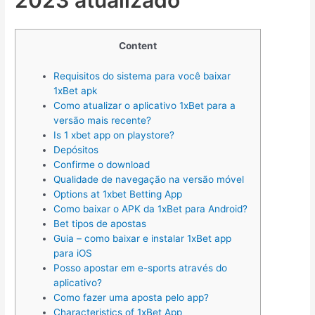
Content
Requisitos do sistema para você baixar
1xBet apk
Como atualizar o aplicativo 1xBet para a
versão mais recente?
Is 1 xbet app on playstore?
Depósitos
Confirme o download
Qualidade de navegação na versão móvel
Options at 1xbet Betting App
Como baixar o APK da 1xBet para Android?
Bet tipos de apostas
Guia – como baixar e instalar 1xBet app
para iOS
Posso apostar em e-sports através do
aplicativo?
Como fazer uma aposta pelo app?
Characteristics of 1xBet App