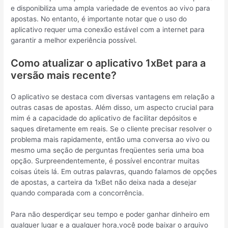
e disponibiliza uma ampla variedade de eventos ao vivo para
apostas. No entanto, é importante notar que o uso do
aplicativo requer uma conexão estável com a internet para
garantir a melhor experiência possível.
Como atualizar o aplicativo 1xBet para a
versão mais recente?
O aplicativo se destaca com diversas vantagens em relação a
outras casas de apostas. Além disso, um aspecto crucial para
mim é a capacidade do aplicativo de facilitar depósitos e
saques diretamente em reais. Se o cliente precisar resolver o
problema mais rapidamente, então uma conversa ao vivo ou
mesmo uma seção de perguntas freqüentes seria uma boa
opção. Surpreendentemente, é possível encontrar muitas
coisas úteis lá. Em outras palavras, quando falamos de opções
de apostas, a carteira da 1xBet não deixa nada a desejar
quando comparada com a concorrência.
Para não desperdiçar seu tempo e poder ganhar dinheiro em
qualquer lugar e a qualquer hora,você pode baixar o arquivo