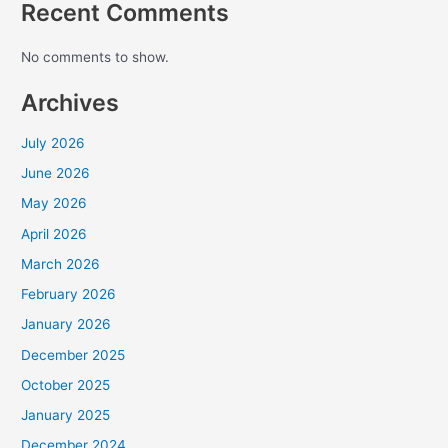
Recent Comments
No comments to show.
Archives
July 2026
June 2026
May 2026
April 2026
March 2026
February 2026
January 2026
December 2025
October 2025
January 2025
December 2024