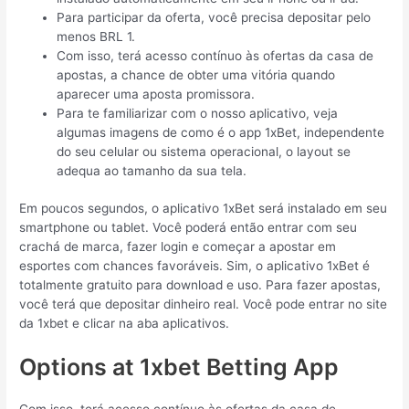
Para participar da oferta, você precisa depositar pelo
menos BRL 1.
Com isso, terá acesso contínuo às ofertas da casa de
apostas, a chance de obter uma vitória quando
aparecer uma aposta promissora.
Para te familiarizar com o nosso aplicativo, veja
algumas imagens de como é o app 1xBet, independente
do seu celular ou sistema operacional, o layout se
adequa ao tamanho da sua tela.
Em poucos segundos, o aplicativo 1xBet será instalado em seu
smartphone ou tablet. Você poderá então entrar com seu
crachá de marca, fazer login e começar a apostar em
esportes com chances favoráveis. Sim, o aplicativo 1xBet é
totalmente gratuito para download e uso. Para fazer apostas,
você terá que depositar dinheiro real. Você pode entrar no site
da 1xbet e clicar na aba aplicativos.
Options at 1xbet Betting App
Com isso, terá acesso contínuo às ofertas da casa de