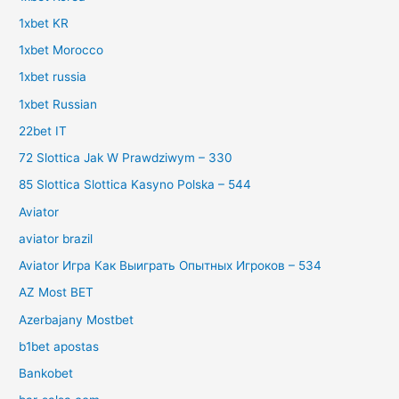
1xbet KR
1xbet Morocco
1xbet russia
1xbet Russian
22bet IT
72 Slottica Jak W Prawdziwym – 330
85 Slottica Slottica Kasyno Polska – 544
Aviator
aviator brazil
Aviator Игра Как Выиграть Опытных Игроков – 534
AZ Most BET
Azerbajany Mostbet
b1bet apostas
Bankobet