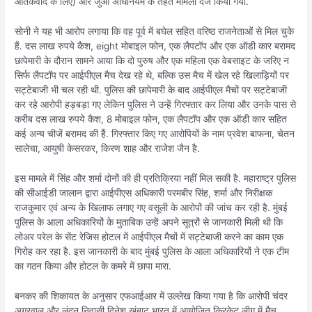
आतंकवाद के लिए) और जुआ अधिनियम के तहत मामला दर्ज किया गया.
सोनी ने यह भी आरोप लगाया कि वह पूर्व में बघेल सहित वरिष्ठ राजनेताओं से मिल चुके
हैं. दस लाख रुपये कैश, eight मोबाइल फोन, एक लैपटॉप और एक ऑडी कार बरामद
छापेमारी के दौरान सामने आया कि दो पुरुष और एक महिला एक वेबसाइट के जरिए न
सिर्फ लैपटॉप पर आईपीएल मैच देख रहे थे, बल्कि उस मैच में खेल रहे खिलाड़ियों पर
सट्टेबाजी भी चल रही थी. पुलिस की छापेमारी के बाद आईपीएल मैचों पर सट्टेबाजी
कर रहे आरोपी हड़बड़ा गए लेकिन पुलिस ने उन्हें गिरफ्तार कर लिया और उनके पास से
करीब दस लाख रुपये कैश, 8 मोबाइल फोन, एक लैपटॉप और एक ऑडी कार सहित
कई अन्य चीजें बरामद की हैं. गिरफ्तार किए गए आरोपियों के नाम प्रवेश बाफना, चेतन
सालेचा, आयुषी केसरकर, किरण शाह और राजेश जैन है.
इस मामले में सिंह और शर्मा दोनों की ही प्रतिक्रिया नहीं मिल सकी है. महाराष्ट्र पुलिस
की सीआईडी जालान द्वारा आईपीएस अधिकारी परमबीर सिंह, शर्मा और निरीक्षक
राजकुमार एवं अन्य के खिलाफ लगाए गए वसूली के आरोपों की जांच कर रही है. मुंबई
पुलिस के आला अधिकारियों के मुताबिक उन्हें अपने सूत्रों से जानकारी मिली थी कि
लोअर परेल के सेंट रेजिस होटल में आईपीएल मैचों में सट्टेबाजी करने का काम एक
गिरोह कर रहा है. इस जानकारी के बाद मुंबई पुलिस के आला अधिकारियों ने एक टीम
का गठन किया और होटल के कमरे में छापा मारा.
बनकर की शिकायत के अनुसार एफआईआर में उल्लेख किया गया है कि आरोपी चंदर
अग्रवाल और लंदन निवासी दिनेश खंबाट भारत में आयोजित क्रिकेट लीग में मैच