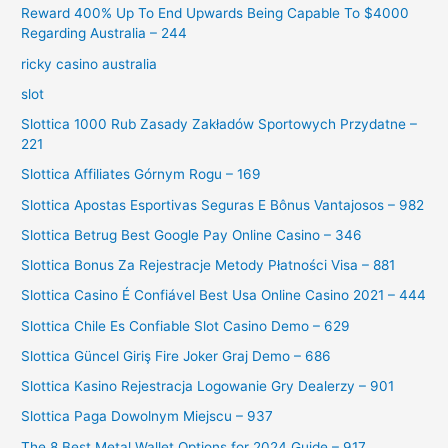
Reward 400% Up To End Upwards Being Capable To $4000
Regarding Australia – 244
ricky casino australia
slot
Slottica 1000 Rub Zasady Zakładów Sportowych Przydatne –
221
Slottica Affiliates Górnym Rogu – 169
Slottica Apostas Esportivas Seguras E Bônus Vantajosos – 982
Slottica Betrug Best Google Pay Online Casino – 346
Slottica Bonus Za Rejestracje Metody Płatności Visa – 881
Slottica Casino É Confiável Best Usa Online Casino 2021 – 444
Slottica Chile Es Confiable Slot Casino Demo – 629
Slottica Güncel Giriş Fire Joker Graj Demo – 686
Slottica Kasino Rejestracja Logowanie Gry Dealerzy – 901
Slottica Paga Dowolnym Miejscu – 937
The 8 Best Metal Wallet Options for 2024 Guide – 917