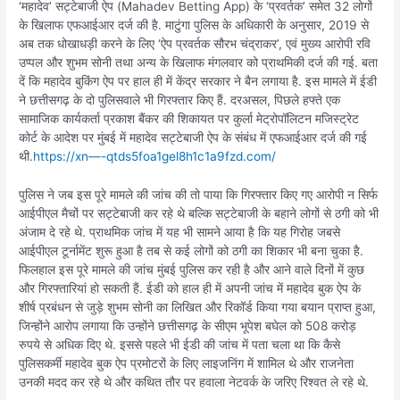
‘महादेव’ सट्टेबाजी ऐप (Mahadev Betting App) के ‘प्रवर्तक’ समेत 32 लोगों
के खिलाफ एफआईआर दर्ज की है. माटुंगा पुलिस के अधिकारी के अनुसार, 2019 से
अब तक धोखाधड़ी करने के लिए ‘ऐप प्रवर्तक सौरभ चंद्राकर’, एवं मुख्य आरोपी रवि
उप्पल और शुभम सोनी तथा अन्य के खिलाफ मंगलवार को प्राथमिकी दर्ज की गई. बता
दें कि महादेव बुकिंग ऐप पर हाल ही में केंद्र सरकार ने बैन लगाया है. इस मामले में ईडी
ने छत्तीसगढ़ के दो पुलिसवाले भी गिरफ्तार किए हैं. दरअसल, पिछले हफ्ते एक
सामाजिक कार्यकर्ता प्रकाश बैंकर की शिकायत पर कुर्ला मेट्रोपॉलिटन मजिस्ट्रेट
कोर्ट के आदेश पर मुंबई में महादेव सट्टेबाजी ऐप के संबंध में एफआईआर दर्ज की गई
थी.
https://xn—-qtds5foa1gel8h1c1a9fzd.com/
पुलिस ने जब इस पूरे मामले की जांच की तो पाया कि गिरफ्तार किए गए आरोपी न सिर्फ
आईपीएल मैचों पर सट्टेबाजी कर रहे थे बल्कि सट्टेबाजी के बहाने लोगों से ठगी को भी
अंजाम दे रहे थे. प्राथमिक जांच में यह भी सामने आया है कि यह गिरोह जबसे
आईपीएल टूर्नामेंट शुरू हुआ है तब से कई लोगों को ठगी का शिकार भी बना चुका है.
फिलहाल इस पूरे मामले की जांच मुंबई पुलिस कर रही है और आने वाले दिनों में कुछ
और गिरफ्तारियां हो सकती हैं. ईडी को हाल ही में अपनी जांच में महादेव बुक ऐप के
शीर्ष प्रबंधन से जुड़े शुभम सोनी का लिखित और रिकॉर्ड किया गया बयान प्राप्त हुआ,
जिन्होंने आरोप लगाया कि उन्होंने छत्तीसगढ़ के सीएम भूपेश बघेल को 508 करोड़
रुपये से अधिक दिए थे. इससे पहले भी ईडी की जांच में पता चला था कि कैसे
पुलिसकर्मी महादेव बुक ऐप प्रमोटरों के लिए लाइजनिंग में शामिल थे और राजनेता
उनकी मदद कर रहे थे और कथित तौर पर हवाला नेटवर्क के जरिए रिश्वत ले रहे थे.