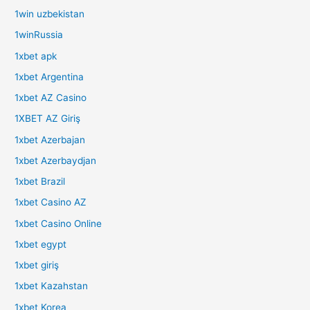
1win uzbekistan
1winRussia
1xbet apk
1xbet Argentina
1xbet AZ Casino
1XBET AZ Giriş
1xbet Azerbajan
1xbet Azerbaydjan
1xbet Brazil
1xbet Casino AZ
1xbet Casino Online
1xbet egypt
1xbet giriş
1xbet Kazahstan
1xbet Korea