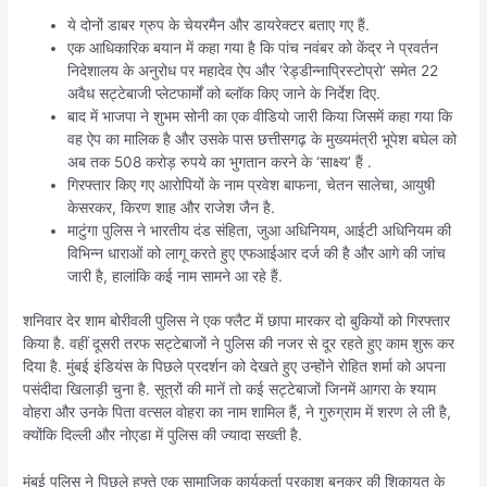
ये दोनों डाबर ग्रुप के चेयरमैन और डायरेक्टर बताए गए हैं.
एक आधिकारिक बयान में कहा गया है कि पांच नवंबर को केंद्र ने प्रवर्तन
निदेशालय के अनुरोध पर महादेव ऐप और ‘रेड्डीन्नाप्रिस्टोप्रो’ समेत 22
अवैध सट्टेबाजी प्लेटफार्मों को ब्लॉक किए जाने के निर्देश दिए.
बाद में भाजपा ने शुभम सोनी का एक वीडियो जारी किया जिसमें कहा गया कि
वह ऐप का मालिक है और उसके पास छत्तीसगढ़ के मुख्यमंत्री भूपेश बघेल को
अब तक 508 करोड़ रुपये का भुगतान करने के ‘साक्ष्य’ हैं .
गिरफ्तार किए गए आरोपियों के नाम प्रवेश बाफना, चेतन सालेचा, आयुषी
केसरकर, किरण शाह और राजेश जैन है.
माटुंगा पुलिस ने भारतीय दंड संहिता, जुआ अधिनियम, आईटी अधिनियम की
विभिन्न धाराओं को लागू करते हुए एफआईआर दर्ज की है और आगे की जांच
जारी है, हालांकि कई नाम सामने आ रहे हैं.
शनिवार देर शाम बोरीवली पुलिस ने एक फ्लैट में छापा मारकर दो बुकियों को गिरफ्तार
किया है. वहीं दूसरी तरफ सट्टेबाजों ने पुलिस की नजर से दूर रहते हुए काम शुरू कर
दिया है. मुंबई इंडियंस के पिछले प्रदर्शन को देखते हुए उन्होंने रोहित शर्मा को अपना
पसंदीदा खिलाड़ी चुना है. सूत्रों की मानें तो कई सट्टेबाजों जिनमें आगरा के श्याम
वोहरा और उनके पिता वत्सल वोहरा का नाम शामिल हैं, ने गुरुग्राम में शरण ले ली है,
क्योंकि दिल्ली और नोएडा में पुलिस की ज्यादा सख्ती है.
मुंबई पुलिस ने पिछले हफ्ते एक सामाजिक कार्यकर्ता प्रकाश बनकर की शिकायत के