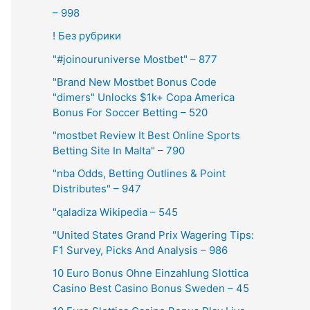
– 998
! Без рубрики
"#joinouruniverse Mostbet" – 877
"Brand New Mostbet Bonus Code
"dimers" Unlocks $1k+ Copa America
Bonus For Soccer Betting – 520
"mostbet Review It Best Online Sports
Betting Site In Malta" – 790
"nba Odds, Betting Outlines & Point
Distributes" – 947
"qaladiza Wikipedia – 545
"United States Grand Prix Wagering Tips:
F1 Survey, Picks And Analysis – 986
10 Euro Bonus Ohne Einzahlung Slottica
Casino Best Casino Bonus Sweden – 45