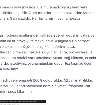
 şansın birləşməsidir. Biz mütəmadi olaraq həm yeni
dbirlər keçiririk. Əsas turnirlərimizdən bəzilərinə Mostbet
lers Gala daxildir. Hər bir turnirin özünəməxsus
ir ödəniş üsullarından istifadə edərək uduşları yatıra və
l, həm də kriptovalyuta mövcuddur. Aşağıda siz Mostbret
 və çıxarılması üçün ödəniş xidmətlərinin əsas
iyalardan birini seçməklə siz oyunları janra, provayderə və
 insanların həqiqi vaxt uduşlarını yuxarı sağ küncdə, ortada
 tərəfdə, istədiyiniz oyunu mümkün qədər tez tapmaq üçün
 bilərsiniz.
 edir, yəni əmanəti 260% doldurublar, 525 manat alıblar.
əri 250 ədəd həcmində həmin qiymətli frispinləri alır.
rini seçə bilərsiniz.