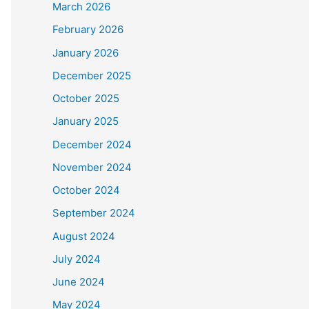
March 2026
February 2026
January 2026
December 2025
October 2025
January 2025
December 2024
November 2024
October 2024
September 2024
August 2024
July 2024
June 2024
May 2024