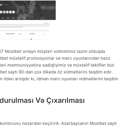
4/7 Mostbet onlayn müştəri xidmətimiz lazım olduqda
stbet müxtəlif promosyonlar və mərc oyunlarından həzz
təri məmnuniyyətinə sadiqliyimiz və müxtəlif təkliflər bizi
et saytı 90-dan çox ölkədə öz xidmətlərini təqdim edir.
 ildən artıqdır ki, idman mərc oyunları xidmətlərini təqdim
durulması Və Çıxarılması
ontorunu nəzərdən keçiririk. Azərbaycanın Mostbet saytı