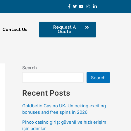
Request A
Contact Us
Quote
Search
Search
Recent Posts
Goldbetio Casino UK: Unlocking exciting
bonuses and free spins in 2026
Pinco casino giriş: güvenli ve hızlı erişim
için adımlar