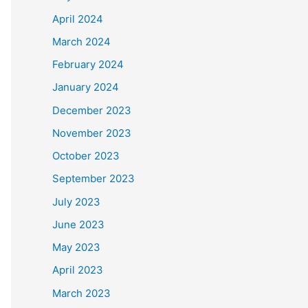
April 2024
March 2024
February 2024
January 2024
December 2023
November 2023
October 2023
September 2023
July 2023
June 2023
May 2023
April 2023
March 2023