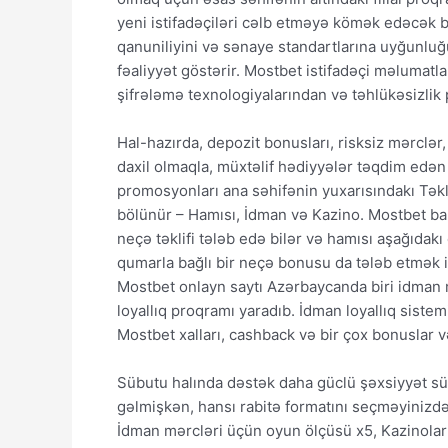
yeni istifadəçiləri cəlb etməyə kömək edəcək bir 
qanuniliyini və sənaye standartlarına uyğunlu
fəaliyyət göstərir. Mostbet istifadəçi məlumatl
şifrələmə texnologiyalarından və təhlükəsizlik p
Hal-hazırda, depozit bonusları, risksiz mərclər
daxil olmaqla, müxtəlif hədiyyələr təqdim edə
promosyonları ana səhifənin yuxarısındakı Təkli
bölünür – Hamısı, İdman və Kazino. Mostbet bah
neçə təklifi tələb edə bilər və hamısı aşağıda
qumarla bağlı bir neçə bonusu da tələb etmək im
Mostbet onlayn saytı Azərbaycanda biri idman m
loyallıq proqramı yaradıb. İdman loyallıq sistem
Mostbet xalları, cashback və bir çox bonuslar və
Sübutu halında dəstək daha güclü şəxsiyyət sübu
gəlmişkən, hansı rabitə formatını seçməyinizdə
İdman mərcləri üçün oyun ölçüsü x5, Kazinolar