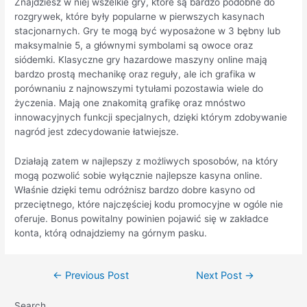
Znajdziesz w niej wszelkie gry, które są bardzo podobne do
rozgrywek, które były popularne w pierwszych kasynach
stacjonarnych. Gry te mogą być wyposażone w 3 bębny lub
maksymalnie 5, a głównymi symbolami są owoce oraz
siódemki. Klasyczne gry hazardowe maszyny online mają
bardzo prostą mechanikę oraz reguły, ale ich grafika w
porównaniu z najnowszymi tytułami pozostawia wiele do
życzenia. Mają one znakomitą grafikę oraz mnóstwo
innowacyjnych funkcji specjalnych, dzięki którym zdobywanie
nagród jest zdecydowanie łatwiejsze.
Działają zatem w najlepszy z możliwych sposobów, na który
mogą pozwolić sobie wyłącznie najlepsze kasyna online.
Właśnie dzięki temu odróżnisz bardzo dobre kasyno od
przeciętnego, które najczęściej kodu promocyjne w ogóle nie
oferuje. Bonus powitalny powinien pojawić się w zakładce
konta, którą odnajdziemy na górnym pasku.
←
Previous Post
Next Post
→
Search