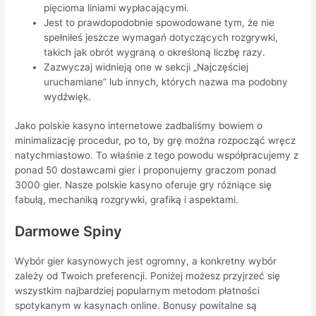
pięcioma liniami wypłacającymi.
Jest to prawdopodobnie spowodowane tym, że nie
spełniłeś jeszcze wymagań dotyczących rozgrywki,
takich jak obrót wygraną o określoną liczbę razy.
Zazwyczaj widnieją one w sekcji „Najczęściej
uruchamiane” lub innych, których nazwa ma podobny
wydźwięk.
Jako polskie kasyno internetowe zadbaliśmy bowiem o
minimalizację procedur, po to, by grę można rozpocząć wręcz
natychmiastowo. To właśnie z tego powodu współpracujemy z
ponad 50 dostawcami gier i proponujemy graczom ponad
3000 gier. Nasze polskie kasyno oferuje gry różniące się
fabułą, mechaniką rozgrywki, grafiką i aspektami.
Darmowe Spiny
Wybór gier kasynowych jest ogromny, a konkretny wybór
zależy od Twoich preferencji. Poniżej możesz przyjrzeć się
wszystkim najbardziej popularnym metodom płatności
spotykanym w kasynach online. Bonusy powitalne są