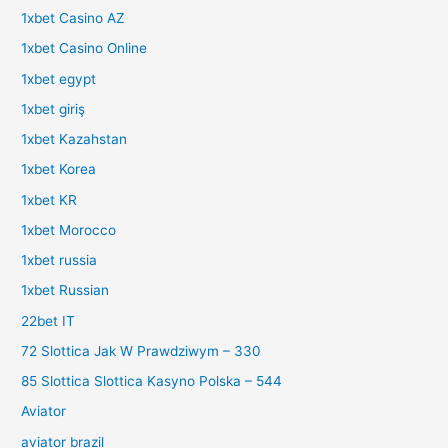
1xbet Casino AZ
1xbet Casino Online
1xbet egypt
1xbet giriş
1xbet Kazahstan
1xbet Korea
1xbet KR
1xbet Morocco
1xbet russia
1xbet Russian
22bet IT
72 Slottica Jak W Prawdziwym – 330
85 Slottica Slottica Kasyno Polska – 544
Aviator
aviator brazil