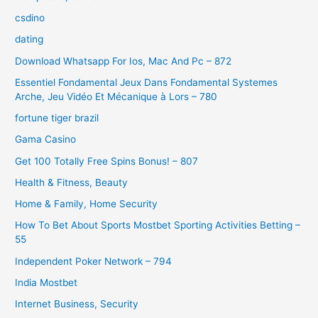
csdino
dating
Download Whatsapp For Ios, Mac And Pc – 872
Essentiel Fondamental Jeux Dans Fondamental Systemes
Arche, Jeu Vidéo Et Mécanique à Lors – 780
fortune tiger brazil
Gama Casino
Get 100 Totally Free Spins Bonus! – 807
Health & Fitness, Beauty
Home & Family, Home Security
How To Bet About Sports Mostbet Sporting Activities Betting –
55
Independent Poker Network – 794
India Mostbet
Internet Business, Security