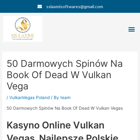
Skip
Post
sslaxmisoftwares@gmail.com
to
navigation
content
M
50 Darmowych Spinów Na
Book Of Dead W Vulkan
Vega
/
VulkanVegas Poland
/ By
team
50 Darmowych Spinów Na Book Of Dead W Vulkan Vegas
Kasyno Online Vulkan
Vegas ️ Najlepsze Polskie