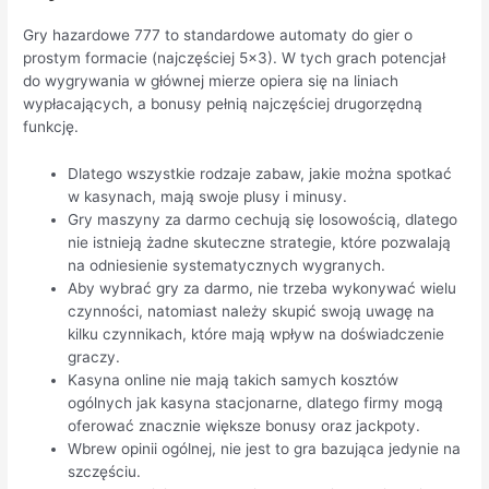
Gry hazardowe 777 to standardowe automaty do gier o
prostym formacie (najczęściej 5×3). W tych grach potencjał
do wygrywania w głównej mierze opiera się na liniach
wypłacających, a bonusy pełnią najczęściej drugorzędną
funkcję.
Dlatego wszystkie rodzaje zabaw, jakie można spotkać
w kasynach, mają swoje plusy i minusy.
Gry maszyny za darmo cechują się losowością, dlatego
nie istnieją żadne skuteczne strategie, które pozwalają
na odniesienie systematycznych wygranych.
Aby wybrać gry za darmo, nie trzeba wykonywać wielu
czynności, natomiast należy skupić swoją uwagę na
kilku czynnikach, które mają wpływ na doświadczenie
graczy.
Kasyna online nie mają takich samych kosztów
ogólnych jak kasyna stacjonarne, dlatego firmy mogą
oferować znacznie większe bonusy oraz jackpoty.
Wbrew opinii ogólnej, nie jest to gra bazująca jedynie na
szczęściu.