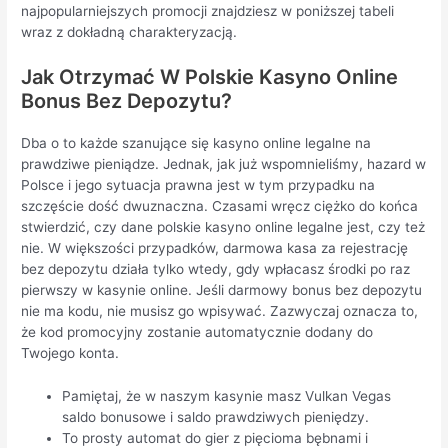
najpopularniejszych promocji znajdziesz w poniższej tabeli
wraz z dokładną charakteryzacją.
Jak Otrzymać W Polskie Kasyno Online
Bonus Bez Depozytu?
Dba o to każde szanujące się kasyno online legalne na
prawdziwe pieniądze. Jednak, jak już wspomnieliśmy, hazard w
Polsce i jego sytuacja prawna jest w tym przypadku na
szczęście dość dwuznaczna. Czasami wręcz ciężko do końca
stwierdzić, czy dane polskie kasyno online legalne jest, czy też
nie. W większości przypadków, darmowa kasa za rejestrację
bez depozytu działa tylko wtedy, gdy wpłacasz środki po raz
pierwszy w kasynie online. Jeśli darmowy bonus bez depozytu
nie ma kodu, nie musisz go wpisywać. Zazwyczaj oznacza to,
że kod promocyjny zostanie automatycznie dodany do
Twojego konta.
Pamiętaj, że w naszym kasynie masz Vulkan Vegas
saldo bonusowe i saldo prawdziwych pieniędzy.
To prosty automat do gier z pięcioma bębnami i