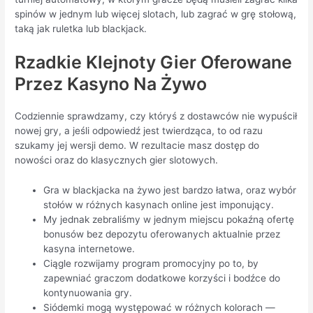
spinów w jednym lub więcej slotach, lub zagrać w grę stołową,
taką jak ruletka lub blackjack.
Rzadkie Klejnoty Gier Oferowane
Przez Kasyno Na Żywo
Codziennie sprawdzamy, czy któryś z dostawców nie wypuścił
nowej gry, a jeśli odpowiedź jest twierdząca, to od razu
szukamy jej wersji demo. W rezultacie masz dostęp do
nowości oraz do klasycznych gier slotowych.
Gra w blackjacka na żywo jest bardzo łatwa, oraz wybór
stołów w różnych kasynach online jest imponujący.
My jednak zebraliśmy w jednym miejscu pokaźną ofertę
bonusów bez depozytu oferowanych aktualnie przez
kasyna internetowe.
Ciągle rozwijamy program promocyjny po to, by
zapewniać graczom dodatkowe korzyści i bodźce do
kontynuowania gry.
Siódemki mogą występować w różnych kolorach —