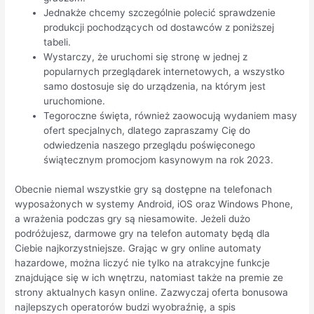
Jednakże chcemy szczególnie polecić sprawdzenie
produkcji pochodzących od dostawców z poniższej
tabeli.
Wystarczy, że uruchomi się stronę w jednej z
popularnych przeglądarek internetowych, a wszystko
samo dostosuje się do urządzenia, na którym jest
uruchomione.
Tegoroczne święta, również zaowocują wydaniem masy
ofert specjalnych, dlatego zapraszamy Cię do
odwiedzenia naszego przeglądu poświęconego
świątecznym promocjom kasynowym na rok 2023.
Obecnie niemal wszystkie gry są dostępne na telefonach
wyposażonych w systemy Android, iOS oraz Windows Phone,
a wrażenia podczas gry są niesamowite. Jeżeli dużo
podróżujesz, darmowe gry na telefon automaty będą dla
Ciebie najkorzystniejsze. Grając w gry online automaty
hazardowe, można liczyć nie tylko na atrakcyjne funkcje
znajdujące się w ich wnętrzu, natomiast także na premie ze
strony aktualnych kasyn online. Zazwyczaj oferta bonusowa
najlepszych operatorów budzi wyobraźnię, a spis