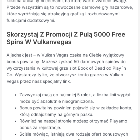
kilkoma unikalnymi cechami, na które warto zwrócić uwagę.
Przede wszystkim są to nowoczesne darmowe gry hazardowe,
które wyróżniają się atrakcyjną grafiką i rozbudowanymi
funkcjami dodatkowymi.
Skorzystaj Z Promocji Z Pulą 5000 Free
Spins W Vulkanvegas
A jednak jest – w Vulkan Vegas czeka na Ciebie wyjątkowy
bonus powitalny. Możesz zyskać 50 darmowych spinów do
wykorzystania w kultowej grze slot Book of Dead od Play`n
Go. Wystarczy tylko, że otworzysz konto gracza w Vulkan
Vegas przez nasz specjalny link.
Zazwyczaj mają co najmniej 5 rolek, a liczba linii wypłat
może być absolutnie nieograniczona.
Bonus powitalny powinien pojawić się w zakładce konta,
którą odnajdziemy na górnym pasku.
Również na naszej stronie możesz otrzymać Playamo
bonus za rejestracje.
Ściśle mówiąc, istnieją dwa rodzaje ofert bonusowych