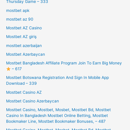
Thursday Game – 333
mostbet apk
mostbet az 90
Mostbet AZ Casino
Mostbet AZ giriş
mostbet azerbaijan
Mostbet Azerbaycan
Mostbet Bangladesh Affiliate Program Join To Earn Big Money
– 617
Mostbet Botswana Registration And Sign In Mobile App
Download – 339
Mostbet Casino AZ
Mostbet Casino Azerbaycan
Mostbet Casino, Mostbet, Mosbet, Mostbet Bd, Mostbet
Casino In Bangladesh Mostbet Online Betting, Mostbet
Bookmaker Line, Mostbet Bookmaker Bonuses, – 487