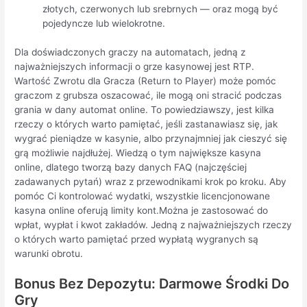
złotych, czerwonych lub srebrnych — oraz mogą być
pojedyncze lub wielokrotne.
Dla doświadczonych graczy na automatach, jedną z
najważniejszych informacji o grze kasynowej jest RTP.
Wartość Zwrotu dla Gracza (Return to Player) może pomóc
graczom z grubsza oszacować, ile mogą oni stracić podczas
grania w dany automat online. To powiedziawszy, jest kilka
rzeczy o których warto pamiętać, jeśli zastanawiasz się, jak
wygrać pieniądze w kasynie, albo przynajmniej jak cieszyć się
grą możliwie najdłużej. Wiedzą o tym największe kasyna
online, dlatego tworzą bazy danych FAQ (najczęściej
zadawanych pytań) wraz z przewodnikami krok po kroku. Aby
pomóc Ci kontrolować wydatki, wszystkie licencjonowane
kasyna online oferują limity kont.Można je zastosować do
wpłat, wypłat i kwot zakładów. Jedną z najważniejszych rzeczy
o których warto pamiętać przed wypłatą wygranych są
warunki obrotu.
Bonus Bez Depozytu: Darmowe Środki Do
Gry