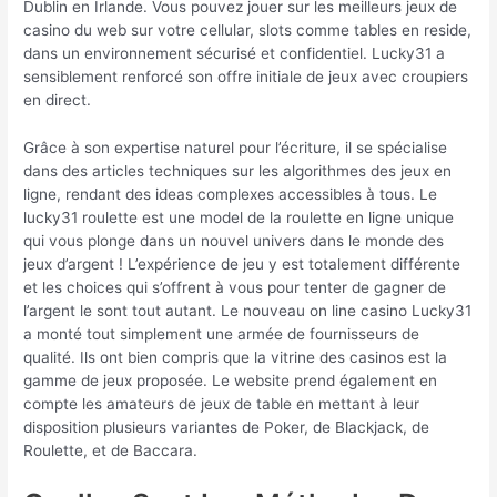
Dublin en Irlande. Vous pouvez jouer sur les meilleurs jeux de
casino du web sur votre cellular, slots comme tables en reside,
dans un environnement sécurisé et confidentiel. Lucky31 a
sensiblement renforcé son offre initiale de jeux avec croupiers
en direct.
Grâce à son expertise naturel pour l’écriture, il se spécialise
dans des articles techniques sur les algorithmes des jeux en
ligne, rendant des ideas complexes accessibles à tous. Le
lucky31 roulette est une model de la roulette en ligne unique
qui vous plonge dans un nouvel univers dans le monde des
jeux d’argent ! L’expérience de jeu y est totalement différente
et les choices qui s’offrent à vous pour tenter de gagner de
l’argent le sont tout autant. Le nouveau on line casino Lucky31
a monté tout simplement une armée de fournisseurs de
qualité. Ils ont bien compris que la vitrine des casinos est la
gamme de jeux proposée. Le website prend également en
compte les amateurs de jeux de table en mettant à leur
disposition plusieurs variantes de Poker, de Blackjack, de
Roulette, et de Baccara.