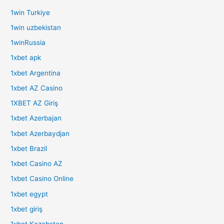
1win Turkiye
1win uzbekistan
1winRussia
1xbet apk
1xbet Argentina
1xbet AZ Casino
1XBET AZ Giriş
1xbet Azerbajan
1xbet Azerbaydjan
1xbet Brazil
1xbet Casino AZ
1xbet Casino Online
1xbet egypt
1xbet giriş