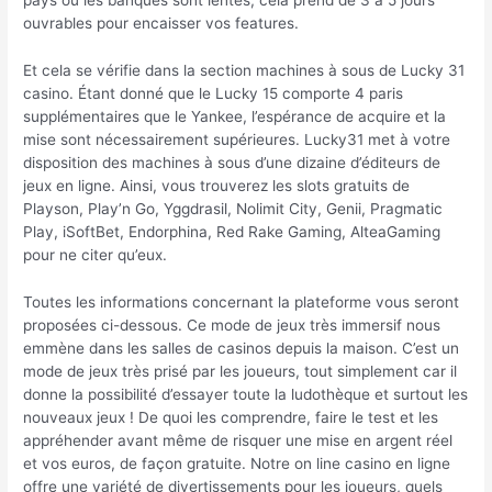
pays où les banques sont lentes, cela prend de 3 à 5 jours
ouvrables pour encaisser vos features.
Et cela se vérifie dans la section machines à sous de Lucky 31
casino. Étant donné que le Lucky 15 comporte 4 paris
supplémentaires que le Yankee, l’espérance de acquire et la
mise sont nécessairement supérieures. Lucky31 met à votre
disposition des machines à sous d’une dizaine d’éditeurs de
jeux en ligne. Ainsi, vous trouverez les slots gratuits de
Playson, Play’n Go, Yggdrasil, Nolimit City, Genii, Pragmatic
Play, iSoftBet, Endorphina, Red Rake Gaming, AlteaGaming
pour ne citer qu’eux.
Toutes les informations concernant la plateforme vous seront
proposées ci-dessous. Ce mode de jeux très immersif nous
emmène dans les salles de casinos depuis la maison. C’est un
mode de jeux très prisé par les joueurs, tout simplement car il
donne la possibilité d’essayer toute la ludothèque et surtout les
nouveaux jeux ! De quoi les comprendre, faire le test et les
appréhender avant même de risquer une mise en argent réel
et vos euros, de façon gratuite. Notre on line casino en ligne
offre une variété de divertissements pour les joueurs, quels