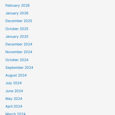
February 2026
January 2026
December 2025
October 2025
January 2025
December 2024
November 2024
October 2024
September 2024
August 2024
July 2024
June 2024
May 2024
April 2024
March 2024