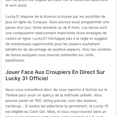
le sont aussi.
Lucky31 dispose de la licence octroyée par les autorités de
jeux en ligne du Curaçao. Vous pouvez aussi programmer une
pause d’un jour, d’une semaine ou de 6 mois. Les bonus sont
une composante relativement importante d’une enseigne de
casino en ligne. Lucky31 n’échappe pas à la règle et suggest
de nombreuses opportunités pour les joueurs souhaitant
bénéficier de davantage de positive aspects. Voici les varieties
de bonus auxquels vous pourrez prétendre sur cette
plateforme.
Jouer Face Aux Croupiers En Direct Sur
Lucky 31 Officiel
Nous vous conseillons donc de vous reporter à l’article sur le
Yankee pour avoir un aperçu de la méthode utilisée. Vous
pouvez parier en 1N2, rating precise, nom des buteurs,
handicap… Si toutes les sélections le permettent, le Lucky 15
est éligible au Cash Out. Mais, si vous vous trouvez dans un