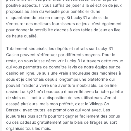
positive aspects. Il vous suffira de jouer à la sélection de jeux
proposés au sein du website pour bénéficier d’une
cinquantaine de prix en money. Si Lucky31 a choisi de
s’entourer des meilleurs fournisseurs de jeux, c’est également
pour donner la possibilité d’accès à des tables de jeux en live
de haute qualité.
Totalement sécurisés, les dépôts et retraits sur Lucky 31
Casino peuvent s’effectuer par différents moyens. Pour le
reste, on vous laisse découvrir Lucky 31 à travers cette revue
qui vous permettra de connaître l’avis de notre équipe sur ce
casino en ligne. Je suis une vraie amoureuse des machines à
sous et je cherchais depuis longtemps une plateforme qui
pouvait m’aider à vivre une aventure inoubliable. Le on line
casino Lucky31 m’a beaucoup émerveillé avec la riche palette
de slots qu’il met à la disposition de ses utilisateurs. J’en ai
essayé plusieurs, mais mon préféré, c’est le Vikings Go
Berzerk, avec toutes les promotions qui vont avec. Les
joueurs les plus actifs pourront gagner facilement des bonus
ou des cadeaux gratuitement par le biais de tirages au sort
organisés tous les mois.