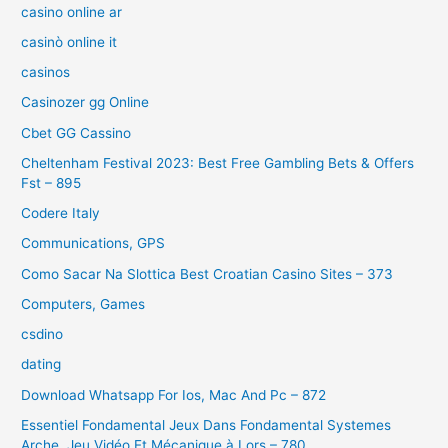
casino online ar
casinò online it
casinos
Casinozer gg Online
Cbet GG Cassino
Cheltenham Festival 2023: Best Free Gambling Bets & Offers
Fst – 895
Codere Italy
Communications, GPS
Como Sacar Na Slottica Best Croatian Casino Sites – 373
Computers, Games
csdino
dating
Download Whatsapp For Ios, Mac And Pc – 872
Essentiel Fondamental Jeux Dans Fondamental Systemes
Arche, Jeu Vidéo Et Mécanique à Lors – 780