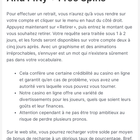
Pour effectuer un retrait, vous n’aurez qu’à vous rendre sur
votre compte et cliquer sur le menu en haut du côté droit.
Appuyez maintenant sur « Retirer », puis entrez le montant que
vous souhaitez retirer. Votre requête sera traitée sous 1 à 2
jours, et les fonds seront disponibles sur votre compte deux à
cinq jours après. Avec un graphisme et des animations
irréprochables, s’ennuyer est un mot qui n’existera sûrement
pas dans votre vocabulaire.
Cela confère une certaine crédibilité au casino en ligne
et garantit qu’en cas de problème, vous avez une
autorité vers laquelle vous pouvez vous tourner.
Notre casino en ligne offre une variété de
divertissements pour les joueurs, quels que soient leurs
goûts et leur finances.
Attention cependant à ne pas être trop ambitieux au
risque de perdre plusieurs pronos.
Sur le web site, vous pourrez recharger votre solde par moyen
de bonus de recharge à un glorious taux de pourcentage. Bref,