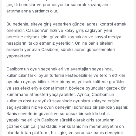
çeşitli bonuslar ve promosyonlar sunarak kazançlarını
artırmalarına yardımcı olur.
Bu nedenle, siteye giriş yaparken güncel adresi kontrol etmek
önemlidir. Casibom’un hızlı ve kolay giriş sağlayan yeni
adresine erişmek için, güvenilir kaynakları ve sosyal medya
hesaplarını takip etmeniz yeterlidir. Online bahis siteleri
arasında yer alan Casibom, sürekli adres güncellemeleri
yapmaktadır.
Casibom’un oyun seçenekleri ve avantajları sayesinde,
kullanıcılar farklı oyun türlerini keşfedebilirler ve tercih ettikleri
oyunları oynayabilirler. Her bir oyun, yüksek kalitede grafikler
ve ses efektleriyle donatılmıştır, böylece oyuncular gerçek bir
kumarhane atmosferi yaşayabilirler. Ayrıca, Casibom’un
kullanıcı dostu arayüzü sayesinde oyunlara kolayca erişim
sağlayabilirsiniz ve oyun deneyimi sorunsuz bir şekilde yaşanır.
Bahis severlerin güvenli ve sorunsuz bir şekilde bahis
yapabilmeleri için Casibom sürekli olarak giriş sorunlarını
çözmek için çalışmaktadır. Her kullanıcının memnuniyetini ön
planda tutan platform, hızlı giriş ve sorunsuz bahis deneyimi