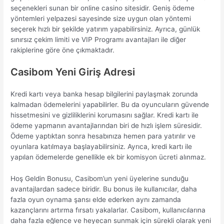
seçenekleri sunan bir online casino sitesidir. Geniş ödeme
yöntemleri yelpazesi sayesinde size uygun olan yöntemi
seçerek hızlı bir şekilde yatırım yapabilirsiniz. Ayrıca, günlük
sınırsız çekim limiti ve VIP Programı avantajları ile diğer
rakiplerine göre öne çıkmaktadır.
Casibom Yeni Giriş Adresi
Kredi kartı veya banka hesap bilgilerini paylaşmak zorunda
kalmadan ödemelerini yapabilirler. Bu da oyuncuların güvende
hissetmesini ve gizliliklerini korumasını sağlar. Kredi kartı ile
ödeme yapmanın avantajlarından biri de hızlı işlem süresidir.
Ödeme yaptıktan sonra hesabınıza hemen para yatırılır ve
oyunlara katılmaya başlayabilirsiniz. Ayrıca, kredi kartı ile
yapılan ödemelerde genellikle ek bir komisyon ücreti alınmaz.
Hoş Geldin Bonusu, Casibom’un yeni üyelerine sunduğu
avantajlardan sadece biridir. Bu bonus ile kullanıcılar, daha
fazla oyun oynama şansı elde ederken aynı zamanda
kazançlarını artırma fırsatı yakalarlar. Casibom, kullanıcılarına
daha fazla eğlence ve heyecan sunmak için sürekli olarak yeni