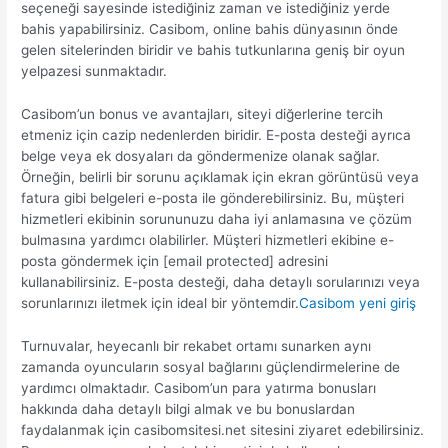
seçeneği sayesinde istediğiniz zaman ve istediğiniz yerde
bahis yapabilirsiniz. Casibom, online bahis dünyasının önde
gelen sitelerinden biridir ve bahis tutkunlarına geniş bir oyun
yelpazesi sunmaktadır.
Casibom’un bonus ve avantajları, siteyi diğerlerine tercih
etmeniz için cazip nedenlerden biridir. E-posta desteği ayrıca
belge veya ek dosyaları da göndermenize olanak sağlar.
Örneğin, belirli bir sorunu açıklamak için ekran görüntüsü veya
fatura gibi belgeleri e-posta ile gönderebilirsiniz. Bu, müşteri
hizmetleri ekibinin sorununuzu daha iyi anlamasına ve çözüm
bulmasına yardımcı olabilirler. Müşteri hizmetleri ekibine e-
posta göndermek için [email protected] adresini
kullanabilirsiniz. E-posta desteği, daha detaylı sorularınızı veya
sorunlarınızı iletmek için ideal bir yöntemdir.
Casibom yeni giriş
Turnuvalar, heyecanlı bir rekabet ortamı sunarken aynı
zamanda oyuncuların sosyal bağlarını güçlendirmelerine de
yardımcı olmaktadır. Casibom’un para yatırma bonusları
hakkında daha detaylı bilgi almak ve bu bonuslardan
faydalanmak için casibomsitesi.net sitesini ziyaret edebilirsiniz.