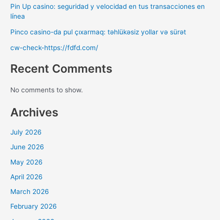
Pin Up casino: seguridad y velocidad en tus transacciones en
línea
Pinco casino-da pul çıxarmaq: təhlükəsiz yollar və sürət
cw-check-https://fdfd.com/
Recent Comments
No comments to show.
Archives
July 2026
June 2026
May 2026
April 2026
March 2026
February 2026