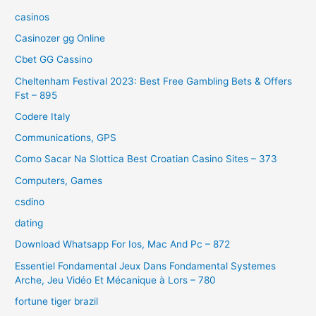
casinos
Casinozer gg Online
Cbet GG Cassino
Cheltenham Festival 2023: Best Free Gambling Bets & Offers
Fst – 895
Codere Italy
Communications, GPS
Como Sacar Na Slottica Best Croatian Casino Sites – 373
Computers, Games
csdino
dating
Download Whatsapp For Ios, Mac And Pc – 872
Essentiel Fondamental Jeux Dans Fondamental Systemes
Arche, Jeu Vidéo Et Mécanique à Lors – 780
fortune tiger brazil