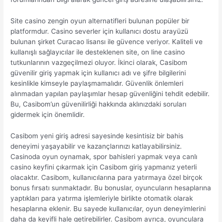
Site casino zengin oyun alternatifleri bulunan popüler bir
platformdur. Casino severler için kullanıcı dostu arayüzü
bulunan şirket Curacao lisansı ile güvence veriyor. Kaliteli ve
kullanışlı sağlayıcılar ile desteklenen site, on line casino
tutkunlarının vazgeçilmezi oluyor. İkinci olarak, Casibom
güvenilir giriş yapmak için kullanıcı adı ve şifre bilgilerini
kesinlikle kimseyle paylaşmamalıdır. Güvenlik önlemleri
alınmadan yapılan paylaşımlar hesap güvenliğini tehdit edebilir.
Bu, Casibom’un güvenilirliği hakkında aklınızdaki soruları
gidermek için önemlidir.
Casibom yeni giriş adresi sayesinde kesintisiz bir bahis
deneyimi yaşayabilir ve kazançlarınızı katlayabilirsiniz.
Casinoda oyun oynamak, spor bahisleri yapmak veya canlı
casino keyfini çıkarmak için Casibom giriş yapmanız yeterli
olacaktır. Casibom, kullanıcılarına para yatırmaya özel birçok
bonus fırsatı sunmaktadır. Bu bonuslar, oyuncuların hesaplarına
yaptıkları para yatırma işlemleriyle birlikte otomatik olarak
hesaplarına eklenir. Bu sayede kullanıcılar, oyun deneyimlerini
daha da keyifli hale getirebilirler. Casibom ayrıca, oyunculara