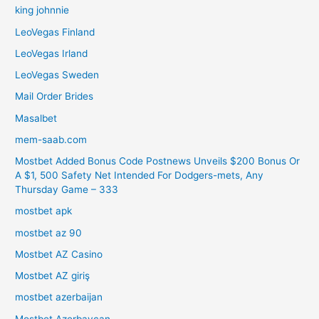
king johnnie
LeoVegas Finland
LeoVegas Irland
LeoVegas Sweden
Mail Order Brides
Masalbet
mem-saab.com
Mostbet Added Bonus Code Postnews Unveils $200 Bonus Or
A $1, 500 Safety Net Intended For Dodgers-mets, Any
Thursday Game – 333
mostbet apk
mostbet az 90
Mostbet AZ Casino
Mostbet AZ giriş
mostbet azerbaijan
Mostbet Azerbaycan