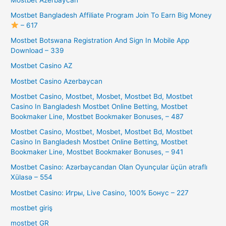
Mostbet Bangladesh Affiliate Program Join To Earn Big Money
– 617
Mostbet Botswana Registration And Sign In Mobile App
Download – 339
Mostbet Casino AZ
Mostbet Casino Azerbaycan
Mostbet Casino, Mostbet, Mosbet, Mostbet Bd, Mostbet
Casino In Bangladesh Mostbet Online Betting, Mostbet
Bookmaker Line, Mostbet Bookmaker Bonuses, – 487
Mostbet Casino, Mostbet, Mosbet, Mostbet Bd, Mostbet
Casino In Bangladesh Mostbet Online Betting, Mostbet
Bookmaker Line, Mostbet Bookmaker Bonuses, – 941
Mostbet Casino: Azərbaycandan Olan Oyunçular üçün ətraflı
Xülasə – 554
Mostbet Casino: Игры, Live Casino, 100% Бонус – 227
mostbet giriş
mostbet GR