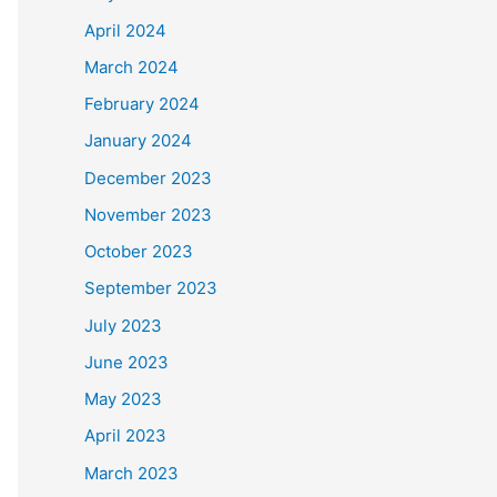
April 2024
March 2024
February 2024
January 2024
December 2023
November 2023
October 2023
September 2023
July 2023
June 2023
May 2023
April 2023
March 2023