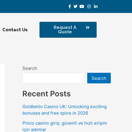
Request A
Contact Us
Quote
Search
Search
Recent Posts
Goldbetio Casino UK: Unlocking exciting
bonuses and free spins in 2026
Pinco casino giriş: güvenli ve hızlı erişim
için adımlar