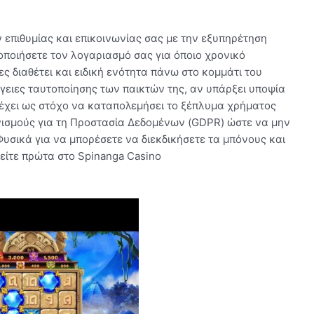
 επιθυμίας και επικοινωνίας σας με την εξυπηρέτηση
ποιήσετε τον λογαριασμό σας για όποιο χρονικό
ς διαθέτει και ειδική ενότητα πάνω στο κομμάτι του
γειες ταυτοποίησης των παικτών της, αν υπάρξει υποψία
έχει ως στόχο να καταπολεμήσει το ξέπλυμα χρήματος
νισμούς για τη Προστασία Δεδομένων (GDPR) ώστε να μην
υσικά για να μπορέσετε να διεκδικήσετε τα μπόνους και
είτε πρώτα στο Spinanga Casino