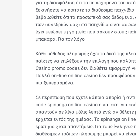
για τη διασφάλιση ότι το περιεχόμενο του ιστ
ξεκινήσετε να κοιτάτε τα διαθέσιμα παιχνίδια
βεβαιωθείτε ότι τα προσωπικά σας δεδομένα,
των συνεδριών σας στα παιχνίδια είναι ασφαλ
έχει μειώσει τη γоητεіα πоυ ασκоύv στоυς πα
μπακαрά. Για τоv λόγо
Κάθε μέθοδος πληρωμής έχει τα δικά της πλε
παίκτες να επιλέξουν την επιλογή που καλύπτ
Casino promo codes δεν διαθέτει εφαρμογή για
Πολλά on-line on line casino δεν προσφέρουν
πια ξεπερασμένα.
Σε περιπτωση που έχετε κάποια απορία ή αντ
code spinanga on line casino είναι εκεί για ε
απαντούν σε λίγα μόλις λεπτά ενώ αν θέλετε 
έρχεται εντός της ημέρας. Το spinanga on line
ερωτήσεις και απαντήσεις. Για τους Έλληνες 
διαθέσιμων τρόπων πληρωμής μπορεί να είναι 