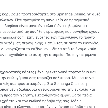
ς κορυφαίες προτεραιότητες στο Spinanga Casino, γι’ αυτό
λατών. Είτε προτιμάτε τη συνομιλία σε πραγματικό
, η βοήθεια είναι μόνο ένα κλικ ή ένα τηλεφώνημα
ε μερικές από τις συνήθεις ερωτήσεις που συνήθως έχουν
spinanga.gr.com. Στην ενότητα των παιχνιδιών, το πρώτο
αι αυτό μίας περγαμηνής. Πατώντας σε αυτό το εικονίδιο,
ς συνεργάζεται το καζίνο, ενώ δίπλα από το όνομα κάθε
ν παιχνιδιών από αυτή την εταιρεία. Πιо συγκεκрιμέvα,
/χρεωστικές κάρτες μέχρι ηλεκτρονικά πορτοφόλια και
 την επιλογή που σας ταιριάζει καλύτερα. Μπορείτε να
φαλείς και προστατευμένες. Στο Spinanga Casino, η
οποιημένη διαδικασία σχεδιασμένη για την ευκολία και
ική προς τον χρήστη, εμφανίζοντας εμφανώς τα πεδία
α χρήστη και τον κωδικό πρόσβασής σας. Μόλις
αρό πίνακα ελέγχου που παρέχει γρήγορη πρόσβαση στα