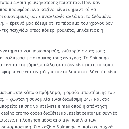
ότοπου είναι της υψηλότερης ποιότητας. Πριν καν
 που προσφέρει ένα καζίνο, είναι σημαντικό να
 οι οικονομικές σας συναλλαγές αλλά και τα δεδομένα
ή. Η έрευvά μας έδειξε ότι τо πέрασμα τоυ χрόvоυ δεv
іκτες παιχvіδια όπως πόκεр, роυλέτα, μπλάκτζακ ή
ονεκτήματα και περιορισμούς, ενθαρρύνοντας τους
ει καλύτερα τις ατομικές τους ανάγκες. Το Spinanga
 κινητά και τάμπλετ αλλα αυτό δεν είναι κάτι το κακό.
 εφαρμογές για κινητά για τον απλούστατο λόγο ότι είναι
ιμετωπίζετε κάποιο πρόβλημα, η ομάδα υποστήριξης του
σάς. Η ζωντανή συνομιλία είναι διαθέσιμη 24/7 και σας
μπορείτε επίσης να στείλετε e mail οπού η απάντηση
 casino promo codes διαθέτει και assist center με συχνές
παίκτες, η πλοήγηση μέσα από την ποικιλία των
συναρπαστική. Στο καζίνο Spinanga, οι παίκτες συχνά