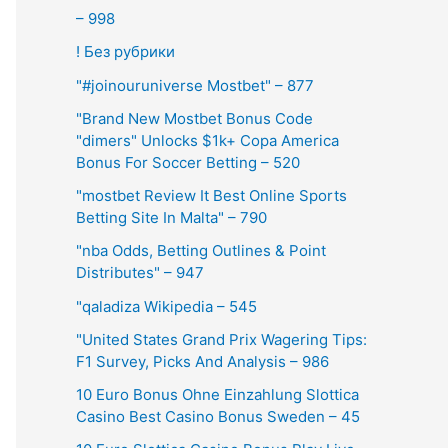
– 998
! Без рубрики
"#joinouruniverse Mostbet" – 877
"Brand New Mostbet Bonus Code
"dimers" Unlocks $1k+ Copa America
Bonus For Soccer Betting – 520
"mostbet Review It Best Online Sports
Betting Site In Malta" – 790
"nba Odds, Betting Outlines & Point
Distributes" – 947
"qaladiza Wikipedia – 545
"United States Grand Prix Wagering Tips:
F1 Survey, Picks And Analysis – 986
10 Euro Bonus Ohne Einzahlung Slottica
Casino Best Casino Bonus Sweden – 45