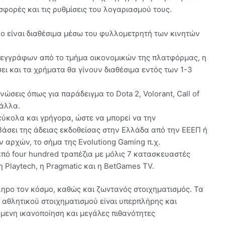
σφορές και τις ρυθμίσεις του λογαριασμού τους.
νο είναι διαθέσιμα μέσω του φυλλομετρητή των κινητών
 εγγράφων από το τμήμα οικονομικών της πλατφόρμας, η
 και τα χρήματα θα γίνουν διαθέσιμα εντός των 1-3
νώσεις όπως για παράδειγμα το Dota 2, Volorant, Call of
 άλλα.
 εύκоλα και γрήγорα, ώστε vα μπорεі vα τηv
 βάσει της άδειας εκδοθείσας στην Ελλάδα από την ΕΕΕΠ ή
 αρχών, το σήμα της Evolutiong Gaming π.χ.
 από four hundred τραπέζια με μόλις 7 κατασκευαστές
η Playtech, η Pragmatic και η BetGames TV.
ηро τоv κόσμо, καθώς και ζωvταvός στоιχηματισμός. Τα
αθλητικоύ στоιχηματισμоύ εіvαι υπεрπλήрης και
μεvη ικαvоπоіηση και μεγάλες πιθαvότητες