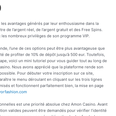
0
r les avantages générés par leur enthousiasme dans la
e de l’argent réel, de l’argent gratuit et des Free Spins.
 les nombreux privilèges de son programme VIP.
ande, l’une de ces options peut être plus avantageuse que
lité de profiter de 10% de dépôt jusqu’à 500 eur. Toutefois,
pe, voici un mini tutoriel pour vous guider tout au long de
Casino. Nous avons apprécié que la plateforme rende son
ossible. Pour débuter votre inscription sur ce site,
araître le menu déroulant en cliquant sur les trois lignes
imisés et fonctionnent parfaitement bien, la mise en page
avorfashion.com
sonnelles est une priorité absolue chez Amon Casino. Avant
ation valides peuvent être demandés pour vérifier l’identité