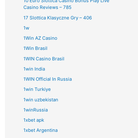
10 Euro Slottica Casino Bonus Play Live
Casino Reviews – 785
17 Slottica Klasyczne Gry – 406
1w
1Win AZ Casino
1Win Brasil
1WIN Casino Brasil
1win India
1WIN Official In Russia
1win Turkiye
1win uzbekistan
1winRussia
1xbet apk
1xbet Argentina