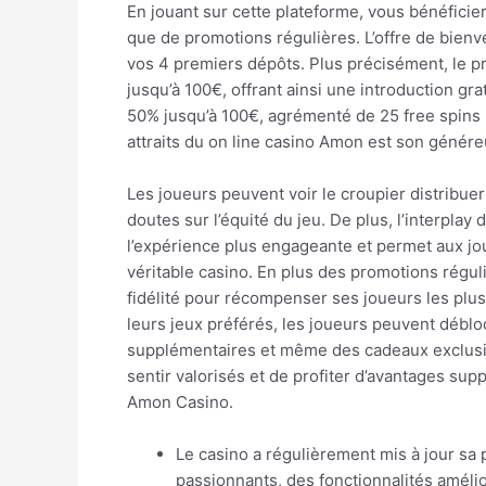
En jouant sur cette plateforme, vous bénéficie
que de promotions régulières. L’offre de bien
vos 4 premiers dépôts. Plus précisément, le 
jusqu’à 100€, offrant ainsi une introduction gr
50% jusqu’à 100€, agrémenté de 25 free spins u
attraits du on line casino Amon est son géné
Les joueurs peuvent voir le croupier distribuer 
doutes sur l’équité du jeu. De plus, l’interplay
l’expérience plus engageante et permet aux jo
véritable casino. En plus des promotions rég
fidélité pour récompenser ses joueurs les plus
leurs jeux préférés, les joueurs peuvent déb
supplémentaires et même des cadeaux exclusif
sentir valorisés et de profiter d’avantages sup
Amon Casino.
Le casino a régulièrement mis à jour sa 
passionnants, des fonctionnalités amélio