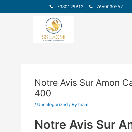
Skip
Post
7330129912
7660030557
to
navigation
content
Notre Avis Sur Amon C
400
/
Uncategorized
/ By
team
Notre Avis Sur A