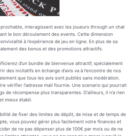
réprochable, interagissent avec les joueurs through un chat
urant le bon déroulement des events. Cette dimension
onvivialité à l’expérience de jeu en ligne. En plus de sa
lement des bonus et des promotions attractifs.
éficierez d’un bundle de bienvenue attractif, spécialement
ir des incitatifs en échange d’avis va à l’encontre de nos
galement que tous les avis sont publiés sans modération.
aire vérifier l’adresse mail fournie. Une scenario qui pourrait
s de récompense plus transparentes. D’ailleurs, il n’a rien
et mieux établi.
ilité de fixer des limites de dépôt, de mise et de temps de
pte, vous pouvez gérer plus facilement votre finances et
écider de ne pas dépenser plus de 100€ par mois ou de ne