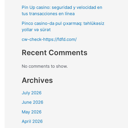
Pin Up casino: seguridad y velocidad en
tus transacciones en línea
Pinco casino-da pul çıxarmaq: təhlükəsiz
yollar və sürət
cw-check-https://fdfd.com/
Recent Comments
No comments to show.
Archives
July 2026
June 2026
May 2026
April 2026