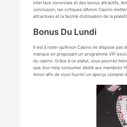
interface conviviale et des bonus attractifs, 
conclusion, les critiques d’Amon Casino mettent
attractives et la facilité d’utilisation de la plate
Bonus Du Lundi
Il est à noter qu’Amon Casino ne dispose pas 
manque en proposant un programme VIP exclusif
du casino. Grâce à ce statut, vous pourrez bén
que d’un help consumer dédié aux membres VIP.
Amon afin de vous fournir un aperçu complet d