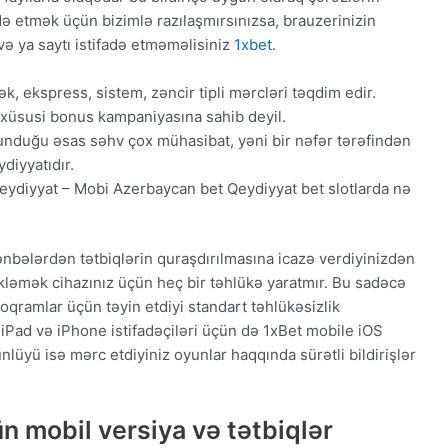
ifadə etmək üçün bizimlə razılaşmırsınızsa, brauzerinizin
və ya saytı istifadə etməməlisiniz
1xbet
.
ekspress, sistem, zəncir tipli mərcləri təqdim edir.
n xüsusi bonus kampaniyasına sahib deyil.
lunduğu əsas səhv çox mühasibat, yəni bir nəfər tərəfindən
diyyatıdır.
eydiyyat – Mobi Azerbaycan bet Qeydiyyat bet slotlarda nə
bələrdən tətbiqlərin quraşdırılmasına icazə verdiyinizdən
ükləmək cihazınız üçün heç bir təhlükə yaratmır. Bu sadəcə
ramlar üçün təyin etdiyi standart təhlükəsizlik
 iPad və iPhone istifadəçiləri üçün də 1xBet mobile iOS
nlüyü isə mərc etdiyiniz oyunlar haqqında sürətli bildirişlər
ün mobil versiya və tətbiqlər