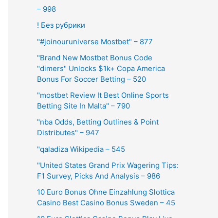
– 998
! Без рубрики
"#joinouruniverse Mostbet" – 877
"Brand New Mostbet Bonus Code
"dimers" Unlocks $1k+ Copa America
Bonus For Soccer Betting – 520
"mostbet Review It Best Online Sports
Betting Site In Malta" – 790
"nba Odds, Betting Outlines & Point
Distributes" – 947
"qaladiza Wikipedia – 545
"United States Grand Prix Wagering Tips:
F1 Survey, Picks And Analysis – 986
10 Euro Bonus Ohne Einzahlung Slottica
Casino Best Casino Bonus Sweden – 45