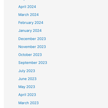
April 2024
March 2024
February 2024
January 2024
December 2023
November 2023
October 2023
September 2023
July 2023
June 2023
May 2023
April 2023
March 2023