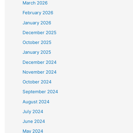
March 2026
February 2026
January 2026
December 2025
October 2025
January 2025
December 2024
November 2024
October 2024
September 2024
August 2024
July 2024
June 2024
May 2024