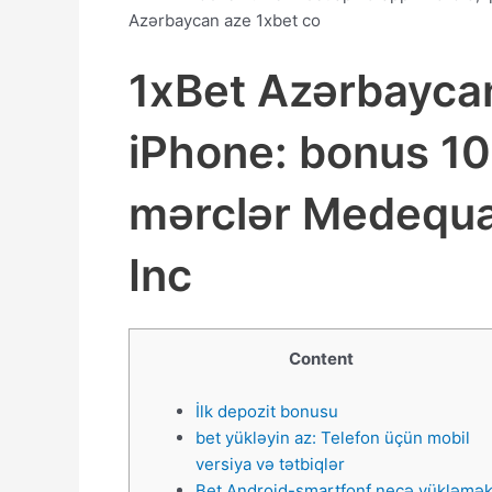
Azərbaycan aze 1xbet co
1xBet Azərbaycan
iPhone: bonus 100
mərclər Medequa
Inc
Content
İlk depozit bonusu
bet yükləyin az: Telefon üçün mobil
versiya və tətbiqlər
Bet Android-smartfonf necə yükləmə