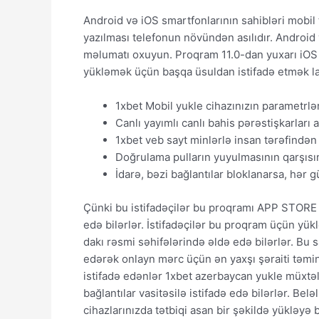
Android və iOS smartfonlarının sahibləri mobil 
yazılması telefonun növündən asılıdır. Android
məlumatı oxuyun. Proqram 11.0-dan yuxarı iOS
yükləmək üçün başqa üsuldan istifadə etmək la
1xbet Mobil yukle cihazınızın parametrlər
Canlı yayımlı canlı bahis pərəstişkarları 
1xbet veb sayt minlərlə insan tərəfindən 
Doğrulama pulların yuyulmasının qarşısın
İdarə, bəzi bağlantılar bloklanarsa, hər g
Çünki bu istifadəçilər bu proqramı APP STORE va
edə bilərlər. İstifadəçilər bu proqram üçün yük
dakı rəsmi səhifələrində əldə edə bilərlər. Bu
edərək onlayn mərc üçün ən yaxşı şəraiti təmi
istifadə edənlər 1xbet azerbaycan yukle müxtəlif
bağlantılar vasitəsilə istifadə edə bilərlər. Be
cihazlarınızda tətbiqi asan bir şəkildə yükləyə 