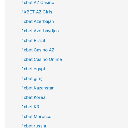
1xbet AZ Casino
1XBET AZ Giriş
1xbet Azerbajan
1xbet Azerbaydjan
1xbet Brazil
1xbet Casino AZ
1xbet Casino Online
1xbet egypt
1xbet giriş
1xbet Kazahstan
1xbet Korea
1xbet KR
1xbet Morocco
1xbet russia