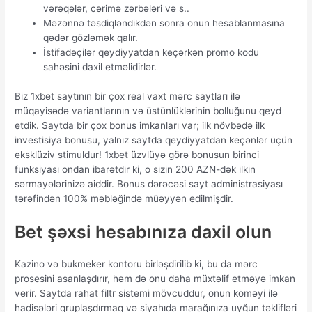
vərəqələr, cərimə zərbələri və s..
Məzənnə təsdiqləndikdən sonra onun hesablanmasına
qədər gözləmək qalır.
İstifadəçilər qeydiyyatdan keçərkən promo kodu
sahəsini daxil etməlidirlər.
Biz 1xbet saytının bir çox real vaxt mərc saytları ilə
müqayisədə variantlarının və üstünlüklərinin bolluğunu qeyd
etdik. Saytda bir çox bonus imkanları var; ilk növbədə ilk
investisiya bonusu, yalnız saytda qeydiyyatdan keçənlər üçün
eksklüziv stimuldur! 1xbet üzvlüyə görə bonusun birinci
funksiyası ondan ibarətdir ki, o sizin 200 AZN-dək ilkin
sərmayələrinizə aiddir. Bonus dərəcəsi sayt administrasiyası
tərəfindən 100% məbləğində müəyyən edilmişdir.
Bet şəxsi hesabınıza daxil olun
Kazino və bukmeker kontoru birləşdirilib ki, bu da mərc
prosesini asanlaşdırır, həm də onu daha müxtəlif etməyə imkan
verir. Saytda rahat filtr sistemi mövcuddur, onun köməyi ilə
hadisələri qruplaşdırmaq və siyahıda marağınıza uyğun təklifləri