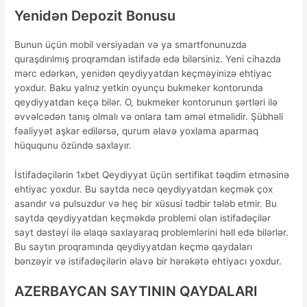
Yenidən Depozit Bonusu
Bunun üçün mobil versiyadan və ya smartfonunuzda
quraşdırılmış proqramdan istifadə edə bilərsiniz. Yeni cihazda
mərc edərkən, yenidən qeydiyyatdan keçməyinizə ehtiyac
yoxdur. Baku yalnız yetkin oyunçu bukmeker kontorunda
qeydiyyatdan keçə bilər. O, bukmeker kontorunun şərtləri ilə
əvvəlcədən tanış olmalı və onlara tam əməl etməlidir. Şübhəli
fəaliyyət aşkar edilərsə, qurum əlavə yoxlama aparmaq
hüququnu özündə saxlayır.
İstifadəçilərin 1xbet Qeydiyyat üçün sertifikat təqdim etməsinə
ehtiyac yoxdur. Bu saytda necə qeydiyyatdan keçmək çox
asandır və pulsuzdur və heç bir xüsusi tədbir tələb etmir. Bu
saytda qeydiyyatdan keçməkdə problemi olan istifadəçilər
sayt dəstəyi ilə əlaqə saxlayaraq problemlərini həll edə bilərlər.
Bu saytın proqramında qeydiyyatdan keçmə qaydaları
bənzəyir və istifadəçilərin əlavə bir hərəkətə ehtiyacı yoxdur.
AZERBAYCAN SAYTININ QAYDALARI