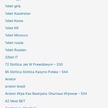
1xbet giriş
1xbet Kazahstan
1xbet Korea
1xbet KR
1xbet Morocco
1xbet russia
1xbet Russian
22bet IT
72 Slottica Jak W Prawdziwym – 330
85 Slottica Slottica Kasyno Polska – 544
Aviator
aviator brazil
Aviator Игра Как Выиграть Опытных Игроков – 534
AZ Most BET