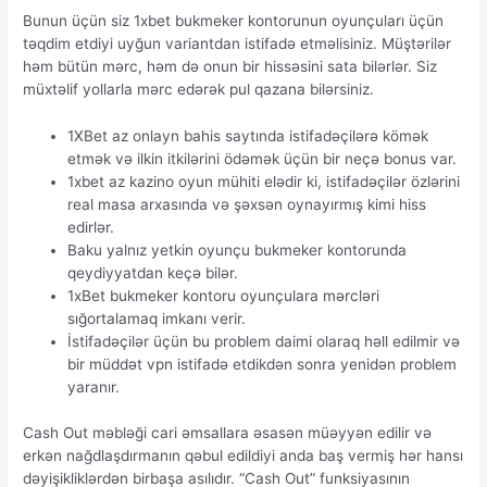
Bunun üçün siz 1xbet bukmeker kontorunun oyunçuları üçün
təqdim etdiyi uyğun variantdan istifadə etməlisiniz. Müştərilər
həm bütün mərc, həm də onun bir hissəsini sata bilərlər. Siz
müxtəlif yollarla mərc edərək pul qazana bilərsiniz.
1XBet az onlayn bahis saytında istifadəçilərə kömək
etmək və ilkin itkilərini ödəmək üçün bir neçə bonus var.
1xbet az kazino oyun mühiti elədir ki, istifadəçilər özlərini
real masa arxasında və şəxsən oynayırmış kimi hiss
edirlər.
Baku yalnız yetkin oyunçu bukmeker kontorunda
qeydiyyatdan keçə bilər.
1xBet bukmeker kontoru oyunçulara mərcləri
sığortalamaq imkanı verir.
İstifadəçilər üçün bu problem daimi olaraq həll edilmir və
bir müddət vpn istifadə etdikdən sonra yenidən problem
yaranır.
Cash Out məbləği cari əmsallara əsasən müəyyən edilir və
erkən nağdlaşdırmanın qəbul edildiyi anda baş vermiş hər hansı
dəyişikliklərdən birbaşa asılıdır. “Cash Out” funksiyasının