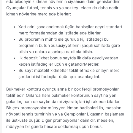
edə biləcəyiniz idman növlərinin siyahısını daim genişləndirir.
Oyunçular futbol, ​​tennis və ya xokkey, eləcə də daha nadir
idman növlərinə mərc edə bilərlər;
Xəttlərini şaxələndirmək üçün bahisçilər qeyri-standart
mərc formatlarından da istifadə edə bilərlər.
Bu proqramın mühiti elə qurulub ki, istifadəçi bu
proqramın bütün xüsusiyyətlərini şaquli səhifədə görə
bilsin və onlara asanlıqla daxil ola bilsin.
İlk depozit 1xbet bonus saytda ilk dəfə qeydiyyatdan
keçən istifadəçilər üçün əlçatandırMərclər.
Bu sayt müxtəlif xidmətlər təklif etməklə onlayn mərc
şərtlərini istifadəçilər üçün çox asanlaşdırıb.
Bukmeker kontoru oyunçularına bir çox fərqli promosyonlar
təklif edir. Onlarda həm bukmeker kontorunun saytına yeni
gələnlər, həm də saytın daimi ziyarətçiləri iştirak edə bilərlər.
Bir çox promosyonlar müəyyən idman hadisələri ilə, məsələn,
növbəti tennis turnirinin və ya Çempionlar Liqasının başlaması
ilə üst-üstə düşür. Digər promosyonlar daimidir, məsələn,
müəyyən bir gündə hesabı doldurmaq üçün bonus.