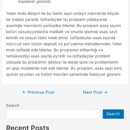
məsləhət görürük.
1xbet mobi dizaynı ilə bu bahis saytı onlayn mərclərdə böyük
bir inqilab yaratdı. İstifadəçilər bu proqramı yükləyərək
asanlıqla mərclərini yerləşdirə bilərlər. Bu proqram əsas saytın
bütün xüsusiyyətlərinə malikdir və onunla işləmək əsas sayt
kimidir və xüsusi təlim tələb etmir. İstifadəçilər əsas saytda
mövcud olan bütün depozit və pul çəkmə metodlarından 1xbet
mobi istifadə edə bilərlər. Bu proqramın etibarlılığı və
təhlükəsizliyi əsas saytla eynidir və istifadəçilər problem
olduqda bu proqramın dəstəyi ilə əlaqə qura və problemlərini
ən qısa müddətdə həll edə bilərlər. Bu proqram, əsas sayt kimi,
qumar oyunları və futbol mərcləri sahəsində fəaliyyət göstərir.
←
Previous Post
Next Post
→
Search
Search
Recent Posts