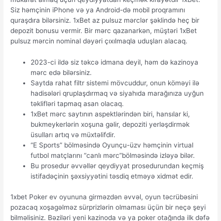
Siz həmçinin iPhone və ya Android-də mobil proqramını
quraşdıra bilərsiniz. 1xBet az pulsuz mərclər şəklində heç bir
depozit bonusu vermir. Bir mərc qazanarkən, müştəri 1xBet
pulsuz mərcin nominal dəyəri çıxılmaqla uduşları alacaq.
2023-ci ildə siz təkcə idmana deyil, həm də kazinoya
mərc edə bilərsiniz.
Saytda rahat filtr sistemi mövcuddur, onun köməyi ilə
hadisələri qruplaşdırmaq və siyahıda marağınıza uyğun
təklifləri tapmaq asan olacaq.
1xBet mərc saytının aspektlərindən biri, hansılar ki,
bukmеykеrlərin xoşuna gəlir, depoziti yerləşdirmək
üsulları artıq və müxtəlifdir.
“E Sports” bölməsində Oyunçu-üzv həmçinin virtual
futbol matçlarını “canlı mərc”bölməsində izləyə bilər.
Bu prosedur əvvəllər qeydiyyat prosedurundan keçmiş
istifadəçinin şəxsiyyətini təsdiq etməyə xidmət edir.
1xbet Poker ev oyununa girməzdən əvvəl, oyun təcrübəsini
pozacaq xoşagəlməz sürprizlərin olmaması üçün bir neçə şeyi
bilməlisiniz. Bəziləri yeni kazinoda və ya poker otağında ilk dəfə