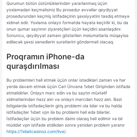
Qurumun bütün üstünlüklərindən yararlanmaq üçün
yoxlamadan keçməlisiniz Bu prosedur əvvəllər qeydiyyat
prosedurundan keçmiş istifadəçinin şəxsiyyətini təsdiq etməyə
xidmət edir. Yoxlama onlayn formatda həyata keçirilir ki, bu da
onun qumar saytının ziyarətçiləri üçün keçidini asanlaşdırır.
Sonuncu, qeydiyyat zamanı göstərilən məlumatlarla müqayisə
ediləcək şəxsi sənədlərin surətlərini göndərməli olacaq.
Proqramın iPhone-da
quraşdırılması
Bu problemləri həll etmək üçün onlar istədikləri zaman və hər
yerdə davam etmək üçün Cari Ünvana 1xbet Girişindən istifadə
etməlidirlər. Onlayn mərc edin və bu saytın müxtəlif
xidmətlərindən həzz alın və onlayn mərcdən həzz alın. Bəzi
bölgələrdə istifadəçilərin giriş problemi ola bilər və bu halda
istifadəçilər 1xbet vpn ilə bu problemi həll edə bilərlər.
İstifadəçilər üçün bu problem daimi olaraq həll edilmir və bir
müddət vpn istifadə etdikdən sonra yenidən problem yaranır
https://1xbetcasinoz.com/live/
.