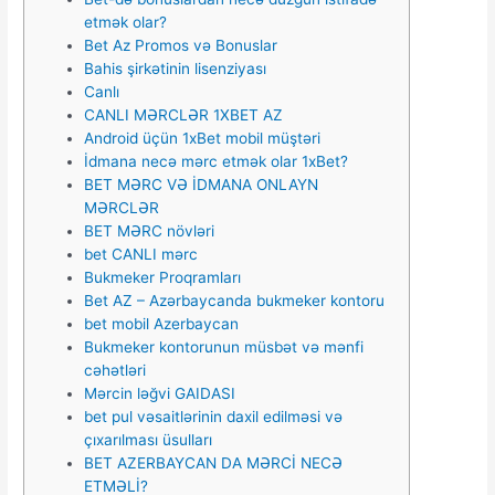
etmək olar?
Bet Az Promos və Bonuslar
Bahis şirkətinin lisenziyası
Canlı
CANLI MƏRCLƏR 1XBET AZ
Android üçün 1xBet mobil müştəri
İdmana necə mərc etmək olar 1xBet?
BET MƏRC VƏ İDMANA ONLAYN
MƏRCLƏR
BET MƏRC növləri
bet CANLI mərc
Bukmeker Proqramları
Bet AZ – Azərbaycanda bukmeker kontoru
bet mobil Azerbaycan
Bukmeker kontorunun müsbət və mənfi
cəhətləri
Mərcin ləğvi GAIDASI
bet pul vəsaitlərinin daxil edilməsi və
çıxarılması üsulları
BET AZERBAYCAN DA MƏRCİ NECƏ
ETMƏLİ?