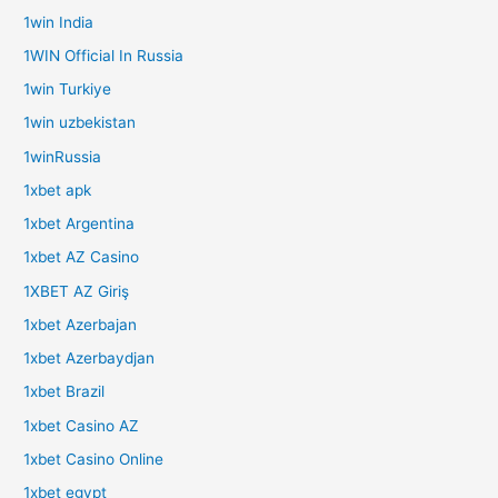
1win India
1WIN Official In Russia
1win Turkiye
1win uzbekistan
1winRussia
1xbet apk
1xbet Argentina
1xbet AZ Casino
1XBET AZ Giriş
1xbet Azerbajan
1xbet Azerbaydjan
1xbet Brazil
1xbet Casino AZ
1xbet Casino Online
1xbet egypt