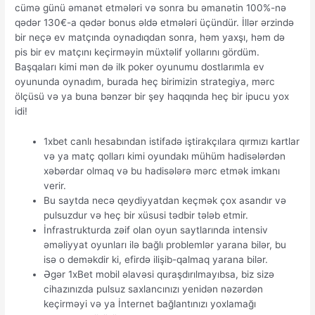
cümə günü əmanət etmələri və sonra bu əmanətin 100%-nə
qədər 130€-a qədər bonus əldə etmələri üçündür. İllər ərzində
bir neçə ev matçında oynadıqdan sonra, həm yaxşı, həm də
pis bir ev matçını keçirməyin müxtəlif yollarını gördüm.
Başqaları kimi mən də ilk poker oyunumu dostlarımla ev
oyununda oynadım, burada heç birimizin strategiya, mərc
ölçüsü və ya buna bənzər bir şey haqqında heç bir ipucu yox
idi!
1xbet canlı hesabından istifadə iştirakçılara qırmızı kartlar
və ya matç qolları kimi oyundakı mühüm hadisələrdən
xəbərdar olmaq və bu hadisələrə mərc etmək imkanı
verir.
Bu saytda necə qeydiyyatdan keçmək çox asandır və
pulsuzdur və heç bir xüsusi tədbir tələb etmir.
İnfrastrukturda zəif olan oyun saytlarında intensiv
əməliyyat oyunları ilə bağlı problemlər yarana bilər, bu
isə o deməkdir ki, efirdə ilişib-qalmaq yarana bilər.
Əgər 1xBet mobil əlavəsi quraşdırılmayıbsa, biz sizə
cihazınızda pulsuz saxlancınızı yenidən nəzərdən
keçirməyi və ya İnternet bağlantınızı yoxlamağı