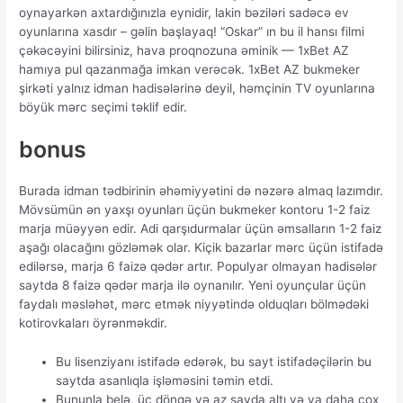
oynayarkən axtardığınızla eynidir, lakin bəziləri sadəcə ev
oyunlarına xasdır – gəlin başlayaq! “Oskar” ın bu il hansı filmi
çəkəcəyini bilirsiniz, hava proqnozuna əminik — 1xBet AZ
hamıya pul qazanmağa imkan verəcək. 1xBet AZ bukmeker
şirkəti yalnız idman hadisələrinə deyil, həmçinin TV oyunlarına
böyük mərc seçimi təklif edir.
bonus
Burada idman tədbirinin əhəmiyyətini də nəzərə almaq lazımdır.
Mövsümün ən yaxşı oyunları üçün bukmeker kontoru 1-2 faiz
marja müəyyən edir. Adi qarşıdurmalar üçün əmsalların 1-2 faiz
aşağı olacağını gözləmək olar. Kiçik bazarlar mərc üçün istifadə
edilərsə, marja 6 faizə qədər artır. Populyar olmayan hadisələr
saytda 8 faizə qədər marja ilə oynanılır. Yeni oyunçular üçün
faydalı məsləhət, mərc etmək niyyətində olduqları bölmədəki
kotirovkaları öyrənməkdir.
Bu lisenziyanı istifadə edərək, bu sayt istifadəçilərin bu
saytda asanlıqla işləməsini təmin etdi.
Bununla belə, üç döngə və az sayda altı və ya daha çox