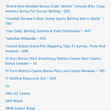
"Brand New Mostbet Bonus Code "dimers" Unlocks $1k+ Copa
America Bonus For Soccer Betting – 520
"mostbet Review It Best Online Sports Betting Site In Malta" –
790
"nba Odds, Betting Outlines & Point Distributes" – 947
"qaladiza Wikipedia – 545
"United States Grand Prix Wagering Tips: F1 Survey, Picks And
Analysis – 986
10 Euro Bonus Ohne Einzahlung Slottica Casino Best Casino
Bonus Sweden – 45
10 Euro Slottica Casino Bonus Play Live Casino Reviews – 785
17 Slottica Klasyczne Gry – 406
1w
1Win AZ Casino
1Win Brasil
1WIN Casino Brasil