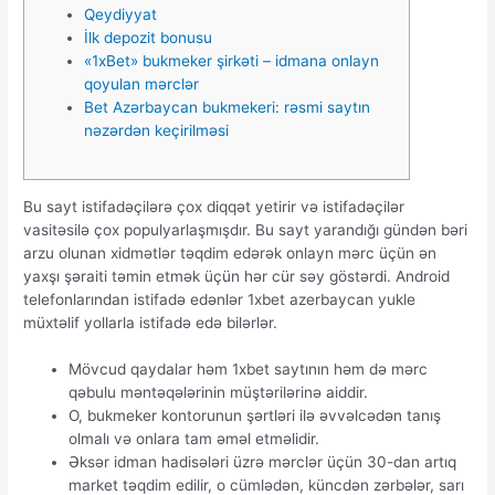
Qeydiyyat
İlk depozit bonusu
«1xBet» bukmeker şirkəti – idmana onlayn
qoyulan mərclər
Bet Azərbaycan bukmekeri: rəsmi saytın
nəzərdən keçirilməsi
Bu sayt istifadəçilərə çox diqqət yetirir və istifadəçilər
vasitəsilə çox populyarlaşmışdır. Bu sayt yarandığı gündən bəri
arzu olunan xidmətlər təqdim edərək onlayn mərc üçün ən
yaxşı şəraiti təmin etmək üçün hər cür səy göstərdi. Android
telefonlarından istifadə edənlər 1xbet azerbaycan yukle
müxtəlif yollarla istifadə edə bilərlər.
Mövcud qaydalar həm 1xbet saytının həm də mərc
qəbulu məntəqələrinin müştərilərinə aiddir.
O, bukmeker kontorunun şərtləri ilə əvvəlcədən tanış
olmalı və onlara tam əməl etməlidir.
Əksər idman hadisələri üzrə mərclər üçün 30-dan artıq
market təqdim edilir, o cümlədən, küncdən zərbələr, sarı