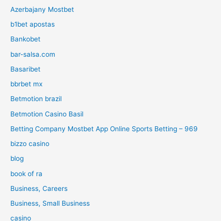
Azerbajany Mostbet
b1bet apostas
Bankobet
bar-salsa.com
Basaribet
bbrbet mx
Betmotion brazil
Betmotion Casino Basil
Betting Company Mostbet App Online Sports Betting – 969
bizzo casino
blog
book of ra
Business, Careers
Business, Small Business
casino