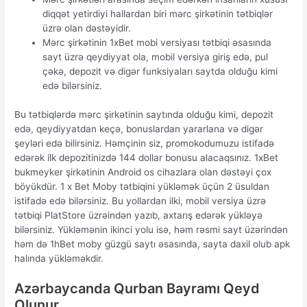
diqqət yetirdiyi hallardan biri mərc şirkətinin tətbiqlər
üzrə olan dəstəyidir.
Mərc şirkətinin 1xBet mobi versiyası tətbiqi əsasında
sayt üzrə qeydiyyat ola, mobil versiya giriş edə, pul
çəkə, depozit və digər funksiyaları saytda olduğu kimi
edə bilərsiniz.
Bu tətbiqlərdə mərc şirkətinin saytında olduğu kimi, depozit
edə, qeydiyyatdan keçə, bonuslardan yararlana və digər
şeyləri edə bilirsiniz. Həmçinin siz, promokodumuzu istifadə
edərək ilk depozitinizdə 144 dollar bonusu alacaqsınız. 1xBet
bukmeyker şirkətinin Android os cihazlara olan dəstəyi çox
böyükdür. 1 x Bet Moby tətbiqini yükləmək üçün 2 üsuldan
istifadə edə bilərsiniz. Bu yollardan ilki, mobil versiya üzrə
tətbiqi PlatStore üzrəindən yazıb, axtarış edərək yükləyə
bilərsiniz. Yükləmənin ikinci yolu isə, həm rəsmi sayt üzərindən
həm də 1hBet moby güzgü saytı əsasında, sayta daxil olub apk
halında yükləməkdir.
Azərbaycanda Qurban Bayramı Qeyd
Olunur