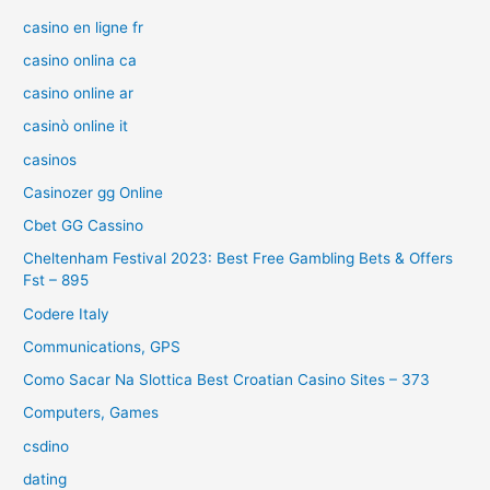
casino en ligne fr
casino onlina ca
casino online ar
casinò online it
casinos
Casinozer gg Online
Cbet GG Cassino
Cheltenham Festival 2023: Best Free Gambling Bets & Offers
Fst – 895
Codere Italy
Communications, GPS
Como Sacar Na Slottica Best Croatian Casino Sites – 373
Computers, Games
csdino
dating