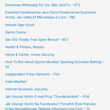
Download Whatsapp For Ios, Mac And Pc – 872
Essentiel Fondamental Jeux Dans Fondamental Systemes
Arche, Jeu Vidéo Et Mécanique à Lors – 780
fortune tiger brazil
Gama Casino
Get 100 Totally Free Spins Bonus! – 807
Health & Fitness, Beauty
Home & Family, Home Security
How To Bet About Sports Mostbet Sporting Activities Betting –
55
Independent Poker Network – 794
India Mostbet
Internet Business, Security
Jak Usunąć Konto E-mail Przy Thunderbirdzie? – 434
Jak Usunąć Konto Na Facebooku? Poradnik Krok Poprzez
Kroku Kompleksowa Obsługa Informatyczna Firm – 10