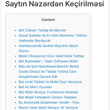
Saytın Nəzərdən Keçirilməsi
Content
Bet Cellular Tətbiqi Ilə Mərclər
Sosial Şəbəkə Və En Este Momento Telefon
Vasitəsilə Qeydiyyat
Azərbaycanda Qurban Bayramı Qeyd
Olunur
Mobil Cihazlarınız Üzrə 1xbet Mobi Tətbiqi
Bet Bukmeker – 1xbet Software Mobil
Bdu-da Qızıl Nanohissəciklərinin Bioloji
Üsulla Sintezi Və Tibbdə Tətbiqi Üzrə
Araşdırmalar Davam Edir
Bet mobi Tətbiqi Və Mobil Sayt Versiyası
Bet Az Mərc Oyunları
Bet Mobi Versiya: Funksional Imkanlar
Bet Mobil Tətbiqlərin Sistem Tələbləri
Bu Avtomobil Şirkətindən Yenilik – Foto
Rəsmi 1xbet Mobi Versiya: W Tamtym