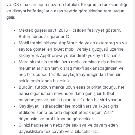
və iOS cihazları üçün nəzərdə tutulub. Proqramın funksionallığı
və dizaynı istifadəçilərin əsas saytda gördüklərinə tam uyğun
gəlir.
Məktəb guşəsi saytı 2016 – cı ildən fəaliyyət göstərir.
Bütün hüquqlar qorunur ©
Mobil tətbiqi birbaşa AppStore-da yazıb axtararaq və ya
saytda göstərilən 1xBet mobil versiya güzgüsü üzərinə
klikləyərək AppStore-a yönləndirilib yükləyə bilərsiniz.
Mərc şirkətinin tətbiqi üzrə mobil versiya giriş edərkən
məlumatlarınızın tam olaraq məxfi saxlanacağından və
heç bir üçüncü tərəflə paylaşılmayacağından tam bir
şəkilə əmin landa bilərsiniz.
Bürcün, futbolun marka üçün əsas prioritet olduğu, hər
hansı digər idman növündən daha geniş bir futbol
meydançası və bahis tipləri təklif edən bir sirri yoxdur.
Qeydiyyatlı istifadəçilər isə mobil versiya 1xBet giriş
etdikdən sonra burada depozit etmək üçün “Artır”
düyməsini və profil ikonunu görəcəklər.
Əlinizi hadisələrin nəbzində saxlaya və davam edən
dəyişikliklərə tez cavab verə biləcəksiniz.