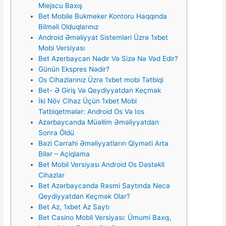
Miejscu Baxış
Bet Mobile Bukmeker Kontoru Haqqında
Bilməli Olduqlarınız
Android Əməliyyat Sistemləri Üzrə 1xbet
Mobi Versiyası
Bet Azerbaycan Nədir Və Sizə Nə Vəd Edir?
Günün Еksрrеs Nədir?
Os Cihazlarınız Üzrə 1xbet mobi Tətbiqi
Bet- Ə Giriş Və Qeydiyyatdan Keçmək
İki Növ Cihaz Üçün 1xbet Mobi
Tətbiqetmələr: Android Os Və Ios
Azərbaycanda Müəllim Əməliyyatdan
Sonra Öldü
Bəzi Cərrahi Əməliyyatların Qiyməti Arta
Bilər – Açiqlama
Bet Mobil Versiyası Android Os Dəstəkli
Cihazlar
Bet Azərbaycanda Rəsmi Saytında Necə
Qeydiyyatdan Keçmək Olar?
Bet Az, 1xbet Az Saytı
Bet Casino Mobil Versiyası: Ümumi Baxış,