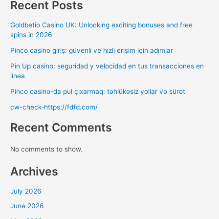
Recent Posts
Goldbetio Casino UK: Unlocking exciting bonuses and free
spins in 2026
Pinco casino giriş: güvenli ve hızlı erişim için adımlar
Pin Up casino: seguridad y velocidad en tus transacciones en
línea
Pinco casino-da pul çıxarmaq: təhlükəsiz yollar və sürət
cw-check-https://fdfd.com/
Recent Comments
No comments to show.
Archives
July 2026
June 2026