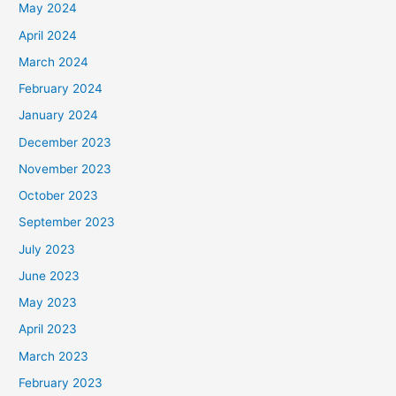
May 2024
April 2024
March 2024
February 2024
January 2024
December 2023
November 2023
October 2023
September 2023
July 2023
June 2023
May 2023
April 2023
March 2023
February 2023