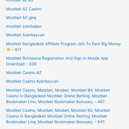
mostbet az 90
Mostbet AZ Casino
Mostbet AZ giriş
mostbet azerbaijan
Mostbet Azerbaycan
Mostbet Bangladesh Affiliate Program Join To Earn Big Money
– 617
Mostbet Botswana Registration And Sign In Mobile App
Download – 339
Mostbet Casino AZ
Mostbet Casino Azerbaycan
Mostbet Casino, Mostbet, Mosbet, Mostbet Bd, Mostbet
Casino In Bangladesh Mostbet Online Betting, Mostbet
Bookmaker Line, Mostbet Bookmaker Bonuses, – 487
Mostbet Casino, Mostbet, Mosbet, Mostbet Bd, Mostbet
Casino In Bangladesh Mostbet Online Betting, Mostbet
Bookmaker Line, Mostbet Bookmaker Bonuses, – 941