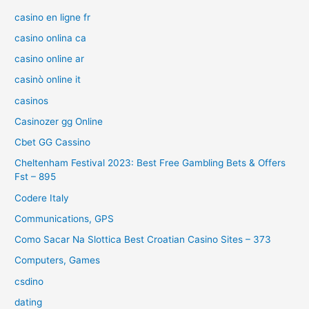
casino en ligne fr
casino onlina ca
casino online ar
casinò online it
casinos
Casinozer gg Online
Cbet GG Cassino
Cheltenham Festival 2023: Best Free Gambling Bets & Offers
Fst – 895
Codere Italy
Communications, GPS
Como Sacar Na Slottica Best Croatian Casino Sites – 373
Computers, Games
csdino
dating