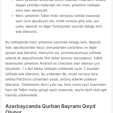
diqqət yetirdiyi hallardan biri mərc şirkətinin tətbiqlər
üzrə olan dəstəyidir.
Mərc şirkətinin 1xBet mobi versiyası tətbiqi əsasında
sayt üzrə qeydiyyat ola, mobil versiya giriş edə, pul
çəkə, depozit və digər funksiyaları saytda olduğu kimi
edə bilərsiniz.
Bu tətbiqlərdə mərc şirkətinin saytında olduğu kimi, depozit
edə, qeydiyyatdan keçə, bonuslardan yararlana və digər
şeyləri edə bilirsiniz. Həmçinin siz, promokodumuzu istifadə
edərək ilk depozitinizdə 144 dollar bonusu alacaqsınız. 1xBet
bukmeyker şirkətinin Android os cihazlara olan dəstəyi çox
böyükdür. 1 x Bet Moby tətbiqini yükləmək üçün 2 üsuldan
istifadə edə bilərsiniz. Bu yollardan ilki, mobil versiya üzrə
tətbiqi PlatStore üzrəindən yazıb, axtarış edərək yükləyə
bilərsiniz. Yükləmənin ikinci yolu isə, həm rəsmi sayt üzərindən
həm də 1hBet moby güzgü saytı əsasında, sayta daxil olub apk
halında yükləməkdir.
Azərbaycanda Qurban Bayramı Qeyd
Olunur