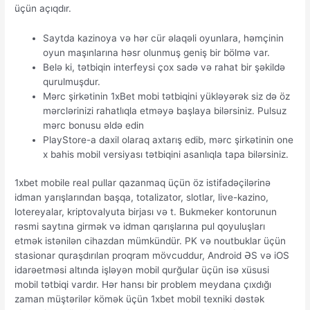
üçün açıqdır.
Saytda kazinoya və hər cür əlaqəli oyunlara, həmçinin
oyun maşınlarına həsr olunmuş geniş bir bölmə var.
Belə ki, tətbiqin interfeysi çox sadə və rahat bir şəkildə
qurulmuşdur.
Mərc şirkətinin 1xBet mobi tətbiqini yükləyərək siz də öz
mərclərinizi rahatlıqla etməyə başlaya bilərsiniz. Pulsuz
mərc bonusu əldə edin
PlayStore-a daxil olaraq axtarış edib, mərc şirkətinin one
x bahis mobil versiyası tətbiqini asanlıqla tapa bilərsiniz.
1xbet mobile real pullar qazanmaq üçün öz istifadəçilərinə
idman yarışlarından başqa, totalizator, slotlar, live-kazino,
lotereyalar, kriptovalyuta birjası və t. Bukmeker kontorunun
rəsmi saytına girmək və idman qarışlarına pul qoyuluşları
etmək istənilən cihazdan mümkündür. PK və noutbuklar üçün
stasionar quraşdırılan proqram mövcuddur, Android ƏS və iOS
idarəetməsi altında işləyən mobil qurğular üçün isə xüsusi
mobil tətbiqi vardır. Hər hansı bir problem meydana çıxdığı
zaman müştərilər kömək üçün 1xbet mobil texniki dəstək