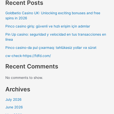
Recent Posts
Goldbetio Casino UK: Unlocking exciting bonuses and free
spins in 2026
Pinco casino giriş: güvenli ve hızlı erişim için adımlar
Pin Up casino: seguridad y velocidad en tus transacciones en
línea
Pinco casino-da pul çıxarmaq: təhlükəsiz yollar və sürət
cw-check-https://fdfd.com/
Recent Comments
No comments to show.
Archives
July 2026
June 2026