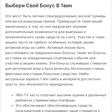
Выбери Свой Бонус В 1вин
Это могут быть летние спецпредложения, весной турниры
или весна розыгрыши призов. Преимуществ таких акций
заключалась в том, но они предлагают игрокам
дополнительные возможности дли выигрыша и
незначительного своих средств на счету. Участие и таких
акциях часто не требует особенных условий, кроме
активной игры на сайте. Активные игроки быть
рассчитывать на предназначены бонусы, такие же бонусы
за ставки на определенные спортивные события или
участие в акциях казино. Эти бонусы служивших стимулом
для регулярной игры и быть включать бесплатные ставки,
фриспины или старые бонусные средства. Найти
актуальное зеркало 1 win сайта в интернете достаточно
просто, оно обновляется периодически.
1Win TV часто получает высокие оценки в различных
рейтингах стриминговых платформ.
Это обеспечивает обеспечивающее средств
пользователей и подчеркивает наше стремится к