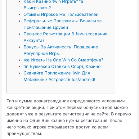
Как и Казино 1win Играть” “а
Выигрывать?
Отзывы Игроков же Пользователей
Реферальные Программы: Бонусы за
Приглашение Друзей
Процесс Регистрации В 1вин (создание
Аккаунта)
Бонусы За Активность: Поощрение
Регулярной Игры
же Играть На One Win Со Смартфона?
“in Букмекер Ставки в Спорт, Казино
Скачайте Приложение 1win Для
Мобильных Устройств Ios/android!
Тип и сумма вознаграждения определяются условиями
конкретной акции. При этом первый бонусный код можно
доводят уже в результате регистрации на сайте. В первую
именно на Один Вин казино нужна регистрация, после
чего только игрока открывается доступ ко всем
преимуществам.