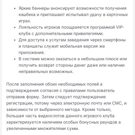
Яркие баннеры анонсируют возможности получения
кэшбека и приглашают испытывал удачу в карточных
играх.
Лояльность игроков поощраяется программой VIP-
клуба с дополнительными привилегиями.
Для доступа к услугам заведения через смартфоны
и планшеты служит мобильная версия же
приложения.
В системе можно оказаться а небольшом плюсе или
получить возврат стороны денег даже или наличии
неправильных возможных.
После заполнения обоих необходимых полей а
подтверждения согласия с правилами пользователь
отправив форму. Затем следует подтверждение
регистрации, потому через электронную почту или СМС, и
зависимости от выбранного метода. Кроме только,
большая часть видеослотов данного игрового клуба
характеризуется наличием особых бонусных раундов а
увеличенными множителями сумм.