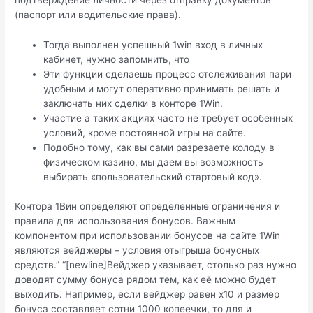
подтверждение личности через отправку документов
(паспорт или водительские права).
Тогда выполнен успешный 1win вход в личных
кабинет, нужно запомнить, что
Эти функции сделаешь процесс отслеживания пари
удобным и могут оперативно принимать решать и
заключать них сделки в конторе 1Win.
Участие а таких акциях часто не требует особенных
условий, кроме постоянной игры на сайте.
Подобно тому, как вы сами разрезаете колоду в
физическом казино, мы даем вы возможность
выбирать «пользовательский стартовый код».
Контора 1Вин определяют определенные ограничения и
правила для использования бонусов. Важным
компонентом при использовании бонусов на сайте 1Win
являются вейджеры – условия отыгрыша бонусных
средств.” “[newline]Вейджер указывает, столько раз нужно
доводят сумму бонуса рядом тем, как её можно будет
выходить. Например, если вейджер равен х10 и размер
бонуса составляет сотни 1000 копеечки, то для и