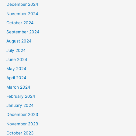
December 2024
November 2024
October 2024
September 2024
August 2024
July 2024
June 2024
May 2024
April 2024
March 2024
February 2024
January 2024
December 2023
November 2023
October 2023