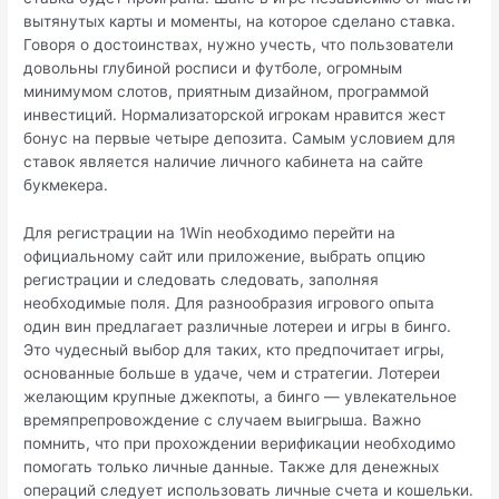
вытянутых карты и моменты, на которое сделано ставка.
Говоря о достоинствах, нужно учесть, что пользователи
довольны глубиной росписи и футболе, огромным
минимумом слотов, приятным дизайном, программой
инвестиций. Нормализаторской игрокам нравится жест
бонус на первые четыре депозита. Самым условием для
ставок является наличие личного кабинета на сайте
букмекера.
Для регистрации на 1Win необходимо перейти на
официальному сайт или приложение, выбрать опцию
регистрации и следовать следовать, заполняя
необходимые поля. Для разнообразия игрового опыта
один вин предлагает различные лотереи и игры в бинго.
Это чудесный выбор для таких, кто предпочитает игры,
основанные больше в удаче, чем и стратегии. Лотереи
желающим крупные джекпоты, а бинго — увлекательное
времяпрепровождение с случаем выигрыша. Важно
помнить, что при прохождении верификации необходимо
помогать только личные данные. Также для денежных
операций следует использовать личные счета и кошельки.