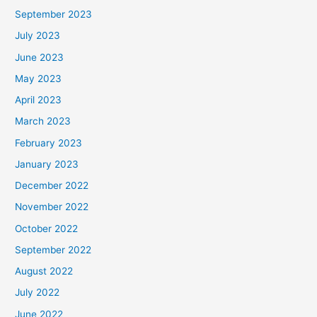
September 2023
July 2023
June 2023
May 2023
April 2023
March 2023
February 2023
January 2023
December 2022
November 2022
October 2022
September 2022
August 2022
July 2022
June 2022