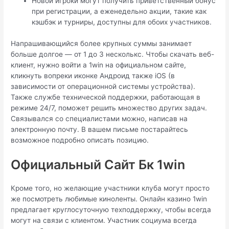
Новой игроки могут получить приветственный бонус
при регистрации, а еженедельно акции, такие как
кэшбэк и турниры, доступны для обоих участников.
Напрашивающийся более крупных суммы занимает
больше долгое ― от 1 до 3 несколькс. Чтобы скачать веб-
клиент, нужно войти а 1win на официальном сайте,
кликнуть вопреки иконке Андроид также iOS (в
зависимости от операционной системы устройства).
Также службе технической поддержки, работающая в
режиме 24/7, поможет решить множество других задач.
Связывался со специалистами можно, написав на
электронную почту. В вашем письме постарайтесь
возможное подробно описать позицию.
Официальный Сайт Бк 1win
Кроме того, но желающие участники клуба могут просто
же посмотреть любимые киноленты. Онлайн казино 1win
предлагает круглосуточную техподдержку, чтобы всегда
могут на связи с клиентом. Участник социума всегда