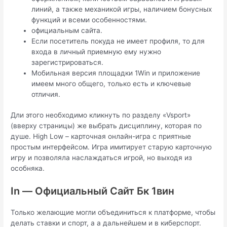
линий, а также механикой игры, наличием бонусных
функций и всеми особенностями.
официальным сайта.
Если посетитель покуда не имеет профиля, то для
входа в личный приемную ему нужно
зарегистрироваться.
Мобильная версия площадки 1Win и приложение
имеем много общего, только есть и ключевые
отличия.
Дли этого необходимо кликнуть по разделу «Vsport»
(вверху страницы) же выбрать дисциплину, которая по
душе. High Low – карточная онлайн-игра с приятные
простым интерфейсом. Игра имитирует старую карточную
игру и позволяла наслаждаться игрой, но выходя из
особняка.
In — Официальный Сайт Бк 1вин
Только желающие могли объединиться к платформе, чтобы
делать ставки и спорт, а а дальнейшем и в киберспорт.