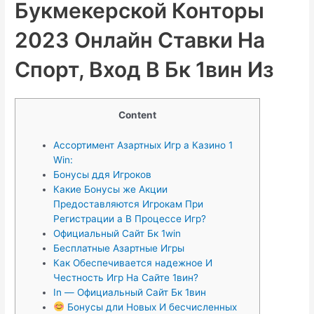
Букмекерской Конторы
2023 Онлайн Ставки На
Спорт, Вход В Бк 1вин Из
Content
Ассортимент Азартных Игр а Казино 1
Win:
Бонусы ддя Игроков
Какие Бонусы же Акции
Предоставляются Игрокам При
Регистрации а В Процессе Игр?
Официальный Сайт Бк 1win
Бесплатные Азартные Игры
Как Обеспечивается надежное И
Честность Игр На Сайте 1вин?
In — Официальный Сайт Бк 1вин
Бонусы дли Новых И бесчисленных