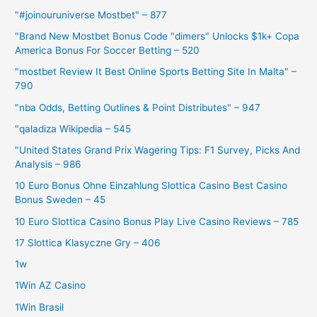
"#joinouruniverse Mostbet" – 877
"Brand New Mostbet Bonus Code "dimers" Unlocks $1k+ Copa
America Bonus For Soccer Betting – 520
"mostbet Review It Best Online Sports Betting Site In Malta" –
790
"nba Odds, Betting Outlines & Point Distributes" – 947
"qaladiza Wikipedia – 545
"United States Grand Prix Wagering Tips: F1 Survey, Picks And
Analysis – 986
10 Euro Bonus Ohne Einzahlung Slottica Casino Best Casino
Bonus Sweden – 45
10 Euro Slottica Casino Bonus Play Live Casino Reviews – 785
17 Slottica Klasyczne Gry – 406
1w
1Win AZ Casino
1Win Brasil