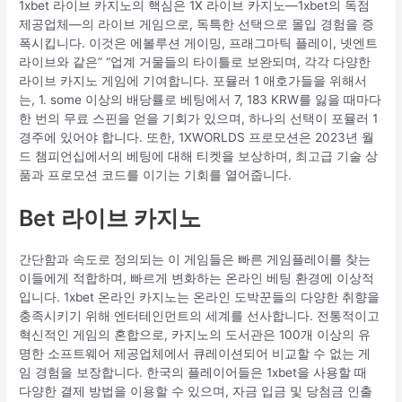
1xbet 라이브 카지노의 핵심은 1X 라이브 카지노—1xbet의 독점
제공업체—의 라이브 게임으로, 독특한 선택으로 몰입 경험을 증
폭시킵니다. 이것은 에볼루션 게이밍, 프래그마틱 플레이, 넷엔트
라이브와 같은” “업계 거물들의 타이틀로 보완되며, 각각 다양한
라이브 카지노 게임에 기여합니다. 포뮬러 1 애호가들을 위해서
는, 1. some 이상의 배당률로 베팅에서 7, 183 KRW를 잃을 때마다
한 번의 무료 스핀을 얻을 기회가 있으며, 하나의 선택이 포뮬러 1
경주에 있어야 합니다. 또한, 1XWORLDS 프로모션은 2023년 월
드 챔피언십에서의 베팅에 대해 티켓을 보상하며, 최고급 기술 상
품과 프로모션 코드를 이기는 기회를 열어줍니다.
Bet 라이브 카지노
간단함과 속도로 정의되는 이 게임들은 빠른 게임플레이를 찾는
이들에게 적합하며, 빠르게 변화하는 온라인 베팅 환경에 이상적
입니다. 1xbet 온라인 카지노는 온라인 도박꾼들의 다양한 취향을
충족시키기 위해 엔터테인먼트의 세계를 선사합니다. 전통적이고
혁신적인 게임의 혼합으로, 카지노의 도서관은 100개 이상의 유
명한 소프트웨어 제공업체에서 큐레이션되어 비교할 수 없는 게
임 경험을 보장합니다. 한국의 플레이어들은 1xbet을 사용할 때
다양한 결제 방법을 이용할 수 있으며, 자금 입금 및 당첨금 인출