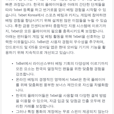
빠른 과정입니다. 한국의 플레이어들은 아래의 간단한 단계들을
따라 1xbet 등록을 하고 번거로움 없이 베팅 경험을 시작할 수 있
습니다. 1xbet Korea에서 스포츠 베팅과 카지노 게임에 참여하면
베팅 경험을 향상시키기 위해 설계된 많은 이점들을 누릴 수 있습
니다. 후한 금융 인센티브부터 종합적인 지원 시스템에 이르기까
지, 1xbet은 모든 플레이어의 필요를 충족시키도록 보장합니다.
아래는 펀터들이 게임 및 베팅 활동을 위해 1xbet을 선호하는 강
력한 이유들입니다. 1xBet은 사용자 경험의 우수성을 추구하며,
안드로이드 및 iOS용 모바일 앱은 현대 모바일 기기의 기능을 활
용하기 위해 지속적으로 개선되고 있습니다.
1xBet에서 라이선스부터 베팅 기회의 다양성에 이르기까지
모든 요소는 한국의 열정적인 팬들을 위한 맞춤형 경험을
강조합니다.
온라인 베팅의 경쟁적인 영역에서 1xbet은 한국 플레이어
를 위해 맞춤화된 풍부한 보너스 제안으로 자신을 차별화합
니다.
한국의 플레이어들은 1xbet을 사용할 때 다양한 결제 방법
을 이용할 수 있으며, 자금 입금 및 당첨금 인출 모두에 편
리한 거래를 보장합니다.
그러나 특정 통화의 계정에는 무료 스핀이 제공되지 않는다