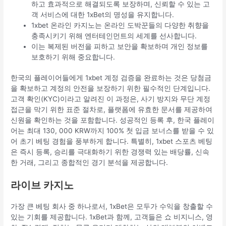
하고 효과적으로 해결되도록 보장하며, 신뢰할 수 있는 고
객 서비스에 대한 1xBet의 명성을 유지합니다.
1xbet 온라인 카지노는 온라인 도박꾼들의 다양한 취향을
충족시키기 위해 엔터테인먼트의 세계를 선사합니다.
이는 복제된 버전을 피하고 보안을 확보하며 개인 정보를
보호하기 위해 중요합니다.
한국의 플레이어들에게 1xbet 계정 검증을 완료하는 것은 당첨금
을 확보하고 계정의 안전을 보장하기 위한 필수적인 단계입니다.
고객 확인(KYC)이라고 알려진 이 과정은, 사기 방지와 무단 계정
접근을 막기 위한 표준 절차로, 플랫폼에 유효한 문서를 제공하여
신원을 확인하는 것을 포함합니다. 성공적인 등록 후, 한국 플레이
어는 최대 130, 000 KRW까지 100% 첫 입금 보너스를 받을 수 있
어 초기 베팅 경험을 풍부하게 합니다. 특별히, 1xbet 스포츠 베팅
은 즉시 등록, 승리를 극대화하기 위한 경쟁력 있는 배당률, 신속
한 거래, 그리고 종합적인 경기 분석을 제공합니다.
라이브 카지노
가장 큰 베팅 회사 중 하나로서, 1xBet은 모두가 수익을 창출할 수
있는 기회를 제공합니다. 1xBet과 함께, 고객들은 쇼 비지니스, 영