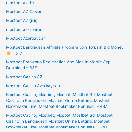
mostbet az 90
Mostbet AZ Casino
Mostbet AZ giriş
mostbet azerbaijan
Mostbet Azerbaycan
Mostbet Bangladesh Affiliate Program Join To Earn Big Money
– 617
Mostbet Botswana Registration And Sign In Mobile App
Download – 339
Mostbet Casino AZ
Mostbet Casino Azerbaycan
Mostbet Casino, Mostbet, Mosbet, Mostbet Bd, Mostbet
Casino In Bangladesh Mostbet Online Betting, Mostbet
Bookmaker Line, Mostbet Bookmaker Bonuses, – 487
Mostbet Casino, Mostbet, Mosbet, Mostbet Bd, Mostbet
Casino In Bangladesh Mostbet Online Betting, Mostbet
Bookmaker Line, Mostbet Bookmaker Bonuses, – 941