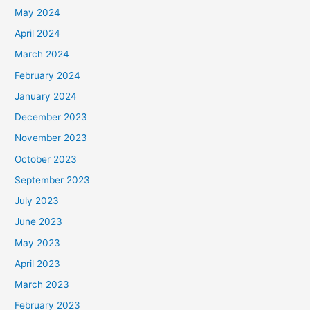
May 2024
April 2024
March 2024
February 2024
January 2024
December 2023
November 2023
October 2023
September 2023
July 2023
June 2023
May 2023
April 2023
March 2023
February 2023