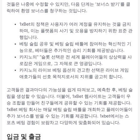
것들은 나중에 수정할 수 있지만, 다음 단계는 ‘보너스 받기’를 클
릭하여 환영 보너스를 청구하는 것입니다.
1xBet의 정책은 사용자가 여러 계정을 유지하는 것을 금지
하며, 이는 플랫폼의 사기 및 오용을 방지하기 위한 표준 관
행입니다.
베팅 슬립 공유 및 베팅 슬립 배틀에 참여하는 혁신적인 기
능으로, 베터들은 추가적인 승리 기회를 제공받습니다.
카지노의” “슬롯 선택은 전 세계 플레이어들의 상상력을 사
로잡은 게임으로, 그 자체로 큰 영광입니다.
카지노의 라이브 베팅 옵션의 견고한 선택은 라이브 게임
애호가들의 선호 목적지로서의 지위를 공고히 합니다.
고객들은 결과마다의 가능성을 쉽게 따져보고, 예측한 후, 베팅 슬
립을 생성할 수 있습니다. 더불어, 1xBet 웹사이트는 고객들이 우
승 조합을 만들어 친구들에게 공유할 수 있는 기회를 제공합니다.
1xBet 베팅 회사는 매달 베팅 슬립 배틀을 개최하고 플레이어들이
추가 보너스를 받을 수 있는 기회를 제공합니다. 1xbet에서는 스
포츠 베팅 경험이 보람차고 다양하게 맞춤화되어 있습니다.
입금 및 출금