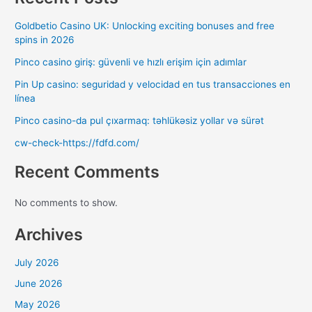
Goldbetio Casino UK: Unlocking exciting bonuses and free
spins in 2026
Pinco casino giriş: güvenli ve hızlı erişim için adımlar
Pin Up casino: seguridad y velocidad en tus transacciones en
línea
Pinco casino-da pul çıxarmaq: təhlükəsiz yollar və sürət
cw-check-https://fdfd.com/
Recent Comments
No comments to show.
Archives
July 2026
June 2026
May 2026