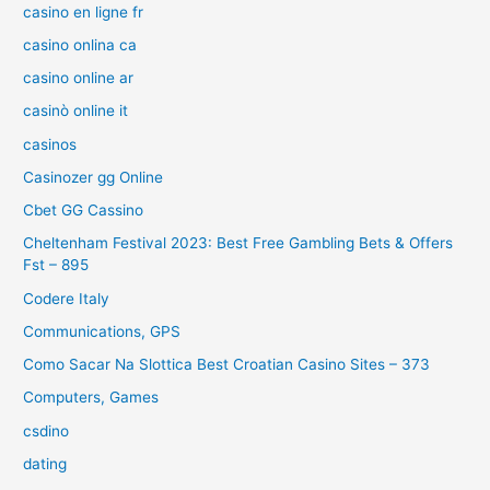
casino en ligne fr
casino onlina ca
casino online ar
casinò online it
casinos
Casinozer gg Online
Cbet GG Cassino
Cheltenham Festival 2023: Best Free Gambling Bets & Offers
Fst – 895
Codere Italy
Communications, GPS
Como Sacar Na Slottica Best Croatian Casino Sites – 373
Computers, Games
csdino
dating