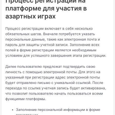
Процесс регистрации на
платформе для участия в
азартных играх
Процесс регистрации включает в себя несколько
обязательных шагов. Вначале потребуется указать
персональные данные, такие как электронная почта и
пароль для защиты учетной записи. Заполнение всех
полей в форме регистрации является необходимым
условием для успешного завершения этапа регистрации.
Далее пользователю предложат подтвердить свою
личность с помощью электронной почты. Для этого на
указанный при регистрации адрес электронной почты
будет отправлено письмо с уникальной ссылкой. После
перехода по ссылке учетная запись будет активирована,
что позволит пользователю начать пользоваться всеми
функциями платформы.
Заполнение персональной информации в форме