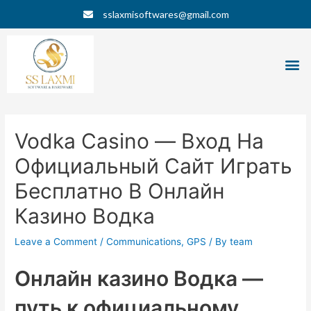
Skip
Post
sslaxmisoftwares@gmail.com
to
navigation
content
M
Vodka Casino — Вход На
Официальный Сайт Играть
Бесплатно В Онлайн
Казино Водка
Leave a Comment
/
Communications, GPS
/ By
team
Онлайн казино Водка —
путь к официальному