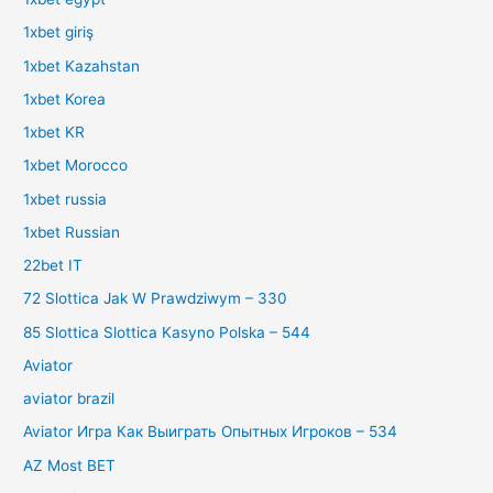
1xbet giriş
1xbet Kazahstan
1xbet Korea
1xbet KR
1xbet Morocco
1xbet russia
1xbet Russian
22bet IT
72 Slottica Jak W Prawdziwym – 330
85 Slottica Slottica Kasyno Polska – 544
Aviator
aviator brazil
Aviator Игра Как Выиграть Опытных Игроков – 534
AZ Most BET