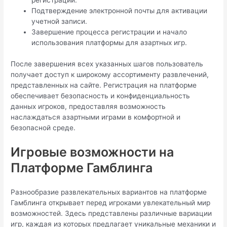
регистрации.
Подтверждение электронной почты для активации
учетной записи.
Завершение процесса регистрации и начало
использования платформы для азартных игр.
После завершения всех указанных шагов пользователь
получает доступ к широкому ассортименту развлечений,
представленных на сайте. Регистрация на платформе
обеспечивает безопасность и конфиденциальность
данных игроков, предоставляя возможность
наслаждаться азартными играми в комфортной и
безопасной среде.
Игровые возможности на
Платформе Гамблинга
Разнообразие развлекательных вариантов на платформе
Гамблинга открывает перед игроками увлекательный мир
возможностей. Здесь представлены различные вариации
игр, каждая из которых предлагает уникальные механики и