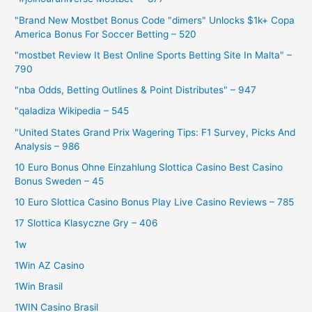
"Brand New Mostbet Bonus Code "dimers" Unlocks $1k+ Copa
America Bonus For Soccer Betting – 520
"mostbet Review It Best Online Sports Betting Site In Malta" –
790
"nba Odds, Betting Outlines & Point Distributes" – 947
"qaladiza Wikipedia – 545
"United States Grand Prix Wagering Tips: F1 Survey, Picks And
Analysis – 986
10 Euro Bonus Ohne Einzahlung Slottica Casino Best Casino
Bonus Sweden – 45
10 Euro Slottica Casino Bonus Play Live Casino Reviews – 785
17 Slottica Klasyczne Gry – 406
1w
1Win AZ Casino
1Win Brasil
1WIN Casino Brasil