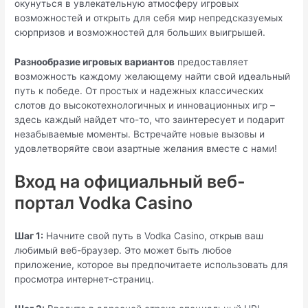
окунуться в увлекательную атмосферу игровых
возможностей и открыть для себя мир непредсказуемых
сюрпризов и возможностей для больших выигрышей.
Разнообразие игровых вариантов
предоставляет
возможность каждому желающему найти свой идеальный
путь к победе. От простых и надежных классических
слотов до высокотехнологичных и инновационных игр –
здесь каждый найдет что-то, что заинтересует и подарит
незабываемые моменты. Встречайте новые вызовы и
удовлетворяйте свои азартные желания вместе с нами!
Вход на официальный веб-
портал Vodka Casino
Шаг 1:
Начните свой путь в Vodka Casino, открыв ваш
любимый веб-браузер. Это может быть любое
приложение, которое вы предпочитаете использовать для
просмотра интернет-страниц.