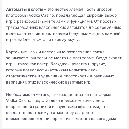
Автоматы и слоты
– это неотъемлемая часть игровой
платформы Vodka Casino, предлагающая широкий выбор
игр с разнообразными темами и функциями. От простых
трехбарабанных классических автоматов до современных
видеослотов с интерактивными бонусами – здесь каждый
игрок найдет что-то по своему вкусу.
Карточные игры и настольные развлечения также
занимают значительное место на платформе. Сюда входят
игры, такие как покер, блэкджек, рулетка и другие,
которые позволяют участникам испытать свои
стратегические и удачливые способности в различных
вариациях этих классических азартных игр.
Необходимо отметить, что каждая игра на платформе
Vodka Casino представлена в высоком качестве с
современной графикой и звуковыми эффектами, что
создает неповторимую атмосферу азартного
времяпрепровождения прямо из комфорта вашего дома.