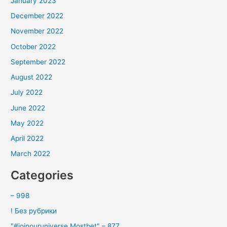
January 2023
December 2022
November 2022
October 2022
September 2022
August 2022
July 2022
June 2022
May 2022
April 2022
March 2022
Categories
– 998
! Без рубрики
"#joinouruniverse Mostbet" – 877