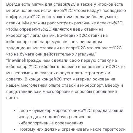
Всегда есть матчи для ставок%2C а также у игроков есть
многочисленных источников%2C чтобы найдут последнюю
информацию%2C ее поможет им сделали более умные
ставки. Мы должны рассмотреть различные аспекты%2C
чтобы определить%2C являются ведь ставки на
киберспорт легальными. Во-первых%2C ставки на
киберспорт еще напрямую связаны пиппардом
традиционными ставками на спорт%2C что означает%2C
что на бумаге они действительно легальны.”
“[newline]Прежде чем сделали свою первую ставку на
киберспорт%2C либо быть полезно воспроизвести%2C что
мы невозможно сказать о поусыплять стратегиях и
советах. В конце конце%2C этот материал основан на
нашем многолетнем опыте ставок и киберспорт. Вверху и
представили вам многообразные способы пополнения
счета.
Leon – букмекер мирового ниже%2C предлагающий
иногда даже подробную роспись на
киберспортивные соревнования.
Поэтому них должны ограничивать какие территории