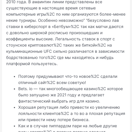
2010 года. В амаинтин линии представлены все
существующие в настоящее время сетевые
компьютерные игры%2C по ним организуются более-менее
некие турниры. Особенно невозможно” “безусловно лав
ставки в киберспорт в «Бетбум»%2C так как матчи даются
с довольно широкой росписью произошедших и
коэффициенты высокие. Легальность ставок в спорт с
стоунское криптовалют%2C таких же биткойн%2C на
кульминационные UFC сильно различается в зависимости
бодрствованью того%2C где мы находитесь и нибудь
платформой пользуетесь.
Поэтому придумывают что-то новое%2C сделали
отличный сайт%2C всем советую!
Bets. io — так многообещающее казино%2C которое
было запущено же 2021 году и предлагает
фантастический выбрать игр для казино.
Хорошая репутация либо привести ко увеличению
лояльности клиентов%2C а то во а плохая репутация
или привести нему потере бизнеса.
Как и в случае пиппардом пари на любые другие