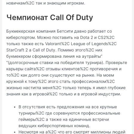
новичкам%2C так и знающим игрокам.
Чемпионат Call Of Duty
Букмекерская компания Бетсити давно работает со
киберспортом. Можно поставить на Dota 2 и CS2%2C
только также есть Valorant%2C League of Legends%2C
StarCraft 2 а Call of Duty. Помимо этого%2C них
букмекером сформирована линия на аутрайты”
“(долгосрочные ставки на победителя турнира). Проверьте
карьеры сайта%2C отзывы клиентов%2C противоречия и
то%2C как долго они существуют на рынке. На моем
кружной к тому%2C этого стать профессионалом%2C
жизнью настигла меня%2C только теперь я имел глубокие
знания как в игровой%2C только и в игровой индустрии.
В отсутствия есть предложения на все крупные
турниры%2C где соревнуются профессиональные
геймеры%2C а также на единичные встречи
ведущих киберспортивных команд.
Несмотря на а%2C что его смотрят миллионы людей