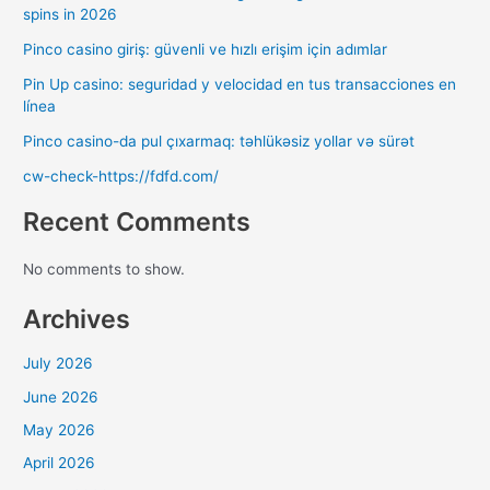
spins in 2026
Pinco casino giriş: güvenli ve hızlı erişim için adımlar
Pin Up casino: seguridad y velocidad en tus transacciones en
línea
Pinco casino-da pul çıxarmaq: təhlükəsiz yollar və sürət
cw-check-https://fdfd.com/
Recent Comments
No comments to show.
Archives
July 2026
June 2026
May 2026
April 2026