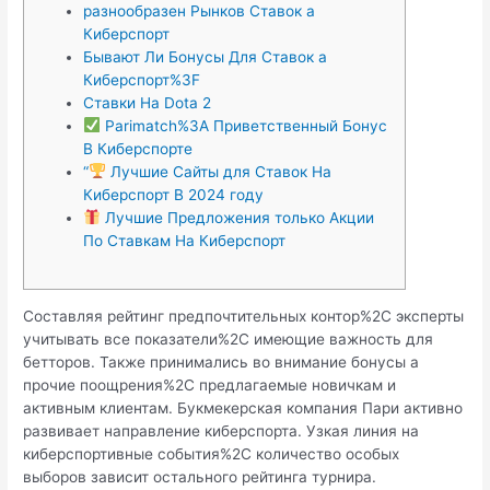
разнообразен Рынков Ставок а
Киберспорт
Бывают Ли Бонусы Для Ставок а
Киберспорт%3F
Ставки На Dota 2
Parimatch%3A Приветственный Бонус
В Киберспорте
“
Лучшие Сайты для Ставок На
Киберспорт В 2024 году
Лучшие Предложения только Акции
По Ставкам На Киберспорт
Составляя рейтинг предпочтительных контор%2C эксперты
учитывать все показатели%2C имеющие важность для
бетторов. Также принимались во внимание бонусы а
прочие поощрения%2C предлагаемые новичкам и
активным клиентам. Букмекерская компания Пари активно
развивает направление киберспорта. Узкая линия на
киберспортивные события%2C количество особых
выборов зависит остального рейтинга турнира.