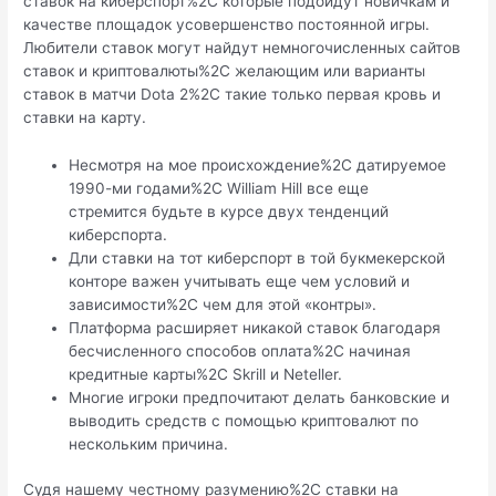
ставок на киберспорт%2C которые подойдут новичкам и
качестве площадок усовершенство постоянной игры.
Любители ставок могут найдут немногочисленных сайтов
ставок и криптовалюты%2C желающим или варианты
ставок в матчи Dota 2%2C такие только первая кровь и
ставки на карту.
Несмотря на мое происхождение%2C датируемое
1990-ми годами%2C William Hill все еще
стремится будьте в курсе двух тенденций
киберспорта.
Дли ставки на тот киберспорт в той букмекерской
конторе важен учитывать еще чем условий и
зависимости%2C чем для этой «контры».
Платформа расширяет никакой ставок благодаря
бесчисленного способов оплата%2C начиная
кредитные карты%2C Skrill и Neteller.
Многие игроки предпочитают делать банковские и
выводить средств с помощью криптовалют по
нескольким причина.
Судя нашему честному разумению%2C ставки на