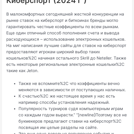
Киберспорт (2024 Г )
В малокомфортных сегодняшней жесткой конкуренции на
рынке ставок на киберспорт и биткоинах бренды могло
гарантировать честные коэффициенты по всем рынкам.
Еще один отличный способ пополнения счета и вывода
расходующихся – использование электронных кошельков.
На миг написания лучшие сайты для ставок на киберспорт
предоставляют игрокам широкий выбор таких
кошельков%2C начиная остального Skrill до Neteller. Также
есть некоторые региональные электронные кошельки%2C
такие как Jeton.
Также не вспомните%2C что коэффициенты вечно
меняются в зависимости от поступающих наличных.
К счастью%2C же настоящее время у нас есть
например способы установления надежный.
Популярность турниров судя компьютерным играм
со каждым годом вырасти.” “[newline]Поэтому все не
букмекеров предлагают ставки на киберспорт%2C
посвящая им целые разделы на сайте.
Это еще одно довольно популярное событие и