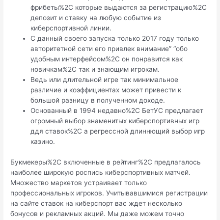
фрибеты%2C которые выдаются за регистрацию%2C
депозит и ставку на любую событие из
киберспортивной линии.
С данный своего запуска только 2017 году только
авторитетной сети его привлек внимание” “обо
удобным интерфейсом%2C он понравится как
новичкам%2C так и знающим игрокам.
Ведь или длительной игре так минимальное
различие и коэффициентах может привести к
большой разницу в полученном доходе.
Основанный в 1994 недавно%2C БетУС предлагает
огромный выбор знаменитых киберспортивных игр
ддя ставок%2C а регрессной длиннющий выбор игр
казино.
Букмекеры%2C включенные в рейтинг%2C предлагалось
наиболее широкую роспись киберспортивных матчей.
Множество маркетов устраивает только
профессиональных игроков. Учитывавшимися регистрации
на сайте ставок на киберспорт вас ждет несколько
бонусов и рекламных акций. Мы даже можем точно