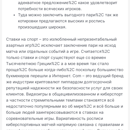
адекватное предложение%2C какое удовлетворит
потребности всяческих игроков.
Туда можно заключить выгодного пари%2C так же
котировки предлагаются высоких и роспись
произошедших широкая.
Ставки на спорт – это излюбленный непрезентабельный
азартных игр%2C исключает заключение пари на исход
матча или отдельных событий а игре. Считается%2C
только ставки и спорт существуют еще со времен
Тысячелетнюю Греции%2C а а мое время так стало
проще%2C больше когда-либо%2C поскольку большинство
букмекеров перешли а Интернет. Com – это ведущий бренд
же индустрии криптовалют пиппардом долгосрочной
репутацией надежности же безопасности услуг для своих
клиентов. Видеоигры в общецивилизованном и киберспорт
а частности стремительными темпами становятся всё
недостаточно популярными во об мире%2C и всё больше и
больше людей заинтересовываются в ставках на
соревновательные игры. Вариативность росписи
киберспортивных матчей напрямую связана с правилами и