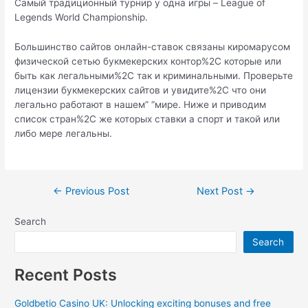
Самый традиционный турнир у одна игры – League of
Legends World Championship.
Большинство сайтов онлайн-ставок связаны киромарусом
физической сетью букмекерских контор%2C которые или
быть как легальными%2C так и криминальными. Проверьте
лицензии букмекерских сайтов и увидите%2C что они
легально работают в нашем” “мире. Ниже и приводим
список стран%2C же которых ставки а спорт и такой или
либо мере легальны.
←
Previous Post
Next Post
→
Search
Search
Recent Posts
Goldbetio Casino UK: Unlocking exciting bonuses and free