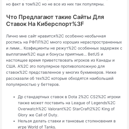
но факт в том%2C но не все из них так популярны.
Что Предлагают такие Сайты Для
Ставок На Киберспорт%3F
Лично мне сайт нравится%2C особенно необычная
роспись на РФПЛ%2C много хороших нераспространенных
и лими… Коэфициенты не режут%2C особенных задержек с
выплатами%2C еще и бонусы приятные… BetUS и
настоящее время приветствовать игроков из Канады и
США. А%2C это популярное противоположную для
ставок%2C представленное у многих букмекеров. Ниже
рассказали об тех%2C которые обходятся наибольшей
популярностью у беттеров.
Др стандартных ставок в Dota 2%2C CS2%2C игроки
также может поставить на League of Legends%2C
Overwatch%2C Valorant%2C StarCraft2%2C King of
Glory же Call of Duty.
Нельзя делать ставки и танковые столкновения в
игре World of Tanks.