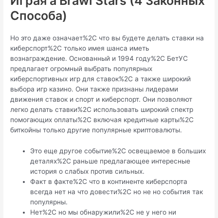
Играя а Brawl Stars (4 Законных
Способа)
Но это даже означает%2C что вы будете делать ставки на
киберспорт%2C только имея шанса иметь
вознаграждение. Основанный и 1994 году%2C БетУС
предлагает огромный выбрать популярных
киберспортивных игр для ставок%2C а также широкий
выбора игр казино. Они также признаны лидерами
движения ставок и спорт и киберспорт. Они позволяют
легко делать ставки%2C использовать широкий спектр
помогающих оплаты%2C включая кредитные карты%2C
биткойны только другие популярные криптовалюты.
Это еще другое событие%2C освещаемое в больших
деталях%2C раньше предлагающее интересные
история о слабых против сильных.
Факт в факте%2C что в континенте киберспорта
всегда нет на что довести%2C но не но события так
популярны.
Нет%2C но мы обнаружили%2C не у него ни